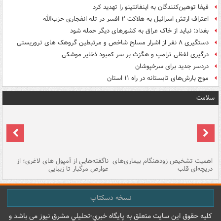
فیفا توهین‌کنندگان به اینفانتینو را تهدید کرد
اعتراف ارتش اسرائیل به هلاکت ۲ افسر در تله انفجاری حزب‌الله
بغداد: نباید از خاک عراق به کشورهای دیگر حمله شود
دستگیری ۸ نفر از اشرار مسلح شاخص و مرتبطین گروهک های تروریستی
درگیری لفظی ترامپ و هگزث بر سر کمبود ذخایر موشکی
دردسر جدید برای سرخپوشان
موج بارش‌های تابستانه در راه ۱۱ استان
سلامت
اهمیت تشخیص زودهنگام بیماری‌های
ناگفته‌هایی از آمپول های لاغری؛ از
دریچه‌ای قلب
عوارض مرگبار تا زیبایی
تا
نسخه دسکتاپ
کليه حقوق اين سايت متعلق به پایگاه خبري-تحليلي مشرق نيوز می باشد و