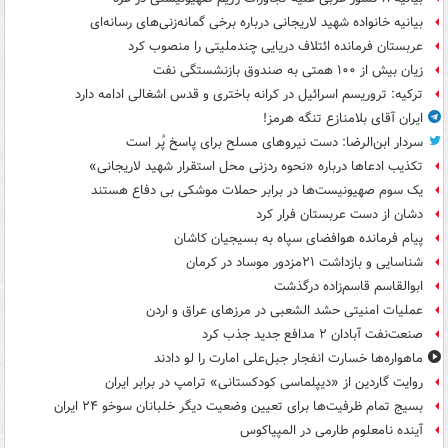
بیانیه خانواده شهید لاریجانی درباره برخی گمانه‌زنی‌های رسانه‌ای
عربستان فرمانده ائتلاف دریایی چندملیتی را منصوب کرد
زیان بیش از ۱۰۰ همتی به صندوق‌ بازنشستگی نفت
ترکیه: تروریسم اسرائیل در کرانه باختری و قدس اشغالی ادامه دارد
ایران آقای بلامنازع تنگه هرمز!
سردار ابن‌الرضا: دست نیروهای مسلح برای پاسخ پُر است
تکذیب ادعاها درباره «نحوه ردزنی محل استقرار شهید لاریجانی»
یک‌ سوم صهیونیست‌ها در برابر حملات موشکی بی دفاع هستند
دشان از دست عربستان فرار کرد
پیام فرمانده هوافضای سپاه به بسیجیان کاشان
شناسایی و بازداشت ۲۱مزدور موساد در کرمان
ابوالقاسم قاسم‌زاده درگذشت
عملیات امنیتی حشد الشعبی در مرزهای عراق و اردن
صنعت‌نفت آبادان ۲ مدافع جدید جذب کرد
ماهواره‌ها خسارت انفجار جبل‌علی امارت را لو دادند
روایت گاردین از «دیپلماسی کودکستانی» ترامپ در برابر ایران
بسیج تمام ظرفیت‌ها برای تعیین وضعیت دیگر خلبانان سوخو ۲۴ ایران
آینده نامعلوم طارمی در المپیاکوس