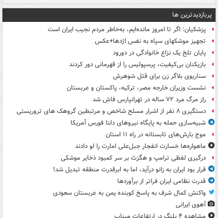
پربازدیدترین ها
پزشکیان: اگر تا امروز مانده‌ایم، به‌خاطر مردم نجیب ایران است
تجهیز موشکهای سپاه به نفس اژدها+عکس
پایان تلخ یک نزاع خانوادگی در دورود
بازیکنان بی‌کیفیت، پرسپولیس را از قهرمانی دور کردند
سناریوی بلاگر زن برای قتل شوهرش
نشست وزیران خارجه مصر، ترکیه، پاکستان و عربستان
راز مرگ مرد ۷۲ ساله در تهرانپارس فاش شد
دستگیری ۸ نفر از اشرار مسلح شاخص و مرتبطین گروهک های تروریستی
شبیه‌سازی حمله به پایگاه نیروهای دلتا فورس آمریکا
موج بارش‌های تابستانه در راه ۱۱ استان
ماهواره‌ها خسارت انفجار جبل‌علی امارت را لو دادند
درگیری لفظی ترامپ و هگزث بر سر کمبود ذخایر موشکی
قرار بود ایران به زانو درآید، اما به ابرقدرت منطقه تبدیل شد!
قدرت نظامی ایران فراتر از برآوردها
واکنش کمال شرف به پاسخ کوبنده یمن به عربستان سعودی
آهوی ایرانی
مشاهده ۴ پلنگ در ارتفاعات میناب