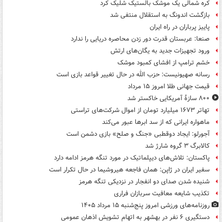
کره شمالی یک موشک بالستیک شلیک کرد
بازگشت اندونگ به استقلال منتفی شد
پاییز پرباران در راه ایران
صنعا: عربستان قدرت دور زدن محاصره دریایی را ندارد
ورود تجهیزات جدید به یگان‌های ارتش
خشم ترامپ از افشای کمبود موشک
رسانه صهیونیست: حزب الله در حال تغییر قواعد بازی است
قیمت جهانی طلا امروز ۱۵ مرداد
۸۰۰ سازۀ آمریکایی خاکستر شد
تهاتر ۱۶۷۳ میلیارد تومان از اموال شرکت‌های تراستی
ماهواره ایرانی که از سد ابرها عبور می‌کند
آجورلو: ایجاد دوقطبی «جنگ و صلح‌» بازی دشمن است
کالابرگ ۳ گروه شارژ شد
پاکستان: تلاش‌های دیپلماتیک در مورد تنگه هرمز ادامه دارد
سفیر ایران در ژاپن: همان فاجعه هیروشیما در حال تکرار است
شنیده شدن صدای دو انفجار در نزدیکی تنگه هرمز
تکذیب شایعه معافیت سربازان فراری
روزنامه‌های ورزشی امروز پنج‌شنبه ۱۵ مرداد ۱۴۰۵
دستگیری ۶ نفر در بهشهر به اتهام تشویش اذهان عمومی