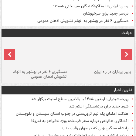
ونس: ایرانی‌ها مذاکره‌کنندگان سرسختی هستند
دردسر جدید برای سرخپوشان
دستگیری ۶ نفر در بهشهر به اتهام تشویش اذهان عمومی
حوادث
ن
پاییز پرباران در راه ایران
دستگیری ۶ نفر در بهشهر به اتهام
تشویش اذهان عمومی
اس
آخرین اخبار
پورجمشیدیان: اربعین ۱۴۰۵ با بالاترین سطح امنیت برگزار شد
شرط جدید برای بازنشستگی اعلام شد
هلاکت اعضای یک تیم تروریستی در جنوب استان سیستان و بلوچستان
افشاگری هاآرتص درباره سفر فرستاده ویژه نتانیاهو به آمریکا
پادشاه سنگین‌وزنی که در جهان رقیب ندارد
بیانیه ۸ کشور عربی علیه تجاوزات رژیم صهیونیستی در غزه