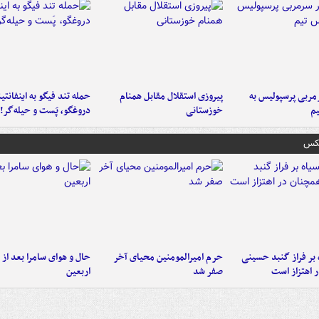
ربی پرسپولیس به
پیروزی استقلال مقابل همنام
حمله تند فیگو به اینفانتین
م
خوزستانی
دروغگو، پَست‌ و حیله‌گر!
عکس
 بر فراز گنبد حسینی
حرم امیرالمومنین محیای آخر
حال و هوای سامرا بعد از ا
 اهتزاز است
صفر شد
اربعین