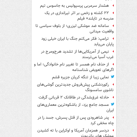
هشدار سرمربی پرسپولیس به جاسوس تیم
۲۲ کشته و زخمی بر اثر تیراندازی در یک
مدرسه در تایلند+ فیلم
سامانه ضد موشکی لیزری؛ از بلوف سیاسی تا
واقعیت میدانی
ترامپ: فکر می‌کنم جنگ با ایران خیلی زود
پایان می‌یابد
نیمی از آمریکایی‌ها از تشدید هرج‌ومرج در
غرب آسیا می‌ترسند
از حذف نام همسر تا تغییر نام خانوادگی؛ اما و
اگرهای تعویض شناسنامه
نمایی زیبا از تنگه کریان جزیره قشم
رکوردشکنی پیش‌فروش جدیدترین گوشی‌های
تاشوی سامسونگ
حادثه غرق‌شدگی در طاقانک ۲ قربانی گرفت
مسجد جامع یزد، از باشکوه‌ترین معماری‌های
ایران
پدر شاهرودی پس از قتل پسرش، جسد را در
چاه مخفی کرد
دردسر همزمان آمریکا و اوکراین با ته کشیدن
موشک های پاتریوت