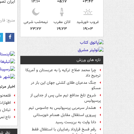
۰۳:۴۲
۰۵:۱۷
۱۲:۱۰
ایران تصو
منبع: فا
غروب خورشید
اذان مغرب
نیمه‌شب شرعی
۲۳:۲۲
۱۹:۲۳
۱۹:۰۳
تازه های ورزش
چرا محمد صلاح ترکیه را به عربستان و آمریکا
ترجیح داد
جنگ مدعیان طلای کشتی جهان این بار در
اخبار مرتب
مسکو
شروع تلخ مدافع تیم ملی پس از جدایی از
قلعه‌نو
پرسپولیس
اظهارات
هشدار سرمربی پرسپولیس به جاسوس تیم
تبادل ب
پیروزی استقلال مقابل همنام خوزستانی
تاج:نمی‌
دانا وایت به بن‌بست رسید
رقم فسخ قرارداد رضاییان با استقلال فقط
نظر شم