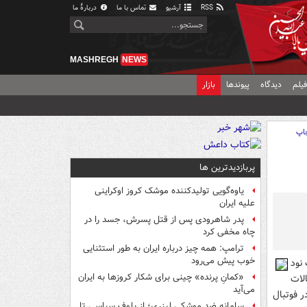
RSS
آرشیو
تماس با ما
دربارهٔ ما
MASHREGH
NEWS
یلم
دیدگاه
پیوندها
بازار
اپ
پربازدیدترین ها
یاوه‌گویی تولیدکننده موشک کروز اوکراینی
علیه ایران
پدر شاهرودی پس از قتل پسرش، جسد را در
چاه مخفی کرد
ترامپ: همه چیز درباره ایران به طور استثنایی
خوب پیش می‌رود
نود
«کمانِ پرنده» چینی برای شکار کروزها به ایران
و انتقالات
می‌آید
ر فوتبال
سامانه ضد موشکی لیزری؛ از بلوف سیاسی تا