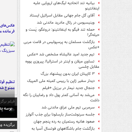
بیانیه تند اتحادیه لیگ‌های اروپایی علیه
اینفانتینو
آقای گل جام جهانی مقابل اسرائیل ایستاد
وینیسیوس در رئال مادرید ماندنی شد
عکس‌های د
حمله تند فیگو به اینفانتینو: دروغگو، پَست‌ و
فرمانده‌ 
حیله‌گر!
بازگشت مسلمان به پرسپولیس در قامت مربی
+عکس
تیم جدید امید عالیشاه مشخص شد +عکس
تساوی میلان و اینتر در استرالیا/ پیروزی یووه
مقابل چلسی
۳ کاپیتان ایران بدون پیشنهاد بزرگ
دیدار سفیر ژاپن با رییس کمیته ملی المپیک
تنظیم قولن
ممنوع شد
جنجال جدید نیمار در برزیل +فیلم
می‌شد به آسانی کمتر پول داد و رضاییان را نگه
داشت
فیلم برگزی
بوسه‌ پ
سرمربی تیم ملی عراق ماندنی شد
جلسه سرنوشت‌ساز بارسلونا برای جذب آلوارز
صعود هانیه رستمیان به رده پنجم جهان
برگزیده و
بازگشت جام باشگاههای فوتسال آسیا به