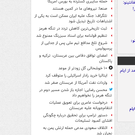
حمله سایبری گسترده به بورس آمریکا
صنعا: نیروهای ما در کمین‌ هستند
تلگراف: جنگ علیه ایران ممکن است به یکی از
اشتباهات تاریخ تبدیل شود
ثبت تاریخی‌ترین کاهش تردد در تنگه هرمز
تنظیم قولنامه برای اسناد سبزرنگ ممنوع شد
و:
شروع تلخ مدافع تیم ملی پس از جدایی از
پرسپولیس
امضای توافق دفاعی بین عربستان، ترکیه و
پاکستان
۱۰ خوشحالی گل زودتر از موعد
ایتالیا خرید رادار اسرائیلی را متوقف کرد
واردات نفت آمریکا از عربستان صفر شد
محسن رضایی: اجازه باز شدن مسیر دوم در
تنگه هرمز را نخواهیم داد
درخواست عامری برای تعویق عملیات
انتقام‌جویانه علیه عربستان
یام
دستور ترامپ برای تحقیق درباره چگونگی
افشای کمبود تسلیحات
ائتلاف سعودی مدعی حمله ارتش یمن به
نجران شد