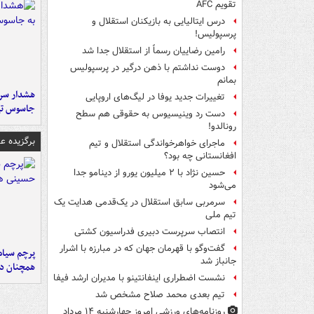
تقویم AFC
درس ایتالیایی‌ به بازیکنان استقلال و
پرسپولیس!
رامین رضاییان رسماً از استقلال جدا شد
دوست نداشتم با ذهن درگیر در پرسپولیس
بمانم
هشدار سرم
تغییرات جدید یوفا در لیگ‌های اروپایی
جاسوس تی
دست رد وینیسیوس به حقوقی هم سطح
رونالدو!
برگزیده 
ماجرای خواهرخواندگی استقلال و تیم
افغانستانی چه بود؟
حسین نژاد با ۲ میلیون یورو از دینامو جدا
می‌شود
سرمربی سابق استقلال در یک‌قدمی هدایت یک
تیم ملی
انتصاب سرپرست دبیری فدراسیون کشتی
گفت‌وگو با قهرمان جهان که در مبارزه با اشرار
پرچم سیاه
جانباز شد
همچنان در
نشست اضطراری اینفانتینو با مدیران ارشد فیفا
تیم بعدی محمد صلاح مشخص شد
روزنامه‌های ورزشی امروز چهارشنبه ۱۴ مرداد