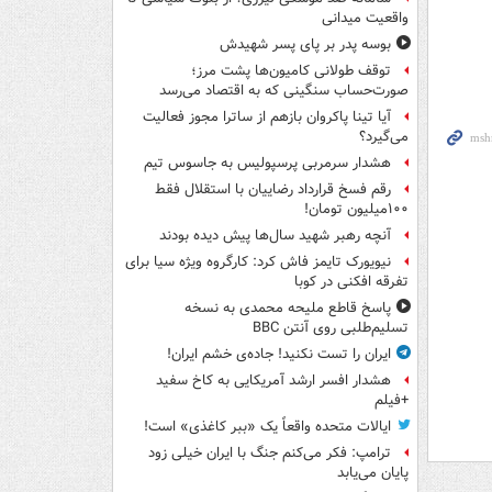
واقعیت میدانی
بوسه‌ پدر بر پای پسر شهیدش
توقف طولانی کامیون‌ها پشت مرز؛
صورت‌حساب سنگینی که به اقتصاد می‌رسد
آیا تینا پاکروان بازهم از ساترا مجوز فعالیت
می‌گیرد؟
هشدار سرمربی پرسپولیس به جاسوس تیم
رقم فسخ قرارداد رضاییان با استقلال فقط
۱۰۰میلیون تومان!
آنچه رهبر شهید سال‌ها پیش دیده بودند
نیویورک تایمز فاش کرد: کارگروه ویژه سیا برای
تفرقه افکنی در کوبا
پاسخ قاطع ملیحه محمدی به نسخه
تسلیم‌طلبی روی آنتن BBC
ایران را تست نکنید! جاده‌ی خشم ایران!
هشدار افسر ارشد آمریکایی به کاخ سفید
+فیلم
ایالات متحده واقعاً یک «ببر کاغذی» است!
ترامپ: فکر می‌کنم جنگ با ایران خیلی زود
پایان می‌یابد