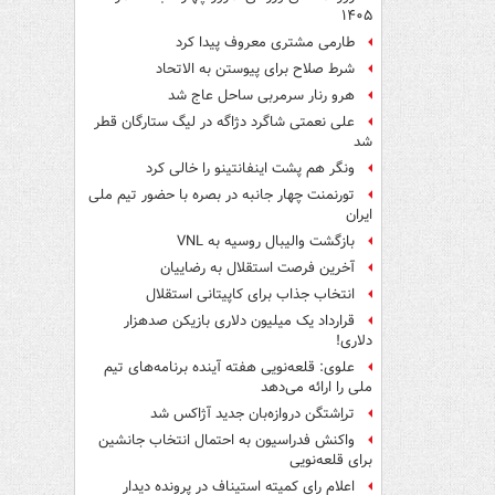
۱۴۰۵
طارمی مشتری معروف پیدا کرد
شرط صلاح برای پیوستن به الاتحاد
هرو رنار سرمربی ساحل عاج شد
علی نعمتی شاگرد دژاگه در لیگ ستارگان قطر
شد
ونگر هم پشت اینفانتینو را خالی کرد
تورنمنت چهار جانبه در بصره با حضور تیم ملی
ایران
بازگشت والیبال روسیه به VNL
آخرین فرصت استقلال به رضاییان
انتخاب جذاب برای کاپیتانی استقلال
قرارداد یک میلیون دلاری بازیکن صدهزار
دلاری!
علوی: قلعه‌نویی هفته آینده برنامه‌های تیم
ملی را ارائه می‌دهد
تراِشتگن دروازه‌بان جدید آژاکس شد
واکنش فدراسیون به احتمال انتخاب جانشین
برای قلعه‌نویی
اعلام رای کمیته استیناف در پرونده دیدار