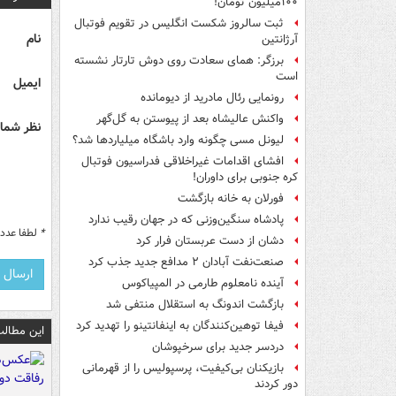
۱۰۰میلیون تومان!
ثبت سالروز شکست انگلیس در تقویم فوتبال
نام
آرژانتین
برزگر: همای سعادت روی دوش تارتار نشسته
است
ایمیل
رونمایی رئال مادرید از دیومانده
واکنش عالیشاه بعد از پیوستن به گل‌گهر
نظر شما 
لیونل مسی چگونه وارد باشگاه میلیاردها شد؟
افشای اقدامات غیراخلاقی فدراسیون فوتبال
کره جنوبی برای داوران!
فورلان به خانه بازگشت
پادشاه سنگین‌وزنی که در جهان رقیب ندارد
*
لطفا عدد م
دشان از دست عربستان فرار کرد
صنعت‌نفت آبادان ۲ مدافع جدید جذب کرد
آینده نامعلوم طارمی در المپیاکوس
بازگشت اندونگ به استقلال منتفی شد
فیفا توهین‌کنندگان به اینفانتینو را تهدید کرد
این مطالب
دردسر جدید برای سرخپوشان
بازیکنان بی‌کیفیت، پرسپولیس را از قهرمانی
دور کردند