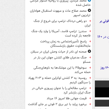
محمد مرندی: پیروزی با روحیه استوار مردمی
حاصل شده
محمد صلاح مات و مبهوت استقبال هواداران
ترابزون اسپور
ورد پراید با تیر برق ۲ فوتی بر
دو راهی دردناک ترامپ برای خروج از جنگ
ایران
سندرز: ترامپ فاسد، آمریکا را وارد یک جنگ
فاجعه بار کرده است
پاسخ تأمین‌اجتماعی به زمان پرداخت
مابه‌التفاوت حقوق بازنشستگان
صحنه ای نادر از حیات وحش ایران در سبلان
جنگ مدعیان طلای کشتی جهان این بار در
مسکو
۶ دستاورد بزرگ ایران در ۱۶۰ روز
سوخو۳۵ با این موشک‌ها به ناوهای‌جنگی
حمله می‌کند
روسیه: به ۳ کشتی اوکراین حمله و ۲۰۳ پهپاد
را سرنگون کردیم
ترامپ مقاله‌ای را با عنوان پیروزی خیالی در
جنگ ایران بازنشر کرد
قیمت جهانی طلا امروز ۱۶ مرداد
برخورد پراید با تیر برق ۲ فوتی بر جای گذاشت