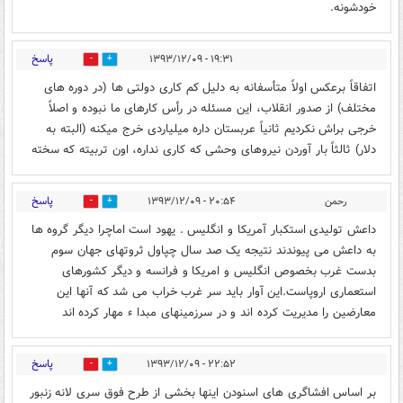
خودشونه.
پاسخ
۱۹:۳۱ - ۱۳۹۳/۱۲/۰۹
0
0
اتفاقاً برعکس اولاً متأسفانه به دلیل کم کاری دولتی ها (در دوره های
مختلف) از صدور انقلاب، این مسئله در رأس کارهای ما نبوده و اصلاً
خرجی براش نکردیم ثانیاً عربستان داره میلیاردی خرج میکنه (البته به
دلار) ثالثاً بار آوردن نیروهای وحشی که کاری نداره، اون تربیته که سخته
پاسخ
رحمن
۲۰:۵۴ - ۱۳۹۳/۱۲/۰۹
0
0
داعش تولیدی استکبار آمریکا و انگلیس . یهود است اماچرا دیگر گروه ها
به داعش می پیوندند نتیجه یک صد سال چپاول ثروتهای جهان سوم
بدست غرب بخصوص انگلیس و امریکا و فرانسه و دیگر کشورهای
استعماری اروپاست.این آوار باید سر غرب خراب می شد که آنها این
معارضین را مدیریت کرده اند و در سرزمینهای مبدا ء مهار کرده اند
پاسخ
۲۲:۵۲ - ۱۳۹۳/۱۲/۰۹
0
0
بر اساس افشاگری های اسنودن اینها بخشی از طرح فوق سری لانه زنبور