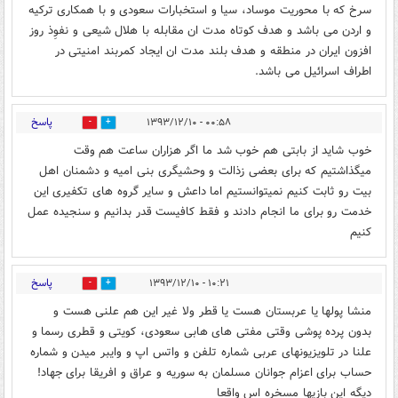
سرخ که با محوریت موساد، سیا و استخبارات سعودی و با همکاری ترکیه
و اردن می باشد و هدف کوتاه مدت ان مقابله با هلال شیعی و نفوِذ روز
افزون ایران در منطقه و هدف بلند مدت ان ایجاد کمربند امنیتی در
اطراف اسرائیل می باشد.
پاسخ
۰۰:۵۸ - ۱۳۹۳/۱۲/۱۰
0
0
خوب شاید از بابتی هم خوب شد ما اگر هزاران ساعت هم وقت
میگذاشتیم که برای بعضی زذالت و وحشیگری بنی امیه و دشمنان اهل
بیت رو ثابت کنیم نمیتوانستیم اما داعش و سایر گروه های تکفیری این
خدمت رو برای ما انجام دادند و فقط کافیست قدر بدانیم و سنجیده عمل
کنیم
پاسخ
۱۰:۲۱ - ۱۳۹۳/۱۲/۱۰
0
0
منشا پولها یا عربستان هست یا قطر ولا غیر این هم علنی هست و
بدون پرده پوشی وقتی مفتی های هابی سعودی، کویتی و قطری رسما و
علنا در تلویزیونهای عربی شماره تلفن و واتس اپ و وایبر میدن و شماره
حساب برای اعزام جوانان مسلمان به سوریه و عراق و افریقا برای جهاد!
دیگه این بازیها مسخره اس واقعا