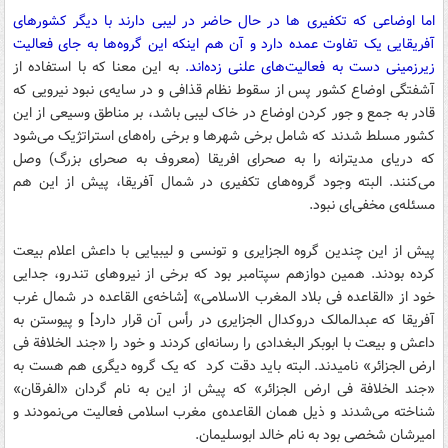
اما اوضاعی که تکفیری ها در حال حاضر در لیبی دارند با دیگر کشورهای
آفریقایی یک تفاوت عمده دارد و آن هم اینکه این گروه‌ها به جای فعالیت
زیرزمینی دست به فعالیت‌های علنی زده‌اند.
به این معنا که با استفاده از
آشفتگی اوضاع کشور پس از سقوط نظام قذافی و در سایه‌ی نبود نیرویی که
قادر به جمع و جور کردن اوضاع در خاک لیبی باشد، بر مناطق وسیعی از این
کشور مسلط شدند که شامل برخی شهرها و برخی راه‌های استراتژیک می‌شود
که دریای مدیترانه را به صحرای افریقا (معروف به صحرای بزرگ) وصل
می‌کنند. البته وجود گروه‌های تکفیری در شمال آفریقا، پیش از این هم
مسئله‌ی مخفی‌ای نبود.
پیش از این چندین گروه الجزایری و تونسی و لیبیایی با داعش اعلام بیعت
کرده بودند. همین دوازهم سپتامبر بود که برخی از نیروهای تندرو، جدایی
خود از «القاعده فی بلاد المغرب الاسلامی» [شاخه‌ی القاعده در شمال غرب
آفریقا که عبدالمالک دروکدال الجزایری در رأس آن قرار دارد] و پیوستن به
داعش و بیعت با ابوبکر البغدادی را رسانه‌ای کردند و خود را «جند الخلافة فی
ارض الجزائر» نامیدند. البته باید دقت کرد که یک گروه دیگری هم هست به
«جند الخلافة فی ارض الجزائر» که پیش از این به نام گردان «الفرقان»
شناخته می‌شدند و ذیل همان القاعده‌ی مغرب اسلامی فعالیت می‌نمودند و
امیرشان شخصی بود به نام خالد ابوسلیمان.