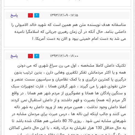
پاسخ
۱۷:۱۵ - ۱۳۹۳/۱۲/۰۹
0
0
متاسفانه هدف نویسنده متن هم همین است که شهید خالد الامبولی را
داعشی بنامد. حال آنکه در آن زمان رهبری جریانی که اسلامگرا نامیده
می شد به دست امام خمینی بیود و الان به دست آمریکا. ا
پاسخ
۱۸:۰۰ - ۱۳۹۳/۱۲/۰۹
0
0
تکنیک داعش کاملا مشخصه ، اول می رن سراغ شهری که می دونن
همه و یا اکثر مردمانش تفکر تکفیری وهابی دارن ، بدین ترتیب بدون
درگیری یا کمترین درگیری و با کمک نظامیان و سیاسیون سست عنصر و
حتی نفوذی شهر را می گیرند ، شهر گرفتن همانا ، غارت تجهیزات سبک
و سنگین پادگان ها همانا و عضوگیری از مردم شهر هم همانا . در واقع
اگر مردم (نه همه) بصیرت و فهم داشتند و از داعش استقبال نمی کردند
اصلا داعش وجود نداشت . همین مردم بعد از ورود داعش به شهر ناله
می کنند و جالب اینکه این ناله ها ، درس عبرت برای مردمان مشابه در
شهرهای مشابه نمی شود . روزی 70 80 داعشی هم هلاک شده باشد تا
به حال حداقل 130 هزار نفرشان به درک رفته ، با این حال داعش کماکان
در یک گستره وسیع و چندین جبهه در حالت دفاع و حمله است . این