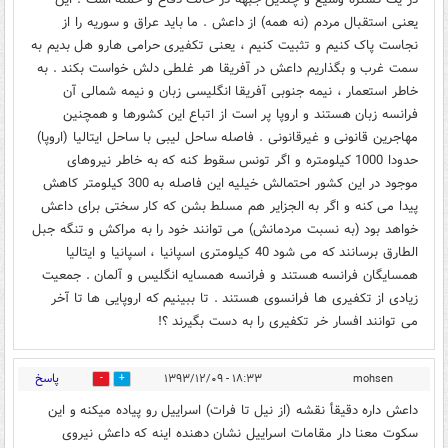
یعنی استقبال مردم (نه همه) از داعش . ما باید عراق و سوریه را از
نجاست پاک کنیم و تثبیت کنیم ، یعنی تکفیری حرامی هارو هل بدیم به
سمت غرب و بگذاریم داعش در آفریقا هر غلطی دلش خواست بکند . به
خاطر استعمار ، نیمه جنوبی آفریقا انگلیسی زبان و نیمه شمالی آن
فرانسه زبان هستند و اروپا پر است از اتباع این کشورها و همچنین
مهاجرین قانونی و غیرقانونی . فاصله ساحل لیبی با ساحل ایتالیا (اروپا)
حدودا 1000 کیلومتره و اگر تونس سقوط کنه که به خاطر نیروهای
موجود در این کشور احتمالش خیلیه این فاصله به 300 کیلومتر کاهش
پیدا می کنه و اگر به الجزایر هم مسلط بشن که کار سختی برای داعش
خواهد بود (به نسبت مردمانش) می توانند خود را به مراکش و تنگه جبل
الطارق برسانند که می شود 40 کیلومتری اسپانیا ، اسپانیا و ایتالیا
همسایگان فرانسه هستند و فرانسه همسایه انگلیس و آلمان . جمعیت
زیادی از تکفیری ها فرانسوی هستند . تا ببینیم که اروپایی ها تا آخر
می توانند افسار خر تکفیری را به دست بگیرند ؟!
پاسخ
۱۸:۳۳ - ۱۳۹۳/۱۲/۰۹
mohsen
0
0
داعش داره دقیقأ نقشه (از نیل تا فرات) اسراییل رو پیاده میکنه و این
سکوت معنا دار مقامات اسراییل نشان دهنده اینه که داعش نیروی