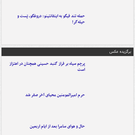
حمله تند فیگو به اینفانتینو: دروغگو، پَست‌ و
حیله‌گر!
برگزیده عکس
پرچم سیاه بر فراز گنبد حسینی همچنان در اهتزاز
است
حرم امیرالمومنین محیای آخر صفر شد
حال و هوای سامرا بعد از ایام اربعین