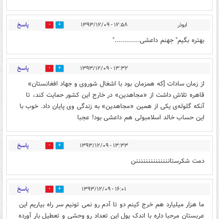
پاسخ
ابوذر
۱۲:۵۸ - ۱۳۹۳/۱۲/۰۹
0
0
بهتره بگیم" جهنم داعشی............."
پاسخ
۱۳:۳۲ - ۱۳۹۳/۱۲/۰۹
0
0
از زمان سادات [که همزمان بود با اشغال شوروی و جهاد افغانستان»
قاهره تلاش داشت از «مجاهدین» در خارج این کشور حمایت کند، تا
آنکه گلوله‌ی یکی از همین «مجاهدین» به زندگی وی پایان داد. خوب با
این حساب خالد اسلامبولی هم داعشی بود! عجبا
پاسخ
۱۳:۳۳ - ۱۳۹۳/۱۲/۰۹
0
0
دمت شکرستاننننننننننننننن
پاسخ
۱۶:۰۱ - ۱۳۹۳/۱۲/۰۹
0
0
ما هزار میلیارد هم خرج کینم دو تا آدم رو نمی تونیم سر راه بیاریم این
عربستان مرحبا داره با اندک پول این تعداد رو وحشی و تعطیل بار آورده