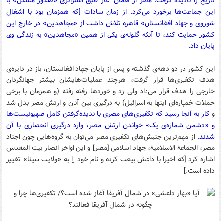
تاریخ را نادیده گرفت. مصر از همان آغاز طبق استراتژی «صدور مشکل» با
این جماعت‌ها برخورد می‌کرد. از زمان سادات [که همزمان بود با اشغال
شوروی و جهاد افغانستان» قاهره تلاش داشت از «مجاهدین» در خارج این
کشور حمایت کند، تا آنکه گلوله‌ی یکی از همین «مجاهدین» به زندگی وی
پایان داد.
این کشور در دو دهه‌‌ی گذشته و پس از پایان جهاد افغانستان، باز در دایره‌ی
هدف تکفیری‌ها قرار گرفت، هرچند عملیات‌هایشان بیشتر جهانگردان
خارجی را هدف قرار می‌داد ولی زد و خوردها رفته رفته (و همزمان با برخی
حملات خمپاره‌ای اینها به اسرائیل) به درگیری بین آنان و ارتش مصر بدل شد
و
کار به آنجا رسید که تکفیر‌ی‌های مصری با ندیده‌گرفتن کامل صهیونیست‌ها
و «دشمن شماره‌ی یک» خواندن ارتش مصر، وارد درگیری انحصاری با آن
شدند.
از مهم‌ترین جنبش‌های تکفیری مصر می‌توان به گروه‌هایی چون اجناد
مصر، الجماعة الاسلامیة، جهاد اسلامی [مصر] و این اواخر انصار بیت المقدس
اشاره کرد [که اخیرا با داعش بیعت کرده و نام خود را به «ولایت سینا» تغییر
داده است.]