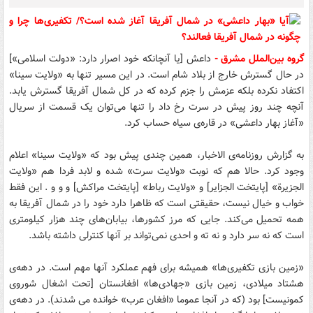
گروه بین‌الملل مشرق -
داعش [یا آنچانکه خود اصرار دارد: «دولت اسلامی»]
در حال گسترش خارج از بلاد شام است. در این مسیر تنها به «ولایت سینا»
اکتفاد نکرده بلکه عزمش را جزم کرده که در کل شمال آفریقا گسترش یابد.
آنچه چند روز پیش در سرت رخ داد را تنها می‌توان یک قسمت از سریال
«آغاز بهار داعشی» در قاره‌ی سیاه حساب کرد.
به گزارش روزنامه‌ی الاخبار، همین چندی پیش بود که «ولایت سینا» اعلام
وجود کرد. حالا هم که نوبت «ولایت سرت» شده و لابد فردا هم «ولایت
الجزیرة» [پایتخت الجزایر] و «ولایت رباط» [پایتخت مراکش] و و و . این فقط
خواب و خیال نیست، حقیقتی است که ظاهرا دارد خود را در شمال آفریقا به
همه تحمیل می‌کند. جایی که مرز کشورها، بیابان‌های چند هزار کیلومتری
است که نه سر دارد و نه ته و احدی نمی‌تواند بر آنها کنترلی داشته باشد.
«زمین بازی تکفیری‌ها» همیشه برای فهم عملکرد آنها مهم است. در دهه‌ی
هشتاد میلادی، زمین بازی «جهادی‌ها» افغانستان [تحت اشغال شوروی
کمونیست] بود (که در آنجا عموما «افغان عرب» خوانده می شدند). در دهه‌ی