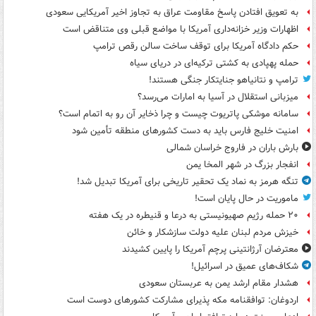
به تعویق افتادن پاسخ مقاومت عراق به تجاوز اخیر آمریکایی سعودی
اظهارات وزیر خزانه‌داری آمریکا با مواضع قبلی وی متناقض است
حکم دادگاه آمریکا برای توقف ساخت سالن رقص ترامپ
حمله پهپادی به کشتی ترکیه‌ای در دریای سیاه
ترامپ و نتانیاهو جنایتکار جنگی هستند!
میزبانی استقلال در آسیا به امارات می‌رسد؟
سامانه موشکی پاتریوت چیست و چرا ذخایر آن رو به اتمام است؟
امنیت خلیج فارس باید به دست کشورهای منطقه تأمین شود
بارش باران در فاروج خراسان شمالی
انفجار بزرگ در شهر المخا یمن
تنگه هرمز به نماد یک تحقیر تاریخی برای آمریکا تبدیل شد!
ماموریت در حال پایان است!
۲۰ حمله رژیم صهیونیستی به درعا و قنیطره در یک هفته
خیزش مردم لبنان علیه دولت سازشکار و خائن
معترضان آرژانتینی پرچم آمریکا را پایین کشیدند
شکاف‌های عمیق در اسرائیل!
هشدار مقام ارشد یمن به عربستان سعودی
اردوغان: توافقنامه مکه پذیرای مشارکت کشورهای دوست است