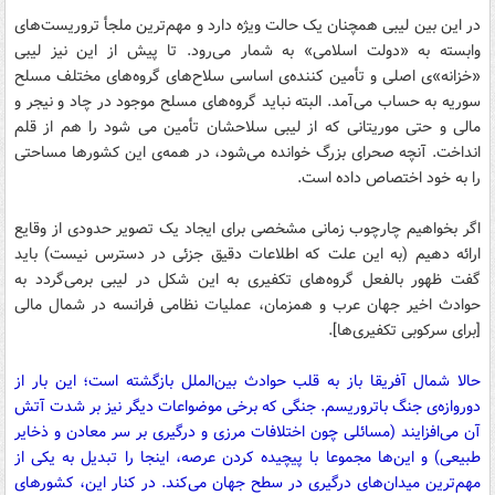
در این بین لیبی همچنان یک حالت ویژه دارد و مهم‌ترین ملجأ تروریست‌های
وابسته به «دولت اسلامی» به شمار می‌رود. تا پیش از این نیز لیبی
«خزانه»ی اصلی و تأمین کننده‌ی اساسی سلاح‌های گروه‌های مختلف مسلح
سوریه به حساب می‌آمد. البته نباید گروه‌های مسلح موجود در چاد و نیجر و
مالی و حتی موریتانی که از لیبی سلاحشان تأمین می شود را هم از قلم
انداخت. آنچه صحرای بزرگ خوانده می‌شود، در همه‌ی این کشورها مساحتی
را به خود اختصاص داده است.
اگر بخواهیم چارچوب زمانی مشخصی برای ایجاد یک تصویر حدودی از وقایع
ارائه دهیم (به این علت که اطلاعات دقیق جزئی در دسترس نیست) باید
گفت ظهور بالفعل گروه‌های تکفیری به این شکل در لیبی برمی‌گردد به
حوادث اخیر جهان عرب و همزمان، عملیات نظامی فرانسه در شمال مالی
[برای سرکوبی تکفیری‌ها].
حالا شمال آفریقا باز به قلب حوادث بین‌الملل بازگشته است؛ این بار از
دوروازه‌ی جنگ باتروریسم. جنگی که برخی موضواعات دیگر نیز بر شدت آتش
آن می‌افزایند (مسائلی چون اختلافات مرزی و درگیری بر سر معادن و ذخایر
طبیعی) و این‌ها مجموعا با پیچیده کردن عرصه، اینجا را تبدیل به یکی از
مهم‌ترین میدان‌های درگیری در سطح جهان می‌کند. در کنار این، کشورهای