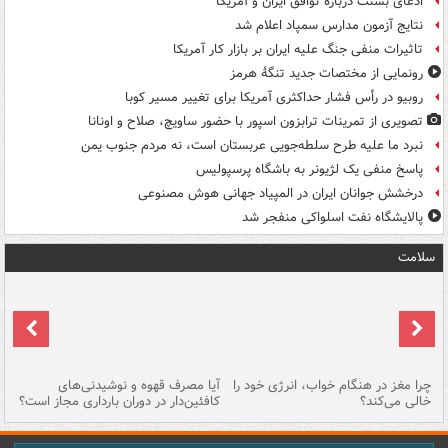
ادعای بسنت درباره توافق ایران و آمریکا
نتایج آزمون مدارس سمپاد اعلام شد
تاثیرات منفی جنگ علیه ایران بر بازار کار آمریکا
رونمایی از مختصات جدید تنگۀ هرمز
روبیو در رأس فشار حداکثری آمریکا برای تغییر مسیر کوبا
تصویری از تمرینات ترابزون اسپور با حضور ساویچ، صلاح و اونانا
نبرد ما علیه طرح سلطه‌جویی عربستان است، نه مردم جنوب یمن
پاسخ منفی یک لژیونر به باشگاه پرسپولیس
درخشش جوانان ایران در المپیاد جهانی هوش مصنوعی
پالایشگاه نفت اسلواکی منفجر شد
سلامت
ت
چرا مغز در هنگام خواب، انرژی خود را
آیا مصرف قهوه و نوشیدنی‌های
چر
خالی می‌کند؟
کافئین‌دار در دوران بارداری مجاز است؟
می