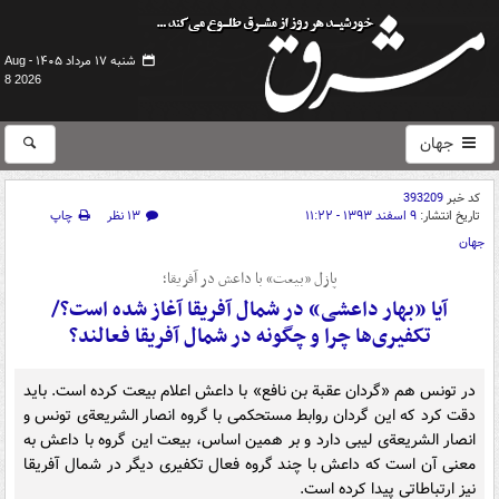
شنبه ۱۷ مرداد ۱۴۰۵ -
Aug
8 2026
جهان
کد خبر
393209
تاریخ انتشار:
۹ اسفند ۱۳۹۳ - ۱۱:۲۲
۱۳ نظر
چاپ
جهان
پازل «بیعت» با داعش در آفریقا؛
آیا «بهار داعشی» در شمال آفریقا آغاز شده است؟/
تکفیری‌ها چرا و چگونه در شمال آفریقا فعالند؟
در تونس هم «گردان عقبة بن نافع» با داعش اعلام بیعت کرده است. باید
دقت کرد که این گردان روابط مستحکمی با گروه انصار الشریعة‌ی تونس و
انصار الشریعةی لیبی دارد و بر همین اساس، بیعت این گروه با داعش به
معنی آن است که داعش با چند گروه فعال تکفیری دیگر در شمال آفریقا
نیز ارتباطاتی پیدا کرده است.