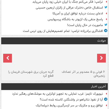
ترامپ: فکر می‌کنم جنگ با ایران خیلی زود پایان می‌یابد
استقبال خاص دخترک عراقی از زائران اربعین حسینی
ادعای بسنت درباره توافق ایران و آمریکا
پاسخ منفی یک لژیونر به باشگاه پرسپولیس
ماموریت در حال پایان است!
افشاگری برادرزاده ترامپ: تمام تصمیم‌هایش از روی ترس است
حوادث
۶ فوتی و ۵ مصدوم بر اثر تصادف
گربه جریان برق شهرستان فریمان را
رگ
زنجیره‌ای
قطع کرد
آخرین اخبار
نیویورک تایمز: غرب تمایلی به تجهیز اوکراین به موشک‌های رهگیر ندارد
آیا از نفوذ نتانیاهو در واشنگتن کاسته شده است؟
توافق پرو و مکزیک بر سر ازسرگیری روابط دیپلماتیک