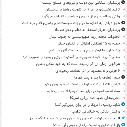
پزشکیان: شکافی بین دولت و نیروهای مسلح نیست
تاکید نخست‌وزیر عراق بر تقویت روابط با عربستان
وقتی رسانه عبری از کابوس بنیامین نتانیاهو می‌گوید
هیچ دولتی به اندازۀ ما در جهت سیاست‌های رهبری قدم برنداشت
پزشکیان: هرگز استعفا نداده‌ام و نخواهم داد
تجاوزات مجدد رژیم صهیونیستی به جنوب لبنان
حمله به ۱۵ نفتکش‌ اماراتی از ابتدای جنگ
پزشکیان: ما نوکر مردم و در خدمت آنان هستیم
سنای آمریکا لایحه تحریم‌های گسترده انرژی روسیه را تصویب کرد
عراقچی: زمان آن فرا رسیده است که به خود متکی باشیم
۶ فوتی و ۵ مصدوم بر اثر تصادف زنجیره‌ای
بدون تعارف با پدر و پسر قهرمان
ترامپ التماس‌کننده توافقی است که خود ویران کرد
معادله محاصره در برابر محاصره را ادامه می‌دهیم
تحریم‌های جدید ضد ایرانی آمریکا
شاید روسیه، آمریکا را در ایران زمین‌گیر کند!
واکنش بقائی به خیالبافی ترامپ
اثر جدید کارتونیست سوری با عنوان مدیریت جدید تنگه هرمز
راز قدرت ایران، امنیت پایدار و بومی آن است!