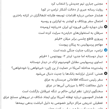
مجتبی جباری تیم جدیدش را انتخاب کرد
روایت رسانه عبری از دخالت آشکار ترامپ در کوبا
هشدار حماس درباره اقدامات توسعه طلبانه اشغالگران در کرانه باختری
احتمال سفر ویتکاف و کوشنر به اوکراین و روسیه
جان دوباره نگین فیروزه ای ایران «دریاچه ارومیه»
سرطان به استخوان‌های «بایدن» سرایت کرده است
پیروزی قاطع چلسی برابر میلان +فیلم
مهاجم پرسپولیس به پیکان پیوست
ترامپ، مرتکب جنایت جنگی شده است
دیدار دوستانه اما جدی؛ اینتر ۲- یوونتوس ۱ +فیلم
تساوی پرسپولیس مقابل الومینیوم اراک در دیدار دوستانه
پشت‌پرده مداخله آمریکا در حمایت از یِن ژاپن؛ خیرخواهی یا خودخواهی؟
همتی: کنترل ترازنامه بانک‌ها با جدیت دنبال می‌شود
سفر رئیس دستگاه اطلاعاتی عربستان به عراق
دلیل مخالفت AFC با میزبانی آبی‌ها در عراق
سخنگوی ارتش: نظم ایرانی حاکم بر تنگه غیرقابل بازگشت است
هشدار الموسوی درباره توطئه آمریکا برای ایجاد شکاف در نیروهای مسلح عراق
تعطیلی تدریجی مراکز دیالیز خصوصی به دلیل انباشت بدهی بیمه‌ها
خاویر باردم؛ یک ستاره در برابر سکوت جهان