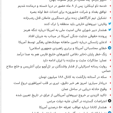
خدمه ناو لینکلن: پس از ۸ ماه حضور در دریا خسته و درمانده‌ شدیم
توافق بغداد و شرکت «شورون» برای احداث خط لوله بصره
تشکیل تیم کارآگاهان زبده برای دستگیری عاملان قتل رجب‌زاده
ولایتی: نیروهای خارجی باید منطقه را ترک کنند
هشدار دبیر شورای عالی امنیت ملی به امریکا درباره تنگه هرمز
پرونده حقوقی جنایت جنگی آمریکا در میناب به جریان افتاد
ادعای زلنسکی درباره تامین ماهانه موشک‌های رهگیر توسط آمریکا
خطای محاسباتی آمریکا و برتری راهبردی جمهوری اسلامی!
زنگ خطر پایان ذخایر دفاعی کشورهای خلیج فارس هم به صدا درآمد
عمان: مذاکرات مثبت و سازنده با ایران ادامه دارد
روایت رسانه اسرائیلی از فشار واشنگتن بر تل‌آویو برای آتش‌بس و خلع سلاح
حماس
سکه در آستانه بازگشت به کانال ۱۸۸ میلیون تومان
دریادار سیاری: امروز هر خبر دقیق، تیری بر قلب امپراطوری دروغ است
وقوع حادثه دریایی در ساحل عمان
تاکید الزیدی بر خروج نیروهای آمریکایی از عراق در تاریخ تعیین شده
اعتراضات گسترده در آلمان علیه دولت مرتس
هشدار کانادا درباره عواقب تعرفه ۵۰ درصدی آمریکا