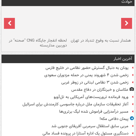
حوادث
ای
هشدار نسبت به وفوع تندباد در تهران
لحظه انفجار جایگاه CNG "صحنه" در
دس
دوربین مداربسته
ات
آخرین اخبار
یونان به دنبال گسترش حضور نظامی در خلیج فارس
زخمی شدن ۴ شهروند یمنی در حمله مزدوران سعودی
زخمی شدن ۳ نظامی لبنانی در زوطر غربی
عکاسان و خبرنگاران در دفاع مقدس
ورود فرمانده تروریست‌های آمریکایی به تل‌آویو
آغاز تحقیقات سازمان ملل درباره جاسوسی کارمندش برای اسرائیل
مسیر درآمدزایی فراموش شده لیگ برتری‌ها
پیمان دفاعی مکه!
مربی سابق استقلال سرمربی آفریقای جنوبی شد
دستگیری مسئول یک اداره آستارا در پرونده فساد مالی