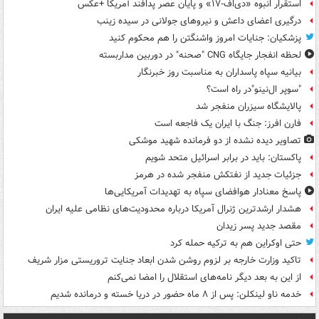
استقرار انبوه «دی‌اف‑۱۷» و پایان عصر پدافند آمریکا +عکس
درگیری اعضای داعش و نیروهای جولانی در سیده زینب
پزشکیان: جنایات امروز واشنگتن را هم محکوم کنید
لحظه انفجار جایگاه CNG "صحنه" در دوربین مداربسته
بیانیه سپاه پاسداران به مناسبت روز خبرنگار
"سوپر ال‌نینو"در راه است؟
پالایشگاه سیزران منفجر شد
فارن افرز: جنگ با ایران یک فاجعه است
تصاویر دیده‌ نشده از دو فرمانده شهید موشکی
پاکستان: باید در برابر اسرائیل متحد شویم
جزئیات جدید از نفتکش منفجر شده در هرمز
پاسخ معنادار هوافضای سپاه به تهدیدات آمریکایی‌ها
هشدار ارشدترین ژنرال آمریکا درباره محدودیت‌های نظامی علیه ایران
مقصد جدید پسر زیدان
حتی اوکراین هم به ترکیه حمله کرد
تاکید وزارت خارجه بر لزوم روشن شدن ابعاد جنایت تروریستی مزار شریف
از این به بعد دیگر نامه‌های استقلال را امضا نمی‌کنم
خدمه ناو لینکلن: پس از ۸ ماه حضور در دریا خسته و درمانده‌ شدیم