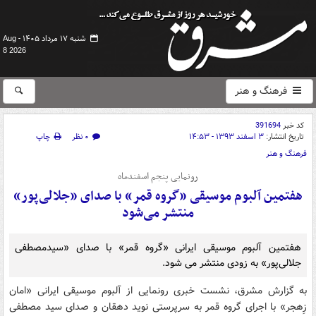
شنبه ۱۷ مرداد ۱۴۰۵ -
Aug
8 2026
فرهنگ و هنر
کد خبر
391694
تاریخ انتشار:
۳ اسفند ۱۳۹۳ - ۱۴:۵۳
۰ نظر
چاپ
فرهنگ و هنر
رونمایی پنجم اسفندماه
هفتمین آلبوم موسیقی «گروه قمر» با صدای «جلالی‌پور»
منتشر می‌شود
هفتمین آلبوم موسیقی ایرانی «گروه قمر» با صدای «سیدمصطفی
جلالی‌پور» به زودی منتشر می شود.
به گزارش مشرق، نشست خبری رونمایی از آلبوم موسیقی ایرانی «امان
زِهجر» با اجرای گروه قمر به سرپرستی نوید دهقان و صدای سید مصطفی