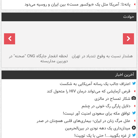
پانه‌تا: آمریکا مثل یک «بوکسور مست» بین ایران و روسیه می‌دود
حوادث
ای
هشدار نسبت به وفوع تندباد در تهران
لحظه انفجار جایگاه CNG "صحنه" در
دس
دوربین مداربسته
ات
آخرین اخبار
اعتراف جالب یک رسانه آمریکایی به شکست
قرص آزمایشی که می‌تواند درمان HIV را متحول کند
شکار تمساح در مالزی
دلایل پارگی رگ خونی در چشم
توافق مکه برای سعودی امنیت آور نیست!
علل مرگ زنان در ایران؛ بیماری‌های قلبی همچنان در صدر
میدان‌داری یک دهه نودی در بین‌الحرمین
از غزه بگویید...! حتی با یک توییت!