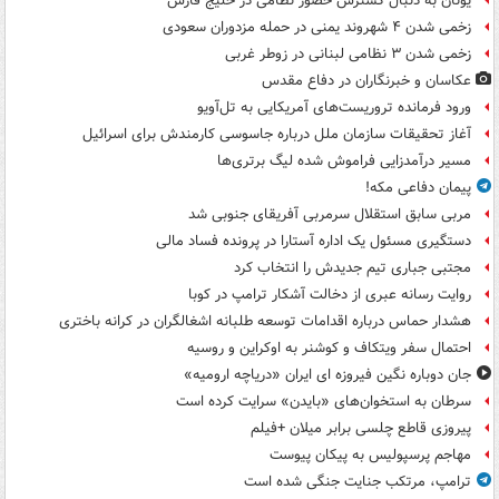
یونان به دنبال گسترش حضور نظامی در خلیج فارس
زخمی شدن ۴ شهروند یمنی در حمله مزدوران سعودی
زخمی شدن ۳ نظامی لبنانی در زوطر غربی
عکاسان و خبرنگاران در دفاع مقدس
ورود فرمانده تروریست‌های آمریکایی به تل‌آویو
آغاز تحقیقات سازمان ملل درباره جاسوسی کارمندش برای اسرائیل
مسیر درآمدزایی فراموش شده لیگ برتری‌ها
پیمان دفاعی مکه!
مربی سابق استقلال سرمربی آفریقای جنوبی شد
دستگیری مسئول یک اداره آستارا در پرونده فساد مالی
مجتبی جباری تیم جدیدش را انتخاب کرد
روایت رسانه عبری از دخالت آشکار ترامپ در کوبا
هشدار حماس درباره اقدامات توسعه طلبانه اشغالگران در کرانه باختری
احتمال سفر ویتکاف و کوشنر به اوکراین و روسیه
جان دوباره نگین فیروزه ای ایران «دریاچه ارومیه»
سرطان به استخوان‌های «بایدن» سرایت کرده است
پیروزی قاطع چلسی برابر میلان +فیلم
مهاجم پرسپولیس به پیکان پیوست
ترامپ، مرتکب جنایت جنگی شده است