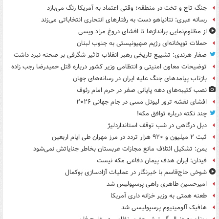
جنگ تاج و تخت در منطقه؛ وقتی اعتماد به آمریکا رنگ می‌بازد
رسانه عبری: نتانیاهو دست به رفتارهای انتحاری انتخاباتی می‌زند
از مظلوم‌نمایی براندازها تا افشای دروغ مراد ویسی
حملات توپخانه‌ای رژیم صهیونیستی به جنوب لبنان
صفار هرندی: تشییع تاریخی رهبر انقلاب تاثیر شگرفی بر صحنه نبرد داشت
توضیحات معاون امنیتی و انتظامی وزیر کشور درباره قتل حمیدرضا رجب زاده
بازتاب پیامدهای جنگ علیه ایران در رسانه‌های جهان
نصب کتیبه‌های دهه پایانی صفر در حرم امام رئوف
افشای نقشه ترور لیونل مسی در جام جهانی ۲۰۲۶
چند نکته درباره توافق مکه!
دبل درگاهی در شب توقف استانداردلیژ
ثبت ۲ میلیون و ۹۲۰ هزار تردد در مرز مهران طی ایام اربعین
یمن: تشکیل ائتلاف مانع مجازات عربستان بخاطر جنایاتش نمی‌شود
فیدان: ایران هدف پیمان دفاعی مکه نیست
شوخی حاج‌قاسم با خبرنگار در عملیات آزادسازی بوکمال
امیرحسین طاهری راهی پرسپولیس شد
طعنه همتی به وزیر خزانه داری آمریکا
هافبک آلومینیوم پرسپولیسی شد