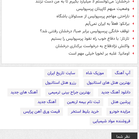
درخشان: می‌توانستم 3 میلیارد بگیرم تا به من دست نزنند
وضعیت مبهم کاپیتان پرسپولیس
ناراحتی مهاجم پرسپولیس از مسئولان باشگاه
برانکو: فعلاً به ایران نمی‌آیم
توقف خانگی پرسپولیس برابر صبا/ درخشان رفتنی شد؟
تارتار: با دفاع خوب راه نفوذ پرسپولیس را بستیم
واکنش نژادفلاح به درخواست برکناری درخشان
اومانیا: غلبه بر لخویا خیلی مهم است
آپ آهنگ
موزیک شاه
سایت تاریخ ایران
بهترین هتل های استانبول
رزرو هتل استانبول
دانلود آهنگ جدید
بهترین جراح بینی ترمیمی
آهنگ های جدید
پرشین هتل
ثبت نام بیمه اربعین
آهنگ جدید
مزایده خودرو
خرید بلیط استخر
قیمت ورق آهن پرایس
فروشنده مواد شیمیایی
نظر شما