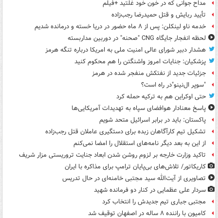
مداح جوانی که در خون خود غلتید +فیلم
تأیید ربایش و قتل حمیدرضا رجب‌زاده
خدمه ناو لینکلن: پس از ۸ ماه حضور در دریا خسته و درمانده‌ شدیم
لحظه انفجار جایگاه CNG "صحنه" در دوربین مداربسته
هشدار دبیر شورای عالی امنیت ملی به امریکا درباره تنگه هرمز
پزشکیان: جنایات امروز واشنگتن را هم محکوم کنید
جزئیات جدید از نفتکش منفجر شده در هرمز
"سوپر ال‌نینو"در راه است؟
حتی اوکراین هم به ترکیه حمله کرد
پاسخ معنادار هوافضای سپاه به تهدیدات آمریکایی‌ها
پاکستان: باید در برابر اسرائیل متحد شویم
تشکیل تیم کارآگاهان زبده برای دستگیری عاملان قتل رجب‌زاده
از این به بعد دیگر نامه‌های استقلال را امضا نمی‌کنم
تاکید وزارت خارجه بر لزوم روشن شدن ابعاد جنایت تروریستی مزار شریف
کاریکاتور/ تلاش‌های بی‌پایان ترامپ برای مذاکره با ایران
تصاویری از آیت‌الله سید مجتبی خامنه‌ای در حال تدریس
سردار علی عظمایی در کنار دو فرمانده شهید
مجتبی جباری تیم جدیدش را انتخاب کرد
کامیون با راننده ۸ ساله در اصفهان توقیف شد