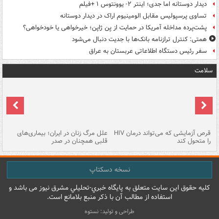
دیدار دوستانه اما جدی؛ اینتر ۲- یوونتوس ۱ +فیلم
تساوی پرسپولیس مقابل الومینیوم اراک در دیدار دوستانه
پشت‌پرده مداخله آمریکا در حمایت از یِن ژاپن؛ خیرخواهی یا خودخواهی؟
همتی: کنترل ترازنامه بانک‌ها با جدیت دنبال می‌شود
سفر رئیس دستگاه اطلاعاتی عربستان به عراق
سلامت
ر
قرص آزمایشی که می‌تواند درمان HIV
علل مرگ زنان در ایران؛ بیماری‌های
تن
را متحول کند
قلبی همچنان در صدر
طب
نسخه دسکتاپ
کليه حقوق اين سايت متعلق به پایگاه خبري-تحليلي مشرق نيوز می باشد و
استفاده از مطالب آن با ذکر منبع بلامانع است.
طراحی و تولید: نستوه