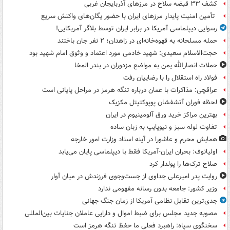
کشف ۳۳ قبضه سلاح در مرزهای آذربایجان غربی
تأمین امنیت پایدار مرزهای ایران با حضور یگان‌های واکنش سریع
رسوایی دیپلماسی آمریکا در برابر ایران توسط بلاگر آمریکایی!
حمله مسلحانه به قهوه‌خانه‌ای در زاهدان؛ ۲ نفر جان باختند
حجت‌الاسلام سعیدی: شهید خادمی مورد اعتماد و وثوق امام شهید بود
حملات انصارالله یمن به مواضع مزدوران در بندر المخا
فولاد راه استقلال را با رضاییان رفت
عراقچی: مذاکرات با عمان درباره تنگه هرمز در مراحل پایانی است
لحظه فوران آتشفشان پوپوکتپتل مکزیک
بهترین مراکز خرید ورق آلومینیوم در ایران
تفاوت لوله سبز و نیوپایپ به زبان ساده
همایش محرم و عاشورا در آینه اسناد وزارت امور خارجه
اولیانوف: بحران ایران-آمریکا فقط با دیپلماسی پایان می‌یابد
صلاح ترک‌ها را پولدار کرد
روایت پدر امیرعلی جداوی از جست‌وجوی فرزندش در میان آوار
وزیر کشور: جامعه بدون رسانه مفهومی ندارد
جدی‌ترین تقابل نظامی آمریکا از زمان جنگ جهانی
مصوبه جدید مجلس برای ضبط اموال و دارایی عاملان جنایات بین‌المللی
سخنگوی سپاه: راهبرد فعلی ما حفظ تنگه هرمز است