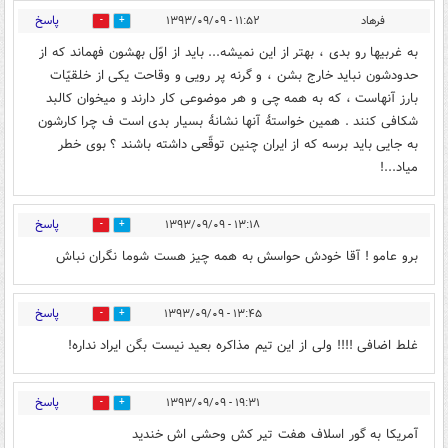
پاسخ
فرهاد
۱۱:۵۲ - ۱۳۹۳/۰۹/۰۹
0
0
به غربیها رو بدی ، بهتر از این نمیشه... باید از اوّل بهشون فهماند که از
حدودشون نباید خارج بشن ، و گرنه پر رویی و وقاحت یکی از خلقیّات
بارز آنهاست ، که به همه چی و هر موضوعی کار دارند و میخوان کالبد
شکافی کنند . همین خواستۀ آنها نشانۀ بسیار بدی است ف چرا کارشون
به جایی باید برسه که از ایران چنین توقّعی داشته باشند ؟ بوی خطر
میاد...!
پاسخ
۱۳:۱۸ - ۱۳۹۳/۰۹/۰۹
0
0
برو عامو ! آقا خودش حواسش به همه چیز هست شوما نگران نباش
پاسخ
۱۳:۴۵ - ۱۳۹۳/۰۹/۰۹
0
0
غلط اضافی !!!! ولی از این تیم مذاکره بعید نیست بگن ایراد نداره!
پاسخ
۱۹:۳۱ - ۱۳۹۳/۰۹/۰۹
0
0
آمریکا به گور اسلاف هفت تیر کش وحشی اش خندید