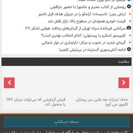
رونمایی از کتاب محرم و عاشورا با حضور عراقچی
ارتش یمن: تاسیسات آرامکو را در جیزان هدف قرار دادیم
قیمت خودرو همچنان در سطوح بالا؛ بازار قفل شد
سرکشی فرمانده سپاه تهران از گردان‌های پدافند هوایی لشکر ۲۷
کمپرسور اسکرو یا پیستونی: کدام انتخاب بهتری است؟
گرمای شدید در جنوب و مرکز؛ ناپایداری در نوار شمالی
ادامه آتش‌سوزی گسترده در بریتیش کلمبیا
سلامت
حذف لبنیات چه بلایی سر بیماران
قرص آزمایشی که می‌تواند درمان HIV
عل
کلیوی می آورد
را متحول کند
قل
نسخه دسکتاپ
کليه حقوق اين سايت متعلق به پایگاه خبري-تحليلي مشرق نيوز می باشد و