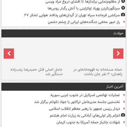
از مظلوم‌نمایی براندازها تا افشای دروغ مراد ویسی
سرنگون‌کردن پهپاد اوکراینی با آتش رگبار روس‌ها
سرکشی فرمانده سپاه تهران از گردان‌های پدافند هوایی لشکر ۲۷
راز عبور مخفی جنگنده‌های ایرانی از چشم دشمن
حوادث
حمله مسلحانه به قهوه‌خانه‌ای در
عامل اصلی قتل حمیدرضا رجب‌زاده
گر
زاهدان؛ ۲ نفر جان باختند
دستگیر شد
نا
آخرین اخبار
عملیات تهاجمی اسرائیل در جنوب غربی سوریه
نخستین جلسه مدیرعامل تراکتور با جواد نکونام برگزار شد
دیدار رییس جمهور با رهبر معظم انقلاب اسلامی
اعزام زائر اولی‌های آبادانی به زیارت امام هشتم
شهادت جانباز حمله آمریکا به جنوب کرمان