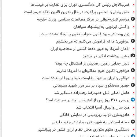
ضرب‌الاجل رئیس کل دادگستری تهران برای نظارت بر قیمت‌ها
حاجی‌بابایی: مجلس پرقدرت در حال تدوین قانون تنگه هرمز است
مراسم تعزیه‌خوانی در مرکز مطالعات سیاسی وزارت خارجه
واکنش ابرقویی به پیشنهاد سپاهان
زینی‌وند: در مورد قانون حجاب تغییری ایجاد نشده است
عراقچی: ما نه فراموش می‌کنیم نه می‌بخشیم
اذعان آمریکا به عبور ده‌ها کشتی از محاصره ایران
جشن برداشت انگور در ترشیز
دلیل جدایی رامین رضاییان از استقلال چه بود؟
عراقچی: اکنون هیچ مذاکره‌ای با آمریکا نداریم
عراقچی: ایران بر عهد مقاومت خود پابرجا ایستاده است
حضور سخنگوی سپاه بر سر مزار شهید سلیمانی
عامل اصلی قتل حمیدرضا رجب‌زاده دستگیر شد
بررسی ۳۰۰ روز پس از آتش‌بس: چه بر سر غزه آمد؟
مرد سال والیبال آسیا انتخاب شد
عادی‌سازی تولید زیرزمینی در نمایش خانگی
حمله اسرائیل به شهرستان نبطیه در جنوب لبنان
دستگیری متهم متواری مخل نظام ارزی کشور در پیرانشهر
ترامپ در دام ایران افتاده است!