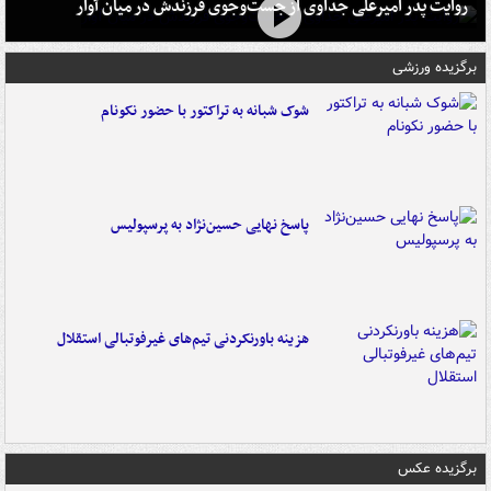
روایت پدر امیرعلی جداوی از جست‌وجوی فرزندش در میان آوار
برگزیده ورزشی
شوک شبانه به تراکتور با حضور نکونام
پاسخ نهایی حسین‌نژاد به پرسپولیس
هزینه باورنکردنی تیم‌های غیرفوتبالی استقلال
برگزیده عکس