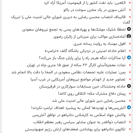
الکعبی: باید نفت کشور را از قیمومیت آمریکا آزاد کرد
آتش سوزی در یک مخزن سوخت در باکو
قالیباف انتصاب محسن رضایی به دبیری شورای عالی امنیت ملی را تبریک
گفت
لحظۀ شلیک موشک‌ها و پهپادهای یمنی به تجمع نیروهای سعودی
آماده‌سازی مواکب برای میزبانی از زائران رضوی
افول موساد به روایت رسانه عبری
اعلام حادثه امنیتی در نزدیکی باشگاه گلف «ترامپ»
آیا مذاکرات تنگه هرمز راه را برای پایان جنگ باز می‌کند؟
نجات معجزه‌آسای کارگر ۲۲ ساله از عمق ۱۵ متری چاه در تهران
یمن: عملیات علیه تجمعات نظامی سعودی در المخا با دقت بالا انجام شد
تصاویر جدید از انهدام مواضع نیروهای آمریکایی در غرب آسیا
حادثه وحشتناک حین مسابقات سوارکاری در قرقیزستان
پیمان دفاع مشترک مکه؛ ائتلافی روی کاغذ!
محسن رضایی دبیر شورای عالی امنیت ملی شد
آتش‌بس‌ها و تهدیدها کمکی به پیشبرد اهداف ترامپ نکردند!
واکنش جهاد اسلامی به کارشکنی نتانیاهو در توافق آتش‌بس
انتصاب ذوالقدر به عنوان مشاور سیاسی رهبر معظم انقلاب
تکاپوی نتانیاهو برای پوشاندن ضعف‌های ارتش رژیم صهیونیستی