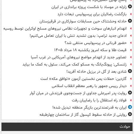
زلزله در موساد با شکست پروژه براندازی در ایران
بازگشت رضائیان برای پرسپولیس تبعات دارد
حادثه وحشتناک حین مسابقات سوارکاری در قرقیزستان
انهدام انبارهای سوخت و تجهیزات نظامی نیروهای مسلح اوکراین توسط روسیه
ادعای جدید ترامپ: بدون تشدید تنش با ایران تعامل می‌کنیم!
حضور قربانی در پرسپولیس منتفی شد؟
قیمت طلا و سکه امروز یکشنبه ۱۸ مرداد ۱۴۰۵
تصاویر جدید از انهدام مواضع نیروهای آمریکایی در غرب آسیا
زلنسکی: پیونگ‌یانگ به مسکو کمک می‌کند، سئول به کمک ما بیاید
شادی بعد از گل در برزیل حادثه آفرید!
گاردین: حملات یمن نخستین آزمون «توافق مکه» است
دیدار رییس جمهور با رهبر معظم انقلاب اسلامی
روایت پدر امیرعلی جداوی از جست‌وجوی فرزندش در میان آوار
فولاد راه استقلال را با رضاییان رفت
ایران به قدرتمندترین بازیگرِ منطقه تبدیل شده!
روایتی از حادثه سقوط کپسول گاز از ساختمان چهارطبقه
حوادث