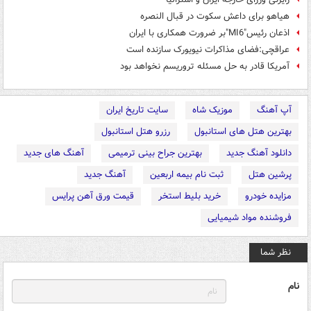
هیاهو برای داعش سکوت در قبال النصره
اذعان رئیس"MI6"بر ضرورت همکاری با ایران
عراقچی:فضای مذاکرات نیویورک سازنده است
آمریکا قادر به حل مسئله تروریسم نخواهد بود
آپ آهنگ
موزیک شاه
سایت تاریخ ایران
بهترین هتل های استانبول
رزرو هتل استانبول
دانلود آهنگ جدید
بهترین جراح بینی ترمیمی
آهنگ های جدید
پرشین هتل
ثبت نام بیمه اربعین
آهنگ جدید
مزایده خودرو
خرید بلیط استخر
قیمت ورق آهن پرایس
فروشنده مواد شیمیایی
نظر شما
نام