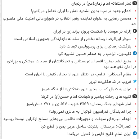
نماز استغاثه امام زمان(عج) در زنجان
ادعای جدید ترامپ: بدون تشدید تنش با ایران تعامل می‌کنیم!
محسن رضایی به عنوان نماینده رهبر انقلاب در شورای‌عالی امنیت ملی منصوب
شد
زلزله در موساد با شکست پروژه براندازی در ایران
سردار ابن‌الرضا: رسانه بخشی از سامانه بازدارندگی جمهوری اسلامی است
بازگشت رضائیان برای پرسپولیس تبعات دارد
کلینتون، ترامپ را به صدام حسین تشبیه کرد
منبع ارشد یمنی: افسران عربستانی و تحرکاتشان از ضربات موشکی و پهپادی
در امان نخواهند بود
مقام آمریکایی: ترامپ در انتظار عبور از بحران کنونی با ایران است
غروب در شاهگلی‌ده تبریز
عراق به دنبال کسب مجوز عبور نفتکش‌ها از تنگه هرمز
کتیبه‌های رحلت پیامبر و شهادت امام حسن(ع) در کربلا
آمار شهدای جنگ رمضان؛ ۳۵۱۹ شهید، ۵۱۷ زن و ۲۷۰ دانش‌آموز
چرا نمایندگان فدراسیون فوتبال به مالزی نمی‌روند؟
انهدام انبارهای سوخت و تجهیزات نظامی نیروهای مسلح اوکراین توسط روسیه
انصارالله: عربستان اینترنت ساحل غربی یمن را قطع کرد
ایران تمام خلیج فارس را کنترل می‌کند!