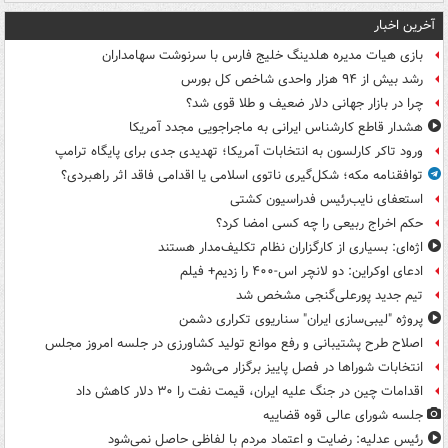
آخرین اخبار
بازی هیات مدیره هلدینگ خلیج فارس با سرنوشت سهامداران
رشد بیش از ۹۴ هزار واحدی شاخص کل بورس
چرا در بازار جهانی دلار ضعیف و طلا قوی شد؟
هشدار قاطع کارشناس ایرانی به ماجراجویی مجدد آمریکا
ورود تاکر کارلسون به انتخابات آمریکا؛ تهدیدی جدی برای پایگاه ترامپ
توافقنامه مکه؛ شکل‌گیری ناتوی اسلامی یا اقدامی فاقد اثر راهبردی؟
استعفای نایب‌رئیس فدراسیون کشتی
حکم اخراج ربیعی را چه کسی امضا کرد؟
اژه‌ای: بسیاری از کارگزاران نظام تکلیف‌مدار هستند
ادعای اوکراین: دو لانچر اس-۴۰۰ را زدیم+ فیلم
تیم جدید پورعلی‌گنجی مشخص شد
پروژه "لیبی‌سازی ایران" سناریوی تکراری دشمن
اصلاح طرح پشتیبانی و رفع موانع تولید کشاورزی در جلسه امروز مجلس
انتخابات شوراها در فصل پاییز برگزار می‌شود
اقدامات چین در جنگ علیه ایران، قیمت نفت را ۳۰ دلار کاهش داد
جلسه شورای عالی قوه قضاییه
رئیس عدلیه: رضایت و اعتماد مردم با لفاظی حاصل نمی‌شود