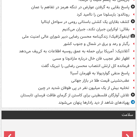
پاسخ بقایی به گرفتن عوارض در تنگه هرمز در تفاهم با عمان
رونالدو: بارسلونا من را ناامید کرد
کشف بقایای یک کشتی باستانی رومی در سواحل ایتالیا
بقائی: اوکراین جبران نکند، جبران می‌کنیم
اینفوگرافیک/ زندگینامه محسن رضایی دبیر شورای عالی امنیت‌ ملی
رگبار و رعد و برق در شمال و جنوب کشور
آتلانتیک: آمریکا برای حمله به عمق روسیه اطلاعات به کی‌یف می‌دهد
اظهار نظر عجیب فان خال درباره مارادونا و مسی
فرمانده کل ارتش انتصاب محسن رضایی را تبریک گفت
پاسخ منفی گواردیولا به قهرمان آسیا!
عقب‌نشینی قیمت طلا در بازار جهانی
تخلیه بیش از یک میلیون نفر در پی طوفان شدید در چین
تلاش آوارگان فلسطینی برای کاستن از گرمای طاقت فرسای تابستان
پهپادهای شاهد از دید رادارها پنهان می‌شوند
سلامت