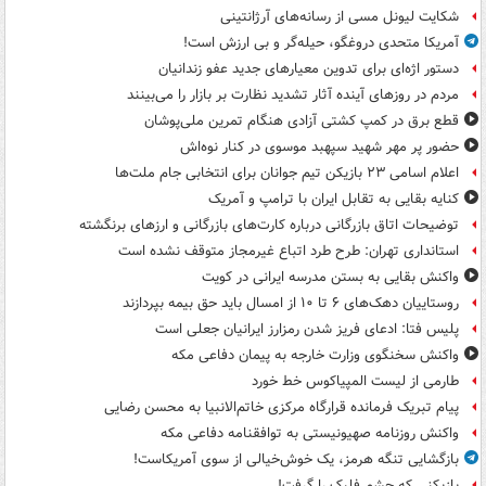
شکایت لیونل مسی از رسانه‌های آرژانتینی
آمریکا متحدی دروغگو، حیله‌گر و بی ارزش است!
دستور اژه‌ای برای تدوین معیارهای جدید عفو زندانیان
مردم در روزهای آینده آثار تشدید نظارت بر بازار را می‌بینند
قطع برق در کمپ کشتی آزادی هنگام تمرین ملی‌پوشان
حضور پر مهر شهید سپهبد موسوی در کنار نوه‌اش
اعلام اسامی ۲۳ بازیکن تیم جوانان برای انتخابی جام ملت‌ها
کنایه بقایی به تقابل ایران با ترامپ و آمریک
توضیحات اتاق بازرگانی درباره کارت‌های بازرگانی و ارزهای برنگشته
استانداری تهران: طرح طرد اتباع غیرمجاز متوقف نشده است
واکنش بقایی به بستن مدرسه ایرانی در کویت
روستاییان دهک‌های ۶ تا ۱۰ از امسال باید حق بیمه بپردازند
پلیس فتا: ادعای فریز شدن رمزارز ایرانیان جعلی است
واکنش سخنگوی وزارت خارجه به پیمان دفاعی مکه
طارمی از لیست المپیاکوس خط خورد
پیام تبریک فرمانده قرارگاه مرکزی خاتم‌الانبیا به محسن رضایی
واکنش روزنامه صهیونیستی به توافقنامه دفاعی مکه
بازگشایی تنگه هرمز، یک خوش‌خیالی از سوی آمریکاست!
بازیکنی که چشم فلیک را گرفت!