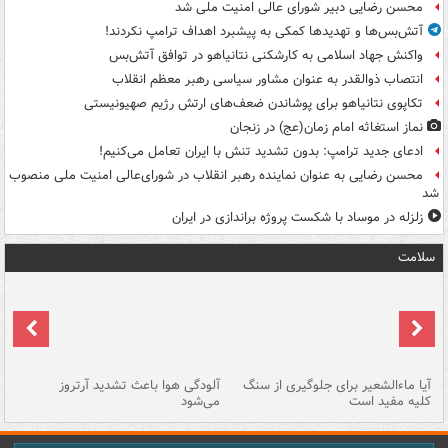
محسن رضایی دبیر شورای عالی امنیت ملی شد
آتش‌بس‌ها و تهدیدها کمکی به پیشبرد اهداف ترامپ نکردند!
واکنش جهاد اسلامی به کارشکنی نتانیاهو در توافق آتش‌بس
انتصاب ذوالقدر به عنوان مشاور سیاسی رهبر معظم انقلاب
تکاپوی نتانیاهو برای پوشاندن ضعف‌های ارتش رژیم صهیونیستی
نماز استغاثه امام زمان(عج) در زنجان
ادعای جدید ترامپ: بدون تشدید تنش با ایران تعامل می‌کنیم!
محسن رضایی به عنوان نماینده رهبر انقلاب در شورای‌عالی امنیت ملی منصوب
شد
زلزله در موساد با شکست پروژه براندازی در ایران
سلامت
آیا ماءالشعیر برای جلوگیری از سنگ
آلودگی هوا باعث تشدید آرتروز
حذ
کلیه مفید است
می‌شود
کل