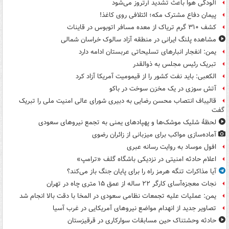
آلودگی هوا باعث تشدید آرتروز می‌شود
پیمان دفاع مشترک مکه؛ ائتلافی روی کاغذ!
کشف ۳۱۰ گرم تریاک از معده مسافر اتوبوس در قاینات
مشاهده پلنگ ایرانی در منطقه آزاد سالوک خراسان شمالی
یمن: انفجار انبارهای تسلیحاتی عربستان ادامه دارد
تبریک رئیس مجلس به ذوالقدر
الکعبی: باید نفت کشور را از قیمومیت آمریکا آزاد کرد
آتش سوزی در یک مخزن سوخت در باکو
قالیباف انتصاب محسن رضایی به دبیری شورای عالی امنیت ملی را تبریک
گفت
لحظۀ شلیک موشک‌ها و پهپادهای یمنی به تجمع نیروهای سعودی
آماده‌سازی مواکب برای میزبانی از زائران رضوی
افول موساد به روایت رسانه عبری
اعلام حادثه امنیتی در نزدیکی باشگاه گلف «ترامپ»
آیا مذاکرات تنگه هرمز راه را برای پایان جنگ باز می‌کند؟
نجات معجزه‌آسای کارگر ۲۲ ساله از عمق ۱۵ متری چاه در تهران
یمن: عملیات علیه تجمعات نظامی سعودی در المخا با دقت بالا انجام شد
تصاویر جدید از انهدام مواضع نیروهای آمریکایی در غرب آسیا
حادثه وحشتناک حین مسابقات سوارکاری در قرقیزستان