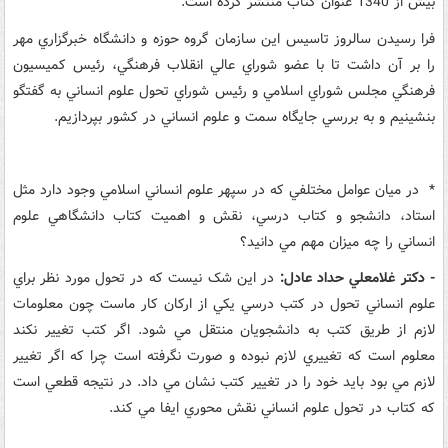
بيش از 1340 عنوان کتاب منتشر کرده است.
فرا رسيدن سالروز تاسيس اين سازمان گروه حوزه و دانشگاه خبرگزاري مهر
را بر آن داشت تا با عضو شوراي عالي انقلاب فرهنگي، رئيس کميسيون
فرهنگي مجلس شوراي اسلامي و رئيس شوراي تحول علوم انساني به گفتگو
بنشينيم و به بررسي جايگاه سمت و علوم انساني در کشور بپردازيم.
* در ميان عوامل مختلفي که در سپهر علوم انساني اسلامي وجود دارد مثل
استاد، دانشجو و کتاب درسي، نقش و اهميت کتاب دانشگاهي علوم
انساني را چه ميزان مهم مي دانيد؟
- دکتر غلامعلي حداد عادل:
در اين شک نيست که در تحول مورد نظر براي
علوم انساني تحول در کتب درسي يکي از ارکان کار ماست چون معلومات
لازم از طريق کتب به دانشجويان منتقل مي شود. اگر کتب تغيير نکند
معلوم است که تغييري لازم نبوده و صورت نگرفته است چرا که اگر تغيير
لازم مي بود بايد خود را در تغيير کتب نشان مي داد. در نتيجه قطعي است
که کتاب در تحول علوم انساني نقش محوري ايفا مي کند.