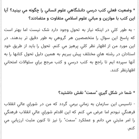
* وضعيت فعلي کتب درسي دانشگاهي علوم انساني را چگونه مي بينيد؟ آيا
اين کتب با موازين و مباني علوم اسلامي متفاوت و متضادند؟
- به طور کلي در اينکه نياز به تحول وجود دارد شک نيست اما بهتر است
که پاسخ اين سوال را متخصصين هر گروهي به طور دقيق تر بدهند. در
اين مورد من از اظهار نظر کلي پرهيز مي کنم. تحول را بايد از طريق خود
استادان در رشته هاي مختلف پيش ببريم به همين دليل تحول کتابها را به
آنها سپرده ايم تا راجع به کتب درسي و کتب مرجع براي سئوالات امتحاني
اظهارنظر کنند.
* شما در شکل گيري "سمت" نقش داشتيد؟
- تاسيس اين سازمان به زماني برمي گردد که من در شوراي عالي انقلاب
فرهنگي نبودم اما عرض مي کنم که اين اقدام شوراي عالي انقلاب فرهنگي
را امر مثبتي مي دانم و عملکرد "سمت" را نيز تا کنون مثبت ارزيابي مي
کنم.