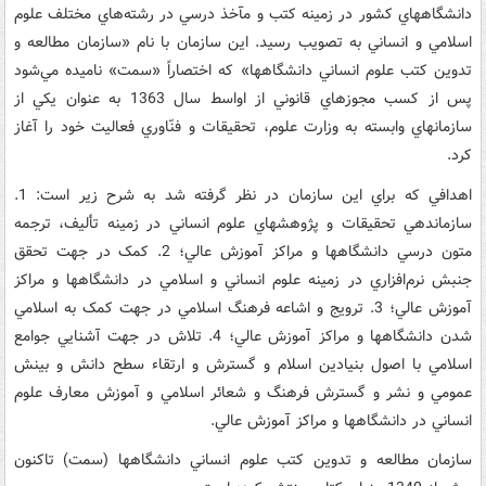
دانشگاههاي کشور در زمينه کتب و مآخذ درسي در رشته‌هاي مختلف علوم
اسلامي و انساني به تصويب رسيد. اين سازمان با نام «سازمان مطالعه و
تدوين کتب علوم انساني دانشگاهها» که اختصاراً «سمت» ناميده مي‌شود
پس از کسب مجوزهاي قانوني از اواسط سال 1363 به عنوان يکي از
سازمانهاي وابسته به وزارت علوم، تحقيقات و فنّاوري فعاليت خود را آغاز
کرد.
اهدافي که براي اين سازمان در نظر گرفته شد به شرح زير است: 1.
سازماندهي تحقيقات و پژوهشهاي علوم انساني در زمينه تأليف،‌ ترجمه
متون درسي دانشگاهها و مراکز آموزش عالي؛ 2. کمک در جهت تحقق
جنبش نرم‌افزاري در زمينه علوم انساني و اسلامي در دانشگاهها و مراکز
آموزش عالي؛ 3. ترويج و اشاعه فرهنگ اسلامي در جهت کمک به اسلامي
شدن دانشگاهها و مراکز آموزش عالي؛ 4. تلاش در جهت آشنايي جوامع
اسلامي با اصول بنيادين اسلام و گسترش و ارتقاء سطح دانش و بينش
عمومي و نشر و گسترش فرهنگ و شعائر اسلامي و آموزش معارف علوم
انساني در دانشگاهها و مراکز آموزش عالي.
سازمان مطالعه و تدوين کتب علوم انساني دانشگاهها (سمت) تاکنون