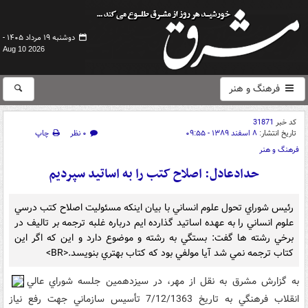
دوشنبه ۱۹ مرداد ۱۴۰۵ -
Aug 10 2026
فرهنگ و هنر
کد خبر
31871
تاریخ انتشار:
۸ اسفند ۱۳۸۹ - ۰۹:۵۵
۰ نظر
چاپ
فرهنگ و هنر
حدادعادل: اصلاح کتب را به اساتيد سپرديم
رئيس شوراي تحول علوم انساني با بيان اينکه مسئوليت اصلاح کتب درسي
علوم انساني را به عهده اساتيد گذارده ايم درباره غلبه ترجمه بر تاليف در
برخي رشته ها گفت: بستگي به رشته و موضوع دارد و اين که اگر اين
کتاب ترجمه نمي شد آيا مولفي بود که کتاب بهتري بنويسد.<BR>
به گزارش مشرق به نقل از مهر، در سيزدهمين جلسه شوراي عالي
انقلاب فرهنگي به تاريخ 7/12/1363 تأسيس سازماني جهت رفع نياز