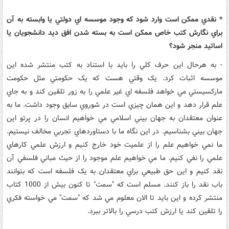
* نقدي ممکن است وارد شود که وجود موسسه اي دولتي يا وابسته به آن
براي نگارش کتب خاص ممکن است به بسته شدن افق ديد دانشجويان يا
اساتيد منجر شود؟
- به هرحال اين حرف کلي را بايد با استناد به کتب منتشر شده اين
موسسه اثبات کرد. يک وقتي هست که يک حکومتي مثل حکومت
مارکسيستي مي خواهد فلسفه اي غير علمي را به زور تلقين کند و به جاي
علم قرار دهد و اين همان چيزي است در شوروي سابق وجود داشت. ما به
عنوان معتقدان به جهان بيني اسلامي مي خواهيم انسان را در پرتو اين
جهان بيني بشناسيم. در اين نگاه ما با دستاوردهاي تجربي مخالف نيستيم.
ما نمي خواهيم علم را از علميت خود خارج کنيم و ارزش علمي کارهاي
علمي را نفي کنيم. ما مي خواهيم علم موجود را از حيث مباني فلسفي آن
نقد کنيم و اين حق طبيعي براي معتقدان به يک فلسفه است که بتوانند
باب نقد را باز کنند. مسلم است که "سمت" تا کنون بيش از 1000 کتاب
منتشر کرده و اين بايد تا الان معلوم مي شد که "سمت" مي خواسته فکري
را تلقين کند يا ارزش کتب درسي را بالاتر ببرد.