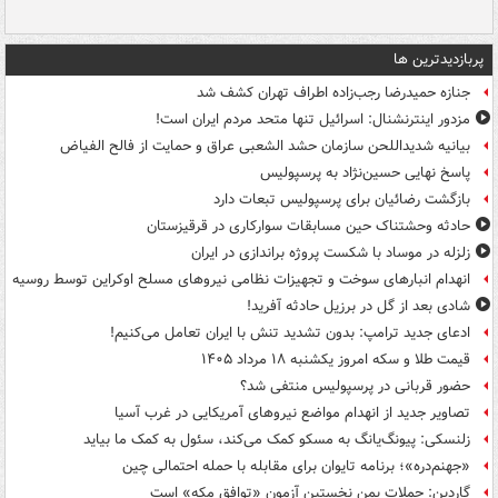
پربازدیدترین ها
جنازه حمیدرضا رجب‌زاده اطراف تهران کشف شد
مزدور اینترنشنال: اسرائیل تنها متحد مردم ایران است!
بیانیه شدیداللحن سازمان حشد الشعبی عراق و حمایت از فالح الفیاض
پاسخ نهایی حسین‌نژاد به پرسپولیس
بازگشت رضائیان برای پرسپولیس تبعات دارد
حادثه وحشتناک حین مسابقات سوارکاری در قرقیزستان
زلزله در موساد با شکست پروژه براندازی در ایران
انهدام انبارهای سوخت و تجهیزات نظامی نیروهای مسلح اوکراین توسط روسیه
شادی بعد از گل در برزیل حادثه آفرید!
ادعای جدید ترامپ: بدون تشدید تنش با ایران تعامل می‌کنیم!
قیمت طلا و سکه امروز یکشنبه ۱۸ مرداد ۱۴۰۵
حضور قربانی در پرسپولیس منتفی شد؟
تصاویر جدید از انهدام مواضع نیروهای آمریکایی در غرب آسیا
زلنسکی: پیونگ‌یانگ به مسکو کمک می‌کند، سئول به کمک ما بیاید
«جهنم‌دره»؛ برنامه تایوان برای مقابله با حمله احتمالی چین
گاردین: حملات یمن نخستین آزمون «توافق مکه» است