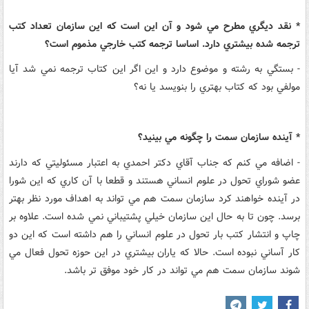
* نقد ديگري مطرح مي شود و آن اين است که اين سازمان تعداد کتب
ترجمه شده بيشتري دارد. اساسا ترجمه کتب خارجي مذموم است؟
- بستگي به رشته و موضوع دارد و اين اگر اين کتاب ترجمه نمي شد آيا
مولفي بود که کتاب بهتري را بنويسد يا نه؟
* آينده سازمان سمت را چگونه مي بينيد؟
- اضافه مي کنم که جناب آقاي دکتر احمدي به اعتبار مسئوليتي که دارند
عضو شوراي تحول در علوم انساني هستند و قطعا با آن کاري که اين شورا
در آينده خواهند کرد سازمان سمت هم مي تواند به اهداف مورد نظر بهتر
برسد. چون تا به حال اين سازمان خيلي پشتيباني نمي شده است. علاوه بر
چاپ و انتشار کتب بار تحول در علوم انساني را هم داشته است که اين دو
کار آساني نبوده است. حالا که ياران بيشتري در اين حوزه تحول فعال مي
شوند سازمان سمت هم مي تواند در کار خود موفق تر باشد.