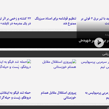
برخورد پراید با تیر برق ۲ فوتی بر
تنظیم قولنامه برای اسناد سبزرنگ
۲۲ کشته و زخمی بر اثر ت
شت
ممنوع شد
در یک مدرسه در تایلند+ 
ده
در بر پای پسر شهیدش
رزشی
ربی پرسپولیس به
پیروزی استقلال مقابل همنام
حمله تند فیگو به اینفانتین
م
خوزستانی
دروغگو، پَست‌ و حیله‌گر!
عکس