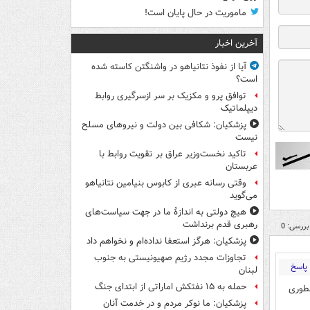
ماموریت در حال پایان است!
آخرین اخبار
آیا از نفوذ نتانیاهو در واشنگتن کاسته شده
است؟
توافق پرو و مکزیک بر سر ازسرگیری روابط
دیپلماتیک
پزشکیان: شکافی بین دولت و نیروهای مسلح
نیست
تاکید نخست‌وزیر عراق بر تقویت روابط با
عربستان
وقتی رسانه عبری از کابوس بنیامین نتانیاهو
می‌گوید
هیچ دولتی به اندازۀ ما در جهت سیاست‌های
رهبری قدم برنداشت
بررسی: 0
پزشکیان: هرگز استعفا نداده‌ام و نخواهم داد
تجاوزات مجدد رژیم صهیونیستی به جنوب
پاسخ
لبنان
حمله به ۱۵ نفتکش‌ اماراتی از ابتدای جنگ
نطوری
پزشکیان: ما نوکر مردم و در خدمت آنان