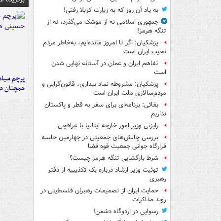
به یاد آن روز که به زیارت کربلا رفتی!
جمهوری اسلامی نه از موشک می‌گذرد، نه از
تنگه هرمز!
پزشکیان: اگر تا امروز مانده‌ایم، به‌خاطر مردم
نجیب ایران است
تفاهم ایران و عمان در آستانه نهایی شدن
است
پرچم سیاه
پزشکیان: مشروطه نماد بیداری، قانون‌گرایی و
همچنان در
مردم‌سالاری ملت ایران است
بقائی: برنامه‌ای برای سفر به قطر و پاکستان
نداریم
رایزنی وزیر امور خارجه ایتالیا با عراقچی
بررسی چالش‌های جمعیتی در چهارمین جلسه
قرارگاه جوانی جمعیت قوه قضا
شرط بازگشایی تنگه هرمز چیست؟
توئیت وزیر ارشاد درباره یک تکذیبیه از دفتر
رهبری
حمایت ایران از تصمیمات رهبران فلسطینی در
روند مذاکرات
رسوایی در اردوگاه دشمن!