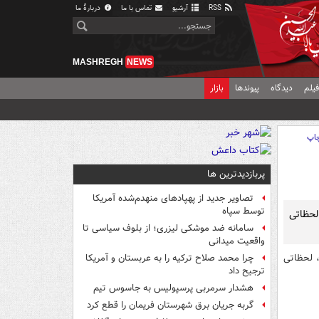
RSS
آرشیو
تماس با ما
دربارهٔ ما
MASHREGH
NEWS
یلم
دیدگاه
پیوندها
بازار
اپ
پربازدیدترین ها
تصاویر جدید از پهپادهای منهدم‌شده آمریکا
توسط سپاه
لحظاتی
سامانه ضد موشکی لیزری؛ از بلوف سیاسی تا
واقعیت میدانی
، لحظاتی
چرا محمد صلاح ترکیه را به عربستان و آمریکا
ترجیح داد
هشدار سرمربی پرسپولیس به جاسوس تیم
گربه جریان برق شهرستان فریمان را قطع کرد