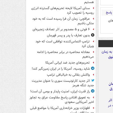
هستیم
سنای آمریکا لایحه تحریم‌های گسترده انرژی
پاسخ
روسیه را تصویب کرد
عراقچی: زمان آن فرا رسیده است که به خود
های
متکی باشیم
۶ فوتی و ۵ مصدوم بر اثر تصادف زنجیره‌ای
بدون تعارف با پدر و پسر قهرمان
ترامپ التماس‌کننده توافقی است که خود
ویران کرد
معادله محاصره در برابر محاصره را ادامه
می‌دهیم
تحریم‌های جدید ضد ایرانی آمریکا
شاید روسیه، آمریکا را در ایران زمین‌گیر کند!
واکنش بقائی به خیالبافی ترامپ
اثر جدید کارتونیست سوری با عنوان مدیریت
مان
جدید تنگه هرمز
وق
راز قدرت ایران، امنیت پایدار و بومی آن است!
به تعویق افتادن پاسخ مقاومت عراق به تجاوز
اخیر آمریکایی سعودی
اظهارات وزیر خزانه‌داری آمریکا با مواضع قبلی
وی متناقض است