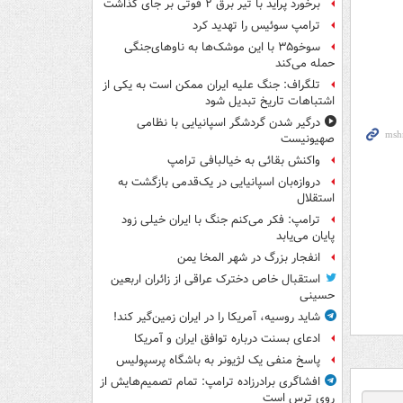
برخورد پراید با تیر برق ۲ فوتی بر جای گذاشت
ترامپ سوئیس را تهدید کرد
سوخو۳۵ با این موشک‌ها به ناوهای‌جنگی
حمله می‌کند
تلگراف: جنگ علیه ایران ممکن است به یکی از
اشتباهات تاریخ تبدیل شود
درگیر شدن گردشگر اسپانیایی با نظامی
صهیونیست
واکنش بقائی به خیالبافی ترامپ
دروازه‌بان اسپانیایی در یک‌قدمی بازگشت به
استقلال
ترامپ: فکر می‌کنم جنگ با ایران خیلی زود
پایان می‌یابد
انفجار بزرگ در شهر المخا یمن
استقبال خاص دخترک عراقی از زائران اربعین
حسینی
شاید روسیه، آمریکا را در ایران زمین‌گیر کند!
ادعای بسنت درباره توافق ایران و آمریکا
پاسخ منفی یک لژیونر به باشگاه پرسپولیس
افشاگری برادرزاده ترامپ: تمام تصمیم‌هایش از
روی ترس است