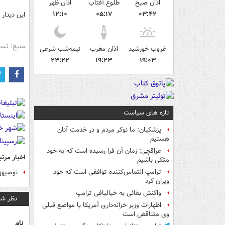
اذان صبح
طلوع آفتاب
اذان ظهر
۱۲:۱۰
۰۵:۱۷
۰۳:۴۲
این دیدار
منبع: تس
غروب خورشید
اذان مغرب
نیمه‌شب شرعی
۲۳:۲۲
۱۹:۲۳
۱۹:۰۳
تازه های سیاست
پزشکیان: ما نوکر مردم و در خدمت آنان
هستیم
عراقچی: زمان آن فرا رسیده است که به خود
اخبار مرتب
متکی باشیم
ترامپ التماس‌کننده توافقی است که خود
توصیه‎های آیت‎الله‎جوادی‎آملی به وزیر اطلاعات
ویران کرد
واکنش بقائی به خیالبافی ترامپ
نظر شم
اظهارات وزیر خزانه‌داری آمریکا با مواضع قبلی
وی متناقض است
نام