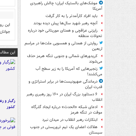
موشک‌های بالستیک ایران؛ چالش راهبردی
آمریکا
باید افراد کارآمدتر را به کار گرفت
آنچه رهبر شهید سال‌ها پیش دیده بودند
این رو
رایزنی عراقچی و همتای موریتانی خود درباره
جوانان
تحولات منطقه
روایتی از همدلی و همسویی ملت‌ها در مراسم
اربعین
این مطالب
کریدورهای شمالی و جنوبی تنگه هرمز حذف
می‌شوند
زنجیرهایی که آمریکا را به زیر سطح آب
می‌کشند!
درماندگی صهیونیست‌ها در برابر استراتژی و
قدرت ایران
۶ دستاورد بزرگ ایران در ۱۶۰ روز رهبری رهبر
انقلاب
رگبار و رع
کشور
ادعای شبکه «الحدث» درباره ایجاد گذرگاه
موقت در تنگه هرمز
ابتکارات رهبر انقلاب در میدان نبرد
هلاکت اعضای یک تیم تروریستی در جنوب
سیستان