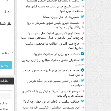
ترامپ و نتانیاهو جنایتکار جنگی هستند!
امنیت خلیج فارس باید به دست کشورهای
ایمیل
منطقه تأمین شود
ماموریت در حال پایان است!
نشست خبری رئیس‌جمهور همزمان با روز
نظر شما 
خبرنگار برگزار می‌شود
سخنگوی کمیسیون امنیت ملی مجلس:
چارچوب کلی تفاهم با عمان مشخص شده است
حاج علی اکبری: انقلاب ما محصول مکتب
عاشورا است
*
لطفا عدد م
دست بالای ایران در مذاکرات جاری!
استقبال خاص دخترک عراقی از زائران اربعین
حسینی
محمد مرندی: پیروزی با روحیه استوار مردمی
حاصل شده
نظرات
اجازه باز شدن مسیر دوم در تنگه هرمز را
نخواهیم داد
دردسر همزمان آمریکا و اوکراین با ته کشیدن
موشک های پاتریوت
حماقت ترامپ با ذخایر انرژی جهان چه کرد؟
دیدار 
این دیپلماسی نمایشی، شکست خورده است
صدا می