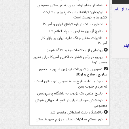
هشدار مقام ارشد یمن به عربستان سعودی
اردوغان: توافقنامه مکه پذیرای مشارکت
کشورهای دوست است
ادعای بسنت درباره توافق ایران و آمریکا
نتایج آزمون مدارس سمپاد اعلام شد
تاثیرات منفی جنگ علیه ایران بر بازار کار
آمریکا
یام
رونمایی از مختصات جدید تنگۀ هرمز
روبیو در رأس فشار حداکثری آمریکا برای تغییر
مسیر کوبا
تصویری از تمرینات ترابزون اسپور با حضور
ساویچ، صلاح و اونانا
نبرد ما علیه طرح سلطه‌جویی عربستان است،
نه مردم جنوب یمن
پاسخ منفی یک لژیونر به باشگاه پرسپولیس
درخشش جوانان ایران در المپیاد جهانی هوش
مصنوعی
پالایشگاه نفت اسلواکی منفجر شد
دور هفتم مذاکرات لبنان و رژیم صهیونیستی