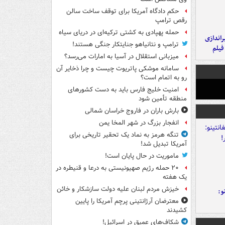
حکم دادگاه آمریکا برای توقف ساخت سالن
رقص ترامپ
حمله پهپادی به کشتی ترکیه‌ای در دریای سیاه
یراندازی
ترامپ و نتانیاهو جنایتکار جنگی هستند!
فیلم
میزبانی استقلال در آسیا به امارات می‌رسد؟
سامانه موشکی پاتریوت چیست و چرا ذخایر آن
رو به اتمام است؟
امنیت خلیج فارس باید به دست کشورهای
منطقه تأمین شود
بارش باران در فاروج خراسان شمالی
انفجار بزرگ در شهر المخا یمن
تنگه هرمز به نماد یک تحقیر تاریخی برای
آمریکا تبدیل شد!
ماموریت در حال پایان است!
۲۰ حمله رژیم صهیونیستی به درعا و قنیطره در
یک هفته
خیزش مردم لبنان علیه دولت سازشکار و خائن
و:
معترضان آرژانتینی پرچم آمریکا را پایین
کشیدند
شکاف‌های عمیق در اسرائیل!