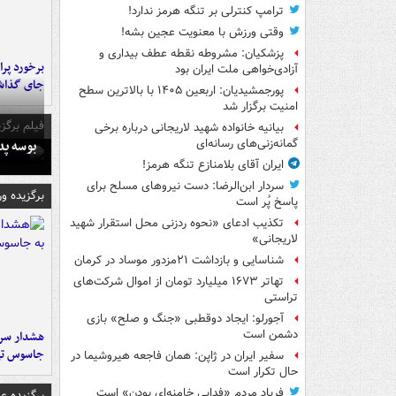
ترامپ کنترلی بر تنگه هرمز ندارد!
وقتی ورزش با معنویت عجین بشه!
پزشکیان: مشروطه نقطه عطف بیداری و
آزادی‌خواهی ملت ایران بود
جای گذا
پورجمشیدیان: اربعین ۱۴۰۵ با بالاترین سطح
امنیت برگزار شد
فیلم برگزی
بیانیه خانواده شهید لاریجانی درباره برخی
بوسه‌ پ
گمانه‌زنی‌های رسانه‌ای
ایران آقای بلامنازع تنگه هرمز!
سردار ابن‌الرضا: دست نیروهای مسلح برای
برگزیده و
پاسخ پُر است
تکذیب ادعای «نحوه ردزنی محل استقرار شهید
لاریجانی»
شناسایی و بازداشت ۲۱مزدور موساد در کرمان
تهاتر ۱۶۷۳ میلیارد تومان از اموال شرکت‌های
تراستی
آجورلو: ایجاد دوقطبی «جنگ و صلح‌» بازی
دشمن است
هشدار سرم
جاسوس تی
سفیر ایران در ژاپن: همان فاجعه هیروشیما در
حال تکرار است
فریاد مردم «فدایی خامنه‌ای بودن» است
برگزیده 