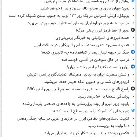
روایتی از همدلی و همسویی ملت‌ها در مراسم اربعین
یمن: جهان به‌زودی صدای ناله سعودی‌ها را خواهد شنید
یونیفل: ارتش اسرائیل در یک روز ۱۱۳ توپ به جنوب لبنان شلیک کرده است
ترامپ: همه چیز درباره ایران به طور استثنایی خوب پیش می‌رود
عبور از خط قرمز ایران یعنی مرگ!
حمله نیروهای اسرائیلی به خبرنگار پرس‌تی‌وی
«ضربه مغزی» شدن صدها نظامی آمریکایی در حملات ایران
جنگ در جبهه لبنان بعد از تفاهم‌نامه چه تغییری کرده؟
ترامپ در حال سوختن در آتشی خودساخته
ایران را تست نکنید! جاده‌ی خشم ایران!
واکنش سفارت ایران به بیانیه مغرضانه نمایندگان پارلمان اتریش
کریدورهای شمالی و جنوبی تنگه هرمز حذف می‌شوند
پاسخ قاطع ملیحه محمدی به نسخه تسلیم‌طلبی روی آنتن BBC
پرشدگی سدها به ۵۸درصد رسید
بازدید وزیر نیرو از روند برق‌رسانی به واحدهای صنعتی بازسازی‌شده
زنجیرهایی که آمریکا را به زیر سطح آب می‌کشند!
تثبیت دستاوردهای نظامی ایران در مرزهای غربی در سایه جنگ رمضان
دانا وایت به بن‌بست رسید
«کمانِ پرنده» چینی برای شکار کروزها به ایران می‌آید