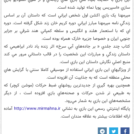
سازي «اسپريس پويا نما» توليد شده است.
ميرمهنا يک بازي اکشن اول‌ شخص ايراني است که داستان آن بر اساس
زندگي ‌نامه‌ ميرمهنا مبارز ايراني دوره‌ کريم ‌خان زند شکل گرفته است. دوره
اي که با استعمار هلند و انگليس و سلطه کمپاني هند شرقي بر جزاير
جنوبي ايران و خصوصا جزيره خارک همراه بوده است.
کتاب چند جلدي « بر جاده‌هاي آبي سرخ» اثر زنده ياد نادر ابراهيمي که
داستان زندگي و مبارزات اين شخصيت را در قالب داستاني مرور مي ‌کند
منبع اصلي نگارش داستان اين بازي است.
از ويژگيهاي اين بازي ايراني استفاده از موسيقي کاملا سنتي با گرايش هاي
محلي منطقه است که به جذابيت آن افزوده است.
همچنين بهره گيري از جديدترين روشهاي ضبط حرکات (موشن کپچر) که
به طبيعي تر شدن حرکات و صحنه‌هاي بازي افزوده است ، از ديگر
مشخصه‌هاي اين بازي به شمار مي‌رود.
پايگاه اينترنتي رسمي اين بازي به نشاني
http://www.mirmahna.ir
آماده
ارائه اطلاعات بيشتر به علاقه مندان است.