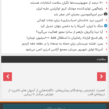
۷۰ درصد از صهیونیست‌ها نگران سلامت انتخابات هستند
یاوه‌گویی تولیدکننده موشک کروز اوکراینی علیه ایران
حرم امیرالمومنین محیای آخر صفر شد
آخرین نبرد «داستان اسباب‌بازی» برای نجات کودکی
جنگ با ایران، آمریکا را به دشمن جهان تبدیل کرد
آیا تینا پاکروان بازهم از ساترا مجوز فعالیت می‌گیرد؟
رقم فسخ قرارداد رضاییان با استقلال فقط ۱۰۰میلیون تومان!
یمن: نقشه عربستان برای حمله به صنعاء را در نطفه خفه کردیم
آمریکا اوایل شهریور میزبان مجمع آژانس انرژی اتمی می‌شود
سلامت
اهمیت تشخیص زودهنگام بیماری‌های
ناگفته‌هایی از آمپول های لاغری؛ از
دریچه‌ای قلب
عوارض مرگبار تا زیبایی
تا
نسخه دسکتاپ