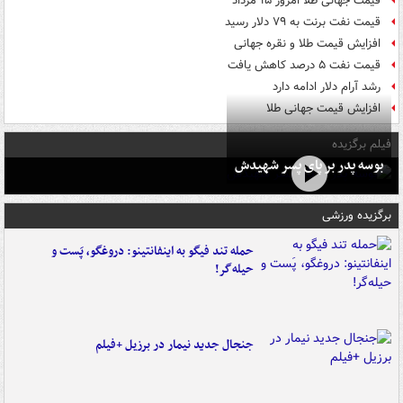
قیمت جهانی طلا امروز ۱۵ مرداد
قیمت نفت برنت به ۷۹ دلار رسید
افزایش قیمت طلا و نقره جهانی
قیمت نفت ۵ درصد کاهش یافت
رشد آرام دلار ادامه دارد
افزایش قیمت جهانی طلا
فیلم برگزیده
بوسه‌ پدر بر پای پسر شهیدش
برگزیده ورزشی
حمله تند فیگو به اینفانتینو: دروغگو، پَست‌ و
حیله‌گر!
جنجال جدید نیمار در برزیل +فیلم