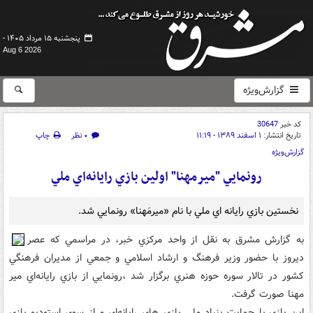
پنجشنبه ۱۵ مرداد ۱۴۰۵ -
Aug 6 2026
گزارش‌ویژه
کد خبر
30647
تاریخ انتشار:
۱ اسفند ۱۳۸۹ - ۱۱:۱۹
۰ نظر
چاپ
گزارش‌ویژه
رونمايي "ميرمهنا" اولين بازي رايانه‌اي ملي
نخستين بازي رايانه اي ملي با نام «ميرمَهنا» رونمايي شد.
به گزارش مشرق به نقل از واحد مرکزي خبر، در مراسمي که عصر
ديروز با حضور وزير فرهنگ و ارشاد اسلامي و جمعي از مديران فرهنگي
کشور در تالار سوره حوزه هنري برگزار شد ،رونمايي از بازي رايانه‌اي مير
مهنا صورت گرفت.
اين بازي با حمايت بنياد ملي بازي هاي رايانه‌اي و از سوي استوديو بازي