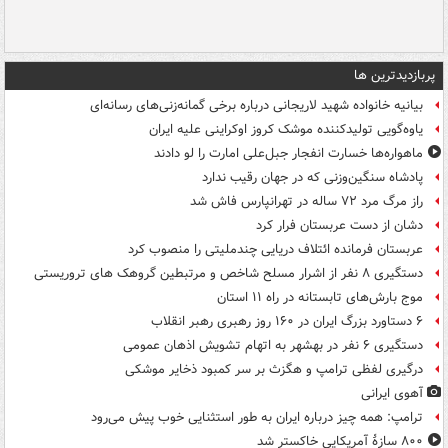
پربازدیدترین ها
بیانیه خانواده شهید لاریجانی درباره برخی گمانه‌زنی‌های رسانه‌ای
یاوه‌گویی تولیدکننده موشک کروز اوکراینی علیه ایران
ماهواره‌ها خسارت انفجار جبل‌علی امارت را لو دادند
پادشاه سنگین‌وزنی که در جهان رقیب ندارد
راز مرگ مرد ۷۲ ساله در تهرانپارس فاش شد
دشان از دست عربستان فرار کرد
عربستان فرمانده ائتلاف دریایی چندملیتی را منصوب کرد
دستگیری ۸ نفر از اشرار مسلح شاخص و مرتبطین گروهک های تروریستی
موج بارش‌های تابستانه در راه ۱۱ استان
۶ دستاورد بزرگ ایران در ۱۶۰ روز رهبری رهبر انقلاب
دستگیری ۶ نفر در بهشهر به اتهام تشویش اذهان عمومی
درگیری لفظی ترامپ و هگزث بر سر کمبود ذخایر موشکی
آهوی ایرانی
ترامپ: همه چیز درباره ایران به طور استثنایی خوب پیش می‌رود
۸۰۰ سازۀ آمریکایی خاکستر شد