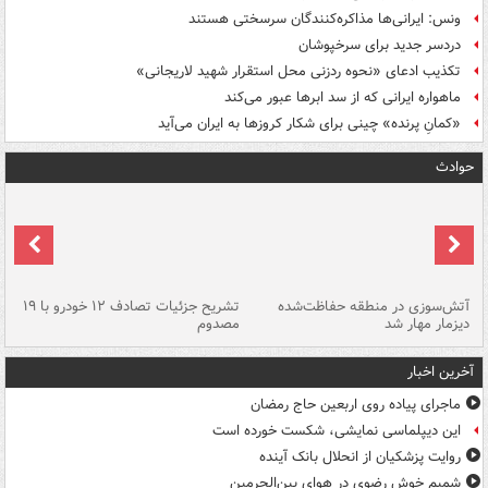
ونس: ایرانی‌ها مذاکره‌کنندگان سرسختی هستند
دردسر جدید برای سرخپوشان
تکذیب ادعای «نحوه ردزنی محل استقرار شهید لاریجانی»
ماهواره ایرانی که از سد ابرها عبور می‌کند
«کمانِ پرنده» چینی برای شکار کروزها به ایران می‌آید
حوادث
تصادف مرگبار در محور اهواز–شوش ۲
آتش‌سوزی در منطقه حفاظت‌شده
تشریح جزئیات تصادف ۱۲ خودرو با ۱۹
پا
دیزمار مهار شد
مصدوم
آخرین اخبار
ماجرای پیاده روی اربعین حاج رمضان
این دیپلماسی نمایشی، شکست خورده است
روایت پزشکیان از انحلال بانک آینده
شمیم خوش رضوی در هوای بین‌الحرمین