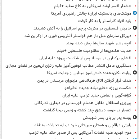
هشدار افسر ارشد آمریکایی به کاخ سفید +فیلم
موشک‌های بالستیک ایران؛ چالش راهبردی آمریکا
باید افراد کارآمدتر را به کار گرفت
حامیان فلسطین در مکزیک پرچم اسرائیل را به آتش کشیدند
دبیرکل سازمان ملل باز هم خواستار آتش‌بس فوری در اوکراین شد
آنچه رهبر شهید سال‌ها پیش دیده بودند
حمایت هلندی‌ها از مظلومیت فلسطین +فیلم
افشای برکناری در موساد پس از شکست پروژه علیه ایران
دستگیری عامل انتشار مطالب توهین‌آمیز علیه زائران اربعین در فضای مجازی
روایت تکان‌دهنده دانش‌آموز مینابی از جنایت آمریکا
هدف قرار گرفتن اتاق‌ فرماندهی مزدوران عربستان در یمن
شکست پروژه «خاورمیانه جدید» نتانیاهو
گزافه‌گویی و لفاظی جدید ترامپ علیه ایران
پیروزی استقلال مقابل همنام خوزستانی در دیداری تدارکاتی
انفجار در حومه دمشق چند کشته و زخمی برجا گذاشت
بوسه‌ پدر بر پای پسر شهیدش
رایزنی عراقچی و همتای موریتانی خود درباره تحولات منطقه
موج تهدید علیه قضات آمریکایی پس از صدور حکم علیه ترامپ