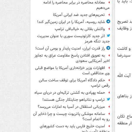
باید با
معادله محاصره در برابر محاصره را ادامه
می‌دهیم
تحریم‌های جدید ضد ایرانی آمریکا
ید تصریح
شاید روسیه، آمریکا را در ایران زمین‌گیر کند!
ز وظایف
واکنش بقائی به خیالبافی ترامپ
اثر جدید کارتونیست سوری با عنوان مدیریت
جدید تنگه هرمز
ی و کاشت
راز قدرت ایران، امنیت پایدار و بومی آن است!
، سیدرضا
به تعویق افتادن پاسخ مقاومت عراق به تجاوز
اخیر آمریکایی سعودی
اظهارات وزیر خزانه‌داری آمریکا با مواضع قبلی
وی متناقض است
یت الله
حکم دادگاه آمریکا برای توقف ساخت سالن
رقص ترامپ
حمله پهپادی به کشتی ترکیه‌ای در دریای سیاه
 بناهای
ترامپ و نتانیاهو جنایتکار جنگی هستند!
میزبانی استقلال در آسیا به امارات می‌رسد؟
سامانه موشکی پاتریوت چیست و چرا ذخایر آن
اع تکان
رو به اتمام است؟
ار منطقه
امنیت خلیج فارس باید به دست کشورهای
منطقه تأمین شود