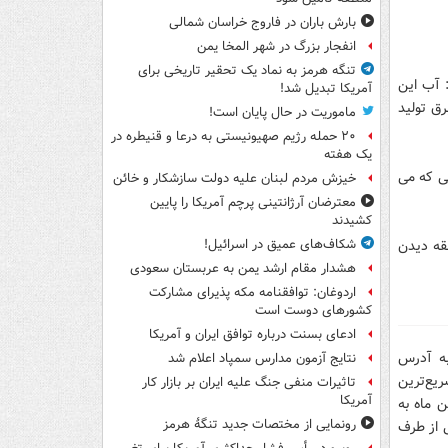
بارش باران در فاروج خراسان شمالی
انفجار بزرگ در شهر المخا یمن
تنگه هرمز به نماد یک تحقیر تاریخی برای
 آب این
آمریکا تبدیل شد!
رق تولید
ماموریت در حال پایان است!
۲۰ حمله رژیم صهیونیستی به درعا و قنیطره در
یک هفته
یی که می
خیزش مردم لبنان علیه دولت سازشکار و خائن
معترضان آرژانتینی پرچم آمریکا را پایین
کشیدند
قه دیدن
شکاف‌های عمیق در اسرائیل!
هشدار مقام ارشد یمن به عربستان سعودی
اردوغان: توافقنامه مکه پذیرای مشارکت
کشورهای دوست است
ادعای بسنت درباره توافق ایران و آمریکا
به آدرس
نتایج آزمون مدارس سمپاد اعلام شد
یع‌‌ترین
تاثیرات منفی جنگ علیه ایران بر بازار کار
آمریکا
ن ماه به
رونمایی از مختصات جدید تنگۀ هرمز
" پنج جایزه نقدی 2 میلیون ریالی از طرف