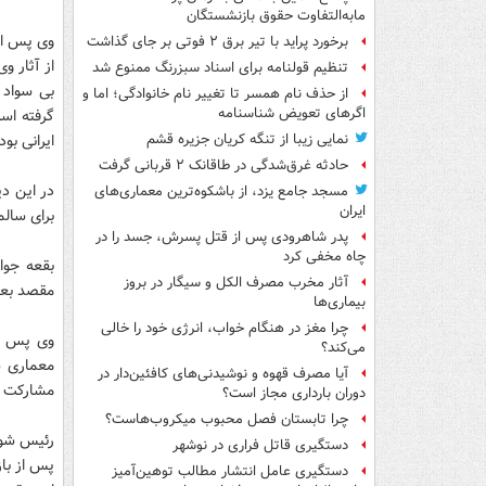
مابه‌التفاوت حقوق بازنشستگان
وی پس از
برخورد پراید با تیر برق ۲ فوتی بر جای گذاشت
تنظیم قولنامه برای اسناد سبزرنگ ممنوع شد
از حذف نام همسر تا تغییر نام خانوادگی؛ اما و
اگرهای تعویض شناسنامه
گرفته اس
ایرانی بو
نمایی زیبا از تنگه کریان جزیره قشم
حادثه غرق‌شدگی در طاقانک ۲ قربانی گرفت
در این دی
مسجد جامع یزد، از باشکوه‌ترین معماری‌های
ایران
برای سالم
پدر شاهرودی پس از قتل پسرش، جسد را در
چاه مخفی کرد
بقعه جوا
آثار مخرب مصرف الکل و سیگار در بروز
مقصد بعد
بیماری‌ها
چرا مغز در هنگام خواب، انرژی خود را خالی
وی پس از
می‌کند؟
معماری س
آیا مصرف قهوه و نوشیدنی‌های کافئین‌دار در
مشارکت دا
دوران بارداری مجاز است؟
چرا تابستان فصل محبوب میکروب‌هاست؟
رئیس شور
دستگیری قاتل فراری در نوشهر
پس از باز
دستگیری عامل انتشار مطالب توهین‌آمیز