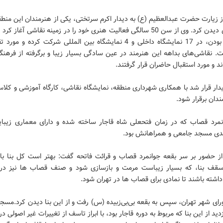
 زیارت حضرت عبدالعظیم (ع) به دیدار اکرم سرتختی، یکی از هنرمندان این منطق
از آثار وی دیدن کرد. وی از سن 50 سالگی فعالیت هنری خود را در زمینه نقاشی آغاز ک
بی سواد بودن، در 17 نمایشگاه داخلی و 4 نمایشگاه بین المللی شرکت کرده و م
ت. نقاشی‌های بداهه این هنرمند در عین سادگی بسیار زیبا و برگرفته از فرهنگ
دند و مورد استقبال حاضران قرار گرفتند.
دار قرار شد با همکاری شهرداری منطقه، نمایشگاه نقاشی، کارگاه آموزشی و کل
ندان برقرار شود.
نمرد قصاب که در زمان فتحعلی شاه قاجار ساخته شده و دارای معماری زیبا
ی مسجد جامعی و همراهانش بود.
 حضور بر سر بقعه جوانمرد قصاب و قرائت فاتحه گفت: بهتر است کل بنا با 
قف بنا، که بسیار زیباست مرمت و بازسازی شود و صنف قصاب ها نیز در 
شته باشند تا نمادی برای قصاب ها در تهران شود.
ای شهر تهران، سپس به بقعه بی‌بی‌زبیده (س) رفت و از این بنا دیدن کرد.مسج
دید از این بنا که مربوط به دوره قاجار بود، با ابراز تاسف از تغییرات غیر اصولی در