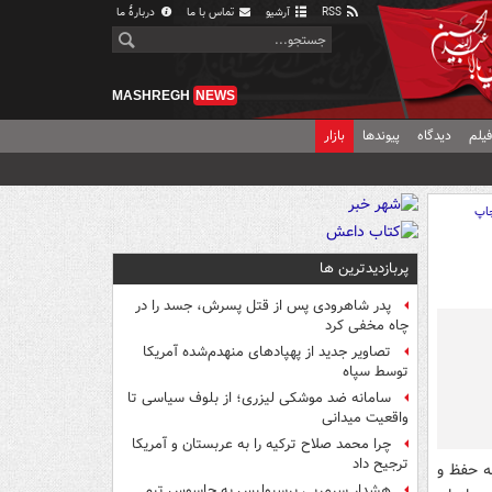
RSS
آرشیو
تماس با ما
دربارهٔ ما
MASHREGH
NEWS
یلم
دیدگاه
پیوندها
بازار
اپ
پربازدیدترین ها
پدر شاهرودی پس از قتل پسرش، جسد را در
چاه مخفی کرد
تصاویر جدید از پهپادهای منهدم‌شده آمریکا
توسط سپاه
سامانه ضد موشکی لیزری؛ از بلوف سیاسی تا
واقعیت میدانی
چرا محمد صلاح ترکیه را به عربستان و آمریکا
ترجیح داد
ه حفظ و
هشدار سرمربی پرسپولیس به جاسوس تیم