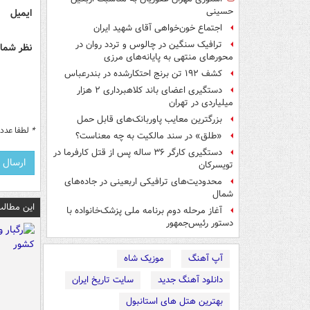
حسینی
ایمیل
اجتماع خون‌خواهی آقای شهید ایران
ترافیک سنگین در چالوس و تردد روان در
نظر شما 
محورهای منتهی به پایانه‌های مرزی
کشف ۱۹۲ تن برنج احتکارشده در بندرعباس
دستگیری اعضای باند کلاهبرداری ۲ هزار
میلیاردی در تهران
بزرگترین معایب پاوربانک‌های قابل حمل
*
لطفا عدد م
«طلق» در سند مالکیت به چه معناست؟
دستگیری کارگر ۳۶ ساله پس از قتل کارفرما در
تویسرکان
محدودیت‌های ترافیکی اربعینی در جاده‌های
شمال‌
این مطالب
آغاز مرحله دوم برنامه ملی پزشک‌خانواده با
دستور رئیس‌جمهور
آپ آهنگ
موزیک شاه
دانلود آهنگ جدید
سایت تاریخ ایران
بهترین هتل های استانبول