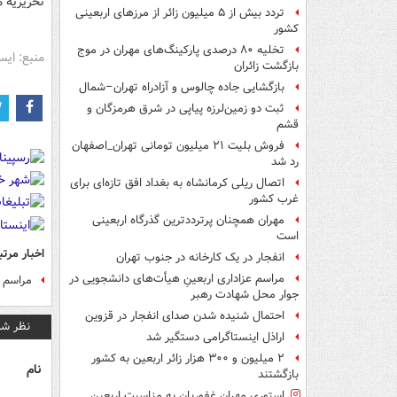
تحریریه 
تردد بیش از ۵ میلیون زائر از مرزهای اربعینی
کشور
تخلیه ۸۰ درصدی پارکینگ‌های مهران در موج
منبع: ایس
بازگشت زائران
بازگشایی جاده چالوس و آزادراه تهران–شمال
ثبت دو زمین‌لرزه پیاپی در شرق هرمزگان و
قشم
فروش بلیت ۲۱ میلیون تومانی تهران_اصفهان
رد شد
اتصال ریلی کرمانشاه به بغداد افق تازه‌ای برای
غرب کشور
مهران همچنان پرترددترین گذرگاه اربعینی
است
اخبار مرتب
انفجار در یک کارخانه در جنوب تهران
مراسم عزاداری اربعینِ هیأت‌های دانشجویی در
مراسم ب
جوار محل شهادت رهبر
احتمال شنیده شدن صدای انفجار در قزوین
نظر شم
اراذل اینستاگرامی دستگیر شد
۲ میلیون و ۳۰۰ هزار زائر اربعین به کشور
نام
بازگشتند
استوری مهران غفوریان به مناسبت اربعین