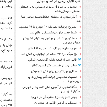
این بقعه
علیه زائران اربعین در فضای مجازی
رعایت وی
بازدید وزیر نیرو از روند برق‌رسانی به واحدهای
صنعتی بازسازی‌شده
آتش‌سوزی در منطقه حفاظت‌شده دیزمار مهار
وی سپس به
شد
کرد: حفظ
تشریح جزئیات تصادف ۱۲ خودرو با ۱۹ مصدوم
ماست و ای
شرط جدید برای بازنشستگی اعلام شد
دستگیری ۶ نفر در بهشهر به اتهام تشویش
یکی از نک
اذهان عمومی
نهال به ی
موج بارش‌های تابستانه در راه ۱۱ استان
میرفتاح، 
راز مرگ مرد ۷۲ ساله در تهرانپارس فاش شد
قابی زیبا از قلعه بابک آذربایجان شرقی
مسجد جام
نمایی زیبا از طبیعت بکر استان گیلان
فیروزآبا
سناریوی بلاگر زن برای قتل شوهرش
اهمیت تشخیص زودهنگام بیماری‌های
وی پس از
دریچه‌ای قلب
تاریخی ای
ناگفته‌هایی از آمپول های لاغری؛ از عوارض
مرگبار تا زیبایی
به گزارش
پایان تلخ یک نزاع خانوادگی در دورود
دهنده زند
دستگیری قاضی قلابی در مازندران
20 و فرماندار شهرستان ری، به اوضاع نابسامان آنها رسیدگی کنند.