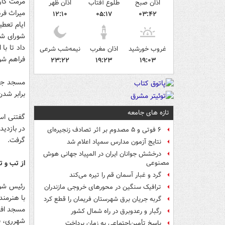
مرمت کارو
اذان صبح
طلوع آفتاب
اذان ظهر
میراث فر
۱۲:۱۰
۰۵:۱۷
۰۳:۴۲
ایام تعطی
شورای شه
داد تا با
غروب خورشید
اذان مغرب
نیمه‌شب شرعی
فراهم شو
۲۳:۲۲
۱۹:۲۳
۱۹:۰۳
مسجد جامع
برابر شدن بودجه منطقه 20 بو
تازه های جامعه
گفتنی است
در بازدی
۶ فوتی و ۵ مصدوم بر اثر تصادف زنجیره‌ای
گرفت.
نتایج آزمون مدارس سمپاد اعلام شد
درخشش جوانان ایران در المپیاد جهانی هوش
از تب و 
مصنوعی
گرد و غبار آسمان قم را تیره می‌کند
رئیس شور
ترافیک سنگین در محورهای خروجی مازندران
با هنرمند
گربه جریان برق شهرستان فریمان را قطع کرد
مسجد افضل
رگبار و رعدوبرق در راه شمال کشور
شهرری، ق
پاسخ تأمین‌اجتماعی به زمان پرداخت