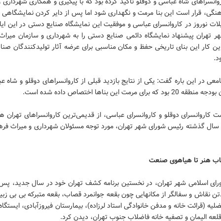
انسراهای شاه عباسی و دوقلو تاکید کرده بود که با پیگیری و همکاری شهرداری 
هنگی، قرار است این بنا مرمت و نگهداری شود اما پس از دایر کردن نمایشگاهی 
لات نوروز در کاروانسرای عباسی و موفقیت این نمایشگاه صنایع دستی در این ای
ر تهران پیشنهاد نمایشگاه دائمی صنایع دستی را به شهرداری و سازمان میراث
 این کار این بنای تاریخی حفظ و مکان مناسبی برای عرضه آثار تولیدکنندگان صن
د.
ی در این باره گفت: یکی از نتایج بازدید قبلی از کاروانسراهای دوقلو و شاه ع
د که برای مرمت این بناها اختصاص داده شده است.
 کاروانسرای دوقلو و کاروانسرای عباسی، از قدیمی‌ترین کاروانسراهای تهران 
د سال گذشته رئیس شورای شهر تهران، مورد توجه مسئولان شهرداری و میراث فرهن
تاب هنر تا هیاهوی صنعت
ای اسلامی شهر تهران، در نخستین برنامه کشف تهران خود در سال جدید، پس ا
تن نقاش و سفالگر از مکانهایی چون بقعه جوانمرد قصاب، بقعه متبرکه بی بی زب
یه (قرائت خانه و مدفن خانوادگی استاد لرزاده)، بیمارستان فیروزآبادی، ایستگاه
لعه الیمان و تصفیه خانه فاضلاب جنوب تهران، دیدن کرد.