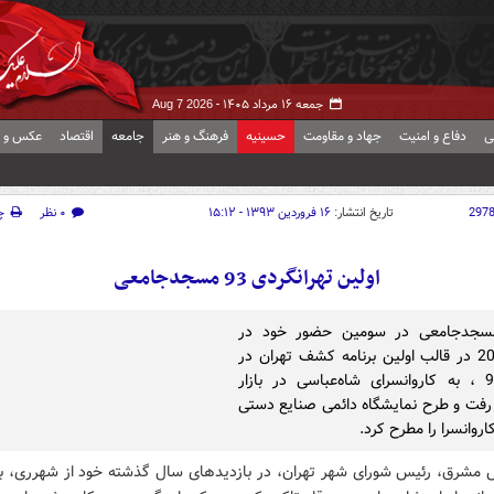
جمعه ۱۶ مرداد ۱۴۰۵ -
Aug 7 2026
ی
دفاع و امنیت
جهاد و مقاومت
حسینیه
فرهنگ و هنر
جامعه
اقتصاد
عکس و ف
297
تاریخ انتشار:
۱۶ فروردین ۱۳۹۳ - ۱۵:۱۲
۰ نظر
چ
اولین تهرانگردی 93 مسجدجامعی
سجدجامعی در سومین حضور خود در
منطقه 20 در قالب اولین برنامه کشف تهران در
سال 93 ، به کاروانسرای شاه‌عباسی در بازار
فت و طرح نمایشگاه دائمی صنایع دستی
اروانسرا را مطرح کرد.
 مشرق، رئیس شورای شهر تهران، در بازدیدهای سال گذشته خود از شهرری، ب