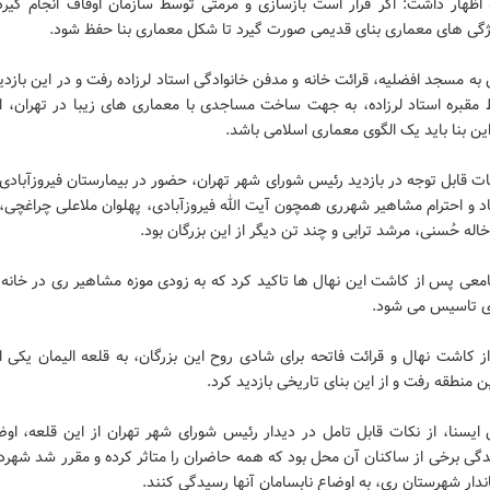
 اظهار داشت: اگر قرار است بازسازی و مرمتی توسط سازمان اوقاف انجام گیرد، 
ژگی های معماری بنای قدیمی صورت گیرد تا شکل معماری بنا حفظ شود.
 مسجد افضلیه، قرائت خانه و مدفن خانوادگی استاد لرزاده رفت و در این بازد
 مقبره استاد لرزاده، به جهت ساخت مساجدی با معماری های زیبا در تهران، ا
ن بنا باید یک الگوی معماری اسلامی باشد.
ات قابل توجه در بازدید رئیس شورای شهر تهران، حضور در بیمارستان فیروزآباد
اد و احترام مشاهیر شهرری همچون آیت الله فیروزآبادی، پهلوان ملاعلی چراغچی
خاله حُسنی، مرشد ترابی و چند تن دیگر از این بزرگان بود.
عی پس از کاشت این نهال ها تاکید کرد که به زودی موزه مشاهیر ری در خانه آ
دی تاسیس می شود.
 کاشت نهال و قرائت فاتحه برای شادی روح این بزرگان، به قلعه الیمان یکی از
ن منطقه رفت و از این بنای تاریخی بازدید کرد.
 ایسنا، از نکات قابل تامل در دیدار رئیس شورای شهر تهران از این قلعه، اوض
گی برخی از ساکنان آن محل بود که همه حاضران را متاثر کرده و مقرر شد شهرد