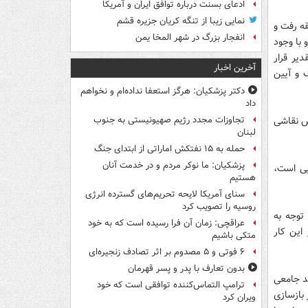
ادعای بسنت درباره توافق ایران و آمریکا
نمایی زیبا از تنگه کریان جزیره قشم
ه رفت و
انفجار بزرگ در شهر المخا یمن
رد و با وجود
ورد تقدیر قرار
آخرین اخبار
 و آیین
دکتر پزشکیان: هرگز استعفا نداده‌ام و نخواهم
داد
اس نقاشی
تجاوزات مجدد رژیم صهیونیستی به جنوب
لبنان
حمله به ۱۵ نفتکش‌ اماراتی از ابتدای جنگ
پزشکیان: ما نوکر مردم و در خدمت آنان
یی است،
هستیم
سنای آمریکا لایحه تحریم‌های گسترده انرژی
روسیه را تصویب کرد
توجه به
عراقچی: زمان آن فرا رسیده است که به خود
این کار
متکی باشیم
۶ فوتی و ۵ مصدوم بر اثر تصادف زنجیره‌ای
بدون تعارف با پدر و پسر قهرمان
د جامعی
ترامپ التماس‌کننده توافقی است که خود
 بازسازی
ویران کرد