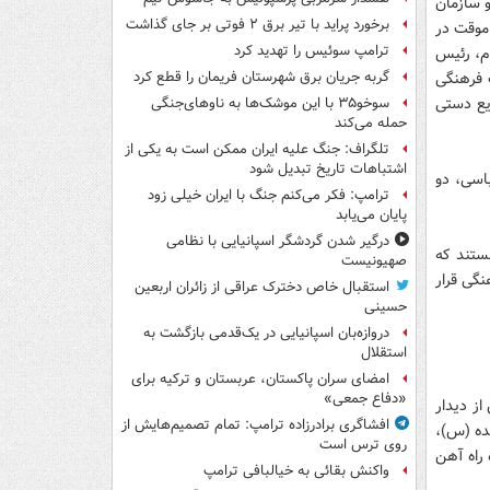
و سازمان
برخورد پراید با تیر برق ۲ فوتی بر جای گذاشت
موقت در
ترامپ سوئیس را تهدید کرد
ام، رئیس
 فرهنگی
گربه جریان برق شهرستان فریمان را قطع کرد
ایع دستی
سوخو۳۵ با این موشک‌ها به ناوهای‌جنگی
حمله می‌کند
تلگراف: جنگ علیه ایران ممکن است به یکی از
اشتباهات تاریخ تبدیل شود
باسی، دو
ترامپ: فکر می‌کنم جنگ با ایران خیلی زود
پایان می‌یابد
درگیر شدن گردشگر اسپانیایی با نظامی
هستند که
صهیونیست
گی قرار
استقبال خاص دخترک عراقی از زائران اربعین
حسینی
دروازه‌بان اسپانیایی در یک‌قدمی بازگشت به
استقلال
امضای سران پاکستان، عربستان و ترکیه برای
«دفاع جمعی»
ز دیدار
افشاگری برادرزاده ترامپ: تمام تصمیم‌هایش از
یده (س)،
روی ترس است
 راه آهن
واکنش بقائی به خیالبافی ترامپ