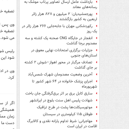
بازداشت عامل ارسال تصاویر پرتاب موشک به
رسانه‌های معاند
تصفیه خا
پورجمشیدیان: ۲ میلیون و ۸۲۸ هزار زائر
اربعین به کشور بازگشتند
وی پس از
رکوردشکنی مهران با جابه‌جایی ۲۶۶ هزار زائر در
تصفیه خان
یک روز
می شود.
انفجار در جایگاه CNG صحنه یک کشته و سه
مصدوم برجا گذاشت
جزئیات برگزاری امتحانات نهایی معوق در
رئیس شورا
استان‌های جنوبی
شود این ک
تصادف مرگبار در محور اهواز–شوش ۲ کشته
بر جای گذاشت
وی در اد
آخرین وضعیت مصدومان شهرک شمس‌آباد
کرد.
اجرای پزشک خانواده در ۶۴ شهر کشور تا
شهریورماه
سارق کابل برق بر اثر برق‌گرفتگی جان باخت
شهادت پلیس اهل سنت بلوچ در ایرانشهر
اگر از س
موتورسیکلت‌ها پشت درِ طرح ترافیک
همیشگی م
طوفان ۱۱۵ کیلومتری در سیستان
زمان ممکن
مهاجرانی: شرط تداوم یارانه نقدی و کالابرگ
اقامت در ایران است