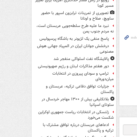
روبیو در رأس فشار حداکثری آمریکا برای تغییر
مسیر کوبا
تصویری از تمرینات ترابزون اسپور با حضور
ساویچ، صلاح و اونانا
نبرد ما علیه طرح سلطه‌جویی عربستان است،
نه مردم جنوب یمن
پاسخ منفی یک لژیونر به باشگاه پرسپولیس
درخشش جوانان ایران در المپیاد جهانی هوش
مصنوعی
پالایشگاه نفت اسلواکی منفجر شد
دور هفتم مذاکرات لبنان و رژیم صهیونیستی
ترامپ و سودای پیروزی در انتخابات
میان‌دوره‌ای
جزئیات توافق دفاعی ترکیه، عربستان و
پاکستان
بلاتکلیفی بیش از ۱۳۰۰ مهاجر خردسال در
سئوتای اسپانیا
زلنسکی در انتخابات ریاست جمهوری اوکراین
شکست می‌خورد
ادعاهای عربستان درباره توافق مشترک با
ترکیه و پاکستان