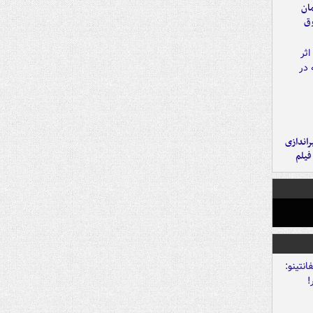
مان
وق
یراندازی
فیلم