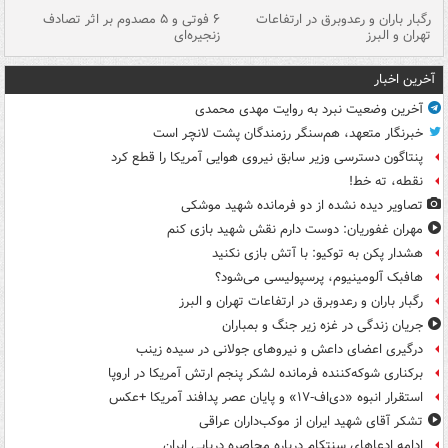
رگبار باران و رعدوبرق در ارتفاعات
۶ فوتی و ۵ مصدوم بر اثر تصادف
گر
تهران و البرز
زنجیره‌ای
قط
آخرین اخبار
آخرین وضعیت نبرد به روایت مهدی محمدی
خبرنگار متعهد، هم‌سنگر رزمندگان پشت لانچر است
پنتاگون دسترسی وزیر سابق نیروی هوایی آمریکا را قطع کرد
نقطه، ته خط!
تصاویر دیده‌ نشده از دو فرمانده شهید موشکی
مهران غفوریان: دوست دارم نقش شهید بازی کنم
هشدار پکن به توکیو: با آتش بازی نکنید
هافبک آلومینیوم، پرسپولیسی می‌شود؟
رگبار باران و رعدوبرق در ارتفاعات تهران و البرز
جریان زندگی در غزه زیر جنگ و بمباران
درگیری اعضای داعش و نیروهای جولانی در سیده زینب
برکناری شوکه‌کننده فرمانده لشکر پنجم ارتش آمریکا در اروپا
استقرار انبوه «دی‌اف‑۱۷» و پایان عصر پدافند آمریکا +عکس
تشکر آقای شهید ایران از موکب‌داران عراقی
ادامه ادعاهای سنتکام درباره محاصره دریایی ایران