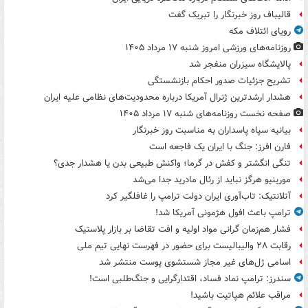
قالیباف روز خبرنگار را تبریک گفت
رویای ائتلاف مکه
روزنامه‌های ورزشی امروز ‌شنبه ۱۷ مرداد ۱۴۰۵
پالایشگاه سیزران منفجر شد
تشریح جزئیات صدور احکام بازنشستگی
هشدار ارشدترین ژنرال آمریکا درباره محدودیت‌های نظامی علیه ایران
صفحه نخست روزنامه‌های شنبه ۱۷ مرداد ۱۴۰۵
بیانیه سپاه پاسداران به مناسبت روز خبرنگار
فارن افرز: جنگ با ایران یک فاجعه است
تنگی انگشتر و کفش در گرما؛ واکنش طبیعی بدن یا هشدار جدی؟
مورینیو هرگز نباید از رئال مادرید جدا می‌شد
آتلانتیک: تاب‌آوری ایران دولت ترامپ را غافلگیر کرد
ترامپ باعث افول هژمونی آمریکا شد!
فشار هم‌زمان گرانی مواد اولیه و افت تقاضا بر بازار پلاستیک
رقابت ۲۸ والیبالیست برای حضور در فهرست نهایی تیم ملی
اسامی ژل‌های غیر مجاز شستشوی پوست منتشر شد
سندرز: ترامپ نماد فساد، اقتدارگرایی و جنگ‌طلبی است!
مراقب علائم هپاتیت باشید!