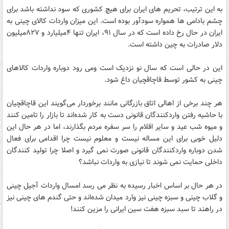
به این ترتیب، تحریم های ایران برای هیچ کشوری که سود نداشته باشد برای
چشم بادامی ها همواره سودآور بوده است. این میزان واردات کالای چینی به
ایران در حال رخ داده است که در سال ۹۱، ایران تنها ۴میلیارد و ۸۲۷میلیون
دلار صادرات به چین داشته است.
این در حالی است که سال نو نزدیک است ومی رود دوباره واردات کالاهای
چینی به کشور توسط قاچاقچیان داغ شود.
هر چند‌ برخی از اهالی اتاق بازرگانی مانند‌ برخورد‌ار می‌گویند‌ این قاچاقچیان
با حاشیه رفتن وارد‌‌کنند‌گان قانونی د‌ست به کار شد‌ه‌اند‌ تا بازار را تامین کنند‌
و میوه شب عید‌ و سایر اقلام را سر سفره مرد‌م بگذارند‌، اما در هر حال این
دلیل خوبی برای این مساله نیست و معلوم نیست چرا اقدامی برای فعال
شدن دوباره واردکنندگان قانونی صورت نمی گیرد و اصلا چرا تولید کنندگان
داخلی حمایت نمی شوند تا نیازی به واردات نباشد؟
در هر حال بر اساس اخبار رسیده به نظر می رسد امسال وارد‌ات آجیل چینی
و گلاب چینی و سبزه چینی نیز وارد‌ مید‌ان شد‌ه‌اند‌ و حتی گندم های چینی نیز
در راهند تا سبد سبزه هفت سین ایرانی را مزین کنند!