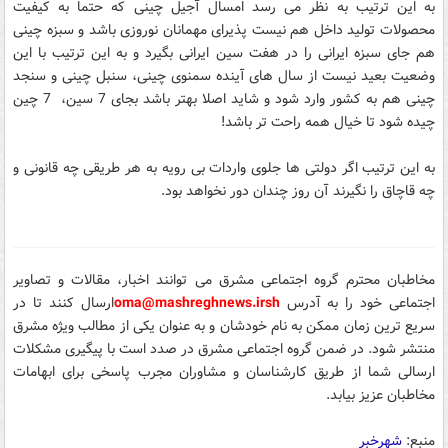
به این ترتیب به نظر می رسد امسال آجیل چینی که حتما به کیفیت
محصولات تولید داخل هم نیست پذیرای مهمانان نوروزی باشد و سبزه چینی
هم جای سبزه ایرانی را در هفت سین ایرانی بگیرد و به این ترتیب با این
وضعیت بعید نیست از سال های آینده سمنوی چینی، سنبل چینی و سنجد
چینی هم به کشور وارد شود و شاید اصلا بهتر باشد بجای 7 سین، 7 چین
چیده شود تا خیال همه راحت تر باشد!
به این ترتیب اگر دولتی ها جلوی واردات بی رویه به هر طریقی چه قانونی و
چه قاچاق را نگیرند آن روز چندان دور نخواهد بود.
مخاطبان محترم گروه اجتماعی مشرق می توانند اخبار، مقالات و تصاویر
اجتماعی خود را
به آدرس
sh
oma@mashreghnews.ir
ارسال کنند تا در
سریع ترین زمان ممکن به نام خودشان و به عنوان یکی از مطالب ویژه مشرق
منتشر شود.
در ضمن گروه اجتماعی مشرق در صدد است با پیگیری مشکلات
ارسالی شما از طریق کارشناسان و مشاوران مجرب پاسخی برای ابهامات
مخاطبان عزیز بیابد.
منبع:
شهرخبر