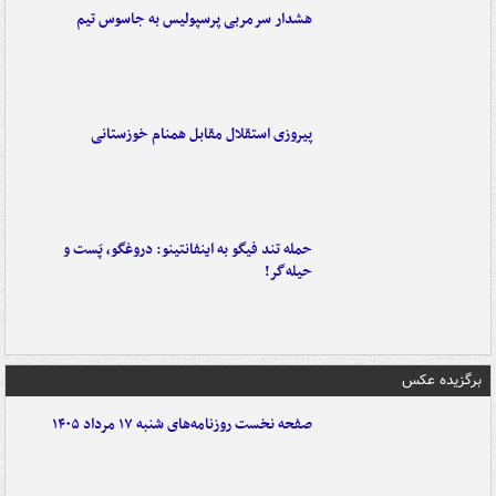
هشدار سرمربی پرسپولیس به جاسوس تیم
پیروزی استقلال مقابل همنام خوزستانی
حمله تند فیگو به اینفانتینو: دروغگو، پَست‌ و
حیله‌گر!
برگزیده عکس
صفحه نخست روزنامه‌های شنبه ۱۷ مرداد ۱۴۰۵