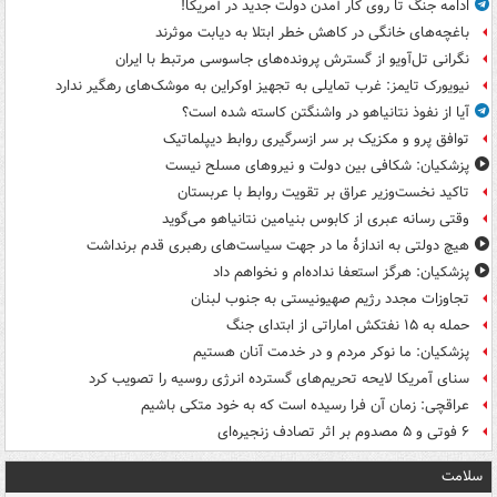
ادامه جنگ تا روی کار آمدن دولت جدید در آمریکا!
باغچه‌های خانگی در کاهش خطر ابتلا به دیابت موثرند
نگرانی تل‌آویو از گسترش پرونده‌های جاسوسی مرتبط با ایران
نیویورک تایمز: غرب تمایلی به تجهیز اوکراین به موشک‌های رهگیر ندارد
آیا از نفوذ نتانیاهو در واشنگتن کاسته شده است؟
توافق پرو و مکزیک بر سر ازسرگیری روابط دیپلماتیک
پزشکیان: شکافی بین دولت و نیروهای مسلح نیست
تاکید نخست‌وزیر عراق بر تقویت روابط با عربستان
وقتی رسانه عبری از کابوس بنیامین نتانیاهو می‌گوید
هیچ دولتی به اندازۀ ما در جهت سیاست‌های رهبری قدم برنداشت
پزشکیان: هرگز استعفا نداده‌ام و نخواهم داد
تجاوزات مجدد رژیم صهیونیستی به جنوب لبنان
حمله به ۱۵ نفتکش‌ اماراتی از ابتدای جنگ
پزشکیان: ما نوکر مردم و در خدمت آنان هستیم
سنای آمریکا لایحه تحریم‌های گسترده انرژی روسیه را تصویب کرد
عراقچی: زمان آن فرا رسیده است که به خود متکی باشیم
۶ فوتی و ۵ مصدوم بر اثر تصادف زنجیره‌ای
سلامت