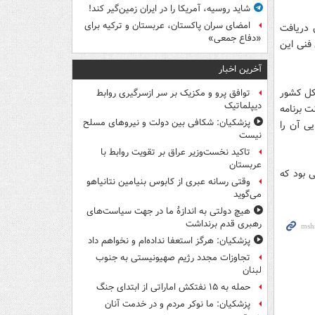
شاید روسیه، آمریکا را در ایران زمین‌گیر کند!
امضای سران پاکستان، عربستان و ترکیه برای
 دریافت
«دفاع جمعی»
 فنی این
آخرین اخبار
 پیش نویس آیین نامه بند «و» تبصره 21 ماده واحده قانون بودجه سال 93 کل کشور
توافق پرو و مکزیک بر سر ازسرگیری روابط
دیپلماتیک
 برنامه
پزشکیان: شکافی بین دولت و نیروهای مسلح
ی آن را
نیست
تاکید نخست‌وزیر عراق بر تقویت روابط با
عربستان
ی بود که
وقتی رسانه عبری از کابوس بنیامین نتانیاهو
می‌گوید
هیچ دولتی به اندازۀ ما در جهت سیاست‌های
رهبری قدم برنداشت
پزشکیان: هرگز استعفا نداده‌ام و نخواهم داد
تجاوزات مجدد رژیم صهیونیستی به جنوب
لبنان
حمله به ۱۵ نفتکش‌ اماراتی از ابتدای جنگ
پزشکیان: ما نوکر مردم و در خدمت آنان