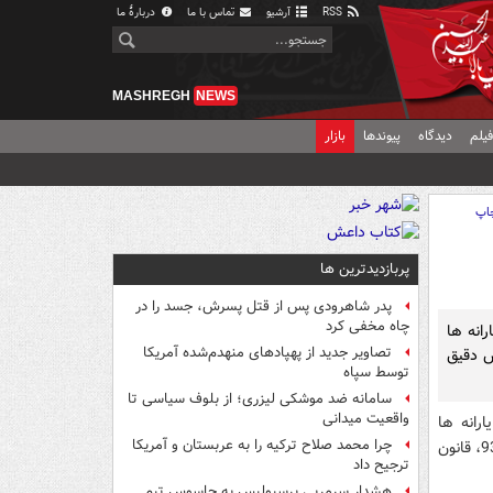
RSS
آرشیو
تماس با ما
دربارهٔ ما
MASHREGH
NEWS
یلم
دیدگاه
پیوندها
بازار
اپ
پربازدیدترین ها
پدر شاهرودی پس از قتل پسرش، جسد را در
چاه مخفی کرد
انه ها
تصاویر جدید از پهپادهای منهدم‌شده آمریکا
ص دقیق
توسط سپاه
سامانه ضد موشکی لیزری؛ از بلوف سیاسی تا
واقعیت میدانی
رانه ها
چرا محمد صلاح ترکیه را به عربستان و آمریکا
افزود: دولت در تلاش است مطابق با مصوبه مجلس شورای اسلامی در قانون بودجه سال 93، قانون
ترجیح داد
هشدار سرمربی پرسپولیس به جاسوس تیم