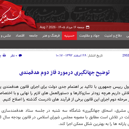
جمعه ۱۶ مرداد ۱۴۰۵ -
Aug 7 2026
ی
دفاع و امنیت
جهاد و مقاومت
حسینیه
فرهنگ و هنر
جامعه
اقتصاد
عکس و ف
295
تاریخ انتشار:
۲۸ اسفند ۱۳۹۲ - ۱۰:۱۷
۰ نظر
چ
توضیح جهانگیری درمورد فاز دوم هدفمندی
ول رییس جمهوری با تاکید بر اهتمام جدی دولت برای اجرای قانون هدفمندی یار
اش داریم هرچه زودتر سازوکارها و دستورالعمل های لازم را نهایی و با اختصا
 مرحله دوم اجرای این قانون برخی از فرآیند های نادرست گذشته را اصلاح کنیم.
 مشرق، اسحاق جهانگیری» شامگاه سه شنبه در جلسه ستاد هدفمندسازی یا
ارانه ها را به بهترین شکل ممکن اجرا کند.