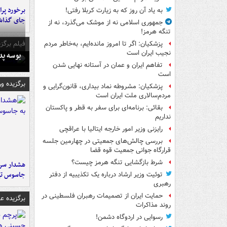
به یاد آن روز که به زیارت کربلا رفتی!
جای گذا
جمهوری اسلامی نه از موشک می‌گذرد، نه از
تنگه هرمز!
فیلم برگزی
پزشکیان: اگر تا امروز مانده‌ایم، به‌خاطر مردم
نجیب ایران است
بوسه‌ پ
تفاهم ایران و عمان در آستانه نهایی شدن
است
برگزیده و
پزشکیان: مشروطه نماد بیداری، قانون‌گرایی و
مردم‌سالاری ملت ایران است
بقائی: برنامه‌ای برای سفر به قطر و پاکستان
نداریم
رایزنی وزیر امور خارجه ایتالیا با عراقچی
بررسی چالش‌های جمعیتی در چهارمین جلسه
قرارگاه جوانی جمعیت قوه قضا
شرط بازگشایی تنگه هرمز چیست؟
هشدار سرم
جاسوس تی
توئیت وزیر ارشاد درباره یک تکذیبیه از دفتر
رهبری
حمایت ایران از تصمیمات رهبران فلسطینی در
برگزیده 
روند مذاکرات
رسوایی در اردوگاه دشمن!