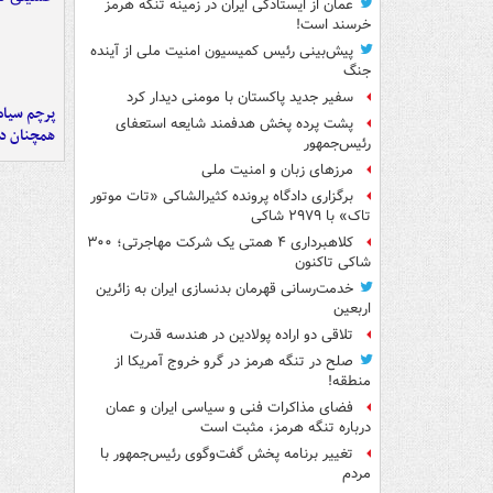
عمان از ایستادگی ایران در زمینه تنگه هرمز
خرسند است!
پیش‌بینی رئیس کمیسیون امنیت ملی از آینده
جنگ
سفیر جدید پاکستان با مومنی دیدار کرد
پرچم سیاه
پشت پرده پخش هدفمند شایعه استعفای
همچنان در
رئیس‌جمهور
مرزهای زبان و امنیت ملی
برگزاری دادگاه پرونده کثیرالشاکی «تات موتور
تاک» با ۲۹۷۹ شاکی
کلاهبرداری ۴ همتی یک شرکت مهاجرتی؛ ۳۰۰
شاکی تاکنون
خدمت‌رسانی قهرمان بدنسازی ایران به زائرین
اربعین
تلاقی دو اراده پولادین در هندسه قدرت
صلح در تنگه هرمز در گرو خروج آمریکا از
منطقه!
فضای مذاکرات فنی و سیاسی ایران و عمان
درباره تنگه هرمز، مثبت است
تغییر برنامه پخش گفت‌وگوی رئیس‌جمهور با
مردم