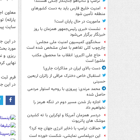
ترامپ و نتانیاهو جنایتکار جنگی هستند!
امنیت خلیج فارس باید به دست کشورهای
معاون اج
منطقه تأمین شود
یارانه) ت
ماموریت در حال پایان است!
سایت پیش 
نشست خبری رئیس‌جمهور همزمان با روز
خبرنگار برگزار می‌شود
سخنگوی کمیسیون امنیت ملی مجلس:
چارچوب کلی تفاهم با عمان مشخص شده است
مورد بحث
ریزی و ن
حاج علی اکبری: انقلاب ما محصول مکتب
عاشورا است
نهایی کرد
دست بالای ایران در مذاکرات جاری!
استقبال خاص دخترک عراقی از زائران اربعین
فرم ثبت ن
حسینی
در این جل
محمد مرندی: پیروزی با روحیه استوار مردمی
حاصل شده
اجازه باز شدن مسیر دوم در تنگه هرمز را
نخواهیم داد
دردسر همزمان آمریکا و اوکراین با ته کشیدن
موشک های پاتریوت
حماقت ترامپ با ذخایر انرژی جهان چه کرد؟
این دیپلماسی نمایشی، شکست خورده است