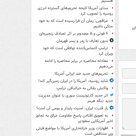
هستیم
سنای آمریکا لایحه تحریم‌های گسترده انرژی
روسیه را تصویب کرد
عراقچی: زمان آن فرا رسیده است که به خود
متکی باشیم
های
۶ فوتی و ۵ مصدوم بر اثر تصادف زنجیره‌ای
بدون تعارف با پدر و پسر قهرمان
ترامپ التماس‌کننده توافقی است که خود
ویران کرد
معادله محاصره در برابر محاصره را ادامه
می‌دهیم
تحریم‌های جدید ضد ایرانی آمریکا
شاید روسیه، آمریکا را در ایران زمین‌گیر کند!
واکنش بقائی به خیالبافی ترامپ
اثر جدید کارتونیست سوری با عنوان مدیریت
جدید تنگه هرمز
راز قدرت ایران، امنیت پایدار و بومی آن است!
به تعویق افتادن پاسخ مقاومت عراق به تجاوز
اخیر آمریکایی سعودی
اظهارات وزیر خزانه‌داری آمریکا با مواضع قبلی
وی متناقض است