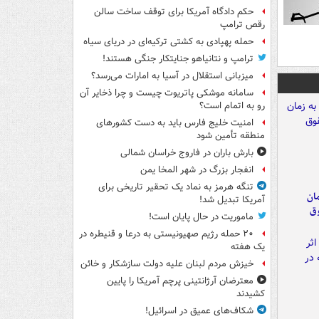
حکم دادگاه آمریکا برای توقف ساخت سالن
رقص ترامپ
حمله پهپادی به کشتی ترکیه‌ای در دریای سیاه
ترامپ و نتانیاهو جنایتکار جنگی هستند!
میزبانی استقلال در آسیا به امارات می‌رسد؟
سامانه موشکی پاتریوت چیست و چرا ذخایر آن
رو به اتمام است؟
امنیت خلیج فارس باید به دست کشورهای
منطقه تأمین شود
بارش باران در فاروج خراسان شمالی
انفجار بزرگ در شهر المخا یمن
تنگه هرمز به نماد یک تحقیر تاریخی برای
مان
آمریکا تبدیل شد!
وق
ماموریت در حال پایان است!
۲۰ حمله رژیم صهیونیستی به درعا و قنیطره در
یک هفته
خیزش مردم لبنان علیه دولت سازشکار و خائن
معترضان آرژانتینی پرچم آمریکا را پایین
کشیدند
شکاف‌های عمیق در اسرائیل!