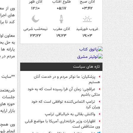
اذان صبح
طلوع آفتاب
اذان ظهر
وی از مع
۱۲:۱۰
۰۵:۱۷
۰۳:۴۲
های اجرا
کند تا ب
غروب خورشید
اذان مغرب
نیمه‌شب شرعی
معاون او
۲۳:۲۲
۱۹:۲۳
۱۹:۰۳
به حل بح
یارانه ها
مردم در 
تازه های سیاست
**سایت رف
پزشکیان: ما نوکر مردم و در خدمت آنان
هستیم
عراقچی: زمان آن فرا رسیده است که به خود
شریعتمدا
متکی باشیم
جلسات کا
ترامپ التماس‌کننده توافقی است که خود
حوزه های 
ویران کرد
بازار ارایه
واکنش بقائی به خیالبافی ترامپ
اظهارات وزیر خزانه‌داری آمریکا با مواضع قبلی
وی همچنی
وی متناقض است
انجام شود