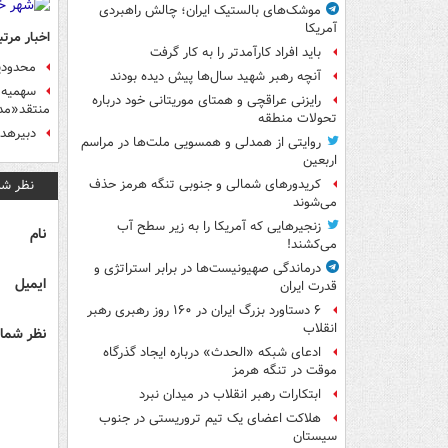
موشک‌های بالستیک ایران؛ چالش راهبردی
آمریکا
اخبار مرتب
باید افراد کارآمدتر را به کار گرفت
محدودیت
آنچه رهبر شهید سال‌ها پیش دیده بودند
رایزنی عراقچی و همتای موریتانی خود درباره
منتقد«مدا
تحولات منطقه
دبیرهدف
روایتی از همدلی و همسویی ملت‌ها در مراسم
اربعین
نظر شم
کریدورهای شمالی و جنوبی تنگه هرمز حذف
می‌شوند
زنجیرهایی که آمریکا را به زیر سطح آب
نام
می‌کشند!
درماندگی صهیونیست‌ها در برابر استراتژی و
ایمیل
قدرت ایران
۶ دستاورد بزرگ ایران در ۱۶۰ روز رهبری رهبر
انقلاب
نظر شما 
ادعای شبکه «الحدث» درباره ایجاد گذرگاه
موقت در تنگه هرمز
ابتکارات رهبر انقلاب در میدان نبرد
هلاکت اعضای یک تیم تروریستی در جنوب
سیستان