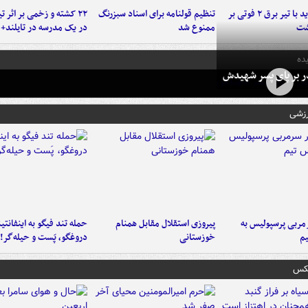
برخورد پراید با تیر برق ۲ فوتی بر
تنظیم قولنامه برای اسناد سبزرنگ
۲۲ کشته و زخمی بر اثر ت
شت
ممنوع شد
در یک مدرسه در تایلند+ 
ده
در بر پای پسر شهیدش
رزشی
ربی پرسپولیس به
پیروزی استقلال مقابل همنام
حمله تند فیگو به اینفانتین
م
خوزستانی
دروغگو، پَست‌ و حیله‌گر!
عکس