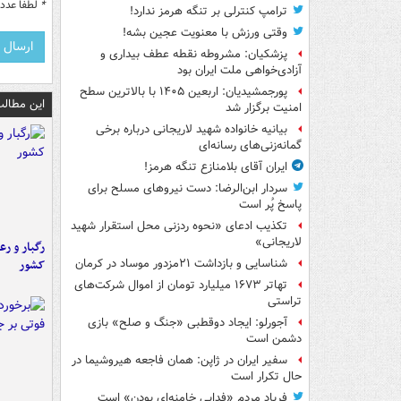
*
لطفا عدد م
ترامپ کنترلی بر تنگه هرمز ندارد!
وقتی ورزش با معنویت عجین بشه!
پزشکیان: مشروطه نقطه عطف بیداری و
آزادی‌خواهی ملت ایران بود
پورجمشیدیان: اربعین ۱۴۰۵ با بالاترین سطح
این مطالب
امنیت برگزار شد
بیانیه خانواده شهید لاریجانی درباره برخی
گمانه‌زنی‌های رسانه‌ای
ایران آقای بلامنازع تنگه هرمز!
سردار ابن‌الرضا: دست نیروهای مسلح برای
پاسخ پُر است
تکذیب ادعای «نحوه ردزنی محل استقرار شهید
لاریجانی»
رگبار و رع
کشور
شناسایی و بازداشت ۲۱مزدور موساد در کرمان
تهاتر ۱۶۷۳ میلیارد تومان از اموال شرکت‌های
تراستی
آجورلو: ایجاد دوقطبی «جنگ و صلح‌» بازی
دشمن است
سفیر ایران در ژاپن: همان فاجعه هیروشیما در
حال تکرار است
فریاد مردم «فدایی خامنه‌ای بودن» است