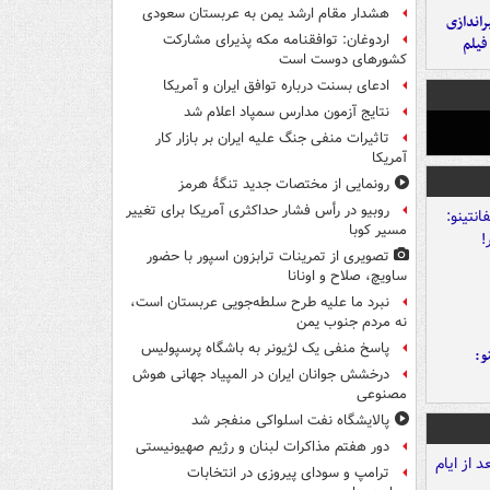
هشدار مقام ارشد یمن به عربستان سعودی
یراندازی
اردوغان: توافقنامه مکه پذیرای مشارکت
فیلم
کشورهای دوست است
ادعای بسنت درباره توافق ایران و آمریکا
نتایج آزمون مدارس سمپاد اعلام شد
تاثیرات منفی جنگ علیه ایران بر بازار کار
آمریکا
رونمایی از مختصات جدید تنگۀ هرمز
روبیو در رأس فشار حداکثری آمریکا برای تغییر
مسیر کوبا
تصویری از تمرینات ترابزون اسپور با حضور
ساویچ، صلاح و اونانا
نبرد ما علیه طرح سلطه‌جویی عربستان است،
نه مردم جنوب یمن
پاسخ منفی یک لژیونر به باشگاه پرسپولیس
و:
درخشش جوانان ایران در المپیاد جهانی هوش
مصنوعی
پالایشگاه نفت اسلواکی منفجر شد
دور هفتم مذاکرات لبنان و رژیم صهیونیستی
ترامپ و سودای پیروزی در انتخابات