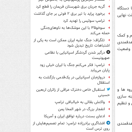
گربه جریان برق شهرستان فریمان را قطع کرد
 دستگاه
برخورد پراید با تیر برق ۲ فوتی بر جای گذاشت
ت نهایی
ترامپ سوئیس را تهدید کرد
سوخو۳۵ با این موشک‌ها به ناوهای‌جنگی
حمله می‌کند
م و کمک
تلگراف: جنگ علیه ایران ممکن است به یکی از
هدفمندی
اشتباهات تاریخ تبدیل شود
ود وضعیت
درگیر شدن گردشگر اسپانیایی با نظامی
صهیونیست
ترامپ: فکر می‌کنم جنگ با ایران خیلی زود
پایان می‌یابد
دروازه‌بان اسپانیایی در یک‌قدمی بازگشت به
استقلال
وه ها و
استقبال خاص دخترک عراقی از زائران اربعین
حسینی
نه سازی
واکنش بقائی به خیالبافی ترامپ
 و تنظیم
انفجار بزرگ در شهر المخا یمن
ادعای بسنت درباره توافق ایران و آمریکا
هدفمندی
افشاگری برادرزاده ترامپ: تمام تصمیم‌هایش از
روی ترس است