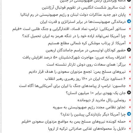
ادامه ویرانگری ارتش صهیونیستی در جنین
ثبت سالروز شکست انگلیس در تقویم فوتبال آرژانتین
پایان دور جدید مذاکرات دولت لبنان و رژیم صهیونیستی در رم ایتالیا
درماندگی صهیونیست‌ها در برابر استراتژی و قدرت ایران
سناتور آمریکایی: ترامپ نماد فساد، اقتدارگرایی و جنگ طلبی است +فیلم
چرا آمریکا نمی‌تواند اراده خود را در تنگه هرمز به ایران تحمیل کند؟
آمریکا: از پرتاب موشکی کره شمالی مطلع هستیم
حضور کودکان اوتیسمی در مراسم جاماندگان اربعین
اعتراف رسانه عبری: مهاجرت شهرک‌نشینان ۵۰ درصد افزایش یافت
برزگر: همای سعادت روی دوش تارتار نشسته است
نیروهای مسلح یمن: تجمع مزدوران سعودی را هدف قرار دادیم
۶ دستاورد بزرگ ایران در ۱۶۰ روز رهبری رهبر انقلاب
جانسون: ترامپ از پیامدهای جنگ با ایران برای آمریکایی‌ها آگاه است
جان یک یهودی برابر ۱۰ میلیون انسان؟
رونمایی رئال مادرید از دیومانده
تجاوز نظامی مجدد رژیم صهیونیستی به سوریه
چرا آمریکا دیگر بازدارندگی پیشین را ندارد؟
حمله کوبنده نیروهای مسلح یمن به مواضع مزدوران سعودی +فیلم
دلایل ردّ محموله‌های غذایی صادراتی ترکیه از اروپا