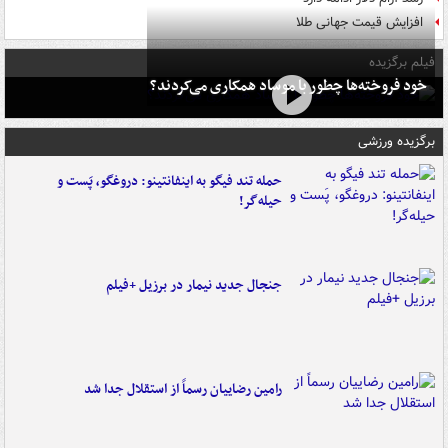
افزایش قیمت جهانی طلا
فیلم برگزیده
خود فروخته‌ها چطور با موساد همکاری می‌کردند؟
برگزیده ورزشی
حمله تند فیگو به اینفانتینو: دروغگو، پَست‌ و
حیله‌گر!
جنجال جدید نیمار در برزیل +فیلم
رامین رضاییان رسماً از استقلال جدا شد