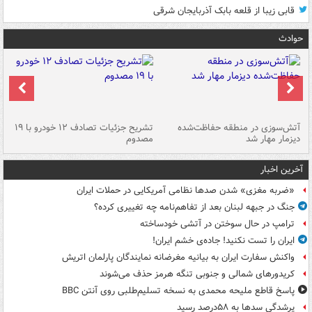
قابی زیبا از قلعه بابک آذربایجان شرقی
حوادث
تصادف مرگبار در محور اهواز–شوش ۲
آتش‌سوزی در منطقه حفاظت‌شده
تشریح جزئیات تصادف ۱۲ خودرو با ۱۹
پا
دیزمار مهار شد
مصدوم
آخرین اخبار
«ضربه مغزی» شدن صدها نظامی آمریکایی در حملات ایران
جنگ در جبهه لبنان بعد از تفاهم‌نامه چه تغییری کرده؟
ترامپ در حال سوختن در آتشی خودساخته
ایران را تست نکنید! جاده‌ی خشم ایران!
واکنش سفارت ایران به بیانیه مغرضانه نمایندگان پارلمان اتریش
کریدورهای شمالی و جنوبی تنگه هرمز حذف می‌شوند
پاسخ قاطع ملیحه محمدی به نسخه تسلیم‌طلبی روی آنتن BBC
پرشدگی سدها به ۵۸درصد رسید