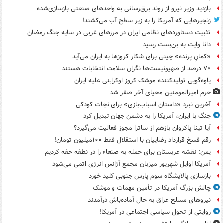
بازدید وزیر نیرو از روند برق‌رسانی به واحدهای صنعتی بازسازی‌شده
زنجیرهایی که آمریکا را به زیر سطح آب می‌کشند!
تثبیت دستاوردهای نظامی ایران در مرزهای غربی در سایه جنگ رمضان
دانا وایت به بن‌بست رسید
«کمانِ پرنده» چینی برای شکار کروزها به ایران می‌آید
۷۰ درصد از صهیونیست‌ها نگران سلامت انتخابات هستند
یاوه‌گویی تولیدکننده موشک کروز اوکراینی علیه ایران
حرم امیرالمومنین محیای آخر صفر شد
آخرین نبرد «داستان اسباب‌بازی» برای نجات کودکی
جنگ با ایران، آمریکا را به دشمن جهان تبدیل کرد
آیا تینا پاکروان بازهم از ساترا مجوز فعالیت می‌گیرد؟
رقم فسخ قرارداد رضاییان با استقلال فقط ۱۰۰میلیون تومان!
یمن: نقشه عربستان برای حمله به صنعاء را در نطفه خفه کردیم
آمریکا اوایل شهریور میزبان مجمع آژانس انرژی اتمی می‌شود
بازسازی پالایشگاه سوم پارس جنوبی کلید خورد
چالش بزرگ آمریکا در تأمین مهمات و موشک
نیروهای مسلح عراق به حال آماده‌باش درآمدند
روایتی از تحول سیاسی اجتماعی در آمریکا!