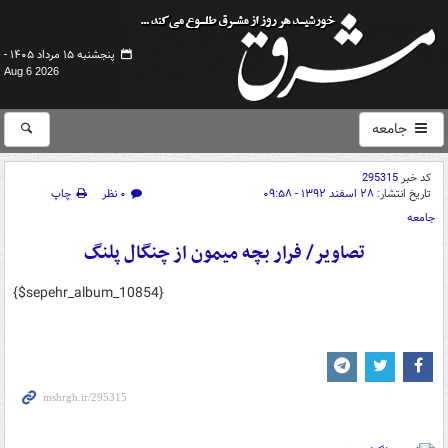
پنجشنبه ۱۵ مرداد ۱۴۰۵ -
Aug 6 2026
جامعه
کد خبر
295315
تاریخ انتشار:
۲۸ اسفند ۱۳۹۲ - ۰۹:۵۸
۰ نظر
چاپ
جامعه
تصاویر/ فرار بچه میمون از چنگال پلنگ
{$sepehr_album_10854}