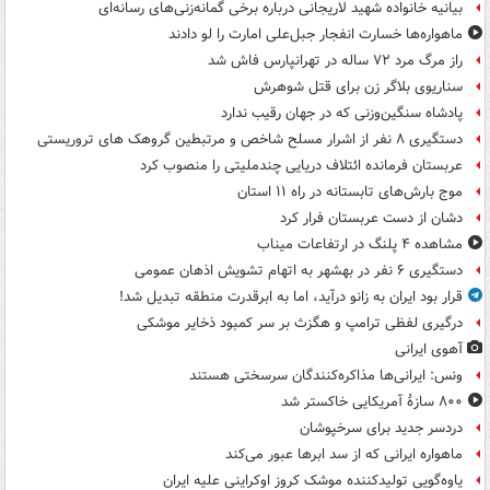
بیانیه خانواده شهید لاریجانی درباره برخی گمانه‌زنی‌های رسانه‌ای
ماهواره‌ها خسارت انفجار جبل‌علی امارت را لو دادند
راز مرگ مرد ۷۲ ساله در تهرانپارس فاش شد
سناریوی بلاگر زن برای قتل شوهرش
پادشاه سنگین‌وزنی که در جهان رقیب ندارد
دستگیری ۸ نفر از اشرار مسلح شاخص و مرتبطین گروهک های تروریستی
عربستان فرمانده ائتلاف دریایی چندملیتی را منصوب کرد
موج بارش‌های تابستانه در راه ۱۱ استان
دشان از دست عربستان فرار کرد
مشاهده ۴ پلنگ در ارتفاعات میناب
دستگیری ۶ نفر در بهشهر به اتهام تشویش اذهان عمومی
قرار بود ایران به زانو درآید، اما به ابرقدرت منطقه تبدیل شد!
درگیری لفظی ترامپ و هگزث بر سر کمبود ذخایر موشکی
آهوی ایرانی
ونس: ایرانی‌ها مذاکره‌کنندگان سرسختی هستند
۸۰۰ سازۀ آمریکایی خاکستر شد
دردسر جدید برای سرخپوشان
ماهواره ایرانی که از سد ابرها عبور می‌کند
یاوه‌گویی تولیدکننده موشک کروز اوکراینی علیه ایران