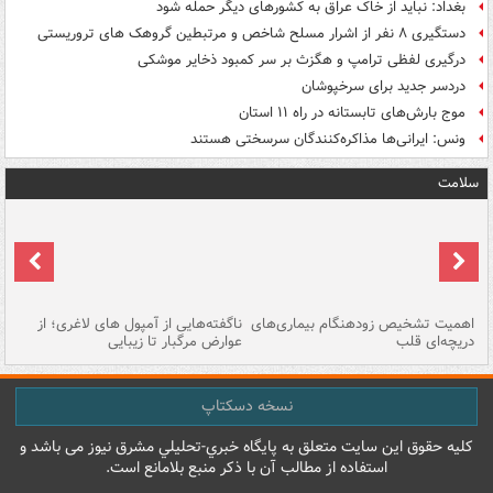
بغداد: نباید از خاک عراق به کشورهای دیگر حمله شود
دستگیری ۸ نفر از اشرار مسلح شاخص و مرتبطین گروهک های تروریستی
درگیری لفظی ترامپ و هگزث بر سر کمبود ذخایر موشکی
دردسر جدید برای سرخپوشان
موج بارش‌های تابستانه در راه ۱۱ استان
ونس: ایرانی‌ها مذاکره‌کنندگان سرسختی هستند
سلامت
اهمیت تشخیص زودهنگام بیماری‌های
ناگفته‌هایی از آمپول های لاغری؛ از
دریچه‌ای قلب
عوارض مرگبار تا زیبایی
تا
نسخه دسکتاپ
کليه حقوق اين سايت متعلق به پایگاه خبري-تحليلي مشرق نيوز می باشد و
استفاده از مطالب آن با ذکر منبع بلامانع است.