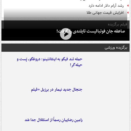
رشد آرام دلار ادامه دارد
افزایش قیمت جهانی طلا
فیلم برگزیده
صاعقه جان فوتبالیست تایلندی را گرفت!
برگزیده ورزشی
حمله تند فیگو به اینفانتینو: دروغگو، پَست‌ و
حیله‌گر!
جنجال جدید نیمار در برزیل +فیلم
رامین رضاییان رسماً از استقلال جدا شد