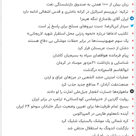
زیان بیش از ۱۰۰ همتی به صندوق‌ بازنشستگی نفت
ترکیه: تروریسم اسرائیل در کرانه باختری و قدس اشغالی ادامه دارد
ایران آقای بلامنازع تنگه هرمز!
سردار ابن‌الرضا: دست نیروهای مسلح برای پاسخ پُر است
تکذیب ادعاها درباره «نحوه ردزنی محل استقرار شهید لاریجانی»
یک‌ سوم صهیونیست‌ها در برابر حملات موشکی بی دفاع هستند
دشان از دست عربستان فرار کرد
پیام فرمانده هوافضای سپاه به بسیجیان کاشان
شناسایی و بازداشت ۲۱مزدور موساد در کرمان
ابوالقاسم قاسم‌زاده درگذشت
عملیات امنیتی حشد الشعبی در مرزهای عراق و اردن
صنعت‌نفت آبادان ۲ مدافع جدید جذب کرد
ماهواره‌ها خسارت انفجار جبل‌علی امارت را لو دادند
روایت گاردین از «دیپلماسی کودکستانی» ترامپ در برابر ایران
بسیج تمام ظرفیت‌ها برای تعیین وضعیت دیگر خلبانان سوخو ۲۴ ایران
آینده نامعلوم طارمی در المپیاکوس
کره شمالی یک موشک بالستیک شلیک کرد
بازگشت اندونگ به استقلال منتفی شد
پاییز پرباران در راه ایران