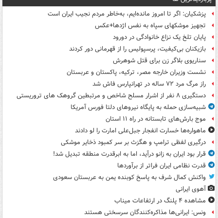
پزشکیان: اگر تا امروز مانده‌ایم، به‌خاطر مردم نجیب ایران است
تجهیز موشکهای سپاه به نفس اژدها+عکس
پایان تلخ یک نزاع خانوادگی در دورود
بازیکنان بی‌کیفیت، پرسپولیس را از قهرمانی دور کردند
سناریوی بلاگر زن برای قتل شوهرش
نشست وزیران خارجه مصر، ترکیه، پاکستان و عربستان
راز مرگ مرد ۷۲ ساله در تهرانپارس فاش شد
دستگیری ۸ نفر از اشرار مسلح شاخص و مرتبطین گروهک های تروریستی
شبیه‌سازی حمله به پایگاه نیروهای دلتا فورس آمریکا
موج بارش‌های تابستانه در راه ۱۱ استان
ماهواره‌ها خسارت انفجار جبل‌علی امارت را لو دادند
درگیری لفظی ترامپ و هگزث بر سر کمبود ذخایر موشکی
قرار بود ایران به زانو درآید، اما به ابرقدرت منطقه تبدیل شد!
قدرت نظامی ایران فراتر از برآوردها
واکنش کمال شرف به پاسخ کوبنده یمن به عربستان سعودی
آهوی ایرانی
مشاهده ۴ پلنگ در ارتفاعات میناب
ونس: ایرانی‌ها مذاکره‌کنندگان سرسختی هستند