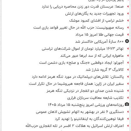
صنعا: عربستان قدرت دور زدن محاصره دریایی را ندارد
ورود تجهیزات جدید به یگان‌های ارتش
خشم ترامپ از افشای کمبود موشک
رسانه صهیونیست: حزب الله در حال تغییر قواعد بازی است
قیمت جهانی طلا امروز ۱۵ مرداد
۸۰۰ سازۀ آمریکایی خاکستر شد
تهاتر ۱۶۷۳ میلیارد تومان از اموال شرکت‌های تراستی
ماهواره ایرانی که از سد ابرها عبور می‌کند
آجورلو: ایجاد دوقطبی «جنگ و صلح‌» بازی دشمن است
کالابرگ ۳ گروه شارژ شد
پاکستان: تلاش‌های دیپلماتیک در مورد تنگه هرمز ادامه دارد
سفیر ایران در ژاپن: همان فاجعه هیروشیما در حال تکرار است
شنیده شدن صدای دو انفجار در نزدیکی تنگه هرمز
تکذیب شایعه معافیت سربازان فراری
روزنامه‌های ورزشی امروز پنج‌شنبه ۱۵ مرداد ۱۴۰۵
دستگیری ۶ نفر در بهشهر به اتهام تشویش اذهان عمومی
فیفا توهین‌کنندگان به اینفانتینو را تهدید کرد
اعتراف ارتش اسرائیل به هلاکت ۲ افسر در تله انفجاری حزب‌الله