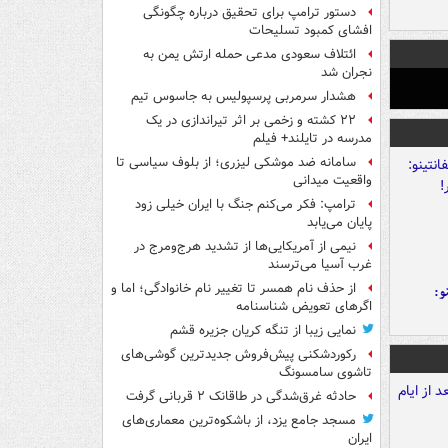
دستور ترامپ برای تحقیق درباره چگونگی
افشای کمبود تسلیحات
ائتلاف سعودی مدعی حمله ارتش یمن به
نجران شد
هشدار سرمربی پرسپولیس به جاسوس تیم
۲۲ کشته و زخمی بر اثر تیراندازی در یک
مدرسه در تایلند+ فیلم
سامانه ضد موشکی لیزری؛ از بلوف سیاسی تا
واقعیت میدانی
ترامپ: فکر می‌کنم جنگ با ایران خیلی زود
پایان می‌یابد
نیمی از آمریکایی‌ها از تشدید هرج‌ومرج در
غرب آسیا می‌ترسند
از حذف نام همسر تا تغییر نام خانوادگی؛ اما و
و:
اگرهای تعویض شناسنامه
نمایی زیبا از تنگه کریان جزیره قشم
رکوردشکنی پیش‌فروش جدیدترین گوشی‌های
تاشوی سامسونگ
حادثه غرق‌شدگی در طاقانک ۲ قربانی گرفت
مسجد جامع یزد، از باشکوه‌ترین معماری‌های
ایران