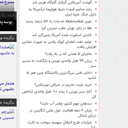
ممنوع شد
گوشت آمریکایی گرفتار گلوگاه هرمز شد
رشد مداوم قیمت بلیط هواپیما درآمریکا به
دلیل جنگ علیه ایران
فیلم برگزی
بوسه‌ پ
تورم نقطه‌به‌نقطه خدمات به ۵۸ درصد رسید
طلا در بازار تهران عقب نشینی کرد
کشتی اسکورت شده آمریکا زمین‌گیر شد
برگزیده و
تولید نفت اعضای اوپک پلاس به صورت نمادین
افزایش یافت
ماجرای ۵ همتی که بر باد رفت!
پَرش ۹۹ هزار واحدی بورس و بازگشت به مسیر
سبز
ذخایر نفتی بزرگ‌ترین پالایشگاه چین هم ته
کشید
هشدار سرم
خرید بلیت تحریم در صرافی نوبیتکس!
جاسوس تی
آغاز سبز بورس با رشد ۱۱۰ هزار واحدی شاخص
کل
برگزیده 
سدهای مهم کشور چقدر آب دارند؟
پایان ۶ دهه فعالیت غول نفتی انگلیس در
دریای شمال
جزئیات طرح انتقال سهمیه سوخت به کارت
بانکی