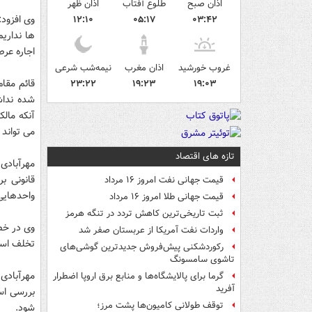
اذان صبح
طلوع آفتاب
اذان ظهر
وی افزود:
۱۲:۱۰
۰۵:۱۷
۰۳:۴۲
اجاره عر
غروب خورشید
اذان مغرب
نیمه‌شب شرعی
قائم مقام
۲۳:۲۲
۱۹:۲۳
۱۹:۰۳
شده نداش
آنکه مال
می تواند 
تازه های اقتصاد
مهرآبادی
قانونی ب
قیمت جهانی نفت امروز ۱۶ مرداد
واحدهایی 
قیمت جهانی طلا امروز ۱۶ مرداد
ثبت تاریخی‌ترین کاهش تردد در تنگه هرمز
وی در خص
واردات نفت آمریکا از عربستان صفر شد
تخلف اس
رکوردشکنی پیش‌فروش جدیدترین گوشی‌های
تاشوی سامسونگ
مهرآبادی 
گرما برای پالایشگاه‌ها و منابع برق اروپا اضطرار
آفرید
بررسی اس
توقف طولانی کامیون‌ها پشت مرز؛
شود.