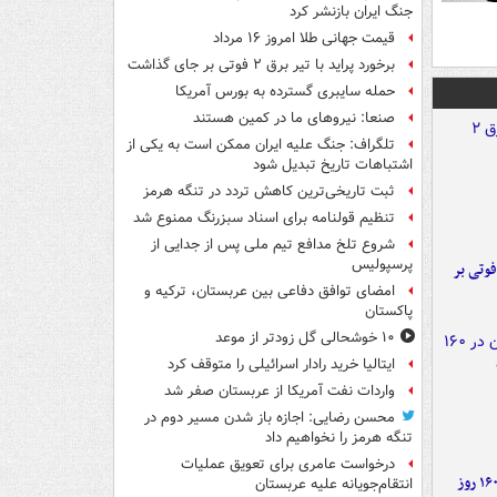
جنگ ایران بازنشر کرد
قیمت جهانی طلا امروز ۱۶ مرداد
برخورد پراید با تیر برق ۲ فوتی بر جای گذاشت
حمله سایبری گسترده به بورس آمریکا
صنعا: نیروهای ما در کمین‌ هستند
تلگراف: جنگ علیه ایران ممکن است به یکی از
اشتباهات تاریخ تبدیل شود
ثبت تاریخی‌ترین کاهش تردد در تنگه هرمز
تنظیم قولنامه برای اسناد سبزرنگ ممنوع شد
شروع تلخ مدافع تیم ملی پس از جدایی از
پرسپولیس
ورد پراید با تیر برق ۲ فوتی بر
امضای توافق دفاعی بین عربستان، ترکیه و
پاکستان
۱۰ خوشحالی گل زودتر از موعد
ایتالیا خرید رادار اسرائیلی را متوقف کرد
واردات نفت آمریکا از عربستان صفر شد
محسن رضایی: اجازه باز شدن مسیر دوم در
تنگه هرمز را نخواهیم داد
درخواست عامری برای تعویق عملیات
۶ دستاورد بزرگ ایران در ۱۶۰ روز
انتقام‌جویانه علیه عربستان