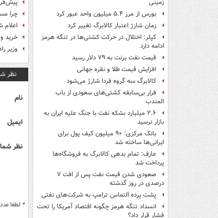
پیش‌فر
زمینی
چرا مس
بورس از مرز ۵.۴ میلیون واحد عبور کرد
اعلام 
زمان شارژ اعتبار کالابرگ تغییر کرد
خرید و
کپلر: اختلال در حرکت کشتی‌ها در تنگه هرمز
ادامه دارد
وزیر را
قیمت نفت برنت به ۷۹ دلار رسید
افزایش قیمت طلا و نقره جهانی
نظر شم
کالابرگ سه گروه فردا شارژ می‌شود
فرار بی‌سابقه کشتی‌های سعودی از باب
نام
المندب
۲.۶ میلیارد بشکه نفت با جنگ علیه ایران به
ایمیل
بازار نرسید
بانک مرکزی: ۹۰ میلیون کیف پول برای
ایرانی‌ها ساخته شد
نظر شما 
عارف: تمام بدهی کالابرگ به فروشگاه‌ها
پرداخت شد
صعودی شدن قیمت نفت پس از افت ۷
درصدی در روز گذشته
پشت پرده التماس ترامپ به شرکت‌های نفتی
*
لطفا عدد م
انسداد تنگه هرمز چگونه اقتصاد آمریکا را تحت
فشار قرار داد؟