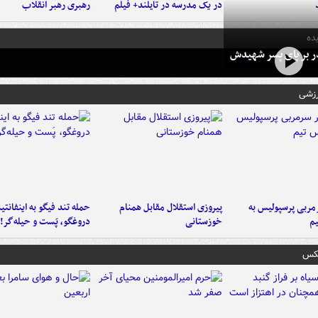
در یک مدرسه در تایلند+ فیلم
رهبری رهبر انقلاب
ده
در بر پای پسر شهیدش
رزشی
ربی پرسپولیس به
پیروزی استقلال مقابل همنام
حمله تند فیگو به اینفانتین
م
خوزستانی
دروغگو، پَست‌ و حیله‌گر!
عکس