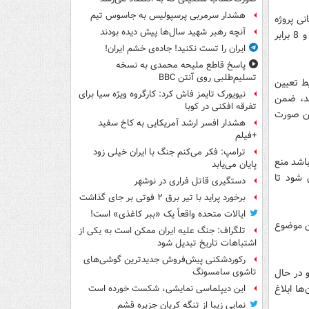
هشدار سرمربی پرسپولیس به جاسوس تیم
نی پروژه
آنچه رهبر شهید سال‌ها پیش دیده بودند
ها نداریم و بر اساس مصوبه قبلی اعلام کرده بودیم که باید 10 درصد بدهی را بپردازند و 8 برابر
ایران را تست نکنید! جاده‌ی خشم ایران!
پاسخ قاطع ملیحه محمدی به نسخه
تسلیم‌طلبی روی آنتن BBC
یط تعیین
نیویورک تایمز فاش کرد: کارگروه ویژه سیا برای
شد، ضمن
تفرقه افکنی در کوبا
ین صورت
هشدار افسر ارشد آمریکایی به کاخ سفید
+فیلم
ترامپ: فکر می‌کنم جنگ با ایران خیلی زود
اشد منع
پایان می‌یابد
 شود تا
دستگیری قاتل فراری در نوشهر
برخورد پراید با تیر برق ۲ فوتی بر جای گذاشت
ایالات متحده واقعاً یک «ببر کاغذی» است!
ن موضوع
تلگراف: جنگ علیه ایران ممکن است به یکی از
اشتباهات تاریخ تبدیل شود
رکوردشکنی پیش‌فروش جدیدترین گوشی‌های
و در حال
تاشوی سامسونگ
ا ابلاغ
این دیپلماسی نمایشی، شکست خورده است
نمایی زیبا از تنگه کریان جزیره قشم