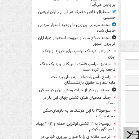
پر پایین می‌آید!
استقبال خاص دخترک عراقی از زائران اربعین
حسینی
محمد مرندی: پیروزی با روحیه استوار مردمی
حاصل شده
محمد صلاح مات و مبهوت استقبال هواداران
ترابزون اسپور
دو راهی دردناک ترامپ برای خروج از جنگ
ایران
سندرز: ترامپ فاسد، آمریکا را وارد یک جنگ
فاجعه بار کرده است
پاسخ تأمین‌اجتماعی به زمان پرداخت
مابه‌التفاوت حقوق بازنشستگان
صحنه ای نادر از حیات وحش ایران در سبلان
جنگ مدعیان طلای کشتی جهان این بار در
مسکو
سوخو۳۵ با این موشک‌ها به ناوهای‌جنگی
حمله می‌کند
روسیه: به ۳ کشتی اوکراین حمله و ۲۰۳ پهپاد
را سرنگون کردیم
ترامپ مقاله‌ای را با عنوان پیروزی خیالی در