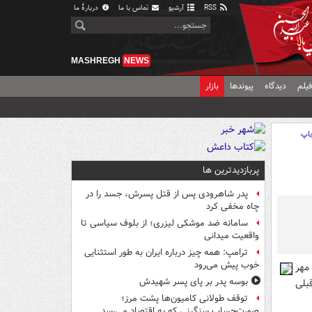
RSS
آرشیو
تماس با ما
دربارهٔ ما
MASHREGH
NEWS
یلم
دیدگاه
پیوندها
بازار
اپ
پربازدیدترین ها
پدر شاهرودی پس از قتل پسرش، جسد را در
چاه مخفی کرد
سامانه ضد موشکی لیزری؛ از بلوف سیاسی تا
واقعیت میدانی
ترامپ: همه چیز درباره ایران به طور استثنایی
خوب پیش می‌رود
مهر
بوسه‌ پدر بر پای پسر شهیدش
بلی
توقف طولانی کامیون‌ها پشت مرز؛
صورت‌حساب سنگینی که به اقتصاد می‌رسد