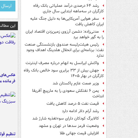
رشد ۶۴ درصدی درآمد عملیاتی بانک رفاه
کارگران در سه‌ماهه ابتدایی سال جاری
سفر هوایی آمریکایی‌ها به دلیل جنگ علیه
ایران کاهش یافت
این مطالب
مدنی‌زاده: دشمن آرزوی زمین‌زدن اقتصاد ایران
را به گور خواهد برد
رئیس هیئت‌رئیسه صندوق بازنشستگی صنعت
نفت: برنامه‌ای برای انحلال هلدینگ اهداف وجود
ندارد
واکنش ایرانسل به ابهام درباره مصرف اینترنت
جهش بیش از ۳۳ برابری سود خالص بانک رفاه
عکس‌های د
کارگران در بهار ۱۴۰۵
فرمانده‌ 
وزیر صمت عازم پاکستان شد
یمن ۶ نفتکش سعودی را به مارپیچ آفریقا
انداخت
قیمت نفت ۵ درصد کاهش یافت
رشد آرام دلار ادامه دارد
کالابرگ کودکان دارای سوءتغذیه شارژ شد
وضعیت قرمز سدها در تهران و مشهد
افزایش قیمت جهانی طلا
تنظیم قولن