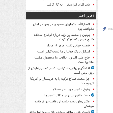
باید افراد کارآمدتر را به کار گرفت
آخرین اخبار
انصارالله: متجاوزان سعودی در یمن در امان
نخواهند بود
پوتین و محمد بن زاید درباره اوضاع منطقه
خلیج فارس گفت‌وگو کردند
قیمت جهانی نفت امروز ۱۶ مرداد
اشکال بزرگ فوتبال ما نتیجه‌گرایی است
حاج علی اکبری: انقلاب ما محصول مکتب
عاشورا است
افشاگری برادرزاده ترامپ: تمام تصمیم‌هایش از
روی ترس است
چرا محمد صلاح ترکیه را به عربستان و آمریکا
ترجیح داد
وقوع انفجار مهیب در مسکو
دست بالای ایران در مذاکرات جاری!
عکس‌های دیده نشده از رفاقت دو فرمانده‌
موشکی
قیمت بنزین مانند موشک بالا می‌رود اما مانند