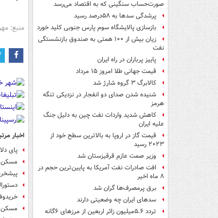
صورت‌حساب سنگینی که به اقتصاد می‌رسد
پرشدگی سدها به ۵۸درصد رسید
منبع: مهر
بازسازی پالایشگاه سوم پارس جنوبی کلید خورد
زیان بیش از ۱۰۰ همتی به صندوق‌ بازنشستگی
نفت
پاییز پرباران در راه ایران
قیمت جهانی طلا امروز ۱۵ مرداد
کالابرگ ۳ گروه شارژ شد
شنیده شدن صدای دو انفجار در نزدیکی تنگه
هرمز
کاهش شدید واردات نفت چین به دلیل جنگ
علیه ایران
اخبار مرتب
قیمت گاز در اروپا به بالاترین سطح خود از
۲۰۲۳ رسید
پای دلا
وزیر صمت عازم قرقیزستان شد
مسکن مه
افت صادرات نفت آمریکا به پایین‌ترین حجم در
پیشخرید
۸ ماه اخیر
دستورا
برق پرمصرف‌ها گران شد
خریدوف
سدهای ایران چه وضعیتی دارند
مسکن م
تردد ۵.۶میلیون زائر اربعین از مرزهای ۶گانه