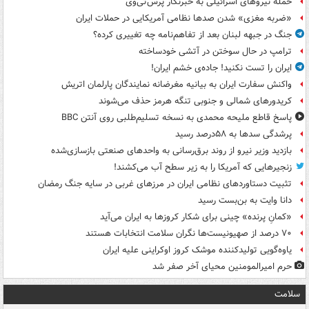
حمله نیروهای اسرائیلی به خبرنگار پرس‌تی‌وی
«ضربه مغزی» شدن صدها نظامی آمریکایی در حملات ایران
جنگ در جبهه لبنان بعد از تفاهم‌نامه چه تغییری کرده؟
ترامپ در حال سوختن در آتشی خودساخته
ایران را تست نکنید! جاده‌ی خشم ایران!
واکنش سفارت ایران به بیانیه مغرضانه نمایندگان پارلمان اتریش
کریدورهای شمالی و جنوبی تنگه هرمز حذف می‌شوند
پاسخ قاطع ملیحه محمدی به نسخه تسلیم‌طلبی روی آنتن BBC
پرشدگی سدها به ۵۸درصد رسید
بازدید وزیر نیرو از روند برق‌رسانی به واحدهای صنعتی بازسازی‌شده
زنجیرهایی که آمریکا را به زیر سطح آب می‌کشند!
تثبیت دستاوردهای نظامی ایران در مرزهای غربی در سایه جنگ رمضان
دانا وایت به بن‌بست رسید
«کمانِ پرنده» چینی برای شکار کروزها به ایران می‌آید
۷۰ درصد از صهیونیست‌ها نگران سلامت انتخابات هستند
یاوه‌گویی تولیدکننده موشک کروز اوکراینی علیه ایران
حرم امیرالمومنین محیای آخر صفر شد
سلامت