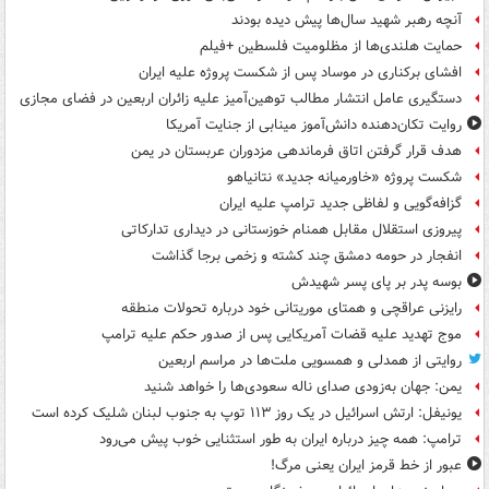
آنچه رهبر شهید سال‌ها پیش دیده بودند
حمایت هلندی‌ها از مظلومیت فلسطین +فیلم
افشای برکناری در موساد پس از شکست پروژه علیه ایران
دستگیری عامل انتشار مطالب توهین‌آمیز علیه زائران اربعین در فضای مجازی
روایت تکان‌دهنده دانش‌آموز مینابی از جنایت آمریکا
هدف قرار گرفتن اتاق‌ فرماندهی مزدوران عربستان در یمن
شکست پروژه «خاورمیانه جدید» نتانیاهو
گزافه‌گویی و لفاظی جدید ترامپ علیه ایران
پیروزی استقلال مقابل همنام خوزستانی در دیداری تدارکاتی
انفجار در حومه دمشق چند کشته و زخمی برجا گذاشت
بوسه‌ پدر بر پای پسر شهیدش
رایزنی عراقچی و همتای موریتانی خود درباره تحولات منطقه
موج تهدید علیه قضات آمریکایی پس از صدور حکم علیه ترامپ
روایتی از همدلی و همسویی ملت‌ها در مراسم اربعین
یمن: جهان به‌زودی صدای ناله سعودی‌ها را خواهد شنید
یونیفل: ارتش اسرائیل در یک روز ۱۱۳ توپ به جنوب لبنان شلیک کرده است
ترامپ: همه چیز درباره ایران به طور استثنایی خوب پیش می‌رود
عبور از خط قرمز ایران یعنی مرگ!