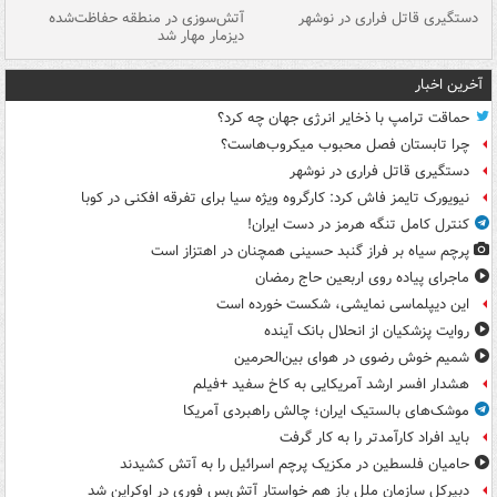
دستگیری قاتل فراری در نوشهر
آتش‌سوزی در منطقه حفاظت‌شده
دیزمار مهار شد
مص
آخرین اخبار
حماقت ترامپ با ذخایر انرژی جهان چه کرد؟
چرا تابستان فصل محبوب میکروب‌هاست؟
دستگیری قاتل فراری در نوشهر
نیویورک تایمز فاش کرد: کارگروه ویژه سیا برای تفرقه افکنی در کوبا
کنترل کامل تنگه هرمز در دست ایران!
پرچم سیاه بر فراز گنبد حسینی همچنان در اهتزاز است
ماجرای پیاده روی اربعین حاج رمضان
این دیپلماسی نمایشی، شکست خورده است
روایت پزشکیان از انحلال بانک آینده
شمیم خوش رضوی در هوای بین‌الحرمین
هشدار افسر ارشد آمریکایی به کاخ سفید +فیلم
موشک‌های بالستیک ایران؛ چالش راهبردی آمریکا
باید افراد کارآمدتر را به کار گرفت
حامیان فلسطین در مکزیک پرچم اسرائیل را به آتش کشیدند
دبیرکل سازمان ملل باز هم خواستار آتش‌بس فوری در اوکراین شد