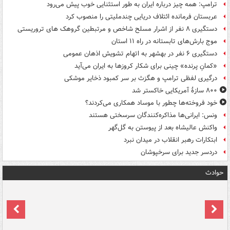
ترامپ: همه چیز درباره ایران به طور استثنایی خوب پیش می‌رود
عربستان فرمانده ائتلاف دریایی چندملیتی را منصوب کرد
دستگیری ۸ نفر از اشرار مسلح شاخص و مرتبطین گروهک های تروریستی
موج بارش‌های تابستانه در راه ۱۱ استان
دستگیری ۶ نفر در بهشهر به اتهام تشویش اذهان عمومی
«کمانِ پرنده» چینی برای شکار کروزها به ایران می‌آید
درگیری لفظی ترامپ و هگزث بر سر کمبود ذخایر موشکی
۸۰۰ سازۀ آمریکایی خاکستر شد
خود فروخته‌ها چطور با موساد همکاری می‌کردند؟
ونس: ایرانی‌ها مذاکره‌کنندگان سرسختی هستند
واکنش عالیشاه بعد از پیوستن به گل‌گهر
ابتکارات رهبر انقلاب در میدان نبرد
دردسر جدید برای سرخپوشان
حوادث