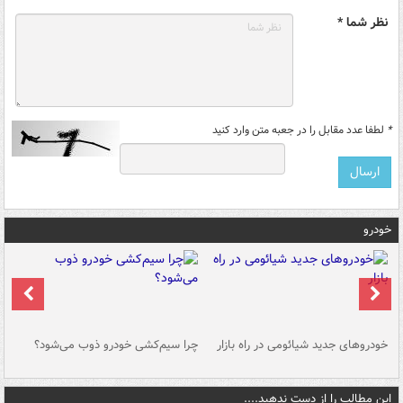
نظر شما *
*
لطفا عدد مقابل را در جعبه متن وارد کنید
خودرو
خودروهای جدید شیائومی در راه بازار
چرا سیم‌کشی خودرو ذوب می‌شود؟
شو
این مطالب را از دست ندهید....