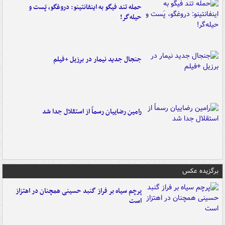
حمله تند فیگو به اینفانتینو: دروغگو، پَست‌ و
حیله‌گر!
جنجال جدید نیمار در برزیل +فیلم
رامین رضاییان رسماً از استقلال جدا شد
برگزیده عکس
پرچم سیاه بر فراز گنبد حسینی همچنان در اهتزاز
است