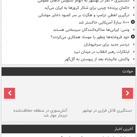
دستگیری ۶ نفر در بهشهر به اتهام تشویش اذهان عمومی
«کمانِ پرنده» چینی برای شکار کروزها به ایران می‌آید
درگیری لفظی ترامپ و هگزث بر سر کمبود ذخایر موشکی
۸۰۰ سازۀ آمریکایی خاکستر شد
ونس: ایرانی‌ها مذاکره‌کنندگان سرسختی هستند
خود فروخته‌ها چطور با موساد همکاری می‌کردند؟
دردسر جدید برای سرخپوشان
ابتکارات رهبر انقلاب در میدان نبرد
واکنش عالیشاه بعد از پیوستن به گل‌گهر
حوادث
دستگیری قاتل فراری در نوشهر
آتش‌سوزی در منطقه حفاظت‌شده
دیزمار مهار شد
مص
آخرین اخبار