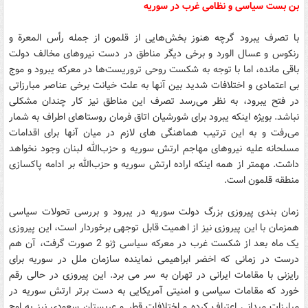
بن بست سیاسی و نظامی غرب در سوریه
با تصرف یبرود گرچه هنوز بخش‌هایی از قلمون از جمله رأس المعرة و
رنکوس و عسال الورد و برخی دیگر مناطق در دست نیروهای مخالف دولت
باقی مانده، اما با توجه به شکست روحی تروریست‌ها در معرکه یبرود و موج
بی اعتمادی و اختلافات شدید بین آنها به علت خیانت برخی عناصر مبارزاتی
در فتح یبرود، به نظر می‌رسد تصرف این مناطق نیز کار چندان مشکلی
نباشد. بویژه اینکه یبرود برای شورشیان اتاق فرمان روستاهای اطراف به شمار
می‌رفت و به این ترتیب هماهنگی های لازم در میان آنها برای اقدامات
مسلحانه علیه نیروهای مهاجم ارتش سوریه و حزب‌الله لبنان وجود نخواهد
داشت. مهمتر از همه اینکه اراده ارتش سوریه و حزب‌الله بر ادامه پاکسازی
منطقه قلمون است.
زمان بندی پیروزی بزرگ دولت سوریه در یبرود و بررسی تحولات سیاسی
همزمان با این پیروزی نیز از اهمیت قابل توجهی برخوردار است، این پیروزی
یک ماه بعد از شکست غرب در معرکه سیاسی ژنو 2 صورت گرفت، آن هم
درست در زمانی که اخضر ابراهیمی نماینده سازمان ملل در سوریه برای
رایزنی با مقامات ایرانی در تهران به سر می برد. این پیروزی در حالی رقم
خورد که مقامات سیاسی و امنیتی آمریکایی به دست برتر ارتش سوریه در
مبارزات میدانی اعتراف کرده و اختلافات قطر و عربستان سعودی نیز به اوج