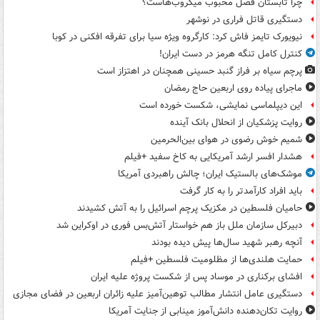
چرا تابستان فصل محبوب میکروب‌هاست؟
دستگیری قاتل فراری در نوشهر
نیویورک تایمز فاش کرد: کارگروه ویژه سیا برای تفرقه افکنی در کوبا
کنترل کامل تنگه هرمز در دست ایران!
پرچم سیاه بر فراز گنبد حسینی همچنان در اهتزاز است
ماجرای پیاده روی اربعین حاج رمضان
این دیپلماسی نمایشی، شکست خورده است
روایت پزشکیان از انحلال بانک آینده
شمیم خوش رضوی در هوای بین‌الحرمین
هشدار افسر ارشد آمریکایی به کاخ سفید +فیلم
موشک‌های بالستیک ایران؛ چالش راهبردی آمریکا
باید افراد کارآمدتر را به کار گرفت
حامیان فلسطین در مکزیک پرچم اسرائیل را به آتش کشیدند
دبیرکل سازمان ملل باز هم خواستار آتش‌بس فوری در اوکراین شد
آنچه رهبر شهید سال‌ها پیش دیده بودند
حمایت هلندی‌ها از مظلومیت فلسطین +فیلم
افشای برکناری در موساد پس از شکست پروژه علیه ایران
دستگیری عامل انتشار مطالب توهین‌آمیز علیه زائران اربعین در فضای مجازی
روایت تکان‌دهنده دانش‌آموز مینابی از جنایت آمریکا