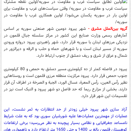
گروه بین‌الملل مشرق -
شهر یبرود دومین شهر صنعتی سوریه بر اساس
آمارهای رسمی وزارت صنایع این کشور در مرکز سلسله جبال قلمون در
نزدیکی مرزهای لبنان با سوریه قرار دارد، شهر راهبردی یبرود دروازه ورودی
سوریه از مسیر لبنان است و با شهرهای حماه و حلب و الرقه و دیرالزور در
شمال و عراق از شرق و ریف دمشق از جنوب ارتباط دارد.
یبرود در فاصله کمتر از ده کیلومتری مسیر دمشق به حمص و 80 کیلومتری
جنوب حمص قرار دارد. یبرود مرکزیت منطقه مرزی قلمون است و روستاهایی
نظیر رأس العین، رأس المعرة، عسال الورد، الجبة و الصرخة در اطراف آن قرار
دارند. بخشی از مزارع ریما که حد فاصل دو شهر یبرود و النبک است نیز در
تقسیمات این شهر قرار دارد.
آزاد سازی شهر یبرود خیلی زودتر از حد انتظارات به ثمر نشست، این
عملیات از مهمترین عملیات‌ها علیه شورشیان سوری بود که به علت شرایط
نامساعد جغرافیایی و نظامی بسیار پیچیده به نظر می‌رسید؛ برخی ارتفاعات
کوهستان قلمون بالغ بر 1400 و حتی 1650 متر ارتفاع دارد و ناهمواری های