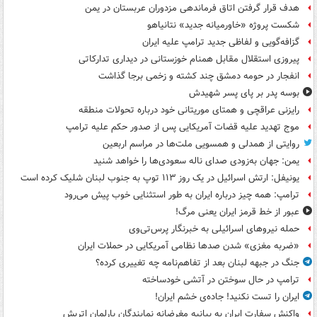
هدف قرار گرفتن اتاق‌ فرماندهی مزدوران عربستان در یمن
شکست پروژه «خاورمیانه جدید» نتانیاهو
گزافه‌گویی و لفاظی جدید ترامپ علیه ایران
پیروزی استقلال مقابل همنام خوزستانی در دیداری تدارکاتی
انفجار در حومه دمشق چند کشته و زخمی برجا گذاشت
بوسه‌ پدر بر پای پسر شهیدش
رایزنی عراقچی و همتای موریتانی خود درباره تحولات منطقه
موج تهدید علیه قضات آمریکایی پس از صدور حکم علیه ترامپ
روایتی از همدلی و همسویی ملت‌ها در مراسم اربعین
یمن: جهان به‌زودی صدای ناله سعودی‌ها را خواهد شنید
یونیفل: ارتش اسرائیل در یک روز ۱۱۳ توپ به جنوب لبنان شلیک کرده است
ترامپ: همه چیز درباره ایران به طور استثنایی خوب پیش می‌رود
عبور از خط قرمز ایران یعنی مرگ!
حمله نیروهای اسرائیلی به خبرنگار پرس‌تی‌وی
«ضربه مغزی» شدن صدها نظامی آمریکایی در حملات ایران
جنگ در جبهه لبنان بعد از تفاهم‌نامه چه تغییری کرده؟
ترامپ در حال سوختن در آتشی خودساخته
ایران را تست نکنید! جاده‌ی خشم ایران!
واکنش سفارت ایران به بیانیه مغرضانه نمایندگان پارلمان اتریش