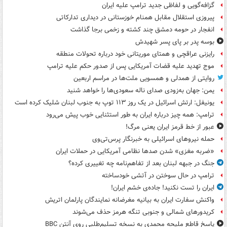
گزافه‌گویی و لفاظی جدید ترامپ علیه ایران
پیروزی استقلال مقابل همنام خوزستانی در دیداری تدارکاتی
انفجار در حومه دمشق چند کشته و زخمی برجا گذاشت
بوسه‌ پدر بر پای پسر شهیدش
رایزنی عراقچی و همتای موریتانی خود درباره تحولات منطقه
موج تهدید علیه قضات آمریکایی پس از صدور حکم علیه ترامپ
روایتی از همدلی و همسویی ملت‌ها در مراسم اربعین
یمن: جهان به‌زودی صدای ناله سعودی‌ها را خواهد شنید
یونیفل: ارتش اسرائیل در یک روز ۱۱۳ توپ به جنوب لبنان شلیک کرده است
ترامپ: همه چیز درباره ایران به طور استثنایی خوب پیش می‌رود
عبور از خط قرمز ایران یعنی مرگ!
حمله نیروهای اسرائیلی به خبرنگار پرس‌تی‌وی
«ضربه مغزی» شدن صدها نظامی آمریکایی در حملات ایران
جنگ در جبهه لبنان بعد از تفاهم‌نامه چه تغییری کرده؟
ترامپ در حال سوختن در آتشی خودساخته
ایران را تست نکنید! جاده‌ی خشم ایران!
واکنش سفارت ایران به بیانیه مغرضانه نمایندگان پارلمان اتریش
کریدورهای شمالی و جنوبی تنگه هرمز حذف می‌شوند
پاسخ قاطع ملیحه محمدی به نسخه تسلیم‌طلبی روی آنتن BBC