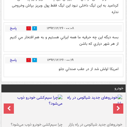
کردامید به این لیگ داخلی نبود این لیگ فقط پول وبریز بپاش وخروجی
نداره
پاسخ
۰۰:۰۸ - ۱۳۹۲/۱۲/۲۶
0
0
بسه ديگه اين چه حرفيه ما همه ايراني هستيم و به هم افتخار مي كنيم
از هر شهر دياري كه باشن
پاسخ
۰۰:۱۹ - ۱۳۹۲/۱۲/۲۶
0
0
امريكا اولش شد از در عقب صندلي جلو
خودرو
خودروهای جدید شیائومی در راه بازار
چرا سیم‌کشی خودرو ذوب می‌شود؟
شو