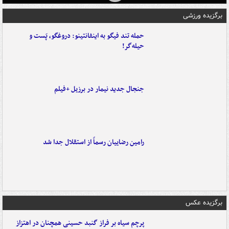
برگزیده ورزشی
حمله تند فیگو به اینفانتینو: دروغگو، پَست‌ و
حیله‌گر!
جنجال جدید نیمار در برزیل +فیلم
رامین رضاییان رسماً از استقلال جدا شد
برگزیده عکس
پرچم سیاه بر فراز گنبد حسینی همچنان در اهتزاز