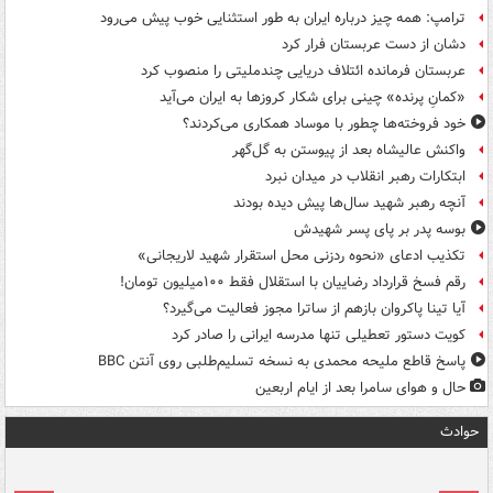
ترامپ: همه چیز درباره ایران به طور استثنایی خوب پیش می‌رود
دشان از دست عربستان فرار کرد
عربستان فرمانده ائتلاف دریایی چندملیتی را منصوب کرد
«کمانِ پرنده» چینی برای شکار کروزها به ایران می‌آید
خود فروخته‌ها چطور با موساد همکاری می‌کردند؟
واکنش عالیشاه بعد از پیوستن به گل‌گهر
ابتکارات رهبر انقلاب در میدان نبرد
آنچه رهبر شهید سال‌ها پیش دیده بودند
بوسه‌ پدر بر پای پسر شهیدش
تکذیب ادعای «نحوه ردزنی محل استقرار شهید لاریجانی»
رقم فسخ قرارداد رضاییان با استقلال فقط ۱۰۰میلیون تومان!
آیا تینا پاکروان بازهم از ساترا مجوز فعالیت می‌گیرد؟
کویت دستور تعطیلی تنها مدرسه ایرانی را صادر کرد
پاسخ قاطع ملیحه محمدی به نسخه تسلیم‌طلبی روی آنتن BBC
حال و هوای سامرا بعد از ایام اربعین
حوادث