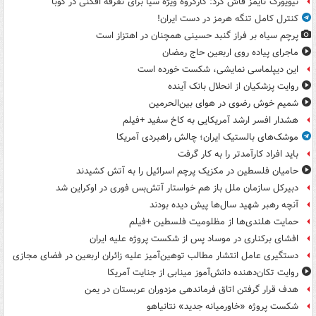
نیویورک تایمز فاش کرد: کارگروه ویژه سیا برای تفرقه افکنی در کوبا
کنترل کامل تنگه هرمز در دست ایران!
پرچم سیاه بر فراز گنبد حسینی همچنان در اهتزاز است
ماجرای پیاده روی اربعین حاج رمضان
این دیپلماسی نمایشی، شکست خورده است
روایت پزشکیان از انحلال بانک آینده
شمیم خوش رضوی در هوای بین‌الحرمین
هشدار افسر ارشد آمریکایی به کاخ سفید +فیلم
موشک‌های بالستیک ایران؛ چالش راهبردی آمریکا
باید افراد کارآمدتر را به کار گرفت
حامیان فلسطین در مکزیک پرچم اسرائیل را به آتش کشیدند
دبیرکل سازمان ملل باز هم خواستار آتش‌بس فوری در اوکراین شد
آنچه رهبر شهید سال‌ها پیش دیده بودند
حمایت هلندی‌ها از مظلومیت فلسطین +فیلم
افشای برکناری در موساد پس از شکست پروژه علیه ایران
دستگیری عامل انتشار مطالب توهین‌آمیز علیه زائران اربعین در فضای مجازی
روایت تکان‌دهنده دانش‌آموز مینابی از جنایت آمریکا
هدف قرار گرفتن اتاق‌ فرماندهی مزدوران عربستان در یمن
شکست پروژه «خاورمیانه جدید» نتانیاهو