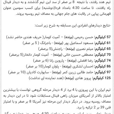
تیم هند رفتند، با نتیجه 8 بر صفر از سد این تیم گذشتند و به دیدار فینال
راه یافتند، تا ساعت 4:30 بامداد فردا(دوشنبه) برای کسب سومین عنوان
قهرمانی پیاپی در رقابت های جام جهانی به مصاف تیم روسیه بروند.
-نتایج دیدارهای انفرادی این مسابقه به شرح زیر است:
57 كيلوگرم:
حسن رحیمی (
برنده
) – آميت كومار( حریف هندی حاضر نشد)
61 كيلوگرم:
مسعود اسماعیل پور (
برنده
) - باجرانگ ( 5 بر صفر)
65 كيلوگرم:
میثم نصیری (
برنده
) - راجنش(5 برصفر)
70 كيلوگرم:
مصطفی حسین خانی (
برنده
) - آميت كومار دانخار(5 برصفر)
74 كيلوگرم:
رضا افضلی (
برنده
) - پاروين رانا (6 بر صفر)
86 كيلوگرم:
احسان لشکری (
برنده
) - پاوان كومار(10 بر صفر)
97 كيلوگرم:
حامد طالبی زرین کمر (
برنده
) - سايوارت كاديان (10 بر صفر)
125 كيلوگرم:
پرویز هادی (
برنده
) (هند نماینده ای نداشت)
تیم ایران با این پیروزی با 4 برد از 4 دیدار مرحله گروهی توانست با بیشترین
امتیاز بالاتر از آمریکای میزبان راهی فینال مسابقات شود تا در این دیدار به
مصاف روسیه برود. در دیگر دیدار این مرحله نیز آمریکا 8 بر صفر و با امتیاز
فنی 39 بر 2 ترکیه را برد.
دیدار نهایی بین ایران و روسیه ساعت 4:30 صبح روز دوشنبه برگزار