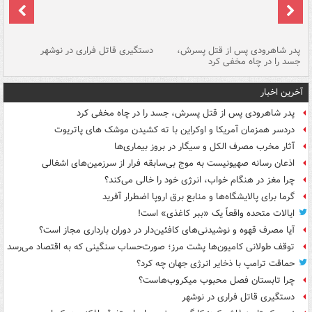
ر
پدر شاهرودی پس از قتل پسرش،
دستگیری قاتل فراری در نوشهر
آت
جسد را در چاه مخفی کرد
دی
آخرین اخبار
پدر شاهرودی پس از قتل پسرش، جسد را در چاه مخفی کرد
دردسر همزمان آمریکا و اوکراین با ته کشیدن موشک های پاتریوت
آثار مخرب مصرف الکل و سیگار در بروز بیماری‌ها
اذعان رسانه صهیونیست به موج بی‌سابقه فرار از سرزمین‌های اشغالی
چرا مغز در هنگام خواب، انرژی خود را خالی می‌کند؟
گرما برای پالایشگاه‌ها و منابع برق اروپا اضطرار آفرید
ایالات متحده واقعاً یک «ببر کاغذی» است!
آیا مصرف قهوه و نوشیدنی‌های کافئین‌دار در دوران بارداری مجاز است؟
توقف طولانی کامیون‌ها پشت مرز؛ صورت‌حساب سنگینی که به اقتصاد می‌رسد
حماقت ترامپ با ذخایر انرژی جهان چه کرد؟
چرا تابستان فصل محبوب میکروب‌هاست؟
دستگیری قاتل فراری در نوشهر