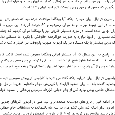
 را با این مربی انجام دادیم و هر زمانی که او به تهران بیاید و قراردادش را 
 بگوییم که حضور این مربی روی نیمکت تیم امید نهایی شده است.
سیون فوتبال ایران درباره اینکه آیا وینگادا موافقت کرده بود که دستیارش ایر
گفت: بله، ما در این زمینه نیز با او به توافق رسیدیم و 80 درصد قرارداد
ران نهایی شده است. در مورد دستیار خارجی نیز با وینگادا توافق کردیم که چنان
د دستیاری از اروپا بیاورد به صورت حق‌الزحمه حقوقش را بگیرد. ما مشکلی ندار
 مربی بدنساز یا یک دستگاه در یک اردو به صورت پاره‌وقت در اختیار داشته باشد
ر پاسخ به این سوال که آیا دستیار ایرانی وینگادا معرفی شده است تاکید کرد
مدنظر قرار دادیم اما هنوز هیچ فرد خاصی را معرفی نکرده‌ایم پس سعی می‌کنیم 
بیاید و پس از آن راجع به نامزدهای مورد نظر برای دستیاری‌اش به جمع‌بندی برسیم
سیون فوتبال ایران درباره اینکه گفته می شود با کارلوس کی‌روش سرمربی تیم مل
ده‌اید گفت‌: بله، ما برای تمدید قرارداد با کی‌روش انجام داده‌ایم. تقریبا مراحل ن
مشکل خاصی پیش نیاید قبل از جام جهانی قرارداد سرمربی پرتغالی را تمدید خواه
ر ادامه خبر از بازی‌های دوستانه متعدد برای تیم ملی در اردوی آفریقای جنوبی
آمادگی کامل برسد برنامه‌ریزی کرده‌ایم که 4 تا 5 بازی با تیم‌های اروپایی مانن