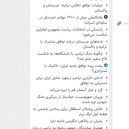
جزئیات توافق دفاعی ترکیه، عربستان و
پاکستان
بلاتکلیفی بیش از ۱۳۰۰ مهاجر خردسال در
سئوتای اسپانیا
زلنسکی در انتخابات ریاست جمهوری اوکراین
شکست می‌خورد
ادعاهای عربستان درباره توافق مشترک با
ترکیه و پاکستان
چگونه جنگ ترامپ با دانشگاه‌ها به شکست
کاخ سفید ختم شد؟
پشت پرده توافق جدید ایران؛ تاکتیک یا
استراتژی؟
ادعای تکراری ترامپ درمورد تمایل ایران برای
دستیابی به توافق
گرد و غبار آسمان قم را تیره می‌کند
وزیران صهیونیست خواستار از سرگیری جنگ
نابودی غزه شدند
تلاش پزشکان استقلال برای رساندن چشمی به
هفته اول لیگ برتر
بحران در راه‌آهن انگلیس ادامه دارد
هشدار نمایندگان جمهوری‌خواه به ترامپ درباره