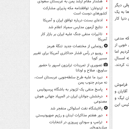
هشدار مقام ارشد یمن به عربستان سعودی
وقی دیگر
اردوغان: توافقنامه مکه پذیرای مشارکت
عا به یک
کشورهای دوست است
دنیا کار
ادعای بسنت درباره توافق ایران و آمریکا
نتایج آزمون مدارس سمپاد اعلام شد
تاثیرات منفی جنگ علیه ایران بر بازار کار
نکه مدعی
آمریکا
 خوبی از
رونمایی از مختصات جدید تنگۀ هرمز
ردیم اما
روبیو در رأس فشار حداکثری آمریکا برای تغییر
که امسال
مسیر کوبا
ت کردند.
تصویری از تمرینات ترابزون اسپور با حضور
ساویچ، صلاح و اونانا
نبرد ما علیه طرح سلطه‌جویی عربستان است،
نه مردم جنوب یمن
د فراموش
پاسخ منفی یک لژیونر به باشگاه پرسپولیس
قایان و
درخشش جوانان ایران در المپیاد جهانی هوش
ان لیگ و
مصنوعی
رئیس این
پالایشگاه نفت اسلواکی منفجر شد
دور هفتم مذاکرات لبنان و رژیم صهیونیستی
ترامپ و سودای پیروزی در انتخابات
میان‌دوره‌ای