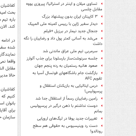
تساوی میلان و اینتر در استرالیا/ پیروزی یووه
کفاشیان ا
مقابل چلسی
بحث امید 
۳ کاپیتان ایران بدون پیشنهاد بزرگ
باره تیم 
دیدار سفیر ژاپن با رییس کمیته ملی المپیک
کند. الان
جنجال جدید نیمار در برزیل +فیلم
می‌شد به آسانی کمتر پول داد و رضاییان را نگه
در ادامه 
داشت
شده سفر ب
سرمربی تیم ملی عراق ماندنی شد
نمایندگان
جلسه سرنوشت‌ساز بارسلونا برای جذب آلوارز
واقعا نمی
صعود هانیه رستمیان به رده پنجم جهان
مقابل الش
بازگشت جام باشگاههای فوتسال آسیا به
حالا مدیر
تقویم AFC
درس ایتالیایی‌ به بازیکنان استقلال و
کفاشیان ب
پرسپولیس!
کنیم که 
رامین رضاییان رسماً از استقلال جدا شد
بانوان اس
دوست نداشتم با ذهن درگیر در پرسپولیس
برای آقای
بمانم
سازمان حض
تغییرات جدید یوفا در لیگ‌های اروپایی
دست رد وینیسیوس به حقوقی هم سطح
رونالدو!