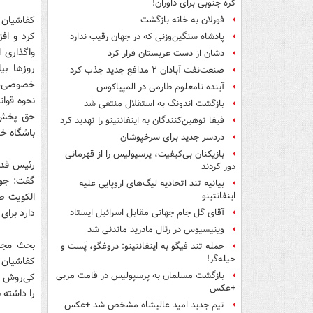
کره جنوبی برای داوران!
کفاشیان 
فورلان به خانه بازگشت
کرد و اف
پادشاه سنگین‌وزنی که در جهان رقیب ندارد
واگذاری 
دشان از دست عربستان فرار کرد
روزها بی
صنعت‌نفت آبادان ۲ مدافع جدید جذب کرد
خصوصی‌سا
آینده نامعلوم طارمی در المپیاکوس
نحوه قوا
بازگشت اندونگ به استقلال منتفی شد
حق پخش ت
فیفا توهین‌کنندگان به اینفانتینو را تهدید کرد
باشگاه خ
دردسر جدید برای سرخپوشان
بازیکنان بی‌کیفیت، پرسپولیس را از قهرمانی
رئیس فدرا
دور کردند
گفت: جواد
بیانیه تند اتحادیه لیگ‌های اروپایی علیه
الکویت ص
اینفانتینو
دارد برا
آقای گل جام جهانی مقابل اسرائیل ایستاد
وینیسیوس در رئال مادرید ماندنی شد
بحث مجید
حمله تند فیگو به اینفانتینو: دروغگو، پَست‌ و
حیله‌گر!
کفاشیان ب
بازگشت مسلمان به پرسپولیس در قامت مربی
کی‌روش اس
+عکس
را داشته 
تیم جدید امید عالیشاه مشخص شد +عکس