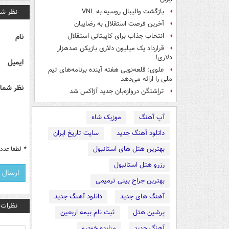
نظر شم
بازگشت والیبال روسیه به VNL
آخرین فرصت استقلال به رضاییان
نام
انتخاب جذاب برای کاپیتانی استقلال
قرارداد یک میلیون دلاری بازیکن صدهزار
دلاری!
ایمیل
علوی: قلعه‌نویی هفته آینده برنامه‌های تیم
ملی را ارائه می‌دهد
نظر شما 
تراِشتگن دروازه‌بان جدید آژاکس شد
آپ آهنگ
موزیک شاه
دانلود آهنگ جدید
سایت تاریخ ایران
بهترین هتل های استانبول
*
لطفا عدد م
رزرو هتل استانبول
بهترین جراح بینی ترمیمی
آهنگ های جدید
دانلود آهنگ جدید
نظرات
پرشین هتل
ثبت نام بیمه اربعین
آهنگ جدید
مزایده خودرو