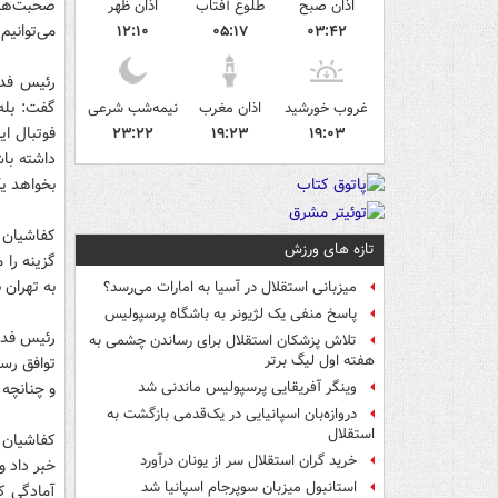
صحبت‌هایی
اذان صبح
طلوع آفتاب
اذان ظهر
می‌توانیم
۱۲:۱۰
۰۵:۱۷
۰۳:۴۲
رئیس فدرا
غروب خورشید
اذان مغرب
نیمه‌شب شرعی
فوتبال ای
۲۳:۲۲
۱۹:۲۳
۱۹:۰۳
داشته باش
بخواهد یک
کفاشیان د
تازه های ورزش
گزینه را 
به تهران 
میزبانی استقلال در آسیا به امارات می‌رسد؟
پاسخ منفی یک لژیونر به باشگاه پرسپولیس
رئیس فدرا
تلاش پزشکان استقلال برای رساندن چشمی به
هفته اول لیگ برتر
توافق رسی
و چنانچه 
وینگر آفریقایی پرسپولیس ماندنی شد
دروازه‌بان اسپانیایی در یک‌قدمی بازگشت به
استقلال
کفاشیان د
خرید گران استقلال سر از یونان درآورد
استانبول میزبان سوپرجام اسپانیا شد