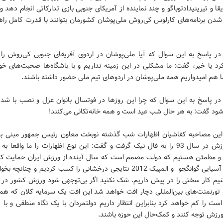
یقا و تیرینیدادتوباگو و چند نماینده از آمریکای جنوبی بازی تدارکاتی انجام دهد و 
 شدن برنامه‌های کارلوس کی‌روش ملی‌پوشان کشورمان بتوانند با قدرت کامل را
در پاسخ به این سوال که آیا ملی‌پوشان در اردوی آفریقای جنوبی کی‌روش را
رد یا خیر، گفت: ما مشکلی در این زمینه نداریم و با باشگاه‌ها صحبت‌های خوب
ا هم امیدواریم همه ملی‌پوشان در اردوهای تیم ملی حضور داشته باشند.
در پاسخ به این سوال که چرا این روزها در فوتسال بانوان عزل و نصب با شد
‌شود گفت: به هر حال شب عید است و همه خانه‌تکانی می‌کنند!
 این مصاحبه کفاشیان اظهارات شب گذشته نوبخت معاون رئیس جمهور مبنی بر
بودجه ورزش در سال 93 را به فال نیک گرفت و گفت: این نوع اظهارات را ما واقعا 
 و مطمئن هستیم که دولت مصمم است که سال آینده از ورزش ایران حمایت کند
بازی‌های آسیایی گوانگجو و المپیک 2012 نتایجی درخشانی را کسب کردیم و چنانچه
 کنیم کار سختی را در پیش داریم. شک نکنید اگر بی‌توجهی شود ورزش کشور در ب
 تورنمنت‌های بین‌المللی دچار افت خواهد شد این افت یک سرمایه کلان که هم
ست را کم خواهد کرد بنابراین انتظار داریم دولتمردان با یک نگاه منطقی و با
ورزش توجه کنند و کمک‌حال این حوزه باشند.