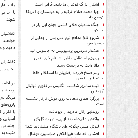
اشکال بزرگ فوتبال ما نتیجه‌گرایی است
مانند آفر
با اجرایی
چرا محمد صلاح ترکیه را به عربستان و آمریکا
ترجیح داد
شوند.
جنگ مدعیان طلای کشتی جهان این بار در
مسکو
کفاشیان 
شروع تلخ مدافع تیم ملی پس از جدایی از
خواهند ک
پرسپولیس
دادیم و م
هشدار سرمربی پرسپولیس به جاسوس تیم
پیروزی استقلال مقابل همنام خوزستانی
کفاشیان 
دانا وایت به بن‌بست رسید
انجام می
رقم فسخ قرارداد رضاییان با استقلال فقط
۱۰۰میلیون تومان!
در ادامه
ثبت سالروز شکست انگلیس در تقویم فوتبال
آرژانتین
می‌گیریم
برزگر: همای سعادت روی دوش تارتار نشسته
است
را تکرار
رونمایی رئال مادرید از دیومانده
آسیایی و
واکنش عالیشاه بعد از پیوستن به گل‌گهر
اجتماعی ا
لیونل مسی چگونه وارد باشگاه میلیاردها شد؟
مثبت به 
افشای اقدامات غیراخلاقی فدراسیون فوتبال