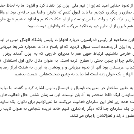
ز نحوه جدایی امید نمازی از تیم ملی ایران نیز انتقاد کرد و افزود: ما به لحاظ حق
نمازی را پیگیری کردیم اما باید قبول کنیم که کارش واقعا غیر حرفه‌ای بود. او واق
ملی را ترک کرد و رفت. ما می‌توانستیم از او شکایت کنیم و اجازه ندهیم هیچ جای 
 هم خبری از او ندارم دوباره تاکید می‌کنم که رفتارش درست نبود.
این مصاحبه از رئیس فدراسیون درباره اظهارات رئیس باشگاه الهلال مبنی بر ای
ه ایران آزاردهنده است سوال کردیم که او پاسخ داد: ما همواره شرایط میزبانی
 خارجی داشتیم. ارتباط خوبی هم با مدیران خارجی که به ایران آمدند برقرار ک
‌دانم چرا او چنین بحثی را مطرح کرده است. به عنوان مثال بازی اول استقلال 
باب عربستان بود آنها از نحوه میزبانی و ورودشان به ایران به شدت ابراز رضای
 الهلال یک حرفی زده است اما نباید به چنین صحبت‌هایی اهمیت بدهیم.
ه تغییر ساختار در مدیریت فوتبال و فوتسال بانوان اشاره کرد و گفت: ما نبای
سازمان لیگ فقط منحصر به آقایان نیست. این سازمان شامل حال فعالیت‌های آ
ت همه زیر نظر این سازمان فعالیت می‌کنند ما نمی‌توانیم برای بانوان یک سازم
ان یک سازمان جداگانه دیگر راه‌اندازی کنیم.خانم فریده شجاعی به عنوان نایب 
ور دارند و نظراتشان را بیان می‌کنند.