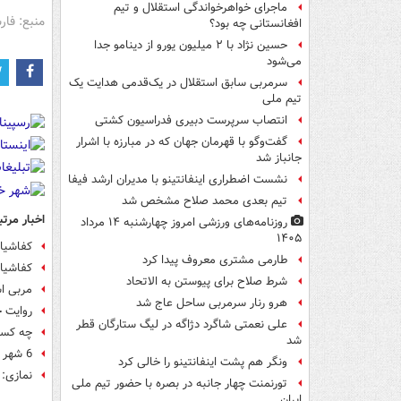
ماجرای خواهرخواندگی استقلال و تیم
منبع: فا
افغانستانی چه بود؟
حسین نژاد با ۲ میلیون یورو از دینامو جدا
می‌شود
سرمربی سابق استقلال در یک‌قدمی هدایت یک
تیم ملی
انتصاب سرپرست دبیری فدراسیون کشتی
گفت‌وگو با قهرمان جهان که در مبارزه با اشرار
جانباز شد
نشست اضطراری اینفانتینو با مدیران ارشد فیفا
تیم بعدی محمد صلاح مشخص شد
اخبار مرتب
روزنامه‌های ورزشی امروز چهارشنبه ۱۴ مرداد
۱۴۰۵
کفاشیان
طارمی مشتری معروف پیدا کرد
کفاشیان
شرط صلاح برای پیوستن به الاتحاد
مربی ا
هرو رنار سرمربی ساحل عاج شد
روایت 
علی نعمتی شاگرد دژاگه در لیگ ستارگان قطر
چه کسی
شد
6 شهر نهایی ایران برای میزبانی جام ملت های آسیا
ونگر هم پشت اینفانتینو را خالی کرد
نمازی:
تورنمنت چهار جانبه در بصره با حضور تیم ملی
ایران