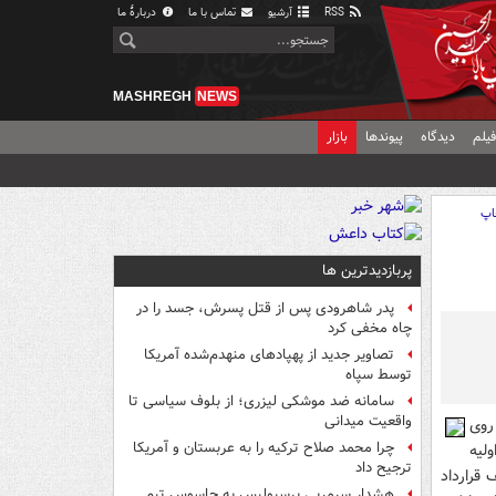
RSS
آرشیو
تماس با ما
دربارهٔ ما
MASHREGH
NEWS
یلم
دیدگاه
پیوندها
بازار
اپ
پربازدیدترین ها
پدر شاهرودی پس از قتل پسرش، جسد را در
چاه مخفی کرد
تصاویر جدید از پهپادهای منهدم‌شده آمریکا
توسط سپاه
سامانه ضد موشکی لیزری؛ از بلوف سیاسی تا
واقعیت میدانی
روی
چرا محمد صلاح ترکیه را به عربستان و آمریکا
لیه
ترجیح داد
 قرارداد
هشدار سرمربی پرسپولیس به جاسوس تیم