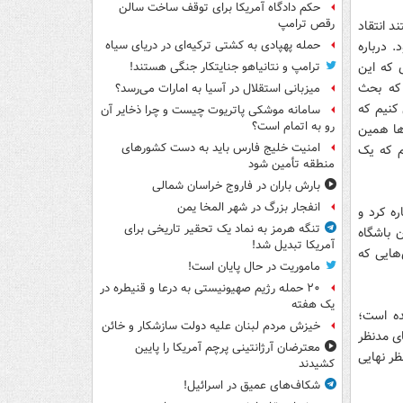
حکم دادگاه آمریکا برای توقف ساخت سالن
رقص ترامپ
 انتقاد
 درباره
حمله پهپادی به کشتی ترکیه‌ای در دریای سیاه
 که این
ترامپ و نتانیاهو جنایتکار جنگی هستند!
 که بحث
میزبانی استقلال در آسیا به امارات می‌رسد؟
کنیم که
سامانه موشکی پاتریوت چیست و چرا ذخایر آن
رو به اتمام است؟
ها همین
امنیت خلیج فارس باید به دست کشورهای
م که یک
منطقه تأمین شود
بارش باران در فاروج خراسان شمالی
انفجار بزرگ در شهر المخا یمن
ره کرد و
تنگه هرمز به نماد یک تحقیر تاریخی برای
ن باشگاه
آمریکا تبدیل شد!
هایی که
ماموریت در حال پایان است!
۲۰ حمله رژیم صهیونیستی به درعا و قنیطره در
یک هفته
ده است؛
خیزش مردم لبنان علیه دولت سازشکار و خائن
ای مدنظر
معترضان آرژانتینی پرچم آمریکا را پایین
ظر نهایی
کشیدند
شکاف‌های عمیق در اسرائیل!