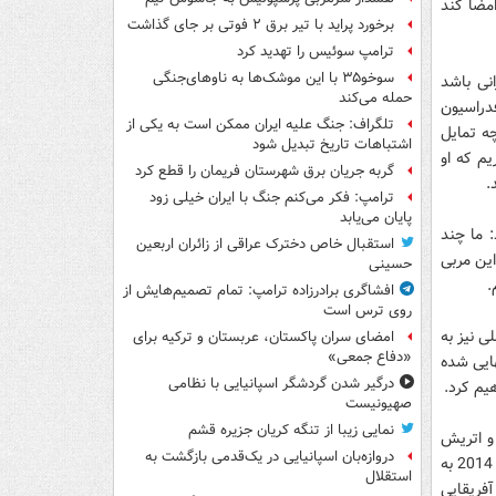
امضا کند
برخورد پراید با تیر برق ۲ فوتی بر جای گذاشت
ترامپ سوئیس را تهدید کرد
سوخو۳۵ با این موشک‌ها به ناوهای‌جنگی
انی باشد
حمله می‌کند
 این مربی با فدراسیون
تلگراف: جنگ علیه ایران ممکن است به یکی از
چه تمایل
اشتباهات تاریخ تبدیل شود
یم که او
گربه جریان برق شهرستان فریمان را قطع کرد
.
ترامپ: فکر می‌کنم جنگ با ایران خیلی زود
پایان می‌یابد
: ما چند
استقبال خاص دخترک عراقی از زائران اربعین
این مربی
حسینی
.
افشاگری برادرزاده ترامپ: تمام تصمیم‌هایش از
روی ترس است
ی نیز به
امضای سران پاکستان، عربستان و ترکیه برای
«دفاع جمعی»
هایی شده
درگیر شدن گردشگر اسپانیایی با نظامی
یم کرد.
صهیونیست
نمایی زیبا از تنگه کریان جزیره قشم
 و اتریش
دروازه‌بان اسپانیایی در یک‌قدمی بازگشت به
خبر داد و افزود: برای اینکه تیم ملی کشورمان در سه ماه باقیمانده به مسابقات جام جهانی 2014 به
استقلال
د بلاروس آفریقایی