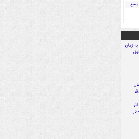
پاسخ
مان
وق