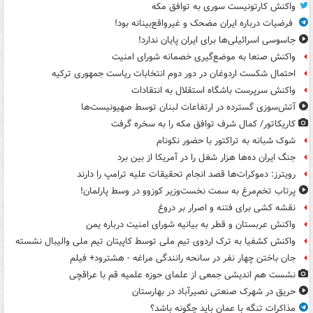
واکنش کارتونیست سوری به توافق مکه
فرضیات درباره ایران مضحک و غیرواقع‌بینانه بود!
جاسوسی اسرائیلی‌ها برای ایران پایان ندارد!
واکنش صنعا به موضع‌گیری خصمانه شورای امنیت
احتمال شکست اردوغان در دور دوم انتخابات ریاست جمهوری ترکیه
واکنش سرپرست باشگاه استقلال به انتقادات
آتش‌سوزی گسترده در ارتفاعات لبنان توسط صهیونیست‌ها
کاریکاتور/ کمال شرف توافق مکه را به سخره گرفت
شوک شبانه به تراکتور با حضور نکونام
جنگ ایران ده‌ها هزار شغل را در آمریکا از بین برد
رویترز: دموکرات‌ها قصد انجام تحقیقات علیه ترامپ را دارند
پرتاب تخم‌مرغ به سمت نخست‌وزیر کوزوو در وسط پارلمان!
نقشه کشی برای فتنه و اصرار بر دروغ
واکنش عربستان و قطر به بیانیه شورای امنیت درباره یمن
واکنش کشفیا به ترک اردوی تیم ملی توسط کاپیتان تیم ملی والیبال نشسته
جان باختن چهار نفر در سانحه رانندگی مراغه - هشترود+ فیلم
نشست هم اندیشی جمعی از علمای حوزه علمیه قم با عراقچی
حریق در شهرک صنعتی نصیرآباد در بهارستان
مذاکرات تنگه با عمان باید چگونه باشد؟