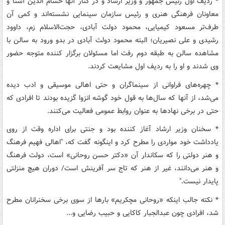
* ردیف اول رئیس جمهور و وزیر ارشاد و در کنار آنها حسام الدین آشنا و
معاونان فرهنگی هنری و رئیس سازمان سینمایی نشسته‌اند و کمی آن
طرف‌تر مسعود کیمیایی، محمود دولت آبادی، حجت‌الاسلام زم، داوود
رشیدی و علی نصیریان؛ البته محمود دولت آبادی در بدو ورود به سالن با
مشاهده سالن به طبقه دوم رفت اما مسئولان برگزار کننده متوجه حضور
وی شدند و او را به ردیف اول مشایعت کردند.
* چهره‌های فراوانی از سینماگران و حتی اهالی موسیقی و ادب دیده
می‌شد، از آنها که سال‌ها به قول خود گوشه انزوا گزیده بودند تا افرادی که
حتی در برخی نهادها به عنوان روابط عمومی فعالیت می‌‌کنند.
* سخنان وزیر ارشاد آغاز کننده بود و جنتی برای اداره وقت از روی
یادداشت خود مواردی را مطرح کرد و اینگونه گفت که، "اهالی فهیم فرهنگ
و هنر دولتی را که سکاندار آن «دکتر حسن روحانی» است، دولت فرهنگ
و هنر می‌دانند، غیر از هنر که تاج سر آفرینش است/ دوران هیچ منزلتی
پایدار نیست."
* نکته جالب اینکه «روحانی مچکریم» بارها از سوی برخی سخنرانان مطرح
شد، افرادی چون عبدالجبار کاکایی و حبیب رضایی و...