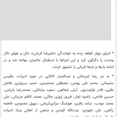
* اجرای چهار قطعه زنده به خوانندگی «علیرضا قربانی» حال و هوای تالار
وحدت را دگرگون کرد و این اجراها با استقبال حاضران مواجه شد و در
ادامه بارها و بارها قربانی را تشویق کردند.
* به جز رضا امیرخانی و عبدالجبار کاکایی در حوزه ادبیات، بلقیس
سلیمانی، محمد علی بهمنی، مصطفی جمشیدی، حمید سبزواری، فاضل
نظری، قادر طراوت‌پور، آرش شفاهی، سعید بیابانکی، محمدرضا بایرامی،
حسین فتاحی، راضیه تجار، فیروز زنوزی جلالی، محمد کاظم مزینانی، علی
محمد مودب، ساعد باقری، هوشنگ مرادی‌کرمانی، سهیل محمودی، فاطمه
راکعی، علی داوودی، عزت‌الله الوندی و جمعی از اهالی بنیاد ادبیات