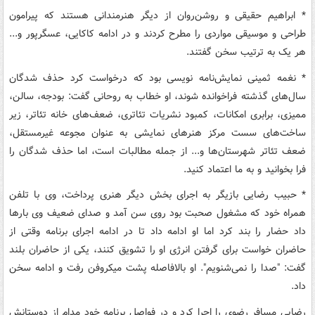
* ابراهیم حقیقی و روشن‌روان از دیگر هنرمندانی هستند که پیرامون
طراحی و موسیقی مواردی را مطرح کردند و در ادامه کاکایی، عسگرپور و...
هر یک به ترتیب سخن گفتند.
* نغمه ثمینی نمایش‌نامه نویسی بود که درخواست کرد حذف شدگان
سال‌های گذشته فراخوانده شوند، او خطاب به روحانی گفت: بودجه، سالن،
ممیزی، برابری امکانات، کمبود نشریات تئاتری، ضعف‌های خانه تئاتر، زیر
ساخت‌های سست مرکز هنرهای نمایشی به عنوان مجوعه غیرمستقل،
ضعف تئاتر شهرستان‌ها و... از جمله مطالبات است، اما حذف شدگان را
فرا بخوانید و به ما اعتماد کنید.
* حبیب رضایی بازیگر به اجرای بخش دیگر هنری پرداخت، وی با تلفن
همراه خود که مشغول صحبت بود روی سن آمد و صدای ضعیف وی بارها
داد حضار را بند کرد اما او ادامه داد تا در ادامه اجرای برنامه وقتی از
حاضران خواست برای گرفتن انرژی او را تشویق کنند، یکی از حاضران بلند
گفت: "صدا را نمی‌شنویم". او بالافاصله پشت میکروفن رفت و ادامه سخن
داد.
رضایی مسافر رضوی را اجرا کرد و در فواصل برنامه خود مدام از دوستانش