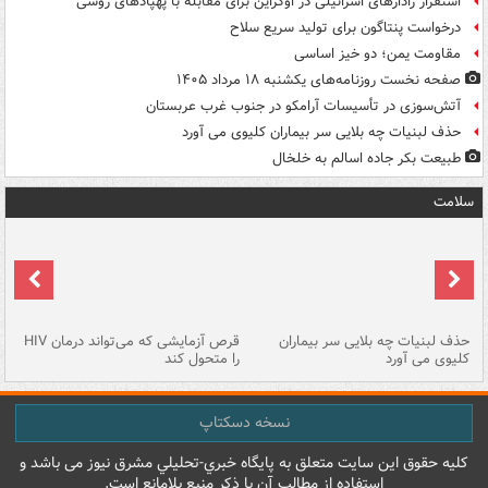
استقرار رادارهای اسرائیلی در اوکراین برای مقابله با پهپادهای روسی
درخواست پنتاگون برای تولید سریع سلاح
مقاومت یمن؛ دو خیز اساسی
صفحه نخست روزنامه‌های یکشنبه ۱۸ مرداد ۱۴۰۵
آتش‌سوزی در تأسیسات آرامکو در جنوب غرب عربستان
حذف لبنیات چه بلایی سر بیماران کلیوی می آورد
طبیعت بکر جاده اسالم به خلخال
سلامت
حذف لبنیات چه بلایی سر بیماران
قرص آزمایشی که می‌تواند درمان HIV
عل
کلیوی می آورد
را متحول کند
قل
نسخه دسکتاپ
کليه حقوق اين سايت متعلق به پایگاه خبري-تحليلي مشرق نيوز می باشد و
استفاده از مطالب آن با ذکر منبع بلامانع است.