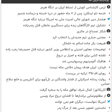
ترس کارشناس کویتی از تسلط ایران بر تنگۀ هرمز
خدمه ناو لینکلن: پس از ۸ ماه حضور در دریا خسته و درمانده‌ شدیم
هشدار دبیر شورای عالی امنیت ملی به امریکا درباره تنگه هرمز
تشکیل تیم کارآگاهان زبده برای دستگیری عاملان قتل رجب‌زاده
شکار تمساح در مالزی
مجتبی جباری تیم جدیدش را انتخاب کرد
طبیعت بکر جاده اسالم به خلخال
توضیحات معاون امنیتی و انتظامی وزیر کشور درباره قتل حمیدرضا رجب زاده
نقشه کشی برای فتنه و اصرار بر دروغ
هافبک آلومینیوم پرسپولیسی شد
فیدان: ایران هدف پیمان دفاعی مکه نیست
رویای اف-۳۵ ترکیه در بن‌بست
روایت رسانه اسرائیلی از فشار واشنگتن بر تل‌آویو برای آتش‌بس و خلع سلاح
حماس
کاریکاتور/ کمال شرف توافق مکه را به سخره گرفت
از مظلوم‌نمایی براندازها تا افشای دروغ مراد ویسی
آمریکا نتوانست؛ دیگران هم نمی توانند
نخستین تصویر مسی بعد از مرگ پدر