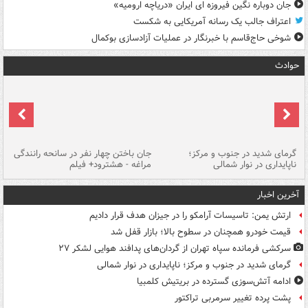
جان دوباره نگین فیروزه ای ایران «دریاچه ارومیه»
اعتراف جالب یک رسانه آمریکایی به شکست
شوخی حاج‌قاسم با خبرنگار در عملیات آزادسازی بوکمال
حوادث
گرمای شدید در جنوب و مرکز؛
جان باختن چهار نفر در سانحه رانندگی
حر
ناپایداری در نوار شمالی
مراغه - هشترود+ فیلم
به
آخرین اخبار
ارتش یمن: تاسیسات آرامکو را در جیزان هدف قرار دادیم
قیمت خودرو همچنان در سطوح بالا؛ بازار قفل شد
سرکشی فرمانده سپاه تهران از گردان‌های پدافند هوایی لشکر ۲۷
گرمای شدید در جنوب و مرکز؛ ناپایداری در نوار شمالی
ادامه آتش‌سوزی گسترده در بریتیش کلمبیا
پشت پرده تغییر سرمربی تراکتور