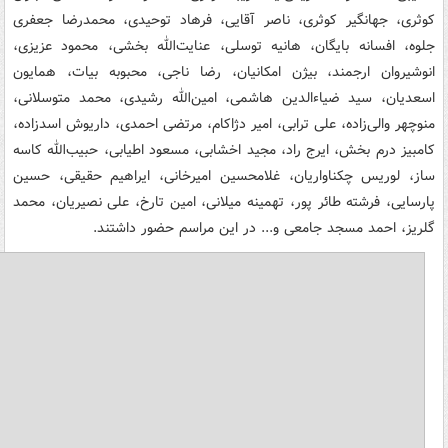
کوثری، جهانگیر کوثری، ناصر آقایی، فرهاد توحیدی، محمدرضا جعفری
جلوه، افسانه بایگان، هانیه توسلی، عنایت‌الله بخشی، محمود عزیزی،
انوشیروان ارجمند، بیژن امکانیان، رضا ناجی، محبوبه بیات، همایون
اسعدیان، سید ضیاء‌الدین هاشمی، امین‌الله رشیدی، محمد متوسلانی،
منوچهر والی‌زاده، علی ترابی، امیر دژاکام، مرتضی احمدی، داریوش اسدزاده،
کامبیز درم بخش، ایرج راد، مجید اخشابی، مسعود اطیابی، حبیب‌الله کاسه
ساز، لوریس چکناواریان، غلامحسین امیرخانی، ایراهیم حقیقی، حسین
پارسایی، فرشته طائر پور، تهمینه میلانی، امین تارخ، علی نصیریان، محمد
گلریز، احمد مسجد جامعی و... در این مراسم حضور داشتند.