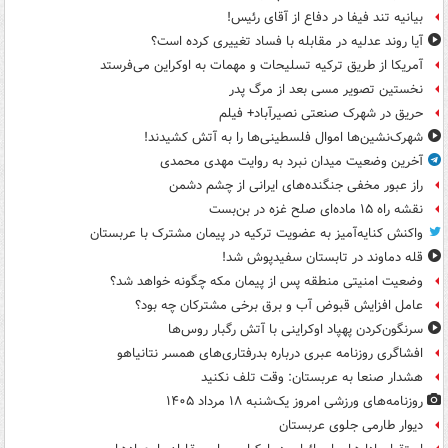
بیانیه تند فیفا در دفاع از آقای رئیس!
آیا روند عدلیه در مقابله با فساد تغییری کرده است؟
آمریکا از طریق ترکیه تسلیحات و مهمات به اوکراین می‌فرستد
نخستین تصویر مسی بعد از مرگ پدر
حریق در شهرک صنعتی نصیرآباد+ فیلم
شهرک‌نشین‌ها اموال فلسطینی‌ها را به آتش کشیدند!
آخرین وضعیت میدان نبرد به روایت مهدی محمدی
راز عبور مخفی جنگنده‌های ایرانی از چشم دشمن
نقشه راه ۱۵ ماده‌ای صلح غزه در بن‌بست
واکنش کنایه‌آمیز به عضویت ترکیه در پیمان مشترک با عربستان
قله دماوند در تابستان سفیدپوش شد!
وضعیت امنیتی منطقه پس از پیمان مکه چگونه خواهد شد؟
عامل افزایش قبوض آب و برق برخی مشترکان چه بود؟
سرنگون‌کردن پهپاد اوکراینی با آتش رگبار روس‌ها
افشاگری روزنامه عبری درباره بدرفتاری‌های همسر نتانیاهو
هشدار صنعا به عربستان: وقت تلف نکنید
روزنامه‌های ورزشی امروز یک‌شنبه ۱۸ مرداد ۱۴۰۵
دیوار طارمی جلوی عربستان