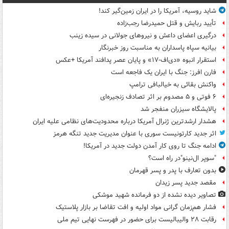
شاید روسیه، آمریکا را در ایران زمین‌گیر کند!
تأیید ربایش و قتل حمیدرضا رجب‌زاده
درگیری اعضای داعش و نیروهای جولانی در سیده زینب
بیانیه سپاه پاسداران به مناسبت روز خبرنگار
استقرار انبوه «دی‌اف‑۱۷» و پایان عصر پدافند آمریکا +عکس
فارن افرز: جنگ با ایران یک فاجعه است
واکنش بقائی به خیالبافی ترامپ
۶ فوتی و ۵ مصدوم بر اثر تصادف زنجیره‌ای
پالایشگاه سیزران منفجر شد
هشدار ارشدترین ژنرال آمریکا درباره محدودیت‌های نظامی علیه ایران
اثر جدید کارتونیست سوری با عنوان مدیریت جدید تنگه هرمز
ادامه جنگ تا روی کار آمدن دولت جدید در آمریکا!
"سوپر ال‌نینو"در راه است؟
بدون تعارف با پدر و پسر قهرمان
مقصد جدید پسر زیدان
تصاویر دیده‌ نشده از دو فرمانده شهید موشکی
فشار هم‌زمان گرانی مواد اولیه و افت تقاضا بر بازار پلاستیک
رقابت ۲۸ والیبالیست برای حضور در فهرست نهایی تیم ملی