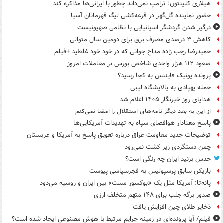
هیلاری کلینتون: ترامپ نمی‌داند چطور با ایرانی‌ها مذاکره کند
حضور نماینده گل‌گهر در قرعه‌کشی لیگ قهرمانان آسیا
درگیر شدن گردشگر اسپانیایی با نظامی صهیونیست
کاهش ۳ درصدی مصرف برق برای دومین سال متوالی
حمیدرضا رجب زاده مداح جوانی که در خود خود غلطید +فیلم
صعود ۱۱۲ هزار واحدی شاخص بورس در معاملات امروز
پرونده یونیک فایننس به کجا رسید؟
حمله پهپادی به پالایشگاه لیبی
هدایای روز خبرنگار ۱۴۰۵ اعلام شد
از این به بعد دیگر نامه‌های استقلال را امضا نمی‌کنم
پاسخ معنادار هوافضای سپاه به تهدیدات آمریکایی‌ها
توضیحات جدید مقاومت عراق درباره تعویق پاسخ به آمریکا و عربستان
چمن دستگردی زیر کشت نمی‌رود
حدس بزنید ایران چه رنگی است؟
بازیکن سابق پرسپولیس به فجرسپاسی پیوست
پانه‌تا: آمریکا مثل یک «بوکسور مست» بین ایران و روسیه می‌دود
صدور برگه جلب برای ۱۴۸ متهم متخلف ارزی
ذخایر طلای چین افزایش یافت
فیلم/ آیا پرونده‌ای در زمینه جرایم مرتبط با هوش مصنوعی ایجاد شده است؟