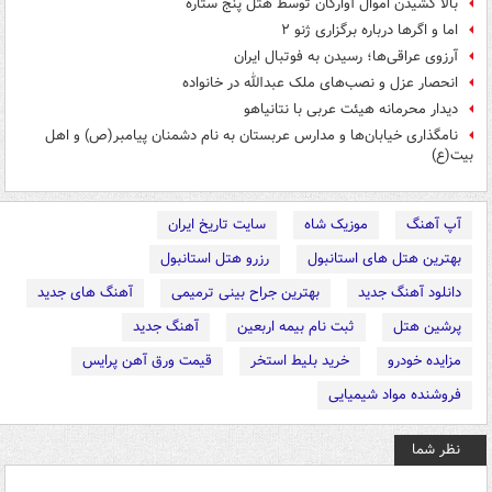
بالا کشیدن اموال آوارگان توسط هتل پنج ستاره
اما و اگرها درباره برگزاری ژنو ۲
آرزوی عراقی‌‌ها؛‌ رسیدن به فوتبال ایران
انحصار عزل و نصب‌های ملک عبدالله در خانواده
دیدار محرمانه هیئت عربی با نتانیاهو
نامگذاری خیابان‌ها و مدارس عربستان به نام دشمنان پیامبر(ص) و اهل
بیت(ع)
آپ آهنگ
موزیک شاه
سایت تاریخ ایران
بهترین هتل های استانبول
رزرو هتل استانبول
دانلود آهنگ جدید
بهترین جراح بینی ترمیمی
آهنگ های جدید
پرشین هتل
ثبت نام بیمه اربعین
آهنگ جدید
مزایده خودرو
خرید بلیط استخر
قیمت ورق آهن پرایس
فروشنده مواد شیمیایی
نظر شما