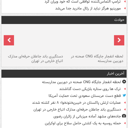
ترامپ التماس‌کننده توافقی است که خود ویران کرد
مورینیو هرگز نباید از رئال مادرید جدا می‌شد
حوادث
نی
لحظه انفجار جایگاه CNG صحنه در
دستگیری باند جاعلان حرفه‌ای مدارک
حم
دوربین مداربسته
اتباع خارجی در تهران
خو
آخرین اخبار
لحظه انفجار جایگاه CNG صحنه در دوربین مداربسته
ترک ها روی ستاره بلژیکی دست گذاشتند
قطع دست عربستان سعودیِ تحت حمایت آمریکا
عملیات ارتش پاکستان در خیبرپختونخوا؛ ۸ نفر کشته شدند
دستگیری باند جاعلان حرفه‌ای مدارک اتباع خارجی در تهران
جاده‌های مشهد آماده میزبانی از زائران رضوی
حمله روسیه به یک کشتی حامل سلاح برای اوکراین