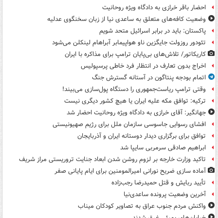
احضار باقر خرازی به دادگاه ویژه روحانیت
وضعیت کافه‌های متعلق به ساعدی نیا از زبان سخنگوی عدلیه
پاکستان: باید در برابر اسرائیل متحد شویم
تئودور روزولت جایگزین ناو هواپیمابر آبراهام لینکلن می‌شود
کاریکاتور/ تلاش‌های بی‌پایان ترامپ برای مذاکره با ایران
اخراج بدون تعارف در انتظار فرد خاطی پرسپولیس
اتمام بودجه پنتاگون در آستانه گسترش جنگ
وقتی ترامپ ریاست‌جمهوری را دستگاه پول‌سازی می‌بیند!
ترکیه: توافق مکه علیه ایران یا هیچ کشور دیگری نیست
جهانگیر: آقای خرازی به دادگاه ویژه روحانیت احضار شد
افشای رسوایی جاسوسی سازمان ملل برای رژیم صهیونیستی
توافق برای برگزاری دیدار دوستانه ایران و آذربایجان
ابراهیم صادقی سرمربی سایپا شد
تاکید وزارت خارجه بر لزوم روشن شدن ابعاد جنایت تروریستی مراز شریف
آماده سازی ضریح نورانی امیرالمومنین برای ایام پایانی صفر
تأیید ربایش و قتل حمیدرضا رجب‌زاده
آخرین وضعیت پرونده ساعدی‌نیا
واکنش مردم جنوب عراق به تصاویر کودکان میناب
خیابان‌های بمبئی غرق شدند