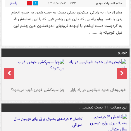
پاسخ
خادم الصلوات مهدی
۱۱:۳۳ - ۱۳۹۲/۰۹/۰۷
0
0
مشرق جان یه رایزنی میکردی ببینی دست به جیب شدن یه خیری انجام
بدن یا نه،با پولو پله یی که دارن عین چشم فیل که با این عظمتش قد
یه گردوست دست ایناهم با اینهمه ثروتهای اندوختشون عین چشم اون
فیل کوچیکه یا.........
خودرو
خودروهای جدید شیائومی در راه بازار
چرا سیم‌کشی خودرو ذوب می‌شود؟
شو
این مطالب را از دست ندهید....
کاهش ۳ درصدی مصرف برق برای دومین سال
متوالی