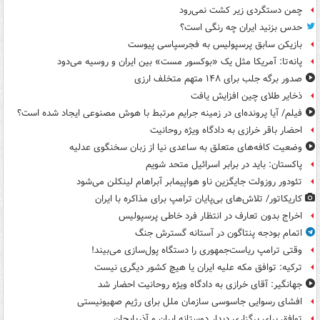
چمن دستگردی زیر کشت نمی‌رود
حدس بزنید ایران چه رنگی است؟
بازیکن سابق پرسپولیس به فجرسپاسی پیوست
پانه‌تا: آمریکا مثل یک «بوکسور مست» بین ایران و روسیه می‌دود
صدور برگه جلب برای ۱۴۸ متهم متخلف ارزی
ذخایر طلای چین افزایش یافت
فیلم/ آیا پرونده‌ای در زمینه جرایم مرتبط با هوش مصنوعی ایجاد شده است؟
احضار باقر خرازی به دادگاه ویژه روحانیت
وضعیت کافه‌های متعلق به ساعدی نیا از زبان سخنگوی عدلیه
پاکستان: باید در برابر اسرائیل متحد شویم
تئودور روزولت جایگزین ناو هواپیمابر آبراهام لینکلن می‌شود
کاریکاتور/ تلاش‌های بی‌پایان ترامپ برای مذاکره با ایران
اخراج بدون تعارف در انتظار فرد خاطی پرسپولیس
اتمام بودجه پنتاگون در آستانه گسترش جنگ
وقتی ترامپ ریاست‌جمهوری را دستگاه پول‌سازی می‌بیند!
ترکیه: توافق مکه علیه ایران یا هیچ کشور دیگری نیست
جهانگیر: آقای خرازی به دادگاه ویژه روحانیت احضار شد
افشای رسوایی جاسوسی سازمان ملل برای رژیم صهیونیستی
توافق برای برگزاری دیدار دوستانه ایران و آذربایجان