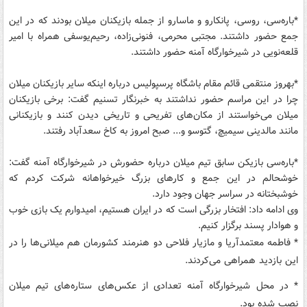
*باره‌سی، روسی، پانکارو و ماسارو از جمله بازیکنان میلان بودند که در این
جمع حضور داشتند. مجتبی محرمی، فنونی‌زاده، رحیم‌یوسفی همراه با امیر
قلعه‌نویی در شیرخوارگاه آمنه حضور داشتند.
*بهروز منتقمی قائم مقام باشگاه پرسپولیس درباره اینکه سایر بازیکنان میلان
چرا در این مراسم حضور نداشتند به خبرنگار تسنیم گفت: برخی بازیکنان
میلان می‌خواستند از مکان‌های تفریحی و تاریخی دیدن کنند و بازیکنانی
مانند مالدینی سیمیچ، گتوسو و... صبح امروز به کاخ سعدآباد رفتند.
*باره‌سی بازیکن سابق تیم میلان درباره حضورش در شیرخوارگاه آمنه گفت:
خوشحالم در این جمع و کارهای بزرگ خیرخواهانه شرکت کردم که
خوشبختانه در سراسر جهان وجود دارد.
وی ادامه داد: افتخار بزرگی است که در ایران هستیم، امیدوارم یک بازی خوب
و هوادار پسند برگزار کنیم.
* فاطمه معتمدآریا و مازیار فلاحی دو هنرمند کشورمان هم میلانی‌ها را در
این بازدید همراهی می‌کردند.
* در محل شیرخوارگاه آمنه تعدادی از عکس‌های ستاره‌های تیم میلان
نصب شده بود.