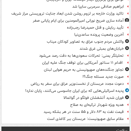
ابراهیم صادقی سرمربی سایپا شد
تاکید وزارت خارجه بر لزوم روشن شدن ابعاد جنایت تروریستی مراز شریف
آماده سازی ضریح نورانی امیرالمومنین برای ایام پایانی صفر
تأیید ربایش و قتل حمیدرضا رجب‌زاده
آخرین وضعیت پرونده ساعدی‌نیا
واکنش مردم جنوب عراق به تصاویر کودکان میناب
خیابان‌های بمبئی غرق شدند
تحلیلگر یمنی: تحرکات سعودی‌ها به دقت رصد می‌شود
اقدام ۱۱ سناتور آمریکایی برای توقف جنگ علیه ایران
تجاوز جنگنده‌های صهیونیستی به حریم هوایی لبنان
صورت جدید مسئله جنگ؟!
دعوت مجدد عربستان از نخست‌وزیر عراق برای سفر به ریاض
پدیده اسرائیلی‌هایی که برای ایران جاسوسی می‌کنند، پایان ندارد!
فوران شدید آتشفشان فوئگو در گواتمالا
هدیه ویژه شهردار ترکیه‌ای به صلاح
قیمت نفت به ۸۳ دلار و ۵۵ سنت در هر بشکه رسید
مقام سابق صهیونیست: عربستان ببر کاغذی است
سلامت