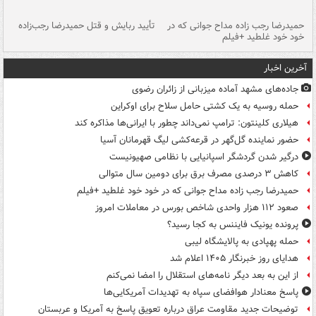
حمیدرضا رجب زاده مداح جوانی که در
تأیید ربایش و قتل حمیدرضا رجب‌زاده
خود خود غلطید +فیلم
تو
آخرین اخبار
جاده‌های مشهد آماده میزبانی از زائران رضوی
حمله روسیه به یک کشتی حامل سلاح برای اوکراین
هیلاری کلینتون: ترامپ نمی‌داند چطور با ایرانی‌ها مذاکره کند
حضور نماینده گل‌گهر در قرعه‌کشی لیگ قهرمانان آسیا
درگیر شدن گردشگر اسپانیایی با نظامی صهیونیست
کاهش ۳ درصدی مصرف برق برای دومین سال متوالی
حمیدرضا رجب زاده مداح جوانی که در خود خود غلطید +فیلم
صعود ۱۱۲ هزار واحدی شاخص بورس در معاملات امروز
پرونده یونیک فایننس به کجا رسید؟
حمله پهپادی به پالایشگاه لیبی
هدایای روز خبرنگار ۱۴۰۵ اعلام شد
از این به بعد دیگر نامه‌های استقلال را امضا نمی‌کنم
پاسخ معنادار هوافضای سپاه به تهدیدات آمریکایی‌ها
توضیحات جدید مقاومت عراق درباره تعویق پاسخ به آمریکا و عربستان