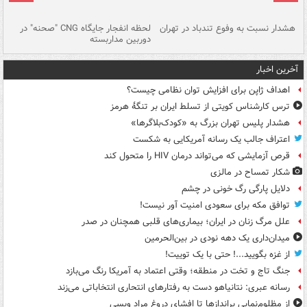
ای
هشدار نسبت به وفوع تندباد در تهران
لحظه انفجار جایگاه CNG "صحنه" در
دس
دوربین مداربسته
ات
آخرین اخبار
اهداف ژاپن برای افزایش توان نظامی چیست؟
ترس کارشناس کویتی از تسلط ایران بر تنگۀ هرمز
هشدار پلیس تهران بزرگ به «کودک‌بلاگرها»
اعتراف جالب یک رسانه آمریکایی به شکست
قرص آزمایشی که می‌تواند درمان HIV را متحول کند
شکار تمساح در مالزی
دلایل پارگی رگ خونی در چشم
توافق مکه برای سعودی امنیت آور نیست!
علل مرگ زنان در ایران؛ بیماری‌های قلبی همچنان در صدر
میدان‌داری یک دهه نودی در بین‌الحرمین
از غزه بگویید...! حتی با یک توییت!
جنگ تاج و تخت در منطقه؛ وقتی اعتماد به آمریکا رنگ می‌بازد
رسانه عبری: نتانیاهو دست به رفتارهای انتحاری انتخاباتی می‌زند
از مظلوم‌نمایی براندازها تا افشای دروغ مراد ویسی