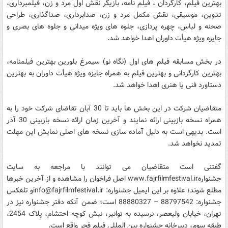
بهترین فیلم، کارگردان ، فیلم نامه، بازیگر نقش اول مرد و زن، فیلمبرداری،
تدوین، موسیقی، نقش مکمل مرد و زن، صدابرداری، صداگذاری، طراحی
صحنه و لباس، چهره پردازی، جلوه های ویژه میدانی و جلوه های بصری و
جایزه ویژه هیأت داوران اهدا خواهد شد.
در بخش مسابقه فیلم های اول (نگاه نو) سیمرغ بلورین بهترین فیلمنامه،
بهترین کارگردانی و بهترین فیلم به همراه جایزه ویژه هیأت داوران به بهترین
دستاورد فنی یا هنری اهدا خواهد شد.
متقاضیان شرکت در این بخش ها باید تا 30 آبان تقاضای شرکت خود را به
همراه نسخه بازبینی ارائه نمایند و آخرین زمان ارائه نسخه بازبینی 30 آذر
است. بدیهی است به دلیل آماده سازی نسخه های اصلی نمایش این مهلت
تمدید نخواهد شد.
گفتنی است متقاضیان می توانند با مراجعه به سایت
جشنوارهwww.fajrfilmfestival.ir اصل فراخوان را مشاهده و از آخرین خبرها
مطلع شوند؛ علاوه بر این ایمیل جشنواره: info@fajrfilmfestival.irو تلفکس
جشنواره: 88797542 – 88880327 است؛ ضمن آنکه دفتر جشنواره نیز در
تهران، خیابان ولیعصر، نرسیده به توانیر، نبش کوچه احتشام، پلاک 2454،
طبقه سوم، دبیرخانه جشنواره بین المللی فیلم فجر واقع است.