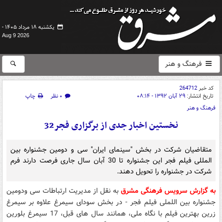
یکشنبه ۱۸ مرداد ۱۴۰۵ -
Aug 9 2026
فرهنگ و هنر
کد خبر
264712
تاریخ انتشار:
۲۹ آبان ۱۳۹۲ - ۰۸:۱۴
۰ نظر
چاپ
فرهنگ و هنر
نخستین اخبار جدی از برگزاری فجر32
متقاضیان شرکت در بخش "سینمای ایران" سی و دومین جشنواره بین
المللی فیلم فجر این جشنواره تا 30 آبان سال جاری فرصت دارند فرم
شرکت در جشنواره را تحویل دهند.
به گزارش سرویس فرهنگی مشرق
به نقل از مدیریت ارتباطات سی ودومین
جشنواره بین اللملی فیلم فجر - در بخش سودای سیمرغ علاوه بر سیمرغ
زرین بهترین فیلم با نگاه ملی، همانند سال های قبل، 17 سیمرغ بلورین