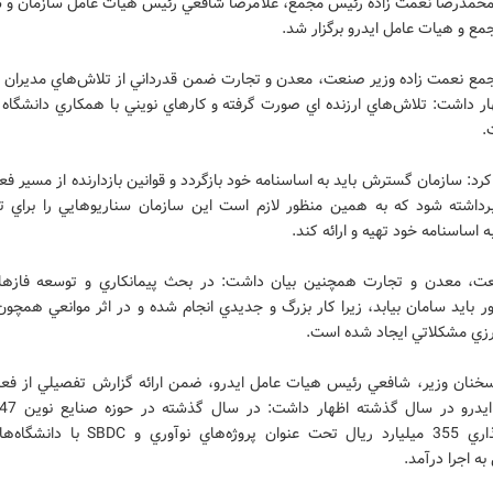
محمدرضا نعمت زاده رئيس مجمع، غلامرضا شافعي رئيس هيات عامل سازمان و س
ع و هيات عامل ايدرو برگزار شد.
جمع نعمت زاده وزير صنعت، معدن و تجارت ضمن قدرداني از تلاش‌هاي مديران و 
ار داشت: تلاش‌هاي ارزنده اي صورت گرفته و كارهاي نويني با همكاري دانشگاه 
.
كرد: سازمان گسترش بايد به اساسنامه خود بازگردد و قوانين بازدارنده از مسير فع
رداشته شود كه به همين منظور لازم است اين سازمان سناريوهايي را براي 
 اساسنامه خود تهيه و ارائه کند.
ت، معدن و تجارت همچنين بيان داشت: در بحث پيمانكاري و توسعه فازه
ر بايد سامان بيابد، زيرا كار بزرگ و جديدي انجام شده و در اثر موانعي همچون
رزي مشكلاتي ايجاد شده است.
خنان وزير، شافعي رئيس هيات عامل ايدرو، ضمن ارائه گزارش تفصيلي از فعال
سرمايه‌گذاري 355 ميليارد ريال تحت عنوان پروژه‌هاي نوآ
به اجرا درآمد.