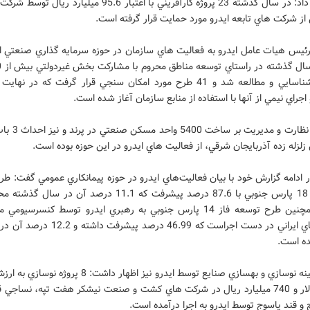
وي ادامه داد: در سال گذشته 23 پروژه كارآفريني با اعتبار 95.6 ميليار
 از شركت هاي تابعه ايدرو مورد حمايت قرار گرفته است.
 رئيس هيات عامل ايدرو به فعاليت هاي سازمان در حوزه سرمايه گذاري صنعتي اش
جراي نيمي از آنها با استفاده از منابع سازمان آغاز شده است.
همچنين نظارت و مديريت 
زلزله زده آذربايجان شرقي، از فعاليت هاي ايدرو در اين حوزه بوده است.
ادامه گزارش خود با بيان فعاليت‌هاي ايدرو در حوزه پيمانكاري عمومي گفت: ط
فاز 17 و 18 پارس جنوبي با 87.6 درصد پيشرفت كه 11.1 درصد آن در 
است، همچنين طرح توسعه فاز 14 پارس جنوبي به رهبري ايدرو توسط كنسرسيو
ه است.
ميليون دلار و 740 ميليارد ريال در شركت هاي كشت و صنعت نيشكر هفت تپه، نساجي
 و قند ياسوج توسط ايدرو به اجرا درآمده است.