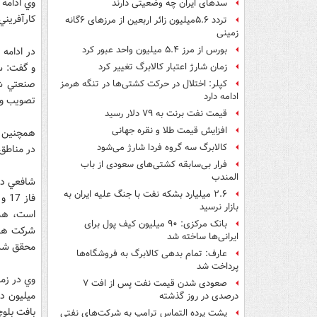
سدهای ایران چه وضعیتی دارند
كارآفريني
تردد ۵.۶میلیون زائر اربعین از مرزهای ۶گانه
زمینی
بورس از مرز ۵.۴ میلیون واحد عبور کرد
در ادامه
زمان شارژ اعتبار کالابرگ تغییر کرد
کپلر: اختلال در حرکت کشتی‌ها در تنگه هرمز
ادامه دارد
تصويب و ا
قیمت نفت برنت به ۷۹ دلار رسید
افزایش قیمت طلا و نقره جهانی
کالابرگ سه گروه فردا شارژ می‌شود
در مناطق 
فرار بی‌سابقه کشتی‌های سعودی از باب
المندب
شافعي در 
۲.۶ میلیارد بشکه نفت با جنگ علیه ایران به
بازار نرسید
بانک مرکزی: ۹۰ میلیون کیف پول برای
ایرانی‌ها ساخته شد
محقق شد
عارف: تمام بدهی کالابرگ به فروشگاه‌ها
پرداخت شد
صعودی شدن قیمت نفت پس از افت ۷
درصدی در روز گذشته
بافت بلوچ
پشت پرده التماس ترامپ به شرکت‌های نفتی