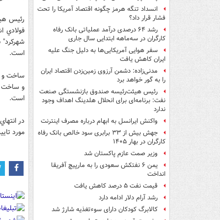
انسداد تنگه هرمز چگونه اقتصاد آمریکا را تحت
فشار قرار داد؟
رئيس هيات
فولادي ا
رشد ۶۴ درصدی درآمد عملیاتی بانک رفاه
کارگران در سه‌ماهه ابتدایی سال جاری
شهركرد" 
سفر هوایی آمریکایی‌ها به دلیل جنگ علیه
است.
ایران کاهش یافت
مدنی‌زاده: دشمن آرزوی زمین‌زدن اقتصاد ایران
را به گور خواهد برد
و ساخت ح
رئیس هیئت‌رئیسه صندوق بازنشستگی صنعت
است.
نفت: برنامه‌ای برای انحلال هلدینگ اهداف وجود
ندارد
واکنش ایرانسل به ابهام درباره مصرف اینترنت
مورد تايي
جهش بیش از ۳۳ برابری سود خالص بانک رفاه
کارگران در بهار ۱۴۰۵
وزیر صمت عازم پاکستان شد
یمن ۶ نفتکش سعودی را به مارپیچ آفریقا
انداخت
قیمت نفت ۵ درصد کاهش یافت
رشد آرام دلار ادامه دارد
کالابرگ کودکان دارای سوءتغذیه شارژ شد