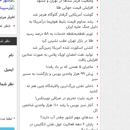
وضعیت قرمز سدها در تهران و مشهد
افزایش قیمت جهانی طلا
گوشت آمریکایی گرفتار گلوگاه هرمز شد
اخبار مرتب
رشد مداوم قیمت بلیط هواپیما درآمریکا به
خطر تع
دلیل جنگ علیه ایران
تورم نقطه‌به‌نقطه خدمات به ۵۸ درصد رسید
نظر شم
طلا در بازار تهران عقب نشینی کرد
کشتی اسکورت شده آمریکا زمین‌گیر شد
نام
تولید نفت اعضای اوپک پلاس به صورت نمادین
افزایش یافت
ماجرای ۵ همتی که بر باد رفت!
ایمیل
پَرش ۹۹ هزار واحدی بورس و بازگشت به مسیر
سبز
نظر شما 
ذخایر نفتی بزرگ‌ترین پالایشگاه چین هم ته
کشید
خرید بلیت تحریم در صرافی نوبیتکس!
آغاز سبز بورس با رشد ۱۱۰ هزار واحدی شاخص
کل
سدهای مهم کشور چقدر آب دارند؟
*
لطفا عدد م
پایان ۶ دهه فعالیت غول نفتی انگلیس در
دریای شمال