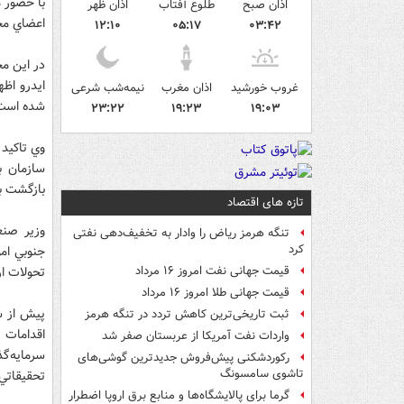
با حضور 
اذان صبح
طلوع آفتاب
اذان ظهر
اعضاي مجم
۱۲:۱۰
۰۵:۱۷
۰۳:۴۲
در اين م
ايدرو اظه
غروب خورشید
اذان مغرب
نیمه‌شب شرعی
شده است
۲۳:۲۲
۱۹:۲۳
۱۹:۰۳
وي تاكيد 
سازمان ب
بازگشت به
تازه های اقتصاد
وزير صنع
تنگه هرمز ریاض را وادار به تخفیف‌دهی نفتی
کرد
جنوبي امو
تحولات ا
قیمت جهانی نفت امروز ۱۶ مرداد
قیمت جهانی طلا امروز ۱۶ مرداد
پيش از س
ثبت تاریخی‌ترین کاهش تردد در تنگه هرمز
واردات نفت آمریکا از عربستان صفر شد
رکوردشکنی پیش‌فروش جدیدترین گوشی‌های
تاشوی سامسونگ
تحقيقاتي 
گرما برای پالایشگاه‌ها و منابع برق اروپا اضطرار