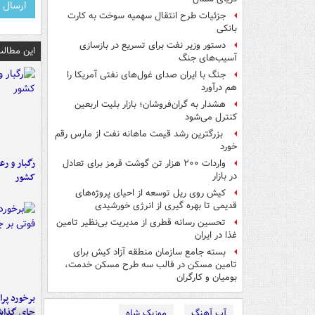
جزئیات طرح انتقال سهمیه سوخت به کارت
بانکی
دستور وزیر نفت برای تسریع در بازسازی
این مطالب
آسیب‌های جنگ
جنگ با ایران صدای غول‌های نفتی آمریکا را
هم درآورد
هشدار به گران‌فروشان؛ بازار بلیت اربعین
کنترل می‌شود
بزرگترین رشد قیمت ماهانه نفت از مارس رقم
خورد
رگبار و رع
واردات ۲۰۰ هزار تن گوشت قرمز برای تعادل
کشور
در بازار
کیش روی ریل توسعه از احیای پروژه‌های
قدیمی تا بهره گیری از انرژی خورشیدی
تحسین رسانه قطری از مدیریت بی‌نظیر تامین
غذا در ایران
بسته جامع سازمان منطقه آزاد کیش برای
تامین مسکن در فالب سه طرح مسکن خدمت،
بومیان و کارگران
جای گذا
آپ آهنگ
موزیک شاه