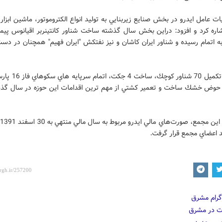
 عامل ايدرو در بخش صنايع زيربنايي به توليد انواع الكتروموتور، ماشين ابزار
شاره كرد و افزود: دراين بخش سال گذشته ساخت شناور كانتينربر اقيانوس پيماي
به اتمام رسيده و شناور ايران كاشان و نيز نفتكش "ايران فهيم" همچنان در د
ساخت و تكميل 70 شناور كوچك
وض خشك ساخت و تعمير كشتي از مهم ترين اقدامات اين حوزه در سال گذش
د
د اعضاي مجمع قرار گرفت.