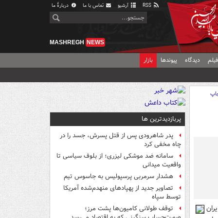
RSS
آرشیو
تماس با ما
دربارهٔ ما
MASHREGH
NEWS
یلم
دیدگاه
پیوندها
بازار
اپ
پربازدیدترین ها
پدر شاهرودی پس از قتل پسرش، جسد را در
چاه مخفی کرد
سامانه ضد موشکی لیزری؛ از بلوف سیاسی تا
واقعیت میدانی
هشدار سرمربی پرسپولیس به جاسوس تیم
تصاویر جدید از پهپادهای منهدم‌شده آمریکا
توسط سپاه
ران
توقف طولانی کامیون‌ها پشت مرز؛
صورت‌حساب سنگینی که به اقتصاد می‌رسد