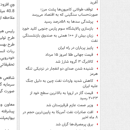
آفرید
توقف طولانی کامیون‌ها پشت مرز؛
40.8
صورت‌حساب سنگینی که به اقتصاد می‌رسد
ملاحظه اي
پرشدگی سدها به ۵۸درصد رسید
بازسازی پالایشگاه سوم پارس جنوبی کلید خورد
رئيس هيات
زیان بیش از ۱۰۰ همتی به صندوق‌ بازنشستگی
نفت
پاییز پرباران در راه ایران
ربات انس
قیمت جهانی طلا امروز ۱۵ مرداد
کالابرگ ۳ گروه شارژ شد
تحقيقاتي
شنیده شدن صدای دو انفجار در نزدیکی تنگه
هرمز
کاهش شدید واردات نفت چین به دلیل جنگ
علیه ایران
صورت گرفت كه عمليات اجرا
قیمت گاز در اروپا به بالاترین سطح خود از
۲۰۲۳ رسید
معاون وز
وزیر صمت عازم قرقیزستان شد
افت صادرات نفت آمریکا به پایین‌ترین حجم در
بيوايمپلن
۸ ماه اخیر
برق پرمصرف‌ها گران شد