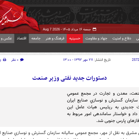
جمعه ۱۶ مرداد ۱۴۰۵ -
Aug 7 2026
ی
دفاع و امنیت
جهاد و مقاومت
حسینیه
فرهنگ و هنر
جامعه
اقتصاد
عکس و ف
257
تاریخ انتشار:
۲۸ مهر ۱۳۹۲ - ۱۳:۰۰
۰ نظر
چ
دستورات جدید نفتی وزیر صنعت
نعت، معدن و تجارت در مجمع عمومي
 سازمان گسترش و نوسازي صنايع ايران
ت جدیدی به ریئیس هیات عامل این
داد و خواستار ساماندهی امور مربوط به
ازهای پارس جنوبی شد.
 مشرق به نقل از مهر، مجمع عمومي ساليانه سازمان گسترش و نوسازي صنايع اي