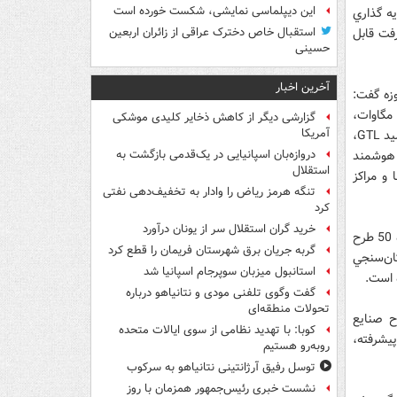
این دیپلماسی نمایشی، شکست خورده است
با حجم سرمايه گذاري
رفت قابل
استقبال خاص دخترک عراقی از زائران اربعین
حسینی
آخرین اخبار
وزه گفت:
رح توليد ممبران يا غشاي اسمز معكوس براي شيرين سازي آب، طرح ساخت توربين 4 مگاوات،
گزارشی دیگر از کاهش ذخایر کلیدی موشکی
آمریکا
طرح بهسازي نمونه اتوبوس هيبريدي، طرح توليد آنتي بادي منوكلونال ضدسرطان، طرح توليد GTL،
 هوشمند
دروازه‌بان اسپانیایی در یک‌قدمی بازگشت به
استقلال
گاه ها و مراكز
تنگه هرمز ریاض را وادار به تخفیف‌دهی نفتی
کرد
خرید گران استقلال سر از یونان درآورد
شافعي همچنين در حوزه تجاري سازي طرح هاي صنايع پيشرفته بيان داشت: در اين حوزه 50 طرح
گربه جریان برق شهرستان فریمان را قطع کرد
 29 طرح مطالعات امكان‌سنجي
استانبول میزبان سوپرجام اسپانیا شد
گفت وگوی تلفنی مودی و نتانیاهو درباره
تحولات منطقه‌ای
ح صنايع
کوبا: با تهدید نظامی از سوی ایالات متحده
ف پيشرفته،
روبه‌رو هستیم
توسل رفیق آرژانتینی نتانیاهو به سرکوب
نشست خبری رئیس‌جمهور همزمان با روز