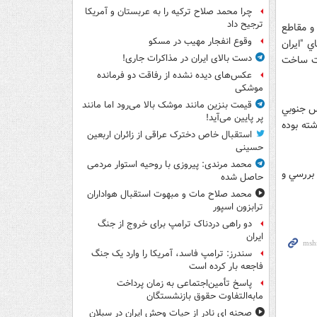
چرا محمد صلاح ترکیه را به عربستان و آمریکا
ترجیح داد
 و مقاطع
وقوع انفجار مهیب در مسکو
 "ايران
دست بالای ایران در مذاکرات جاری!
ست ساخت
عکس‌های دیده نشده از رفاقت دو فرمانده‌
موشکی
قیمت بنزین مانند موشک بالا می‌رود اما مانند
، ساخت 4 جكت، اتمام سرپايه هاي سكوهاي فاز 16 پارس جنوبي
پر پایین می‌آید!
ته بوده
استقبال خاص دخترک عراقی از زائران اربعین
حسینی
محمد مرندی: پیروزی با روحیه استوار مردمی
ر انتهاي اين مجمع، صورت‌هاي مالي ايدرو مربوط به سال مالي منتهي به 30 اسفند 1391 بررسي و
حاصل شده
محمد صلاح مات و مبهوت استقبال هواداران
ترابزون اسپور
دو راهی دردناک ترامپ برای خروج از جنگ
ایران
سندرز: ترامپ فاسد، آمریکا را وارد یک جنگ
فاجعه بار کرده است
پاسخ تأمین‌اجتماعی به زمان پرداخت
مابه‌التفاوت حقوق بازنشستگان
صحنه ای نادر از حیات وحش ایران در سبلان