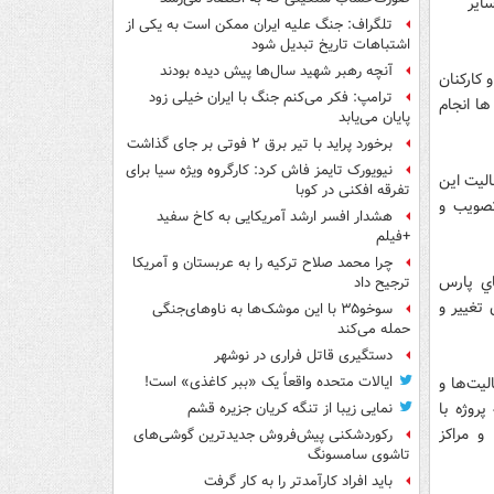
اير
تلگراف: جنگ علیه ایران ممکن است به یکی از
اشتباهات تاریخ تبدیل شود
آنچه رهبر شهید سال‌ها پیش دیده بودند
كاركنان
ترامپ: فکر می‌کنم جنگ با ایران خیلی زود
ها انجام
پایان می‌یابد
برخورد پراید با تیر برق ۲ فوتی بر جای گذاشت
نیویورک تایمز فاش کرد: کارگروه ویژه سیا برای
اليت اين
تفرقه افکنی در کوبا
تصويب و
هشدار افسر ارشد آمریکایی به کاخ سفید
+فیلم
چرا محمد صلاح ترکیه را به عربستان و آمریکا
اي پارس
ترجیح داد
 تغيير و
سوخو۳۵ با این موشک‌ها به ناوهای‌جنگی
حمله می‌کند
دستگیری قاتل فراری در نوشهر
يت‌ها و
ایالات متحده واقعاً یک «ببر کاغذی» است!
اقدامات ايدرو در سال گذشته اظهار داشت: در سال گذشته در حوزه صنايع نوين 47 پروژه با
نمایی زیبا از تنگه کریان جزیره قشم
وري و SBDC با دانشگاه‌ها و مراكز
رکوردشکنی پیش‌فروش جدیدترین گوشی‌های
تاشوی سامسونگ
باید افراد کارآمدتر را به کار گرفت