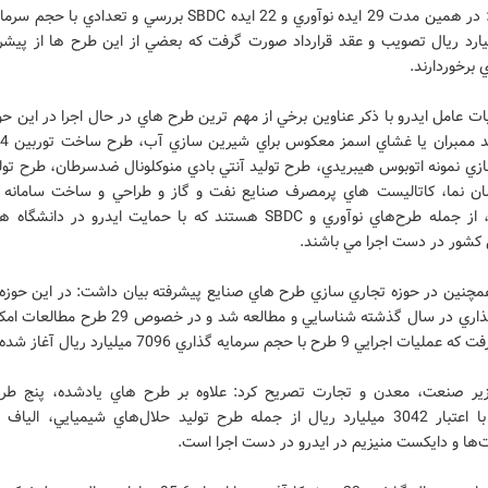
وي افزود: در همين مدت 29 ايده نوآوري و 22 ايده SBDC بررسي و تعدادي 
 ميليارد ريال تصويب و عقد قرارداد صورت گرفت كه بعضي از اين طرح ها از پيش
 برخوردارند.
 عامل ايدرو با ذكر عناوين برخي از مهم ترين طرح هاي در حال اجرا در اين ح
ط
ان نما، كاتاليست هاي پرمصرف صنايع نفت و گاز و طراحي و ساخت سامانه
خودرويي، از جمله طرح‌هاي نوآوري و SBDC هستند كه با حمايت ايدرو در دانش
 كشور در دست اجرا مي باشند.
سرمايه گذاري در سال گذشته شناسايي و مطالعه شد و در خصوص
يي 9 طرح با حجم سرمايه گذاري 7096 ميليارد ريال آغاز شده است.
ير صنعت، معدن و تجارت تصريح كرد: علاوه بر طرح هاي يادشده، پنج طر
پيشرفته با اعتبار 3042 ميليارد ريال از جمله طرح توليد حلال‌هاي شيميايي، اليا
ت‌ها و دايكست منيزيم در ايدرو در دست اجرا است.