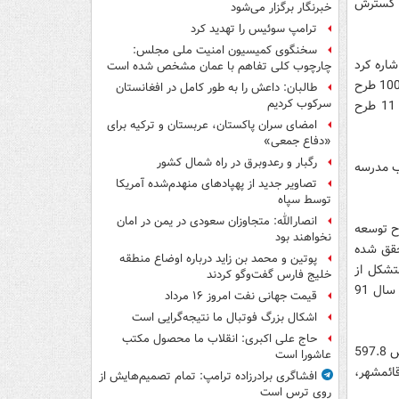
د ريال توسط شركت گسترش
خبرنگار برگزار می‌شود
ترامپ سوئیس را تهدید کرد
سخنگوی کمیسیون امنیت ملی مجلس:
اره كرد
چارچوب کلی تفاهم با عمان مشخص شده است
و گفت: سال گذشته در راستاي توسعه مناطق محروم با مشاركت بخش غيردولتي بيش از 100 طرح
طالبان: داعش را به طور کامل در افغانستان
سرکوب کردیم
صنعتي شناسايي و مطالعه شد و 41 طرح مورد امكان سنجي قرار گرفت كه در نهايت 11 طرح
امضای سران پاکستان، عربستان و ترکیه برای
«دفاع جمعی»
رگبار و رعدوبرق در راه شمال کشور
بر ساخت 5400 واحد مسكن صنعتي در پرند و نيز احداث 3 باب مدرسه
تصاویر جدید از پهپادهای منهدم‌شده آمریکا
توسط سپاه
انصارالله: متجاوزان سعودی در یمن در امان
رح توسعه
نخواهند بود
سال گذشته محقق شده
پوتین و محمد بن زاید درباره اوضاع منطقه
مي متشكل از
خلیج فارس گفت‌وگو کردند
شركت هاي ايراني در دست اجراست كه 46.99 درصد پيشرفت داشته و 12.2 درصد آن در سال 91
قیمت جهانی نفت امروز ۱۶ مرداد
اشکال بزرگ فوتبال ما نتیجه‌گرایی است
حاج علی اکبری: انقلاب ما محصول مکتب
وي در زمينه نوسازي و بهسازي صنايع توسط ايدرو نيز اظهار داشت: 8 پروژه نوسازي به ارزش 597.8
عاشورا است
 قائمشهر،
افشاگری برادرزاده ترامپ: تمام تصمیم‌هایش از
روی ترس است