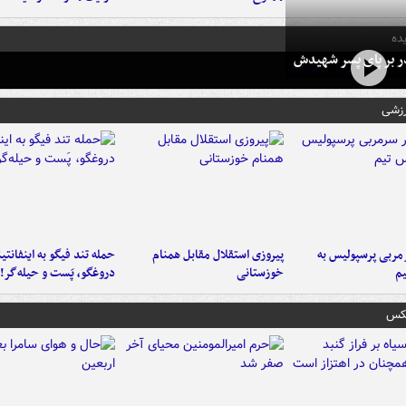
ده
در بر پای پسر شهیدش
رزشی
ربی پرسپولیس به
پیروزی استقلال مقابل همنام
حمله تند فیگو به اینفانتین
م
خوزستانی
دروغگو، پَست‌ و حیله‌گر!
عکس