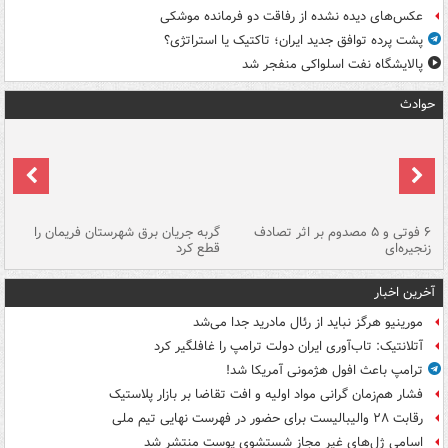
عکس‌های دیده نشده از رفاقت دو فرمانده‌ موشکی
پشت پرده توافق جدید ایران؛ تاکتیک یا استراتژی؟
پالایشگاه نفت اسلواکی منفجر شد
حوادث
۶ فوتی و ۵ مصدوم بر اثر تصادف
گربه جریان برق شهرستان فریمان را
رگ
زنجیره‌ای
قطع کرد
آخرین اخبار
مورینیو هرگز نباید از رئال مادرید جدا می‌شد
آتلانتیک: تاب‌آوری ایران دولت ترامپ را غافلگیر کرد
ترامپ باعث افول هژمونی آمریکا شد!
فشار هم‌زمان گرانی مواد اولیه و افت تقاضا بر بازار پلاستیک
رقابت ۲۸ والیبالیست برای حضور در فهرست نهایی تیم ملی
اسامی ژل‌های غیر مجاز شستشوی پوست منتشر شد