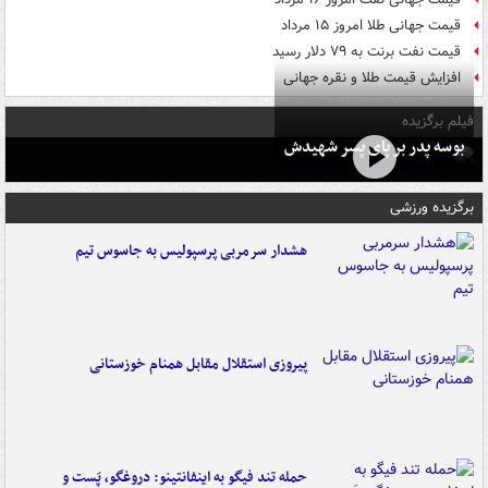
قیمت جهانی طلا امروز ۱۵ مرداد
قیمت نفت برنت به ۷۹ دلار رسید
افزایش قیمت طلا و نقره جهانی
فیلم برگزیده
بوسه‌ پدر بر پای پسر شهیدش
برگزیده ورزشی
هشدار سرمربی پرسپولیس به جاسوس تیم
پیروزی استقلال مقابل همنام خوزستانی
حمله تند فیگو به اینفانتینو: دروغگو، پَست‌ و