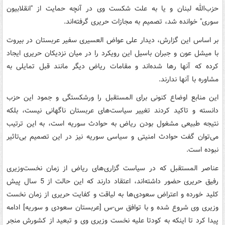
حزب‌الله لبنان و یا به علت شکست وی در آنچه حمایت از "انقلابیون
سوری" خوانده شد، تصمیم به مجازات حریری گرفته‌اند.
بر اساس این گزارش، دیدار علی
عواض
العسیری
سفیر عربستان در بیروت
با
میشل
عون و جبران
باسیل
این رویکرد را در میان نزدیکان حریری ایجاد
کرده که آنها رها شده‌اند و مقامات ریاض دیگر مانند قبل تمایلی به
مشاوره با آنها ندارند.
این منابع اوضاع کنونی برای المستقبل را ورشکستگی و جمود این حزب
دانسته و تاکید کردند تغییر سیاست‌های عربستان ناگهانی نیست، بلکه
نتیجه طبیعی مشغول بودن ریاض به حوادث سوریه است، به این ترتیب
می‌توان گفت حوادث امنیتی و سیاسی سوریه نیز در این تصمیم بی‌تاثیر
نبوده است.
عناصر المستقبل که در سیاست گزاری‌های ریاض از زمان نخست‌وزیری
رفیق حریری حضور داشته‌اند، اعتقاد دارند که این حالت از 5 سال پیش
کلید خورده و اعتراض سعودی‌ها به لیاقت و کفایت حریری از زمان نخست
وزیری وی شروع شده و با توافق س-س [عربستان سعودی و سوریه] ادامه
پیدا کرد تا اینکه به کودتا علیه نخست وزیری وی و تبعید از کشورش منجر