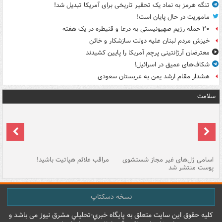
تنگه هرمز به نماد یک تحقیر تاریخی برای آمریکا تبدیل شد!
ماموریت در حال پایان است!
۲۰ حمله رژیم صهیونیستی به درعا و قنیطره در یک هفته
خیزش مردم لبنان علیه دولت سازشکار و خائن
معترضان آرژانتینی پرچم آمریکا را پایین کشیدند
شکاف‌های عمیق در اسرائیل!
هشدار مقام ارشد یمن به عربستان سعودی
سلامت
اسامی ژل‌های غیر مجاز شستشوی
مراقب علائم هپاتیت باشید!
با
پوست منتشر شد
به
نسخه دسکتاپ
کليه حقوق اين سايت متعلق به پایگاه خبري-تحليلي مشرق نيوز می باشد و