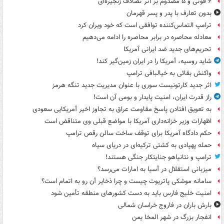
۶ فوتی و ۵ مصدوم بر اثر تصادف زنجیره‌ای
بدون تعارف با پدر و پسر قهرمان
ترامپ التماس‌کننده توافقی است که خود ویران کرد
معادله محاصره در برابر محاصره را ادامه می‌دهیم
تحریم‌های جدید ضد ایرانی آمریکا
شاید روسیه، آمریکا را در ایران زمین‌گیر کند!
واکنش بقائی به خیالبافی ترامپ
اثر جدید کارتونیست سوری با عنوان مدیریت جدید تنگه هرمز
راز قدرت ایران، امنیت پایدار و بومی آن است!
به تعویق افتادن پاسخ مقاومت عراق به تجاوز اخیر آمریکایی سعودی
اظهارات وزیر خزانه‌داری آمریکا با مواضع قبلی وی متناقض است
حکم دادگاه آمریکا برای توقف ساخت سالن رقص ترامپ
حمله پهپادی به کشتی ترکیه‌ای در دریای سیاه
ترامپ و نتانیاهو جنایتکار جنگی هستند!
میزبانی استقلال در آسیا به امارات می‌رسد؟
سامانه موشکی پاتریوت چیست و چرا ذخایر آن رو به اتمام است؟
امنیت خلیج فارس باید به دست کشورهای منطقه تأمین شود
بارش باران در فاروج خراسان شمالی
انفجار بزرگ در شهر المخا یمن