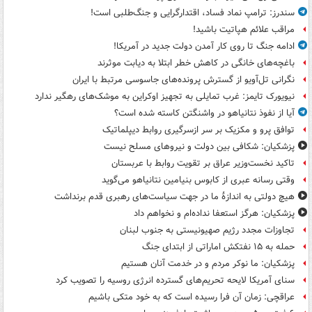
سندرز: ترامپ نماد فساد، اقتدارگرایی و جنگ‌طلبی است!
مراقب علائم هپاتیت باشید!
ادامه جنگ تا روی کار آمدن دولت جدید در آمریکا!
باغچه‌های خانگی در کاهش خطر ابتلا به دیابت موثرند
نگرانی تل‌آویو از گسترش پرونده‌های جاسوسی مرتبط با ایران
نیویورک تایمز: غرب تمایلی به تجهیز اوکراین به موشک‌های رهگیر ندارد
آیا از نفوذ نتانیاهو در واشنگتن کاسته شده است؟
توافق پرو و مکزیک بر سر ازسرگیری روابط دیپلماتیک
پزشکیان: شکافی بین دولت و نیروهای مسلح نیست
تاکید نخست‌وزیر عراق بر تقویت روابط با عربستان
وقتی رسانه عبری از کابوس بنیامین نتانیاهو می‌گوید
هیچ دولتی به اندازۀ ما در جهت سیاست‌های رهبری قدم برنداشت
پزشکیان: هرگز استعفا نداده‌ام و نخواهم داد
تجاوزات مجدد رژیم صهیونیستی به جنوب لبنان
حمله به ۱۵ نفتکش‌ اماراتی از ابتدای جنگ
پزشکیان: ما نوکر مردم و در خدمت آنان هستیم
سنای آمریکا لایحه تحریم‌های گسترده انرژی روسیه را تصویب کرد
عراقچی: زمان آن فرا رسیده است که به خود متکی باشیم