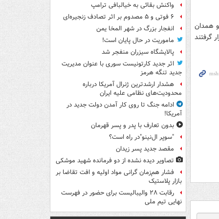
واکنش بقائی به خیالبافی ترامپ
۶ فوتی و ۵ مصدوم بر اثر تصادف زنجیره‌ای
نشاه و همدان
انفجار بزرگ در شهر المخا یمن
ر گرفتند
ماموریت در حال پایان است!
پالایشگاه سیزران منفجر شد
اثر جدید کارتونیست سوری با عنوان مدیریت
جدید تنگه هرمز
هشدار ارشدترین ژنرال آمریکا درباره
محدودیت‌های نظامی علیه ایران
ادامه جنگ تا روی کار آمدن دولت جدید در
آمریکا!
بدون تعارف با پدر و پسر قهرمان
"سوپر ال‌نینو"در راه است؟
مقصد جدید پسر زیدان
تصاویر دیده‌ نشده از دو فرمانده شهید موشکی
فشار هم‌زمان گرانی مواد اولیه و افت تقاضا بر
بازار پلاستیک
رقابت ۲۸ والیبالیست برای حضور در فهرست
نهایی تیم ملی