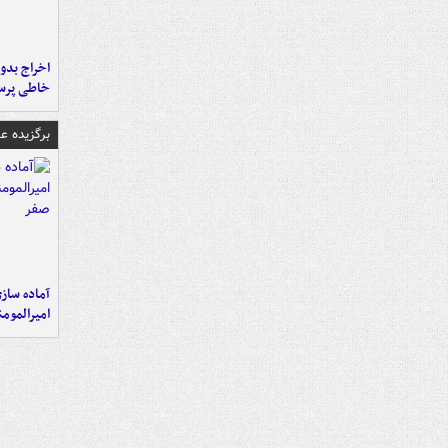
اخراج بدون
خاطی پرس
برگزیده 
آماده ساز
امیرالمومن