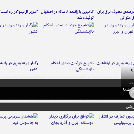
هش ۳ درصدی مصرف برق برای
کامیون با راننده ۸ ساله در اصفهان
"سوپر ال‌نینو"در راه است؟
 متوالی
توقیف شد
ن و رعدوبرق در ارتفاعات
تشریح جزئیات صدور احکام
رگبار و رعدوبرق در راه ش
رز
بازنشستگی
کشور
ده
ز شد!
رزشی