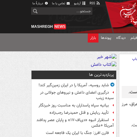
RSS
آرشیو
تماس با ما
دربارهٔ ما
MASHREGH
NEWS
یلم
دیدگاه
پیوندها
بازار
اپ
پربازدیدترین ها
شاید روسیه، آمریکا را در ایران زمین‌گیر کند!
است.
درگیری اعضای داعش و نیروهای جولانی در
سیده زینب
راق، مرز
بیانیه سپاه پاسداران به مناسبت روز خبرنگار
تأیید ربایش و قتل حمیدرضا رجب‌زاده
استقرار انبوه «دی‌اف‑۱۷» و پایان عصر پدافند
ست.
آمریکا +عکس
فارن افرز: جنگ با ایران یک فاجعه است