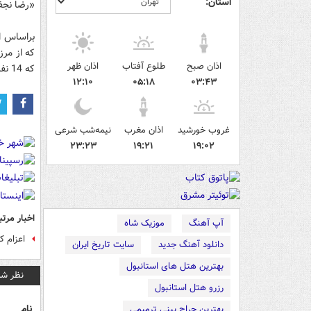
استان:
«رضا نجفی
که از مرز
اذان صبح
طلوع آفتاب
اذان ظهر
که 14 نفر شهید و بیش از 40 نفر مجروح شدند.
۱۲:۱۰
۰۵:۱۸
۰۳:۴۳
غروب خورشید
اذان مغرب
نیمه‌شب شرعی
۲۳:۲۳
۱۹:۲۱
۱۹:۰۲
اخبار مرتب
آپ آهنگ
موزیک شاه
اعزام ک
دانلود آهنگ جدید
سایت تاریخ ایران
بهترین هتل های استانبول
نظر شم
رزرو هتل استانبول
نام
بهترین جراح بینی ترمیمی