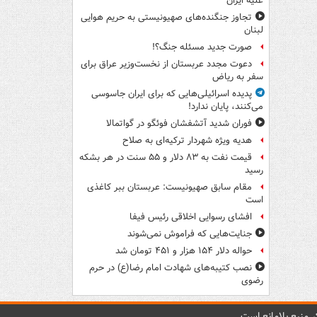
علیه ایران
تجاوز جنگنده‌های صهیونیستی به حریم هوایی
لبنان
صورت جدید مسئله جنگ؟!
دعوت مجدد عربستان از نخست‌وزیر عراق برای
سفر به ریاض
پدیده اسرائیلی‌هایی که برای ایران جاسوسی
می‌کنند، پایان ندارد!
فوران شدید آتشفشان فوئگو در گواتمالا
هدیه ویژه شهردار ترکیه‌ای به صلاح
قیمت نفت به ۸۳ دلار و ۵۵ سنت در هر بشکه
رسید
مقام سابق صهیونیست: عربستان ببر کاغذی
است
افشای رسوایی اخلاقی رئیس فیفا
جنایت‌هایی که فراموش نمی‌شوند
حواله دلار ۱۵۴ هزار و ۴۵۱ تومان شد
نصب کتیبه‌های شهادت امام رضا(ع) در حرم
رضوی
 منبع بلامانع است.