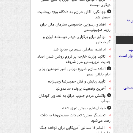
دیگری نیست
جهانگیر: آقای خرازی به دادگاه ویژه روحانیت
احضار شد
 به
افشای رسوایی جاسوسی سازمان ملل برای
رژیم صهیونیستی
توافق برای برگزاری دیدار دوستانه ایران و
آذربایجان
ابراهیم صادقی سرمربی سایپا شد
تاکید وزارت خارجه بر لزوم روشن شدن ابعاد
جنایت تروریستی مراز شریف
آماده سازی ضریح نورانی امیرالمومنین برای
ایام پایانی صفر
تأیید ربایش و قتل حمیدرضا رجب‌زاده
حسینی
آخرین وضعیت پرونده ساعدی‌نیا
واکنش مردم جنوب عراق به تصاویر کودکان
میناب
خیابان‌های بمبئی غرق شدند
تحلیلگر یمنی: تحرکات سعودی‌ها به دقت
رصد می‌شود
اقدام ۱۱ سناتور آمریکایی برای توقف جنگ