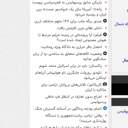
بازیکن سابق پرسپولیس به فجرسپاسی پیوست
پانه‌تا: آمریکا مثل یک «بوکسور مست» بین
ایران و روسیه می‌دود
صدور برگه جلب برای ۱۴۸ متهم متخلف ارزی
ذخایر طلای چین افزایش یافت
فیلم/ آیا پرونده‌ای در زمینه جرایم مرتبط با
هوش مصنوعی ایجاد شده است؟
احضار باقر خرازی به دادگاه ویژه روحانیت
وضعیت کافه‌های متعلق به ساعدی نیا از زبان
سخنگوی عدلیه
مال
پاکستان: باید در برابر اسرائیل متحد شویم
تئودور روزولت جایگزین ناو هواپیمابر آبراهام
لینکلن می‌شود
کاریکاتور/ تلاش‌های بی‌پایان ترامپ برای
مذاکره با ایران
اخراج بدون تعارف در انتظار فرد خاطی
پرسپولیس
اتمام بودجه پنتاگون در آستانه گسترش جنگ
وقتی ترامپ ریاست‌جمهوری را دستگاه
پول‌سازی می‌بیند!
ترکیه: توافق مکه علیه ایران یا هیچ کشور