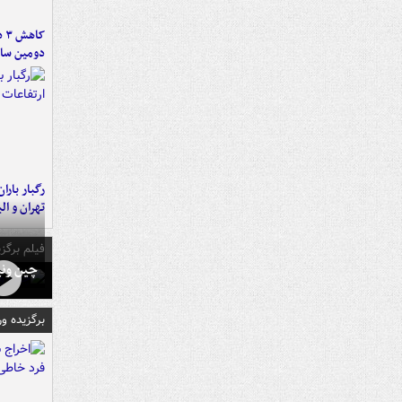
کا
دومین سال
رگبار بارا
تهران و الب
فیلم برگزی
چین ونی
برگزیده و