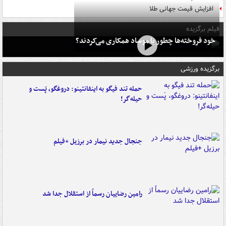
افزایش قیمت جهانی طلا
فیلم برگزیده
خود فروخته‌ها چطور با موساد همکاری می‌کردند؟
برگزیده ورزشی
حمله تند فیگو به اینفانتینو: دروغگو، پَست‌ و
حیله‌گر!
جنجال جدید نیمار در برزیل +فیلم
رامین رضاییان رسماً از استقلال جدا شد