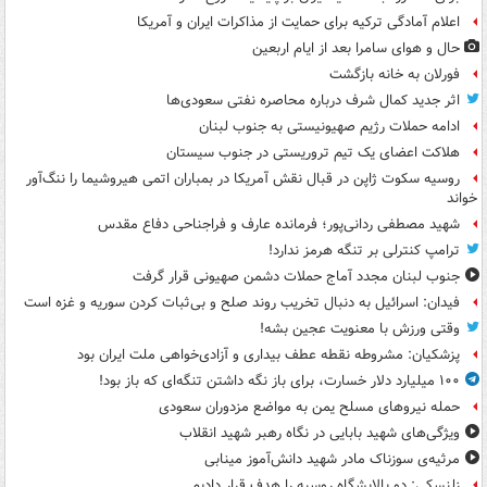
اعلام آمادگی ترکیه برای حمایت از مذاکرات ایران و آمریکا
حال و هوای سامرا بعد از ایام اربعین
فورلان به خانه بازگشت
اثر جدید کمال شرف درباره محاصره نفتی سعودی‌ها
ادامه حملات رژیم صهیونیستی به جنوب لبنان
هلاکت اعضای یک تیم تروریستی در جنوب سیستان
روسیه سکوت ژاپن در قبال نقش آمریکا در بمباران اتمی هیروشیما را ننگ‌آور
خواند
شهید مصطفی ردانی‌پور؛ فرمانده عارف و فراجناحی دفاع مقدس
ترامپ کنترلی بر تنگه هرمز ندارد!
جنوب لبنان مجدد آماج حملات دشمن صهیونی قرار گرفت
فیدان: اسرائیل به دنبال تخریب روند صلح و بی‌ثبات کردن سوریه و غزه است
وقتی ورزش با معنویت عجین بشه!
پزشکیان: مشروطه نقطه عطف بیداری و آزادی‌خواهی ملت ایران بود
۱۰۰ میلیارد دلار خسارت، برای باز نگه داشتن تنگه‌ای که باز بود!
حمله نیروهای مسلح یمن به مواضع مزدوران سعودی
ویژگی‌های شهید بابایی در نگاه رهبر شهید انقلاب
مرثیه‌ی سوزناک مادر شهید دانش‌آموز مینابی
زلنسکی: دو پالایشگاه روسیه را هدف قرار دادیم