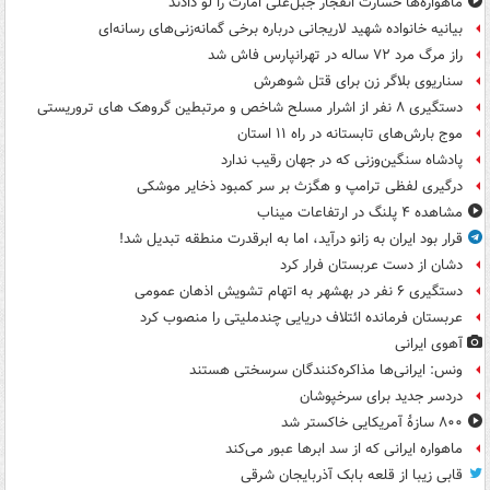
ماهواره‌ها خسارت انفجار جبل‌علی امارت را لو دادند
بیانیه خانواده شهید لاریجانی درباره برخی گمانه‌زنی‌های رسانه‌ای
راز مرگ مرد ۷۲ ساله در تهرانپارس فاش شد
سناریوی بلاگر زن برای قتل شوهرش
دستگیری ۸ نفر از اشرار مسلح شاخص و مرتبطین گروهک های تروریستی
موج بارش‌های تابستانه در راه ۱۱ استان
پادشاه سنگین‌وزنی که در جهان رقیب ندارد
درگیری لفظی ترامپ و هگزث بر سر کمبود ذخایر موشکی
مشاهده ۴ پلنگ در ارتفاعات میناب
قرار بود ایران به زانو درآید، اما به ابرقدرت منطقه تبدیل شد!
دشان از دست عربستان فرار کرد
دستگیری ۶ نفر در بهشهر به اتهام تشویش اذهان عمومی
عربستان فرمانده ائتلاف دریایی چندملیتی را منصوب کرد
آهوی ایرانی
ونس: ایرانی‌ها مذاکره‌کنندگان سرسختی هستند
دردسر جدید برای سرخپوشان
۸۰۰ سازۀ آمریکایی خاکستر شد
ماهواره ایرانی که از سد ابرها عبور می‌کند
قابی زیبا از قلعه بابک آذربایجان شرقی