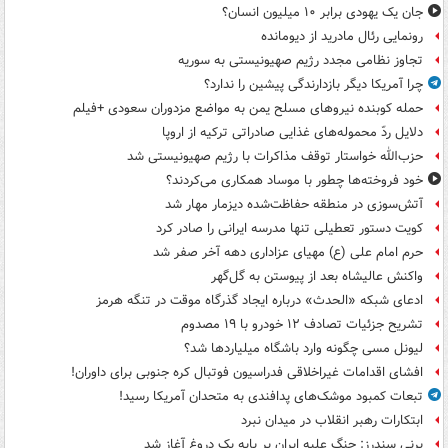
جان یک یهودی برابر ۱۰ میلیون انسان؟
رونمایی رئال مادرید از دیومانده
تجاوز نظامی مجدد رژیم صهیونیستی به سوریه
چرا آمریکا دیگر بازدارندگی پیشین را ندارد؟
حمله کوبنده نیروهای مسلح یمن به مواضع مزدوران سعودی +فیلم
دلایل ردّ محموله‌های غذایی صادراتی ترکیه از اروپا
حزب‌الله خواستار توقف مذاکرات با رژیم صهیونیستی شد
خود فروخته‌ها چطور با موساد همکاری می‌کردند؟
آتش‌سوزی در منطقه حفاظت‌شده دیزمار مهار شد
کویت دستور تعطیلی تنها مدرسه ایرانی را صادر کرد
حرم امام علی (ع) مهیای عزاداری دهه آخر صفر شد
واکنش عالیشاه بعد از پیوستن به گل‌گهر
ادعای شبکه «الحدث» درباره ایجاد گذرگاه موقت در تنگه هرمز
تشریح جزئیات تصادف ۱۲ خودرو با ۱۹ مصدوم
لیونل مسی چگونه وارد باشگاه میلیاردها شد؟
افشای اقدامات غیراخلاقی فدراسیون فوتبال کره جنوبی برای داوران!
تبعات کمبود موشک‌های پدافندی به متحدان آمریکا رسید!
ابتکارات رهبر انقلاب در میدان نبرد
برنی سندرز: جنگ علیه ایران بر پایه یک دروغ آغاز شد