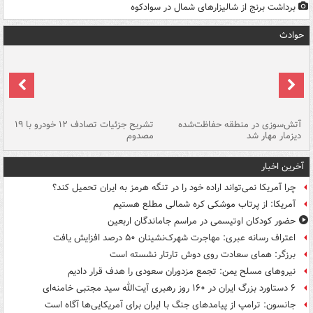
برداشت برنج از شالیزارهای شمال در سوادکوه
حوادث
تصادف مرگبار در محور اهواز–شوش ۲
آتش‌سوزی در منطقه حفاظت‌شده
تشریح جزئیات تصادف ۱۲ خودرو با ۱۹
پا
دیزمار مهار شد
مصدوم
آخرین اخبار
چرا آمریکا نمی‌تواند اراده خود را در تنگه هرمز به ایران تحمیل کند؟
آمریکا: از پرتاب موشکی کره شمالی مطلع هستیم
حضور کودکان اوتیسمی در مراسم جاماندگان اربعین
اعتراف رسانه عبری: مهاجرت شهرک‌نشینان ۵۰ درصد افزایش یافت
برزگر: همای سعادت روی دوش تارتار نشسته است
نیروهای مسلح یمن: تجمع مزدوران سعودی را هدف قرار دادیم
۶ دستاورد بزرگ ایران در ۱۶۰ روز رهبری آیت‌الله سید مجتبی خامنه‌ای
جانسون: ترامپ از پیامدهای جنگ با ایران برای آمریکایی‌ها آگاه است