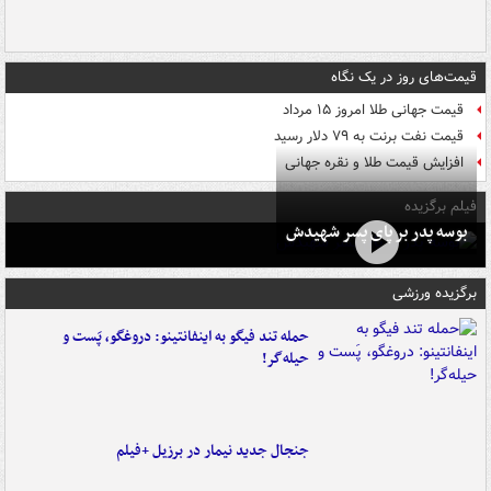
قیمت‌های روز در یک نگاه
قیمت جهانی طلا امروز ۱۵ مرداد
قیمت نفت برنت به ۷۹ دلار رسید
افزایش قیمت طلا و نقره جهانی
فیلم برگزیده
بوسه‌ پدر بر پای پسر شهیدش
برگزیده ورزشی
حمله تند فیگو به اینفانتینو: دروغگو، پَست‌ و
حیله‌گر!
جنجال جدید نیمار در برزیل +فیلم