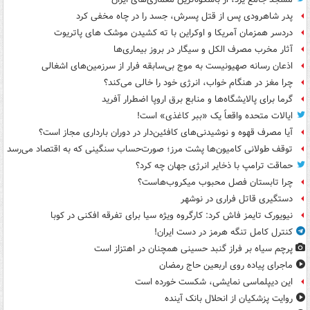
پدر شاهرودی پس از قتل پسرش، جسد را در چاه مخفی کرد
دردسر همزمان آمریکا و اوکراین با ته کشیدن موشک های پاتریوت
آثار مخرب مصرف الکل و سیگار در بروز بیماری‌ها
اذعان رسانه صهیونیست به موج بی‌سابقه فرار از سرزمین‌های اشغالی
چرا مغز در هنگام خواب، انرژی خود را خالی می‌کند؟
گرما برای پالایشگاه‌ها و منابع برق اروپا اضطرار آفرید
ایالات متحده واقعاً یک «ببر کاغذی» است!
آیا مصرف قهوه و نوشیدنی‌های کافئین‌دار در دوران بارداری مجاز است؟
توقف طولانی کامیون‌ها پشت مرز؛ صورت‌حساب سنگینی که به اقتصاد می‌رسد
حماقت ترامپ با ذخایر انرژی جهان چه کرد؟
چرا تابستان فصل محبوب میکروب‌هاست؟
دستگیری قاتل فراری در نوشهر
نیویورک تایمز فاش کرد: کارگروه ویژه سیا برای تفرقه افکنی در کوبا
کنترل کامل تنگه هرمز در دست ایران!
پرچم سیاه بر فراز گنبد حسینی همچنان در اهتزاز است
ماجرای پیاده روی اربعین حاج رمضان
این دیپلماسی نمایشی، شکست خورده است
روایت پزشکیان از انحلال بانک آینده