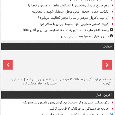
رقم فسخ قرارداد رضاییان با استقلال فقط ۱۰۰میلیون تومان!
تکذیب ادعای «نحوه ردزنی محل استقرار شهید لاریجانی»
آیا تینا پاکروان بازهم از ساترا مجوز فعالیت می‌گیرد؟
کویت دستور تعطیلی تنها مدرسه ایرانی را صادر کرد
پاسخ قاطع ملیحه محمدی به نسخه تسلیم‌طلبی روی آنتن BBC
حال و هوای سامرا بعد از ایام اربعین
حوادث
شته
حادثه غرق‌شدگی در طاقانک ۲ قربانی
پدر شاهرودی پس از قتل پسرش،
دس
گرفت
جسد را در چاه مخفی کرد
آخرین اخبار
رکوردشکنی پیش‌فروش جدیدترین گوشی‌های تاشوی سامسونگ
حادثه غرق‌شدگی در طاقانک ۲ قربانی گرفت
مسجد جامع یزد، از باشکوه‌ترین معماری‌های ایران