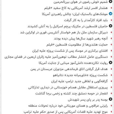
شمیم خوش رضوی در هوای بین‌الحرمین
هشدار افسر ارشد آمریکایی به کاخ سفید +فیلم
موشک‌های بالستیک ایران؛ چالش راهبردی آمریکا
باید افراد کارآمدتر را به کار گرفت
حامیان فلسطین در مکزیک پرچم اسرائیل را به آتش کشیدند
دبیرکل سازمان ملل باز هم خواستار آتش‌بس فوری در اوکراین شد
آنچه رهبر شهید سال‌ها پیش دیده بودند
حمایت هلندی‌ها از مظلومیت فلسطین +فیلم
افشای برکناری در موساد پس از شکست پروژه علیه ایران
دستگیری عامل انتشار مطالب توهین‌آمیز علیه زائران اربعین در فضای مجازی
روایت تکان‌دهنده دانش‌آموز مینابی از جنایت آمریکا
هدف قرار گرفتن اتاق‌ فرماندهی مزدوران عربستان در یمن
شکست پروژه «خاورمیانه جدید» نتانیاهو
گزافه‌گویی و لفاظی جدید ترامپ علیه ایران
پیروزی استقلال مقابل همنام خوزستانی در دیداری تدارکاتی
انفجار در حومه دمشق چند کشته و زخمی برجا گذاشت
بوسه‌ پدر بر پای پسر شهیدش
رایزنی عراقچی و همتای موریتانی خود درباره تحولات منطقه
موج تهدید علیه قضات آمریکایی پس از صدور حکم علیه ترامپ