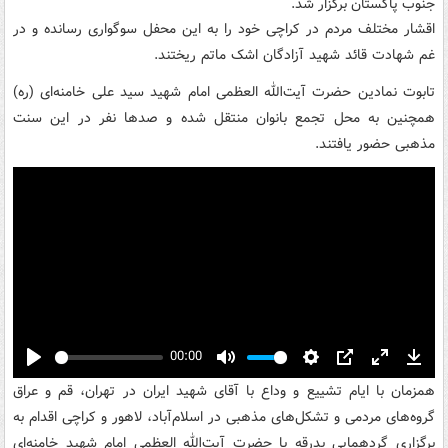
جنوب پاکستان برگزار شد.
اقشار مختلف مردم در کراچی خود را به این محفل سوگواری رسانده و در
غم شهادت قائد شهید آزادگان اشک ماتم ریختند.
تابوت نمادین حضرت آیت‌الله العظمی امام شهید سید علی خامنه‌ای (ره)
همچنین به محل تجمع بانوان منتقل شده و صدها نفر در این سنت
مذهبی حضور یافتند.
00:00
Play
Mute
Settings
PIP
Enter
Down
همزمان با ایام تشییع و وداع با آقای شهید ایران در تهران، قم و عراق
fullscreen
گروه‌های مردمی و تشکل‌های مذهبی در اسلام‌آباد، لاهور و کراچی اقدام به
برگزاری گردهمایی بدرقه با حضرت آیت‌الله العظمی امام شهید خامنه‌ای