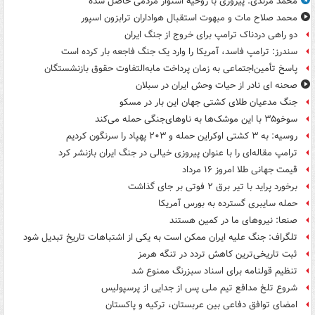
محمد مرندی: پیروزی با روحیه استوار مردمی حاصل شده
محمد صلاح مات و مبهوت استقبال هواداران ترابزون اسپور
دو راهی دردناک ترامپ برای خروج از جنگ ایران
سندرز: ترامپ فاسد، آمریکا را وارد یک جنگ فاجعه بار کرده است
پاسخ تأمین‌اجتماعی به زمان پرداخت مابه‌التفاوت حقوق بازنشستگان
صحنه ای نادر از حیات وحش ایران در سبلان
جنگ مدعیان طلای کشتی جهان این بار در مسکو
سوخو۳۵ با این موشک‌ها به ناوهای‌جنگی حمله می‌کند
روسیه: به ۳ کشتی اوکراین حمله و ۲۰۳ پهپاد را سرنگون کردیم
ترامپ مقاله‌ای را با عنوان پیروزی خیالی در جنگ ایران بازنشر کرد
قیمت جهانی طلا امروز ۱۶ مرداد
برخورد پراید با تیر برق ۲ فوتی بر جای گذاشت
حمله سایبری گسترده به بورس آمریکا
صنعا: نیروهای ما در کمین‌ هستند
تلگراف: جنگ علیه ایران ممکن است به یکی از اشتباهات تاریخ تبدیل شود
ثبت تاریخی‌ترین کاهش تردد در تنگه هرمز
تنظیم قولنامه برای اسناد سبزرنگ ممنوع شد
شروع تلخ مدافع تیم ملی پس از جدایی از پرسپولیس
امضای توافق دفاعی بین عربستان، ترکیه و پاکستان