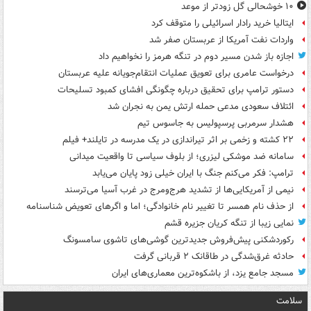
۱۰ خوشحالی گل زودتر از موعد
ایتالیا خرید رادار اسرائیلی را متوقف کرد
واردات نفت آمریکا از عربستان صفر شد
اجازه باز شدن مسیر دوم در تنگه هرمز را نخواهیم داد
درخواست عامری برای تعویق عملیات انتقام‌جویانه علیه عربستان
دستور ترامپ برای تحقیق درباره چگونگی افشای کمبود تسلیحات
ائتلاف سعودی مدعی حمله ارتش یمن به نجران شد
هشدار سرمربی پرسپولیس به جاسوس تیم
۲۲ کشته و زخمی بر اثر تیراندازی در یک مدرسه در تایلند+ فیلم
سامانه ضد موشکی لیزری؛ از بلوف سیاسی تا واقعیت میدانی
ترامپ: فکر می‌کنم جنگ با ایران خیلی زود پایان می‌یابد
نیمی از آمریکایی‌ها از تشدید هرج‌ومرج در غرب آسیا می‌ترسند
از حذف نام همسر تا تغییر نام خانوادگی؛ اما و اگرهای تعویض شناسنامه
نمایی زیبا از تنگه کریان جزیره قشم
رکوردشکنی پیش‌فروش جدیدترین گوشی‌های تاشوی سامسونگ
حادثه غرق‌شدگی در طاقانک ۲ قربانی گرفت
مسجد جامع یزد، از باشکوه‌ترین معماری‌های ایران
سلامت