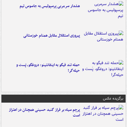
هشدار سرمربی پرسپولیس به جاسوس تیم
پیروزی استقلال مقابل همنام خوزستانی
حمله تند فیگو به اینفانتینو: دروغگو، پَست‌ و
حیله‌گر!
برگزیده عکس
پرچم سیاه بر فراز گنبد حسینی همچنان در اهتزاز
است