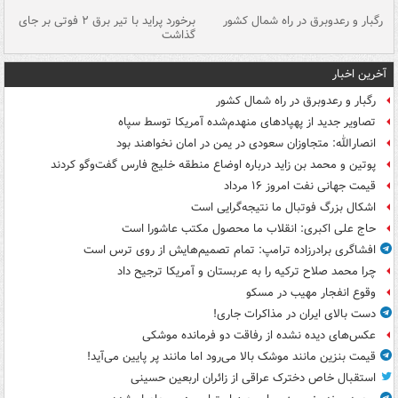
رگبار و رعدوبرق در راه شمال کشور
برخورد پراید با تیر برق ۲ فوتی بر جای
گذاشت
گر
آخرین اخبار
رگبار و رعدوبرق در راه شمال کشور
تصاویر جدید از پهپادهای منهدم‌شده آمریکا توسط سپاه
انصارالله: متجاوزان سعودی در یمن در امان نخواهند بود
پوتین و محمد بن زاید درباره اوضاع منطقه خلیج فارس گفت‌وگو کردند
قیمت جهانی نفت امروز ۱۶ مرداد
اشکال بزرگ فوتبال ما نتیجه‌گرایی است
حاج علی اکبری: انقلاب ما محصول مکتب عاشورا است
افشاگری برادرزاده ترامپ: تمام تصمیم‌هایش از روی ترس است
چرا محمد صلاح ترکیه را به عربستان و آمریکا ترجیح داد
وقوع انفجار مهیب در مسکو
دست بالای ایران در مذاکرات جاری!
عکس‌های دیده نشده از رفاقت دو فرمانده‌ موشکی
قیمت بنزین مانند موشک بالا می‌رود اما مانند پر پایین می‌آید!
استقبال خاص دخترک عراقی از زائران اربعین حسینی