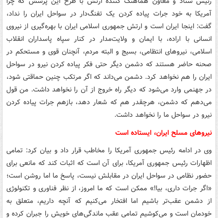
رئیس ستاد و معاون هماهنگ کننده ارتش با طرح این پرسش که چرا
آمریکا به خود جرات پیاده کردن یک تفنگ‌دار در سواحل ایران را نداد،
گفت: اینجا ایران است و ارتش جمهوری اسلامی ایران با بهره‌گیری از نیروی
انسانی با اراده، با ایمان و ولایت‌مدار در کنار سپاه پاسداران انقلاب
اسلامی، نیروهای انتظامی، بسیج و البته مردم، آنچنان قوی و مستحکم در
صحنه حاضر هستند که دشمن دیگر حتی فکر پیاده کردن نیرو در سواحل
ایران را هم نخواهد کرد. دشمن می‌داند که اگر مرتکب چنین حماقتی شود،
در جهنمی وارد می‌شود که دیگر راه خروج از آن را نخواهد داشت. من قول
می‌دهم که دشمن، هرچقدر هم که شعار دهد، بازهم جرات پیاده کردن
نیرو در سواحل ما را نخواهد داشت.
نیروهای مسلح ایران، ایستاده است
وی در ادامه رئیس جمهوری آمریکا را مخاطب قرار داد و بیان کرد: تمامی
اظهارات رئیس جمهوری آمریکا، برای آن است که اثبات کند که مانعی برای
حضور نظامی در سواحل ایران در مقابلش نیست، پاسخ ما اما روشن است؛
«اگر جرات داری، بیا!» ممکن است که ما امروز، از نظر فناوری و تکنولوژی
از دشمن عقب‌تر باشیم اما افتخار می‌کنیم که آنچه داریم، متعلق به
خودمان است و می‌کوشیم تمامی عقب ماندگی‌های خویش را جبران کرده و