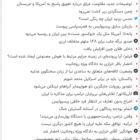
توضیحات جدید مقاومت عراق درباره تعویق پاسخ به آمریکا و عربستان
چمن دستگردی زیر کشت نمی‌رود
حدس بزنید ایران چه رنگی است؟
بازیکن سابق پرسپولیس به فجرسپاسی پیوست
پانه‌تا: آمریکا مثل یک «بوکسور مست» بین ایران و روسیه می‌دود
صدور برگه جلب برای ۱۴۸ متهم متخلف ارزی
ذخایر طلای چین افزایش یافت
فیلم/ آیا پرونده‌ای در زمینه جرایم مرتبط با هوش مصنوعی ایجاد شده است؟
احضار باقر خرازی به دادگاه ویژه روحانیت
وضعیت کافه‌های متعلق به ساعدی نیا از زبان سخنگوی عدلیه
پاکستان: باید در برابر اسرائیل متحد شویم
تئودور روزولت جایگزین ناو هواپیمابر آبراهام لینکلن می‌شود
کاریکاتور/ تلاش‌های بی‌پایان ترامپ برای مذاکره با ایران
اخراج بدون تعارف در انتظار فرد خاطی پرسپولیس
اتمام بودجه پنتاگون در آستانه گسترش جنگ
وقتی ترامپ ریاست‌جمهوری را دستگاه پول‌سازی می‌بیند!
ترکیه: توافق مکه علیه ایران یا هیچ کشور دیگری نیست
جهانگیر: آقای خرازی به دادگاه ویژه روحانیت احضار شد
افشای رسوایی جاسوسی سازمان ملل برای رژیم صهیونیستی