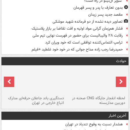
"سوپر ال‌نینو"در راه است؟
بدون تعارف با پدر و پسر قهرمان
مقصد جدید پسر زیدان
تصاویر دیده‌ نشده از دو فرمانده شهید موشکی
فشار هم‌زمان گرانی مواد اولیه و افت تقاضا بر بازار پلاستیک
رقابت ۲۸ والیبالیست برای حضور در فهرست نهایی تیم ملی
ترامپ التماس‌کننده توافقی است که خود ویران کرد
حمیدرضا رجب زاده مداح جوانی که در خود خود غلطید +فیلم
حوادث
نی
لحظه انفجار جایگاه CNG صحنه در
دستگیری باند جاعلان حرفه‌ای مدارک
حم
دوربین مداربسته
اتباع خارجی در تهران
خو
آخرین اخبار
هشدار نسبت به وفوع تندباد در تهران