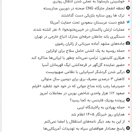
خوشبینی بارسلونا به عملی شدن انتقال رودری
لحظه انفجار جایگاه CNG صحنه در دوربین مداربسته
ترک ها روی ستاره بلژیکی دست گذاشتند
قطع دست عربستان سعودیِ تحت حمایت آمریکا
عملیات ارتش پاکستان در خیبرپختونخوا؛ ۸ نفر کشته شدند
دستگیری باند جاعلان حرفه‌ای مدارک اتباع خارجی در تهران
جاده‌های مشهد آماده میزبانی از زائران رضوی
حمله روسیه به یک کشتی حامل سلاح برای اوکراین
هیلاری کلینتون: ترامپ نمی‌داند چطور با ایرانی‌ها مذاکره کند
حضور نماینده گل‌گهر در قرعه‌کشی لیگ قهرمانان آسیا
درگیر شدن گردشگر اسپانیایی با نظامی صهیونیست
کاهش ۳ درصدی مصرف برق برای دومین سال متوالی
حمیدرضا رجب زاده مداح جوانی که در خود خود غلطید +فیلم
صعود ۱۱۲ هزار واحدی شاخص بورس در معاملات امروز
پرونده یونیک فایننس به کجا رسید؟
حمله پهپادی به پالایشگاه لیبی
هدایای روز خبرنگار ۱۴۰۵ اعلام شد
از این به بعد دیگر نامه‌های استقلال را امضا نمی‌کنم
پاسخ معنادار هوافضای سپاه به تهدیدات آمریکایی‌ها