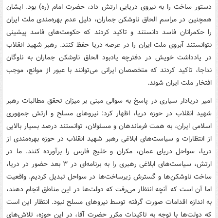
دستور ساخت را به نیروی دریایی ارتش داد، حضرت امام (ره) بود. ایشان
همچنین در مراسم الحاق ناوشکن جماران، دلیل عدم بهره‌مندی ملت ایران
را حکمرانان فاسد دانستند و تاکید کردند که حکومت‌های فاسد پیشینی
نتوانستند آبروی ملت ایران را در عرصه دریا حفظ کنند. رهبر شهید انقلاب
در یادداشت خویش در دفترچه یادبود الحاق ناوشکن جماران به ناوگان
نداجا، تاکید کردند که متخصصان ایرانی می‌توانند با عبور از موانع، موجب
افتخار ملت ایران شوند.
امیر دریادار سیاری در پاسخ به سوالی مبنی بر میزان تحقق مطالبات رهبر
شهید انقلاب در حوزه دریا، اظهار کرد: نیروهای مسلح و ارتش جمهوری
اسلامی ایران، به همت فرماندهان و مسئولان، توانستند درصد بسیار بالایی
از انتظارات و سیاست‌های ابلاغی رهبر شهید انقلاب در حوزه بهره‌مندی از
دریا، سواحل دریای عمان، مکران و خلیج فارس را برآورده کنند. ما در
ارتش، سیاست‌های ابلاغی رهبری را به برنامه‌ای در ۳ بعد حضور در دریا،
ساخت ناوشکن‌ها و گسترش زیرساخت‌ها در سواحل تبدیل کردیم. واقعیت
اما آن است که آنچه انتظار می‌رفت که دولت‌ها در این مناطق انجام دهند،
به اندازه اقدامات صورت گرفته توسط نیروهای مسلح نبود. انتظار این است
که دولت‌ها با توجه به تاکیدات مکرر حضرت آقا، در این حوزه، تلاش‌های