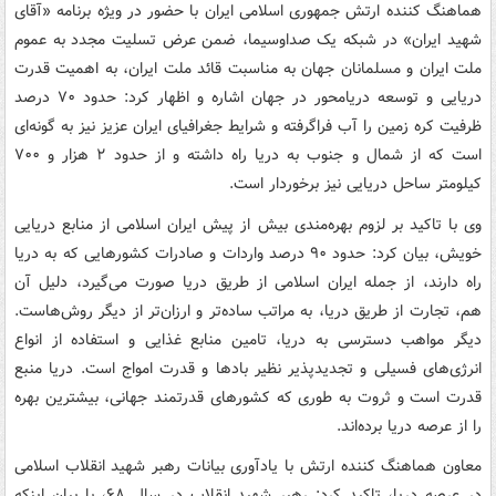
هماهنگ کننده ارتش جمهوری اسلامی ایران با حضور در ویژه برنامه «آقای
شهید ایران» در شبکه یک صداوسیما، ضمن عرض تسلیت مجدد به عموم
ملت ایران و مسلمانان جهان به مناسبت قائد ملت ایران، به اهمیت قدرت
دریایی و توسعه دریامحور در جهان اشاره و اظهار کرد: حدود ۷۰ درصد
ظرفیت کره زمین را آب فراگرفته و شرایط جغرافیای ایران عزیز نیز به گونه‌ای
است که از شمال و جنوب به دریا راه داشته و از حدود ۲ هزار و ۷۰۰
کیلومتر ساحل دریایی نیز برخوردار است.
وی با تاکید بر لزوم بهره‌مندی بیش از پیش ایران اسلامی از منابع دریایی
خویش، بیان کرد: حدود ۹۰ درصد واردات و صادرات کشورهایی که به دریا
راه دارند، از جمله ایران اسلامی از طریق دریا صورت می‌گیرد، دلیل آن
هم، تجارت از طریق دریا، به مراتب ساده‌تر و ارزان‌تر از دیگر روش‌هاست.
دیگر مواهب دسترسی به دریا، تامین منابع غذایی و استفاده از انواع
انرژی‌های فسیلی و تجدیدپذیر نظیر بادها و قدرت امواج است. دریا منبع
قدرت است و ثروت به طوری که کشورهای قدرتمند جهانی، بیشترین بهره
را از عرصه دریا برده‌اند.
معاون هماهنگ کننده ارتش با یادآوری بیانات رهبر شهید انقلاب اسلامی
در عرصه دریا، تاکید کرد: رهبر شهید انقلاب در سال ۶۸، با بیان اینکه