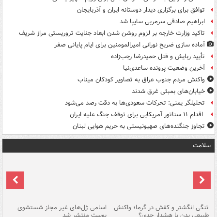
توافق برای برگزاری دیدار دوستانه ایران و آذربایجان
ابراهیم صادقی سرمربی سایپا شد
تاکید وزارت خارجه بر لزوم روشن شدن ابعاد جنایت تروریستی مراز شریف
آماده سازی ضریح نورانی امیرالمومنین برای ایام پایانی صفر
تأیید ربایش و قتل حمیدرضا رجب‌زاده
آخرین وضعیت پرونده ساعدی‌نیا
واکنش مردم جنوب عراق به تصاویر کودکان میناب
خیابان‌های بمبئی غرق شدند
تحلیلگر یمنی: تحرکات سعودی‌ها به دقت رصد می‌شود
اقدام ۱۱ سناتور آمریکایی برای توقف جنگ علیه ایران
تجاوز جنگنده‌های صهیونیستی به حریم هوایی لبنان
سلامت
تنگی انگشتر و کفش در گرما؛ واکنش
اسامی ژل‌های غیر مجاز شستشوی
مر
طبیعی بدن یا هشدار جدی؟
پوست منتشر شد