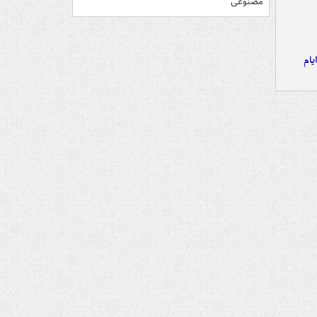
مصنوعی
یام