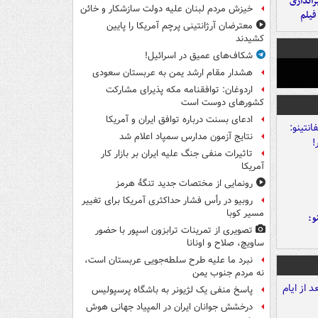
یراندازی
خیزش مردم لبنان علیه دولت سازشکار و خائن
فیلم
معترضان آرژانتینی پرچم آمریکا را پایین
کشیدند
شکاف‌های عمیق در اسرائیل!
هشدار مقام ارشد یمن به عربستان سعودی
اردوغان: توافقنامه مکه پذیرای مشارکت
کشورهای دوست است
ادعای بسنت درباره توافق ایران و آمریکا
نتایج آزمون مدارس سمپاد اعلام شد
تاثیرات منفی جنگ علیه ایران بر بازار کار
آمریکا
رونمایی از مختصات جدید تنگۀ هرمز
روبیو در رأس فشار حداکثری آمریکا برای تغییر
مسیر کوبا
و:
تصویری از تمرینات ترابزون اسپور با حضور
ساویچ، صلاح و اونانا
نبرد ما علیه طرح سلطه‌جویی عربستان است،
نه مردم جنوب یمن
پاسخ منفی یک لژیونر به باشگاه پرسپولیس
درخشش جوانان ایران در المپیاد جهانی هوش