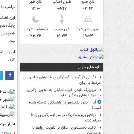
اذان صبح
طلوع آفتاب
اذان ظهر
ترامپ با 
۱۲:۱۰
۰۵:۱۷
۰۳:۴۲
این اقدام
پایگاه‌ه
غروب خورشید
اذان مغرب
نیمه‌شب شرعی
همچنین ح
۲۳:۲۲
۱۹:۲۳
۱۹:۰۳
بود.
این موضو
کرد.
تازه های جهان
نگرانی تل‌آویو از گسترش پرونده‌های جاسوسی
مرتبط با ایران
نیویورک تایمز: غرب تمایلی به تجهیز اوکراین
به موشک‌های رهگیر ندارد
آیا از نفوذ نتانیاهو در واشنگتن کاسته شده
است؟
توافق پرو و مکزیک بر سر ازسرگیری روابط
دیپلماتیک
اخبار مرتب
تاکید نخست‌وزیر عراق بر تقویت روابط با
عربستان
دونالد 