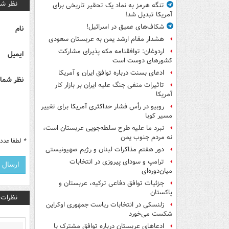
نظر شم
تنگه هرمز به نماد یک تحقیر تاریخی برای
آمریکا تبدیل شد!
شکاف‌های عمیق در اسرائیل!
نام
هشدار مقام ارشد یمن به عربستان سعودی
اردوغان: توافقنامه مکه پذیرای مشارکت
ایمیل
کشورهای دوست است
ادعای بسنت درباره توافق ایران و آمریکا
نظر شما 
تاثیرات منفی جنگ علیه ایران بر بازار کار
آمریکا
روبیو در رأس فشار حداکثری آمریکا برای تغییر
مسیر کوبا
نبرد ما علیه طرح سلطه‌جویی عربستان است،
نه مردم جنوب یمن
*
لطفا عدد م
دور هفتم مذاکرات لبنان و رژیم صهیونیستی
ترامپ و سودای پیروزی در انتخابات
میان‌دوره‌ای
جزئیات توافق دفاعی ترکیه، عربستان و
پاکستان
نظرات
زلنسکی در انتخابات ریاست جمهوری اوکراین
شکست می‌خورد
ادعاهای عربستان درباره توافق مشترک با