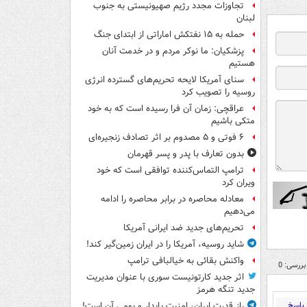
تجاوزات مجدد رژیم صهیونیستی به جنوب
لبنان
حمله به ۱۵ نفتکش‌ اماراتی از ابتدای جنگ
پزشکیان: ما نوکر مردم و در خدمت آنان
هستیم
سنای آمریکا لایحه تحریم‌های گسترده انرژی
روسیه را تصویب کرد
عراقچی: زمان آن فرا رسیده است که به خود
متکی باشیم
۶ فوتی و ۵ مصدوم بر اثر تصادف زنجیره‌ای
بدون تعارف با پدر و پسر قهرمان
ترامپ التماس‌کننده توافقی است که خود
ویران کرد
معادله محاصره در برابر محاصره را ادامه
می‌دهیم
تحریم‌های جدید ضد ایرانی آمریکا
شاید روسیه، آمریکا را در ایران زمین‌گیر کند!
واکنش بقائی به خیالبافی ترامپ
بررسی: 0
اثر جدید کارتونیست سوری با عنوان مدیریت
جدید تنگه هرمز
پاسخ
راز قدرت ایران، امنیت پایدار و بومی آن است!