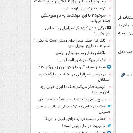
برخورد پراید با تیر برق ۲ فوتی بر جای گذاشت
ترامپ سوئیس را تهدید کرد
سوخو۳۵ با این موشک‌ها به ناوهای‌جنگی
تفاده از
حمله می‌کند
 مادرید
درگیر شدن گردشگر اسپانیایی با نظامی
ان بسته
صهیونیست
تلگراف: جنگ علیه ایران ممکن است به یکی از
اشتباهات تاریخ تبدیل شود
امپ بدل
واکنش بقائی به خیالبافی ترامپ
انفجار بزرگ در شهر المخا یمن
شاید روسیه، آمریکا را در ایران زمین‌گیر کند!
دروازه‌بان اسپانیایی در یک‌قدمی بازگشت به
استقلال
ترامپ: فکر می‌کنم جنگ با ایران خیلی زود
پایان می‌یابد
پاسخ منفی یک لژیونر به باشگاه پرسپولیس
استقبال خاص دخترک عراقی از زائران اربعین
حسینی
ادعای بسنت درباره توافق ایران و آمریکا
ماموریت در حال پایان است!