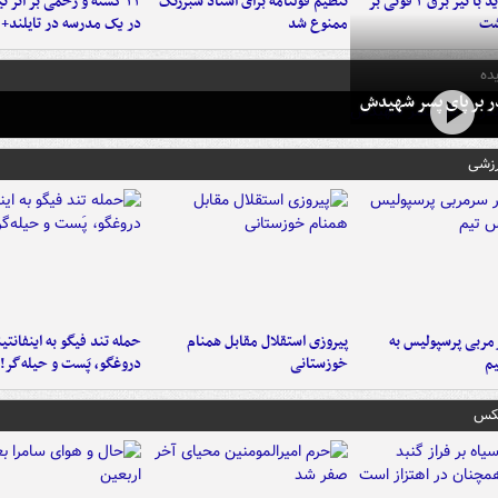
برخورد پراید با تیر برق ۲ فوتی بر
تنظیم قولنامه برای اسناد سبزرنگ
۲۲ کشته و زخمی بر اثر ت
شت
ممنوع شد
در یک مدرسه در تایلند+ 
ده
در بر پای پسر شهیدش
رزشی
ربی پرسپولیس به
پیروزی استقلال مقابل همنام
حمله تند فیگو به اینفانتین
م
خوزستانی
دروغگو، پَست‌ و حیله‌گر!
عکس