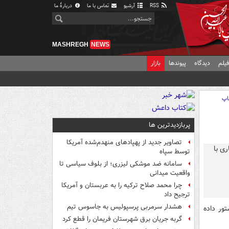
RSS
آرشیو
تماس با ما
دربارهٔ ما
MASHREGH
NEWS
یلم
دیدگاه
پیوندها
بازار
اپ
پربازدیدترین ها
تصاویر جدید از پهپادهای منهدم‌شده آمریکا
توسط سپاه
سامانه ضد موشکی لیزری؛ از بلوف سیاسی تا
واقعیت میدانی
چرا محمد صلاح ترکیه را به عربستان و آمریکا
ترجیح داد
هشدار سرمربی پرسپولیس به جاسوس تیم
تور داده
گربه جریان برق شهرستان فریمان را قطع کرد