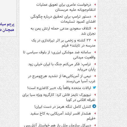
درخواست عامری برای تعویق عملیات
انتقام‌جویانه علیه عربستان
دستور ترامپ برای تحقیق درباره چگونگی
افشای کمبود تسلیحات
پرچم سیاه
ائتلاف سعودی مدعی حمله ارتش یمن به
همچنان در
نجران شد
۲۲ کشته و زخمی بر اثر تیراندازی در یک
مدرسه در تایلند+ فیلم
سامانه ضد موشکی لیزری؛ از بلوف سیاسی تا
واقعیت میدانی
ترامپ: فکر می‌کنم جنگ با ایران خیلی زود
پایان می‌یابد
نیمی از آمریکایی‌ها از تشدید هرج‌ومرج در
غرب آسیا می‌ترسند
ایالات متحده واقعاً یک «ببر کاغذی» است!
نیویورک تایمز فاش کرد: کارگروه ویژه سیا برای
تفرقه افکنی در کوبا
کنترل کامل تنگه هرمز در دست ایران!
هشدار افسر ارشد آمریکایی به کاخ سفید
+فیلم
دبیرکل سازمان ملل باز هم خواستار آتش‌بس