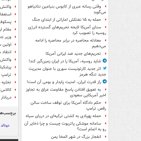
وقتی رسانه عبری از کابوس بنیامین نتانیاهو
واکنش چ
می‌گوید
استعفای
حمله به ۱۵ نفتکش‌ اماراتی از ابتدای جنگ
پسکوف: 
سنای آمریکا لایحه تحریم‌های گسترده انرژی
مقام ار
روسیه را تصویب کرد
وزیر جن
معادله محاصره در برابر محاصره را ادامه
اولین س
می‌دهیم
انتقاد شدید ۲ مقام آمریکایی از حمل
تحریم‌های جدید ضد ایرانی آمریکا
واکنش ا
شاید روسیه، آمریکا را در ایران زمین‌گیر کند!
‏پزشکیا
اثر جدید کارتونیست سوری با عنوان مدیریت
جدید تنگه هرمز
ترامپ ا
راز قدرت ایران، امنیت پایدار و بومی آن است!
تخلیه ذ
به تعویق افتادن پاسخ مقاومت عراق به تجاوز
کالاس: 
اخیر آمریکایی سعودی
دریادار
حکم دادگاه آمریکا برای توقف ساخت سالن
رقص ترامپ
برچسب‌ها
حمله پهپادی به کشتی ترکیه‌ای در دریای سیاه
سامانه موشکی پاتریوت چیست و چرا ذخایر آن
دونالد 
رو به اتمام است؟
انفجار بزرگ در شهر المخا یمن