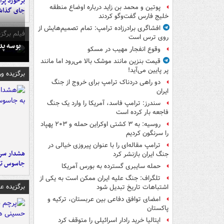
پوتین و محمد بن زاید درباره اوضاع منطقه
جای گذا
خلیج فارس گفت‌وگو کردند
افشاگری برادرزاده ترامپ: تمام تصمیم‌هایش از
فیلم برگزی
روی ترس است
بوسه‌ پ
وقوع انفجار مهیب در مسکو
قیمت بنزین مانند موشک بالا می‌رود اما مانند
پر پایین می‌آید!
برگزیده و
دو راهی دردناک ترامپ برای خروج از جنگ
ایران
سندرز: ترامپ فاسد، آمریکا را وارد یک جنگ
فاجعه بار کرده است
روسیه: به ۳ کشتی اوکراین حمله و ۲۰۳ پهپاد
را سرنگون کردیم
ترامپ مقاله‌ای را با عنوان پیروزی خیالی در
هشدار سرم
جنگ ایران بازنشر کرد
جاسوس تی
حمله سایبری گسترده به بورس آمریکا
تلگراف: جنگ علیه ایران ممکن است به یکی از
برگزیده 
اشتباهات تاریخ تبدیل شود
امضای توافق دفاعی بین عربستان، ترکیه و
پاکستان
ایتالیا خرید رادار اسرائیلی را متوقف کرد