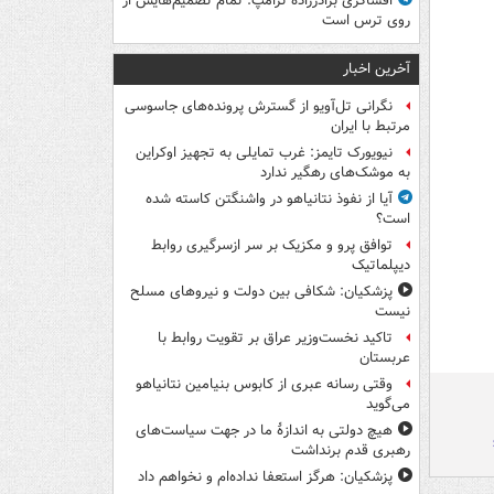
افشاگری برادرزاده ترامپ: تمام تصمیم‌هایش از
روی ترس است
آخرین اخبار
نگرانی تل‌آویو از گسترش پرونده‌های جاسوسی
مرتبط با ایران
نیویورک تایمز: غرب تمایلی به تجهیز اوکراین
به موشک‌های رهگیر ندارد
آیا از نفوذ نتانیاهو در واشنگتن کاسته شده
است؟
توافق پرو و مکزیک بر سر ازسرگیری روابط
دیپلماتیک
پزشکیان: شکافی بین دولت و نیروهای مسلح
نیست
تاکید نخست‌وزیر عراق بر تقویت روابط با
عربستان
وقتی رسانه عبری از کابوس بنیامین نتانیاهو
می‌گوید
هیچ دولتی به اندازۀ ما در جهت سیاست‌های
رهبری قدم برنداشت
پزشکیان: هرگز استعفا نداده‌ام و نخواهم داد