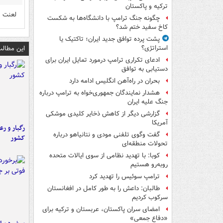
ترکیه و پاکستان
لعنت ب
چگونه جنگ ترامپ با دانشگاه‌ها به شکست
کاخ سفید ختم شد؟
پشت پرده توافق جدید ایران؛ تاکتیک یا
این مطالب
استراتژی؟
ادعای تکراری ترامپ درمورد تمایل ایران برای
دستیابی به توافق
بحران در راه‌آهن انگلیس ادامه دارد
هشدار نمایندگان جمهوری‌خواه به ترامپ درباره
جنگ علیه ایران
گزارشی دیگر از کاهش ذخایر کلیدی موشکی
آمریکا
رگبار و رع
گفت وگوی تلفنی مودی و نتانیاهو درباره
کشور
تحولات منطقه‌ای
کوبا: با تهدید نظامی از سوی ایالات متحده
روبه‌رو هستیم
ترامپ سوئیس را تهدید کرد
طالبان: داعش را به طور کامل در افغانستان
سرکوب کردیم
امضای سران پاکستان، عربستان و ترکیه برای
«دفاع جمعی»