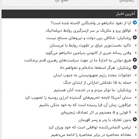
زنجیره‌ای
قطع کرد
آخرین اخبار
آیا از نفوذ نتانیاهو در واشنگتن کاسته شده است؟
توافق پرو و مکزیک بر سر ازسرگیری روابط دیپلماتیک
پزشکیان: شکافی بین دولت و نیروهای مسلح نیست
تاکید نخست‌وزیر عراق بر تقویت روابط با عربستان
وقتی رسانه عبری از کابوس بنیامین نتانیاهو می‌گوید
هیچ دولتی به اندازۀ ما در جهت سیاست‌های رهبری قدم برنداشت
پزشکیان: هرگز استعفا نداده‌ام و نخواهم داد
تجاوزات مجدد رژیم صهیونیستی به جنوب لبنان
حمله به ۱۵ نفتکش‌ اماراتی از ابتدای جنگ
پزشکیان: ما نوکر مردم و در خدمت آنان هستیم
سنای آمریکا لایحه تحریم‌های گسترده انرژی روسیه را تصویب کرد
عراقچی: زمان آن فرا رسیده است که به خود متکی باشیم
۶ فوتی و ۵ مصدوم بر اثر تصادف زنجیره‌ای
بدون تعارف با پدر و پسر قهرمان
ترامپ التماس‌کننده توافقی است که خود ویران کرد
معادله محاصره در برابر محاصره را ادامه می‌دهیم