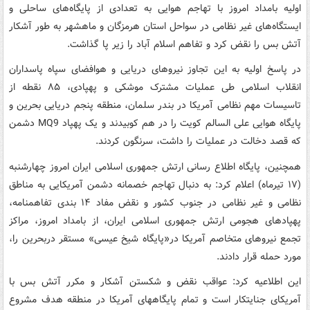
اولیه بامداد امروز با تهاجم هوایی به تعدادی از پایگاه‌های ساحلی و
ایستگاه‌های غیر نظامی در سواحل استان هرمزگان و ماهشهر به طور آشکار
آتش بس را نقض کرد و تفاهم اسلام آباد را زیر پا گذاشت.
در پاسخ اولیه به این تجاوز نیروهای دریایی و هوافضای سپاه پاسداران
انقلاب اسلامی طی عملیات مشترک موشکی و پهپادی، ۸۵ نقطه از
تاسیسات مهم نظامی آمریکا در بندر سلمان، منطقه پنجم دریایی بحرین و
پایگاه هوایی علی السالم کویت را در هم کوبیدند و یک پهپاد MQ9 دشمن
که قصد دخالت در عملیات را داشت، سرنگون کردند.
همچنین، پایگاه اطلاع رسانی ارتش جمهوری اسلامی ایران امروز چهارشنبه
(۱۷ تیرماه) اعلام کرد: به دنبال تهاجم خصمانه دشمن آمریکایی به مناطق
نظامی و غیر نظامی در جنوب کشور و نقض مفاد ۱۴ بندی تفاهمنامه،
پهپادهای هجومی ارتش جمهوری اسلامی ایران، از بامداد امروز، مراکز
تجمع نیروهای متخاصم آمریکا در«پایگاه شیخ عیسی» مستقر دربحرین را،
مورد حمله قرار دادند.
این اطلاعیه کرد: عواقب نقض و شکستن آشکار و مکرر آتش بس با
آمریکای جنایتکار است و تمام پایگاه‍های آمریکا در منطقه هدف مشروع