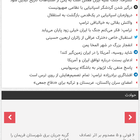
تلگراف: جنگ علیه ایران ممکن است به یکی از اشتباهات تاریخ تبدیل شود
درگیر شدن گردشگر اسپانیایی با نظامی صهیونیست
دروازه‌بان اسپانیایی در یک‌قدمی بازگشت به استقلال
واکنش بقائی به خیالبافی ترامپ
ترامپ: فکر می‌کنم جنگ با ایران خیلی زود پایان می‌یابد
استقبال خاص دخترک عراقی از زائران اربعین حسینی
انفجار بزرگ در شهر المخا یمن
شاید روسیه، آمریکا را در ایران زمین‌گیر کند!
ادعای بسنت درباره توافق ایران و آمریکا
پاسخ منفی یک لژیونر به باشگاه پرسپولیس
افشاگری برادرزاده ترامپ: تمام تصمیم‌هایش از روی ترس است
امضای سران پاکستان، عربستان و ترکیه برای «دفاع جمعی»
حوادث
۶ فوتی و ۵ مصدوم بر اثر تصادف
گربه جریان برق شهرستان فریمان را
رگ