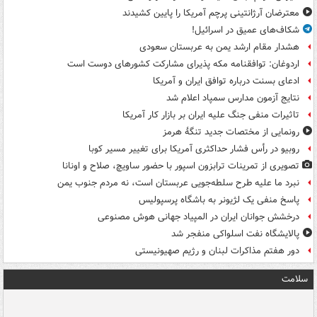
معترضان آرژانتینی پرچم آمریکا را پایین کشیدند
شکاف‌های عمیق در اسرائیل!
هشدار مقام ارشد یمن به عربستان سعودی
اردوغان: توافقنامه مکه پذیرای مشارکت کشورهای دوست است
ادعای بسنت درباره توافق ایران و آمریکا
نتایج آزمون مدارس سمپاد اعلام شد
تاثیرات منفی جنگ علیه ایران بر بازار کار آمریکا
رونمایی از مختصات جدید تنگۀ هرمز
روبیو در رأس فشار حداکثری آمریکا برای تغییر مسیر کوبا
تصویری از تمرینات ترابزون اسپور با حضور ساویچ، صلاح و اونانا
نبرد ما علیه طرح سلطه‌جویی عربستان است، نه مردم جنوب یمن
پاسخ منفی یک لژیونر به باشگاه پرسپولیس
درخشش جوانان ایران در المپیاد جهانی هوش مصنوعی
پالایشگاه نفت اسلواکی منفجر شد
دور هفتم مذاکرات لبنان و رژیم صهیونیستی
سلامت
ت