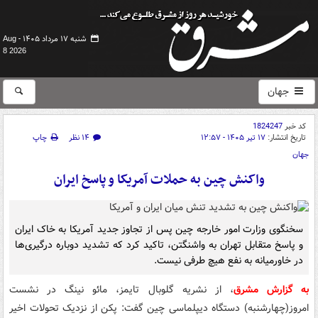
شنبه ۱۷ مرداد ۱۴۰۵ -
Aug
8 2026
جهان
کد خبر
1824247
تاریخ انتشار:
۱۷ تیر ۱۴۰۵ - ۱۲:۵۷
۱۴ نظر
چاپ
جهان
واکنش چین به حملات آمریکا و پاسخ ایران
سخنگوی وزارت امور خارجه چین پس از تجاوز جدید آمریکا به خاک ایران
و پاسخ متقابل تهران به واشنگتن، تاکید کرد که تشدید دوباره درگیری‌ها
در خاورمیانه به نفع هیچ طرفی نیست.
به گزارش مشرق
، از نشریه گلوبال تایمز، مائو نینگ در نشست
امروز(چهارشنبه) دستگاه دیپلماسی چین گفت: پکن از نزدیک تحولات اخیر