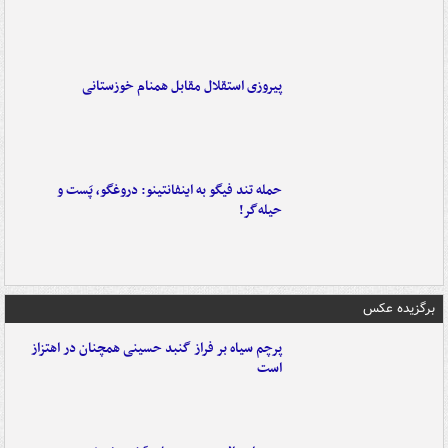
پیروزی استقلال مقابل همنام خوزستانی
حمله تند فیگو به اینفانتینو: دروغگو، پَست‌ و
حیله‌گر!
برگزیده عکس
پرچم سیاه بر فراز گنبد حسینی همچنان در اهتزاز
است