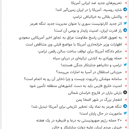
تحریم‌های جدید ضد ایرانی آمریکا
شاید روسیه، آمریکا را در ایران زمین‌گیر کند!
واکنش بقائی به خیالبافی ترامپ
اثر جدید کارتونیست سوری با عنوان مدیریت جدید تنگه هرمز
راز قدرت ایران، امنیت پایدار و بومی آن است!
به تعویق افتادن پاسخ مقاومت عراق به تجاوز اخیر آمریکایی سعودی
اظهارات وزیر خزانه‌داری آمریکا با مواضع قبلی وی متناقض است
حکم دادگاه آمریکا برای توقف ساخت سالن رقص ترامپ
حمله پهپادی به کشتی ترکیه‌ای در دریای سیاه
ترامپ و نتانیاهو جنایتکار جنگی هستند!
میزبانی استقلال در آسیا به امارات می‌رسد؟
سامانه موشکی پاتریوت چیست و چرا ذخایر آن رو به اتمام است؟
امنیت خلیج فارس باید به دست کشورهای منطقه تأمین شود
بارش باران در فاروج خراسان شمالی
انفجار بزرگ در شهر المخا یمن
تنگه هرمز به نماد یک تحقیر تاریخی برای آمریکا تبدیل شد!
ماموریت در حال پایان است!
۲۰ حمله رژیم صهیونیستی به درعا و قنیطره در یک هفته
خیزش مردم لبنان علیه دولت سازشکار و خائن