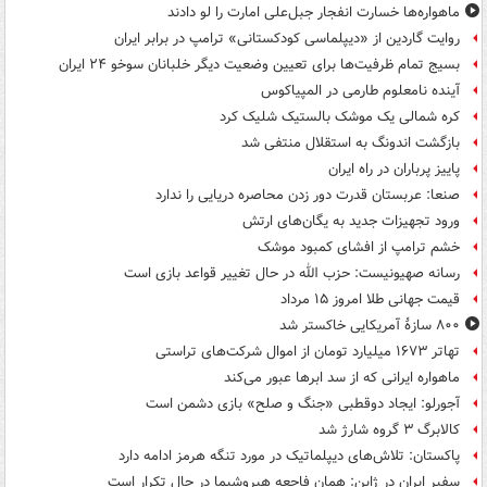
ماهواره‌ها خسارت انفجار جبل‌علی امارت را لو دادند
روایت گاردین از «دیپلماسی کودکستانی» ترامپ در برابر ایران
بسیج تمام ظرفیت‌ها برای تعیین وضعیت دیگر خلبانان سوخو ۲۴ ایران
آینده نامعلوم طارمی در المپیاکوس
کره شمالی یک موشک بالستیک شلیک کرد
بازگشت اندونگ به استقلال منتفی شد
پاییز پرباران در راه ایران
صنعا: عربستان قدرت دور زدن محاصره دریایی را ندارد
ورود تجهیزات جدید به یگان‌های ارتش
خشم ترامپ از افشای کمبود موشک
رسانه صهیونیست: حزب الله در حال تغییر قواعد بازی است
قیمت جهانی طلا امروز ۱۵ مرداد
۸۰۰ سازۀ آمریکایی خاکستر شد
تهاتر ۱۶۷۳ میلیارد تومان از اموال شرکت‌های تراستی
ماهواره ایرانی که از سد ابرها عبور می‌کند
آجورلو: ایجاد دوقطبی «جنگ و صلح‌» بازی دشمن است
کالابرگ ۳ گروه شارژ شد
پاکستان: تلاش‌های دیپلماتیک در مورد تنگه هرمز ادامه دارد
سفیر ایران در ژاپن: همان فاجعه هیروشیما در حال تکرار است