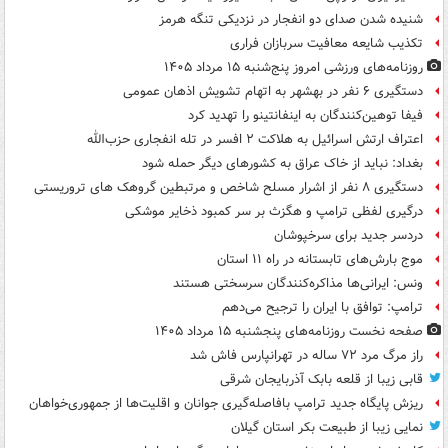
شنیده شدن صدای دو انفجار در نزدیکی تنگه هرمز
تکذیب شایعه معافیت سربازان فراری
روزنامه‌های ورزشی امروز پنج‌شنبه ۱۵ مرداد ۱۴۰۵
دستگیری ۶ نفر در بهشهر به اتهام تشویش اذهان عمومی
فیفا توهین‌کنندگان به اینفانتینو را تهدید کرد
اعتراف ارتش اسرائیل به هلاکت ۲ افسر در تله انفجاری حزب‌الله
بغداد: نباید از خاک عراق به کشورهای دیگر حمله شود
دستگیری ۸ نفر از اشرار مسلح شاخص و مرتبطین گروهک های تروریستی
درگیری لفظی ترامپ و هگزث بر سر کمبود ذخایر موشکی
دردسر جدید برای سرخپوشان
موج بارش‌های تابستانه در راه ۱۱ استان
ونس: ایرانی‌ها مذاکره‌کنندگان سرسختی هستند
ترامپ: توافق با ایران را ترجیح می‌دهم
صفحه نخست روزنامه‌های پنجشنبه ۱۵ مرداد ۱۴۰۵
راز مرگ مرد ۷۲ ساله در تهرانپارس فاش شد
قابی زیبا از قلعه بابک آذربایجان شرقی
ریزش پایگاه جدید ترامپ بافاصله‌گیری جوانان و اقلیت‌ها از جمهوری‌خواهان
نمایی زیبا از طبیعت بکر استان گیلان