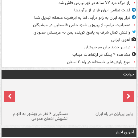
راز مرگ مرد ۷۲ ساله در تهرانپارس فاش شد
قدرت نظامی ایران فراتر از برآوردها
قرار بود ایران به زانو درآید، اما به ابرقدرت منطقه تبدیل شد!
عصبانیت ترامپ از پیروزی نامزد حامی فلسطین در میشیگان
واکنش کمال شرف به پاسخ کوبنده یمن به عربستان سعودی
آهوی ایرانی
دردسر جدید برای سرخپوشان
مشاهده ۴ پلنگ در ارتفاعات میناب
موج بارش‌های تابستانه در راه ۱۱ استان
حوادث
ن
پاییز پرباران در راه ایران
دستگیری ۶ نفر در بهشهر به اتهام
تشویش اذهان عمومی
اس
آخرین اخبار