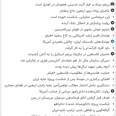
پرچم سیاه بر فراز گنبد حسینی همچنان در اهتزاز است
ماجرای پیاده روی اربعین حاج رمضان
این دیپلماسی نمایشی، شکست خورده است
روایت پزشکیان از انحلال بانک آینده
شمیم خوش رضوی در هوای بین‌الحرمین
هشدار افسر ارشد آمریکایی به کاخ سفید +فیلم
موشک‌های بالستیک ایران؛ چالش راهبردی آمریکا
باید افراد کارآمدتر را به کار گرفت
حامیان فلسطین در مکزیک پرچم اسرائیل را به آتش کشیدند
دبیرکل سازمان ملل باز هم خواستار آتش‌بس فوری در اوکراین شد
آنچه رهبر شهید سال‌ها پیش دیده بودند
حمایت هلندی‌ها از مظلومیت فلسطین +فیلم
افشای برکناری در موساد پس از شکست پروژه علیه ایران
دستگیری عامل انتشار مطالب توهین‌آمیز علیه زائران اربعین در فضای مجازی
روایت تکان‌دهنده دانش‌آموز مینابی از جنایت آمریکا
هدف قرار گرفتن اتاق‌ فرماندهی مزدوران عربستان در یمن
شکست پروژه «خاورمیانه جدید» نتانیاهو
گزافه‌گویی و لفاظی جدید ترامپ علیه ایران