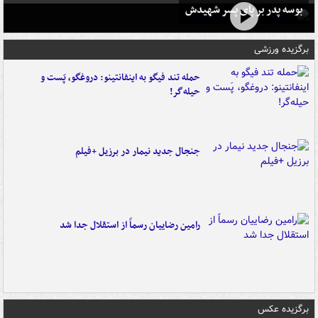
بوسه‌ پدر بر پای پسر شهیدش
برگزیده ورزشی
حمله تند فیگو به اینفانتینو: دروغگو، پَست‌ و
حیله‌گر!
جنجال جدید نیمار در برزیل +فیلم
رامین رضاییان رسماً از استقلال جدا شد
برگزیده عکس