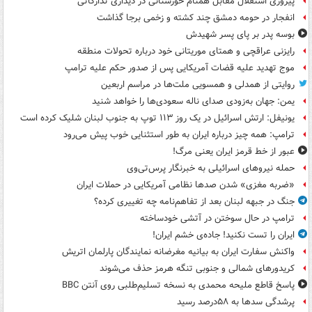
پیروزی استقلال مقابل همنام خوزستانی در دیداری تدارکاتی
انفجار در حومه دمشق چند کشته و زخمی برجا گذاشت
بوسه‌ پدر بر پای پسر شهیدش
رایزنی عراقچی و همتای موریتانی خود درباره تحولات منطقه
موج تهدید علیه قضات آمریکایی پس از صدور حکم علیه ترامپ
روایتی از همدلی و همسویی ملت‌ها در مراسم اربعین
یمن: جهان به‌زودی صدای ناله سعودی‌ها را خواهد شنید
یونیفل: ارتش اسرائیل در یک روز ۱۱۳ توپ به جنوب لبنان شلیک کرده است
ترامپ: همه چیز درباره ایران به طور استثنایی خوب پیش می‌رود
عبور از خط قرمز ایران یعنی مرگ!
حمله نیروهای اسرائیلی به خبرنگار پرس‌تی‌وی
«ضربه مغزی» شدن صدها نظامی آمریکایی در حملات ایران
جنگ در جبهه لبنان بعد از تفاهم‌نامه چه تغییری کرده؟
ترامپ در حال سوختن در آتشی خودساخته
ایران را تست نکنید! جاده‌ی خشم ایران!
واکنش سفارت ایران به بیانیه مغرضانه نمایندگان پارلمان اتریش
کریدورهای شمالی و جنوبی تنگه هرمز حذف می‌شوند
پاسخ قاطع ملیحه محمدی به نسخه تسلیم‌طلبی روی آنتن BBC
پرشدگی سدها به ۵۸درصد رسید