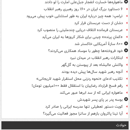
ماهواره‌ها خسارت انفجار جبل‌علی امارت را لو دادند
۶ دستاورد بزرگ ایران در ۱۶۰ روز رهبری رهبر انقلاب
ترامپ: همه چیز درباره ایران به طور استثنایی خوب پیش می‌رود
دشان از دست عربستان فرار کرد
عربستان فرمانده ائتلاف دریایی چندملیتی را منصوب کرد
«کمانِ پرنده» چینی برای شکار کروزها به ایران می‌آید
۸۰۰ سازۀ آمریکایی خاکستر شد
خود فروخته‌ها چطور با موساد همکاری می‌کردند؟
ابتکارات رهبر انقلاب در میدان نبرد
واکنش عالیشاه بعد از پیوستن به گل‌گهر
آنچه رهبر شهید سال‌ها پیش دیده بودند
تکذیب ادعای «نحوه ردزنی محل استقرار شهید لاریجانی»
رقم فسخ قرارداد رضاییان با استقلال فقط ۱۰۰میلیون تومان!
ماهواره ایرانی که از سد ابرها عبور می‌کند
بوسه‌ پدر بر پای پسر شهیدش
کویت دستور تعطیلی تنها مدرسه ایرانی را صادر کرد
آیا تینا پاکروان بازهم از ساترا مجوز فعالیت می‌گیرد؟
حوادث