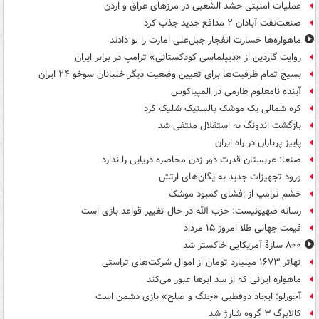
عملیات امنیتی حشد الشعبی در مرزهای عراق و اردن
صنعت‌نفت آبادان ۲ مدافع جدید جذب کرد
ماهواره‌ها خسارت انفجار جبل‌علی امارت را لو دادند
روایت گاردین از «دیپلماسی کودکستانی» ترامپ در برابر ایران
بسیج تمام ظرفیت‌ها برای تعیین وضعیت دیگر خلبانان سوخو ۲۴ ایران
آینده نامعلوم طارمی در المپیاکوس
کره شمالی یک موشک بالستیک شلیک کرد
بازگشت اندونگ به استقلال منتفی شد
پاییز پرباران در راه ایران
صنعا: عربستان قدرت دور زدن محاصره دریایی را ندارد
ورود تجهیزات جدید به یگان‌های ارتش
خشم ترامپ از افشای کمبود موشک
رسانه صهیونیست: حزب الله در حال تغییر قواعد بازی است
قیمت جهانی طلا امروز ۱۵ مرداد
۸۰۰ سازۀ آمریکایی خاکستر شد
تهاتر ۱۶۷۳ میلیارد تومان از اموال شرکت‌های تراستی
ماهواره ایرانی که از سد ابرها عبور می‌کند
آجورلو: ایجاد دوقطبی «جنگ و صلح‌» بازی دشمن است
کالابرگ ۳ گروه شارژ شد