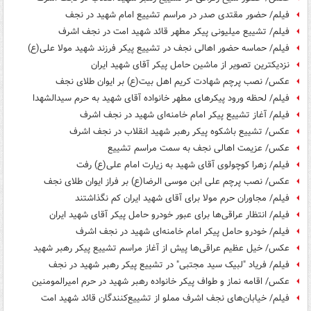
فیلم/ حضور مقتدی صدر در مراسم تشییع امام شهید در نجف
فیلم/ تشییع میلیونی پیکر مطهر قائد شهید امت در نجف اشرف
فیلم/ حماسه حضور اهالی نجف در تشییع پیکر فرزند شهید مولا علی(ع)
نزدیکترین تصویر از ماشین حامل پیکر آقای شهید ایران
عکس/ نصب پرچم شهادت کریم اهل بیت(ع) بر ایوان طلای نجف
فیلم/ لحظه ورود پیکرهای مطهر خانواده آقای شهید به حرم سیدالشهدا
فیلم/ آغاز تشییع پیکر امام خامنه‌ای شهید در نجف اشرف
عکس/ تشییع باشکوه پیکر رهبر شهید انقلاب در نجف اشرف
عکس/ عزیمت اهالی نجف به سمت مراسم تشییع
فیلم/ زهرا کوچولوی آقای شهید به زیارت امام علی(ع) رفت
عکس/ نصب پرچم علی ابن موسی الرضا(ع) بر فراز ایوان طلای نجف
فیلم/ مجاوران حرم مولا برای آقای شهید ایران کم نگذاشتند
فیلم/ انتظار عراقی‌ها برای عبور خودرو حامل پیکر آقای شهید ایران
فیلم/ خودرو حامل پیکر امام خامنه‌ای شهید در نجف اشرف
عکس/ خیل عظیم عراقی‌ها پیش از آغاز مراسم تشییع پیکر رهبر شهید
فیلم/ فریاد "لبیک سید مجتبی" در تشییع پیکر رهبر شهید در نجف
عکس/ اقامه نماز و طواف پیکر خانواده رهبر شهید در حرم امیرالمومنین
فیلم/ خیابان‌های نجف اشرف مملو از تشییع‌کنندگان قائد شهید امت