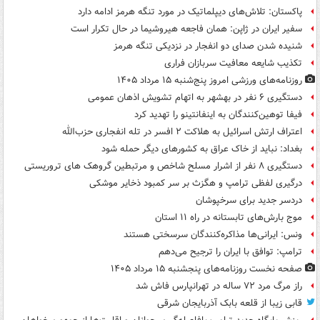
پاکستان: تلاش‌های دیپلماتیک در مورد تنگه هرمز ادامه دارد
سفیر ایران در ژاپن: همان فاجعه هیروشیما در حال تکرار است
شنیده شدن صدای دو انفجار در نزدیکی تنگه هرمز
تکذیب شایعه معافیت سربازان فراری
روزنامه‌های ورزشی امروز پنج‌شنبه ۱۵ مرداد ۱۴۰۵
دستگیری ۶ نفر در بهشهر به اتهام تشویش اذهان عمومی
فیفا توهین‌کنندگان به اینفانتینو را تهدید کرد
اعتراف ارتش اسرائیل به هلاکت ۲ افسر در تله انفجاری حزب‌الله
بغداد: نباید از خاک عراق به کشورهای دیگر حمله شود
دستگیری ۸ نفر از اشرار مسلح شاخص و مرتبطین گروهک های تروریستی
درگیری لفظی ترامپ و هگزث بر سر کمبود ذخایر موشکی
دردسر جدید برای سرخپوشان
موج بارش‌های تابستانه در راه ۱۱ استان
ونس: ایرانی‌ها مذاکره‌کنندگان سرسختی هستند
ترامپ: توافق با ایران را ترجیح می‌دهم
صفحه نخست روزنامه‌های پنجشنبه ۱۵ مرداد ۱۴۰۵
راز مرگ مرد ۷۲ ساله در تهرانپارس فاش شد
قابی زیبا از قلعه بابک آذربایجان شرقی