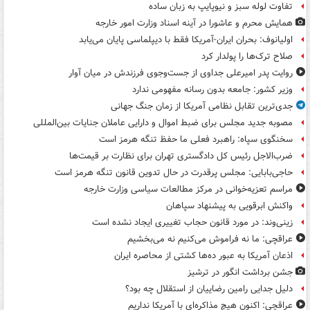
تفاوت لوله سبز و نیوپایپ به زبان ساده
همایش محرم و عاشورا در آینه اسناد وزارت امور خارجه
اولیانوف: بحران ایران-آمریکا فقط با دیپلماسی پایان می‌یابد
صلاح ترک‌ها را پولدار کرد
روایت پدر امیرعلی جداوی از جست‌وجوی فرزندش در میان آوار
وزیر کشور: جامعه بدون رسانه مفهومی ندارد
جدی‌ترین تقابل نظامی آمریکا از زمان جنگ جهانی
مصوبه جدید مجلس برای ضبط اموال و دارایی عاملان جنایات بین‌المللی
سخنگوی سپاه: راهبرد فعلی ما حفظ تنگه هرمز است
ضرب‌الاجل رئیس کل دادگستری تهران برای نظارت بر قیمت‌ها
حاجی‌بابایی: مجلس پرقدرت در حال تدوین قانون تنگه هرمز است
مراسم تعزیه‌خوانی در مرکز مطالعات سیاسی وزارت خارجه
واکنش ابرقویی به پیشنهاد سپاهان
زینی‌وند: در مورد قانون حجاب تغییری ایجاد نشده است
عراقچی: ما نه فراموش می‌کنیم نه می‌بخشیم
اذعان آمریکا به عبور ده‌ها کشتی از محاصره ایران
جشن برداشت انگور در ترشیز
دلیل جدایی رامین رضاییان از استقلال چه بود؟
عراقچی: اکنون هیچ مذاکره‌ای با آمریکا نداریم