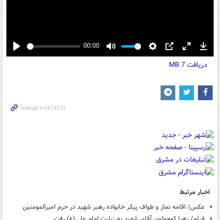
00:00
Play
Mute
Settings
PIP
Enter
Down
دریافت
7 MB
fullscreen
اخبار مرتبط
عکس/ اقامه نماز و طواف پیکر خانواده رهبر شهید در حرم امیرالمومنین
فیلم/ زهرا کوچولوی آقای شهید به زیارت امام علی(ع) رفت