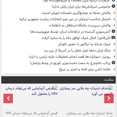
فرضیات درباره ایران مضحک و غیرواقع‌بینانه بود!
جاسوسی اسرائیلی‌ها برای ایران پایان ندارد!
واکنش صنعا به موضع‌گیری خصمانه شورای امنیت
احتمال شکست اردوغان در دور دوم انتخابات ریاست جمهوری ترکیه
واکنش سرپرست باشگاه استقلال به انتقادات
آتش‌سوزی گسترده در ارتفاعات لبنان توسط صهیونیست‌ها
کاریکاتور/ کمال شرف توافق مکه را به سخره گرفت
شوک شبانه به تراکتور با حضور نکونام
جنگ ایران ده‌ها هزار شغل را در آمریکا از بین برد
رویترز: دموکرات‌ها قصد انجام تحقیقات علیه ترامپ را دارند
پرتاب تخم‌مرغ به سمت نخست‌وزیر کوزوو در وسط پارلمان!
نقشه کشی برای فتنه و اصرار بر دروغ
سلامت
حذف لبنیات چه بلایی سر بیماران
قرص آزمایشی که می‌تواند درمان HIV
عل