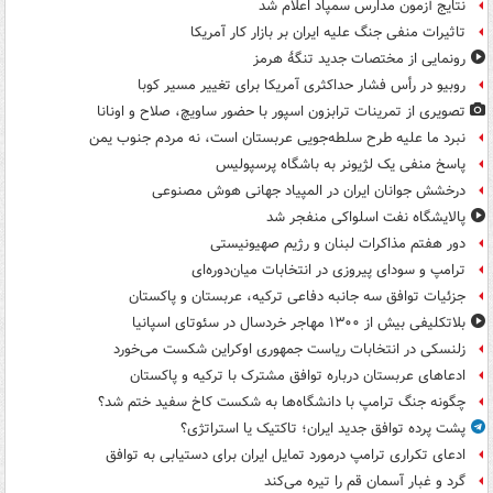
نتایج آزمون مدارس سمپاد اعلام شد
تاثیرات منفی جنگ علیه ایران بر بازار کار آمریکا
رونمایی از مختصات جدید تنگۀ هرمز
روبیو در رأس فشار حداکثری آمریکا برای تغییر مسیر کوبا
تصویری از تمرینات ترابزون اسپور با حضور ساویچ، صلاح و اونانا
نبرد ما علیه طرح سلطه‌جویی عربستان است، نه مردم جنوب یمن
پاسخ منفی یک لژیونر به باشگاه پرسپولیس
درخشش جوانان ایران در المپیاد جهانی هوش مصنوعی
پالایشگاه نفت اسلواکی منفجر شد
دور هفتم مذاکرات لبنان و رژیم صهیونیستی
ترامپ و سودای پیروزی در انتخابات میان‌دوره‌ای
جزئیات توافق سه جانبه دفاعی ترکیه، عربستان و پاکستان
بلاتکلیفی بیش از ۱۳۰۰ مهاجر خردسال در سئوتای اسپانیا
زلنسکی در انتخابات ریاست جمهوری اوکراین شکست می‌خورد
ادعاهای عربستان درباره توافق مشترک با ترکیه و پاکستان
چگونه جنگ ترامپ با دانشگاه‌ها به شکست کاخ سفید ختم شد؟
پشت پرده توافق جدید ایران؛ تاکتیک یا استراتژی؟
ادعای تکراری ترامپ درمورد تمایل ایران برای دستیابی به توافق
گرد و غبار آسمان قم را تیره می‌کند