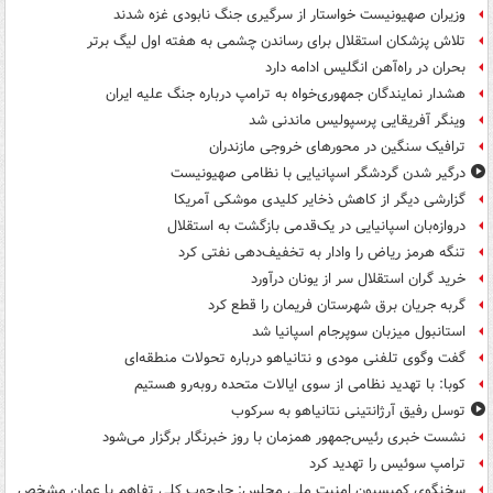
وزیران صهیونیست خواستار از سرگیری جنگ نابودی غزه شدند
تلاش پزشکان استقلال برای رساندن چشمی به هفته اول لیگ برتر
بحران در راه‌آهن انگلیس ادامه دارد
هشدار نمایندگان جمهوری‌خواه به ترامپ درباره جنگ علیه ایران
وینگر آفریقایی پرسپولیس ماندنی شد
ترافیک سنگین در محورهای خروجی مازندران
درگیر شدن گردشگر اسپانیایی با نظامی صهیونیست
گزارشی دیگر از کاهش ذخایر کلیدی موشکی آمریکا
دروازه‌بان اسپانیایی در یک‌قدمی بازگشت به استقلال
تنگه هرمز ریاض را وادار به تخفیف‌دهی نفتی کرد
خرید گران استقلال سر از یونان درآورد
گربه جریان برق شهرستان فریمان را قطع کرد
استانبول میزبان سوپرجام اسپانیا شد
گفت وگوی تلفنی مودی و نتانیاهو درباره تحولات منطقه‌ای
کوبا: با تهدید نظامی از سوی ایالات متحده روبه‌رو هستیم
توسل رفیق آرژانتینی نتانیاهو به سرکوب
نشست خبری رئیس‌جمهور همزمان با روز خبرنگار برگزار می‌شود
ترامپ سوئیس را تهدید کرد
سخنگوی کمیسیون امنیت ملی مجلس: چارچوب کلی تفاهم با عمان مشخص