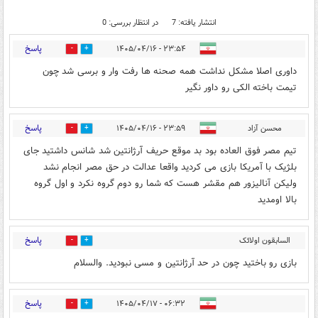
انتشار یافته: 7
در انتظار بررسی: 0
پاسخ
۲۳:۵۴ - ۱۴۰۵/۰۴/۱۶
0
1
داوری اصلا مشکل نداشت همه صحنه ها رفت وار و برسی شد چون
تیمت باخته الکی رو داور نگیر
پاسخ
محسن آزاد
۲۳:۵۹ - ۱۴۰۵/۰۴/۱۶
0
0
تیم مصر فوق العاده بود بد موقع حریف آرژانتین شد شانس داشتید جای
بلژیک با آمریکا بازی می کردید واقعا عدالت در حق مصر انجام نشد
ولیکن آنالیزور هم مقشر هست که شما رو دوم گروه نکرد و اول گروه
بالا اومدید
پاسخ
السابقون اولائک
0
1
المقربون
۰۳:۴۹ - ۱۴۰۵/۰۴/۱۷
بازی رو باختید چون در حد آرژانتین و مسی نبودید. والسلام
پاسخ
۰۶:۳۲ - ۱۴۰۵/۰۴/۱۷
1
0