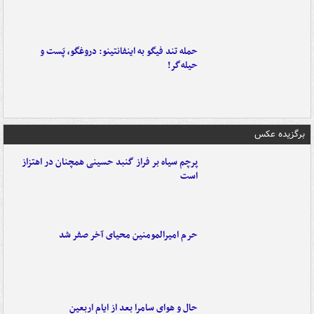
حمله تند فیگو به اینفانتینو: دروغگو، پَست‌ و
حیله‌گر!
برگزیده عکس
پرچم سیاه بر فراز گنبد حسینی همچنان در اهتزاز
است
حرم امیرالمومنین محیای آخر صفر شد
حال و هوای سامرا بعد از ایام اربعین