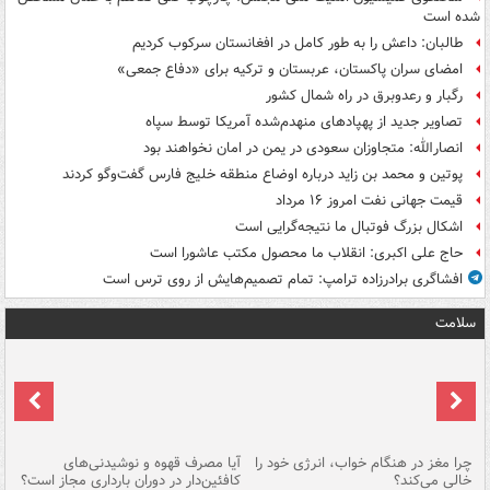
شده است
طالبان: داعش را به طور کامل در افغانستان سرکوب کردیم
امضای سران پاکستان، عربستان و ترکیه برای «دفاع جمعی»
رگبار و رعدوبرق در راه شمال کشور
تصاویر جدید از پهپادهای منهدم‌شده آمریکا توسط سپاه
انصارالله: متجاوزان سعودی در یمن در امان نخواهند بود
پوتین و محمد بن زاید درباره اوضاع منطقه خلیج فارس گفت‌وگو کردند
قیمت جهانی نفت امروز ۱۶ مرداد
اشکال بزرگ فوتبال ما نتیجه‌گرایی است
حاج علی اکبری: انقلاب ما محصول مکتب عاشورا است
افشاگری برادرزاده ترامپ: تمام تصمیم‌هایش از روی ترس است
سلامت
ت
چرا مغز در هنگام خواب، انرژی خود را
آیا مصرف قهوه و نوشیدنی‌های
چر
خالی می‌کند؟
کافئین‌دار در دوران بارداری مجاز است؟
می