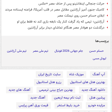
حرکت جنجالی اینفانتینو پس از حذف مصر +عکس
کامبک جنون آمیز آرژانتین مقابل مصر در قلب آمریکا/ فراعنه ایستاده مردند
ابقای حسام حسن روی نیمکت مصر
آرژانتین؛ تیمی که یاد گرفت کنار یک نابغه بازی کند نه فقط برای او
درگذشت دو هوادار مصر هنگام تماشای دیدار برابر آرژانتین
برچسب‌ها
حسام حسن
جام جهانی 2026 فوتبال
تیم ملی مصر
تیم ملی آرژانتین
لیونل مسی
آپ آهنگ
موزیک شاه
سایت تاریخ ایران
بهترین هتل های استانبول
رزرو هتل استانبول
دانلود آهنگ جدید
بهترین جراح بینی ترمیمی
آهنگ های جدید
پرشین هتل
ثبت نام بیمه اربعین
آهنگ جدید
مزایده خودرو
خرید بلیط استخر
قیمت ورق آهن پرایس