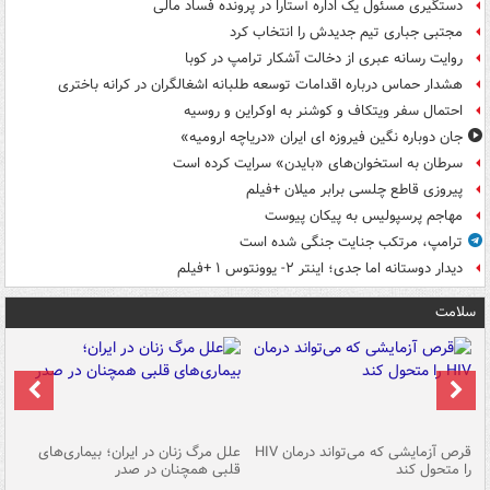
دستگیری مسئول یک اداره آستارا در پرونده فساد مالی
مجتبی جباری تیم جدیدش را انتخاب کرد
روایت رسانه عبری از دخالت آشکار ترامپ در کوبا
هشدار حماس درباره اقدامات توسعه طلبانه اشغالگران در کرانه باختری
احتمال سفر ویتکاف و کوشنر به اوکراین و روسیه
جان دوباره نگین فیروزه ای ایران «دریاچه ارومیه»
سرطان به استخوان‌های «بایدن» سرایت کرده است
پیروزی قاطع چلسی برابر میلان +فیلم
مهاجم پرسپولیس به پیکان پیوست
ترامپ، مرتکب جنایت جنگی شده است
دیدار دوستانه اما جدی؛ اینتر ۲- یوونتوس ۱ +فیلم
سلامت
ر
قرص آزمایشی که می‌تواند درمان HIV
علل مرگ زنان در ایران؛ بیماری‌های
تن
را متحول کند
قلبی همچنان در صدر
طب