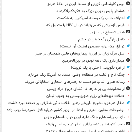
ترس کارشناس کویتی از تسلط ایران بر تنگۀ هرمز
هشدار پلیس تهران بزرگ به «کودک‌بلاگرها»
اعتراف جالب یک رسانه آمریکایی به شکست
قرص آزمایشی که می‌تواند درمان HIV را متحول کند
شکار تمساح در مالزی
دلایل پارگی رگ خونی در چشم
توافق مکه برای سعودی امنیت آور نیست!
علل مرگ زنان در ایران؛ بیماری‌های قلبی همچنان در صدر
میدان‌داری یک دهه نودی در بین‌الحرمین
از غزه بگویید...! حتی با یک توییت!
جنگ تاج و تخت در منطقه؛ وقتی اعتماد به آمریکا رنگ می‌بازد
رسانه عبری: نتانیاهو دست به رفتارهای انتحاری انتخاباتی می‌زند
از مظلوم‌نمایی براندازها تا افشای دروغ مراد ویسی
حملات توپخانه‌ای رژیم صهیونیستی به جنوب لبنان
صفار هرندی: تشییع تاریخی رهبر انقلاب تاثیر شگرفی بر صحنه نبرد داشت
توضیحات معاون امنیتی و انتظامی وزیر کشور درباره قتل حمیدرضا رجب زاده
بازتاب پیامدهای جنگ علیه ایران در رسانه‌های جهان
نصب کتیبه‌های دهه پایانی صفر در حرم امام رئوف
افشای نقشه ترور لیونل مسی در جام جهانی ۲۰۲۶