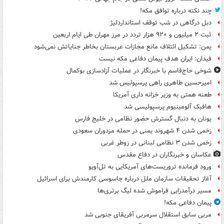
چند نکته درباره توافق مکه!
دبل درگاهی در شب توقف استانداردلیژ
ثبت ۲ میلیون و ۹۲۰ هزار تردد در مرز مهران طی ایام اربعین
یمن: تشکیل ائتلاف مانع مجازات عربستان بخاطر جنایاتش نمی‌شود
فیدان: ایران هدف پیمان دفاعی مکه نیست
شوخی حاج‌قاسم با خبرنگار در عملیات آزادسازی بوکمال
امیرحسین طاهری راهی پرسپولیس شد
طعنه همتی به وزیر خزانه داری آمریکا
هافبک آلومینیوم پرسپولیسی شد
یونان به دنبال گسترش حضور نظامی در خلیج فارس
زخمی شدن ۴ شهروند یمنی در حمله مزدوران سعودی
زخمی شدن ۳ نظامی لبنانی در زوطر غربی
عکاسان و خبرنگاران در دفاع مقدس
ورود فرمانده تروریست‌های آمریکایی به تل‌آویو
آغاز تحقیقات سازمان ملل درباره جاسوسی کارمندش برای اسرائیل
مسیر درآمدزایی فراموش شده لیگ برتری‌ها
پیمان دفاعی مکه!
مربی سابق استقلال سرمربی آفریقای جنوبی شد