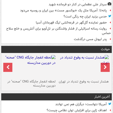
سردار علی عظمایی در کنار دو فرمانده شهید
پانه‌تا: آمریکا مثل یک «بوکسور مست» بین ایران و روسیه می‌دود
حدس بزنید ایران چه رنگی است؟
حضور نماینده گل‌گهر در قرعه‌کشی لیگ قهرمانان آسیا
روایت رسانه اسرائیلی از فشار واشنگتن بر تل‌آویو برای آتش‌بس و خلع سلاح
حماس
پدر لیونل مسی درگذشت
حوادث
ای
هشدار نسبت به وفوع تندباد در تهران
لحظه انفجار جایگاه CNG "صحنه" در
دس
دوربین مداربسته
ات
آخرین اخبار
آمریکا نتوانست؛ دیگران هم نمی توانند
اهداف ژاپن برای افزایش توان نظامی چیست؟