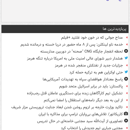
پربازدیدترین ها
مداح جوانی که در خون خود غلتید +فیلم
خدمه ناو لینکلن: پس از ۸ ماه حضور در دریا خسته و درمانده‌ شدیم
لحظه انفجار جایگاه CNG "صحنه" در دوربین مداربسته
هشدار دبیر شورای عالی امنیت ملی به امریکا درباره تنگه هرمز
جزئیات جدید از نفتکش منفجر شده در هرمز
حتی اوکراین هم به ترکیه حمله کرد
پاسخ معنادار هوافضای سپاه به تهدیدات آمریکایی‌ها
پاکستان: باید در برابر اسرائیل متحد شویم
تشکیل تیم کارآگاهان زبده برای دستگیری عاملان قتل رجب‌زاده
از این به بعد دیگر نامه‌های استقلال را امضا نمی‌کنم
تاکید وزارت خارجه بر لزوم روشن شدن ابعاد جنایت تروریستی مزار شریف
کاریکاتور/ تلاش‌های بی‌پایان ترامپ برای مذاکره با ایران
تصاویری از آیت‌الله سید مجتبی خامنه‌ای در حال تدریس
مجتبی جباری تیم جدیدش را انتخاب کرد