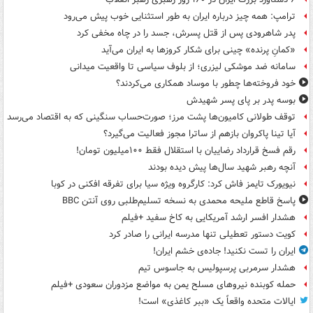
ترامپ: همه چیز درباره ایران به طور استثنایی خوب پیش می‌رود
پدر شاهرودی پس از قتل پسرش، جسد را در چاه مخفی کرد
«کمانِ پرنده» چینی برای شکار کروزها به ایران می‌آید
سامانه ضد موشکی لیزری؛ از بلوف سیاسی تا واقعیت میدانی
خود فروخته‌ها چطور با موساد همکاری می‌کردند؟
بوسه‌ پدر بر پای پسر شهیدش
توقف طولانی کامیون‌ها پشت مرز؛ صورت‌حساب سنگینی که به اقتصاد می‌رسد
آیا تینا پاکروان بازهم از ساترا مجوز فعالیت می‌گیرد؟
رقم فسخ قرارداد رضاییان با استقلال فقط ۱۰۰میلیون تومان!
آنچه رهبر شهید سال‌ها پیش دیده بودند
نیویورک تایمز فاش کرد: کارگروه ویژه سیا برای تفرقه افکنی در کوبا
پاسخ قاطع ملیحه محمدی به نسخه تسلیم‌طلبی روی آنتن BBC
هشدار افسر ارشد آمریکایی به کاخ سفید +فیلم
کویت دستور تعطیلی تنها مدرسه ایرانی را صادر کرد
ایران را تست نکنید! جاده‌ی خشم ایران!
هشدار سرمربی پرسپولیس به جاسوس تیم
حمله کوبنده نیروهای مسلح یمن به مواضع مزدوران سعودی +فیلم
ایالات متحده واقعاً یک «ببر کاغذی» است!