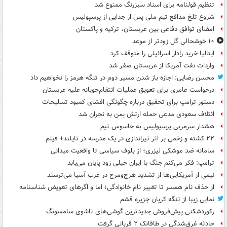
تنظیم قولنامه برای اسناد سبزرنگ ممنوع شد
شروع تلخ مدافع تیم ملی پس از جدایی از پرسپولیس
امضای توافق دفاعی بین عربستان، ترکیه و پاکستان
۱۰ خوشحالی گل زودتر از موعد
ایتالیا خرید رادار اسرائیلی را متوقف کرد
واردات نفت آمریکا از عربستان صفر شد
محسن رضایی: اجازه باز شدن مسیر دوم در تنگه هرمز را نخواهیم داد
درخواست عامری برای تعویق عملیات انتقام‌جویانه علیه عربستان
دستور ترامپ برای تحقیق درباره چگونگی افشای کمبود تسلیحات
ائتلاف سعودی مدعی حمله ارتش یمن به نجران شد
هشدار سرمربی پرسپولیس به جاسوس تیم
۲۲ کشته و زخمی بر اثر تیراندازی در یک مدرسه در تایلند+ فیلم
سامانه ضد موشکی لیزری؛ از بلوف سیاسی تا واقعیت میدانی
ترامپ: فکر می‌کنم جنگ با ایران خیلی زود پایان می‌یابد
نیمی از آمریکایی‌ها از تشدید هرج‌ومرج در غرب آسیا می‌ترسند
از حذف نام همسر تا تغییر نام خانوادگی؛ اما و اگرهای تعویض شناسنامه
نمایی زیبا از تنگه کریان جزیره قشم
رکوردشکنی پیش‌فروش جدیدترین گوشی‌های تاشوی سامسونگ
حادثه غرق‌شدگی در طاقانک ۲ قربانی گرفت