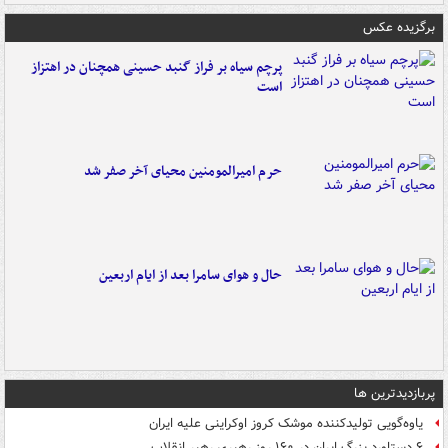
برگزیده عکس
پرچم سیاه بر فراز گنبد حسینی همچنان در اهتزاز
است
حرم امیرالمومنین محیای آخر صفر شد
حال و هوای سامرا بعد از ایام اربعین
پربازدیدترین ها
یاوه‌گویی تولیدکننده موشک کروز اوکراینی علیه ایران
۶ دستاورد بزرگ ایران در ۱۶۰ روز رهبری رهبر انقلاب