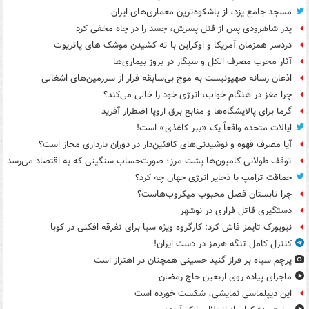
مسجد جامع یزد، از باشکوه‌ترین معماری‌های ایران
پدر شاهرودی پس از قتل پسرش، جسد را در چاه مخفی کرد
دردسر همزمان آمریکا و اوکراین با ته کشیدن موشک های پاتریوت
آثار مخرب مصرف الکل و سیگار در بروز بیماری‌ها
اذعان رسانه صهیونیست به موج بی‌سابقه فرار از سرزمین‌های اشغالی
چرا مغز در هنگام خواب، انرژی خود را خالی می‌کند؟
گرما برای پالایشگاه‌ها و منابع برق اروپا اضطرار آفرید
ایالات متحده واقعاً یک «ببر کاغذی» است!
آیا مصرف قهوه و نوشیدنی‌های کافئین‌دار در دوران بارداری مجاز است؟
توقف طولانی کامیون‌ها پشت مرز؛ صورت‌حساب سنگینی که به اقتصاد می‌رسد
حماقت ترامپ با ذخایر انرژی جهان چه کرد؟
چرا تابستان فصل محبوب میکروب‌هاست؟
دستگیری قاتل فراری در نوشهر
نیویورک تایمز فاش کرد: کارگروه ویژه سیا برای تفرقه افکنی در کوبا
کنترل کامل تنگه هرمز در دست ایران!
پرچم سیاه بر فراز گنبد حسینی همچنان در اهتزاز است
ماجرای پیاده روی اربعین حاج رمضان
این دیپلماسی نمایشی، شکست خورده است