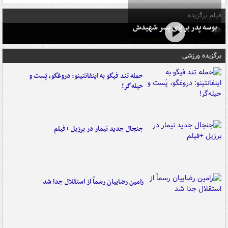
فیلم برگزیده
بوسه‌ پدر بر پای پسر شهیدش
برگزیده ورزشی
حمله تند فیگو به اینفانتینو: دروغگو، پَست‌ و
حیله‌گر!
جنجال جدید نیمار در برزیل +فیلم
رامین رضاییان رسماً از استقلال جدا شد