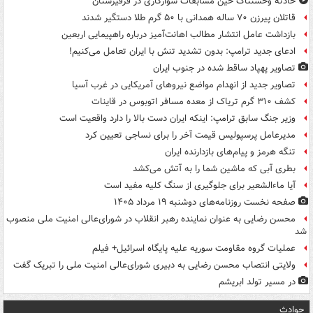
حادثه وحشتناک حین مسابقات سوارکاری در قرقیزستان
قاتلان پیرزن ۷۰ ساله همدانی با ۵۰ گرم طلا دستگیر شدند
بازداشت عامل انتشار مطالب اهانت‌آمیز درباره راهپیمایی اربعین
ادعای جدید ترامپ: بدون تشدید تنش با ایران تعامل می‌کنیم!
تصاویر پهپاد ساقط شده در جنوب ایران
تصاویر جدید از انهدام مواضع نیروهای آمریکایی در غرب آسیا
کشف ۳۱۰ گرم تریاک از معده مسافر اتوبوس در قاینات
وزیر جنگ سابق ترامپ: اینکه ایران دست بالا را دارد واقعیت است
مدیرعامل پرسپولیس قیمت آخر را برای نساجی تعیین کرد
تنگه هرمز و پیام‌های بازدارنده ایران
بطری آبی که ماشین شما را به آتش می‌کشد
آیا ماءالشعیر برای جلوگیری از سنگ کلیه مفید است
صفحه نخست روزنامه‌های دوشنبه ۱۹ مرداد ۱۴۰۵
محسن رضایی به عنوان نماینده رهبر انقلاب در شورای‌عالی امنیت ملی منصوب
شد
عملیات گروه مقاومت سوریه علیه پایگاه اسرائیل+ فیلم
ولایتی انتصاب محسن رضایی به دبیری شورای‌عالی امنیت ملی را تبریک گفت
در مسیر تولد ابریشم
حوادث