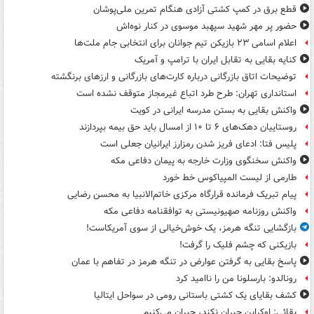
قطع برق در کمپ کشتی آزادی هنگام تمرین ملی‌پوشان
حضور پر مهر شهید سپهبد موسوی در کنار نوه‌اش
اعلام اسامی ۲۳ بازیکن تیم جوانان برای انتخابی جام ملت‌ها
کنایه بقایی به تقابل ایران با ترامپ و آمریک
توضیحات اتاق بازرگانی درباره کارت‌های بازرگانی و ارزهای برنگشته
استانداری تهران: طرح طرد اتباع غیرمجاز متوقف نشده است
واکنش بقایی به بستن مدرسه ایرانی در کویت
روستاییان دهک‌های ۶ تا ۱۰ از امسال باید حق بیمه بپردازند
پلیس فتا: ادعای فریز شدن رمزارز ایرانیان جعلی است
واکنش سخنگوی وزارت خارجه به پیمان دفاعی مکه
طارمی از لیست المپیاکوس خط خورد
پیام تبریک فرمانده قرارگاه مرکزی خاتم‌الانبیا به محسن رضایی
واکنش روزنامه صهیونیستی به توافقنامه دفاعی مکه
بازگشایی تنگه هرمز، یک خوش‌خیالی از سوی آمریکاست!
بازیکنی که چشم فلیک را گرفت!
پاسخ بقایی به گرفتن عوارض در تنگه هرمز در تفاهم با عمان
رونالدو: بارسلونا من را ناامید کرد
کشف بقایای یک کشتی باستانی رومی در سواحل ایتالیا
بقائی: اوکراین جبران نکند، جبران می‌کنیم