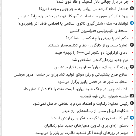
چرا در بازار جهانی دلار ضعیف و طلا قوی شد؟
هشدار قاطع کارشناس ایرانی به ماجراجویی مجدد آمریکا
ورود تاکر کارلسون به انتخابات آمریکا؛ تهدیدی جدی برای پایگاه ترامپ
توافقنامه مکه؛ شکل‌گیری ناتوی اسلامی یا اقدامی فاقد اثر راهبردی؟
استعفای نایب‌رئیس فدراسیون کشتی
حکم اخراج ربیعی را چه کسی امضا کرد؟
اژه‌ای: بسیاری از کارگزاران نظام تکلیف‌مدار هستند
ادعای اوکراین: دو لانچر اس-۴۰۰ را زدیم+ فیلم
تیم جدید پورعلی‌گنجی مشخص شد
پروژه "لیبی‌سازی ایران" سناریوی تکراری دشمن
اصلاح طرح پشتیبانی و رفع موانع تولید کشاورزی در جلسه امروز مجلس
انتخابات شوراها در فصل پاییز برگزار می‌شود
اقدامات چین در جنگ علیه ایران، قیمت نفت را ۳۰ دلار کاهش داد
جلسه شورای عالی قوه قضاییه
رئیس عدلیه: رضایت و اعتماد مردم با لفاظی حاصل نمی‌شود
شکایت لیونل مسی از رسانه‌های آرژانتینی
آمریکا متحدی دروغگو، حیله‌گر و بی ارزش است!
دستور اژه‌ای برای تدوین معیارهای جدید عفو زندانیان
مردم در روزهای آینده آثار تشدید نظارت بر بازار را می‌بینند