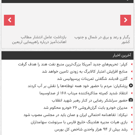
رگبار و رعد و برق در شمال و جنوب
بازداشت عامل انتشار مطالب
کشور
اهانت‌آمیز درباره راهپیمایی اربعین
گر
آخرین اخبار
کپلر: تحریم‌های جدید آمریکا بزرگ‌ترین منبع نفت هند را هدف گرفت
منابع افزایش اعتبار کالابرگ به زودی تامین خواهد شد
گلزن قدبلند شگفتی تمرینات پرسپولیس شد
پزشکیان: مردم با حضور خود همه توطئه‌ها را نقش بر آب کردند
انتقاد شدید کمیته مذاکره‌کننده میناب ۱۶۸ از صداوسیما
حضور سرلشکر رضایی در کنار رهبر شهید انقلاب
مدیران خودرو بابت گران‌فروشی ۲۶ خودرو محکوم شد
نیکزاد: تفاهنامه احتمالی ایران و عمان باید در مجلس مصوب شود
بازی هیات مدیره هلدینگ خلیج فارس با سرنوشت سهامداران
رشد بیش از ۹۴ هزار واحدی شاخص کل بورس