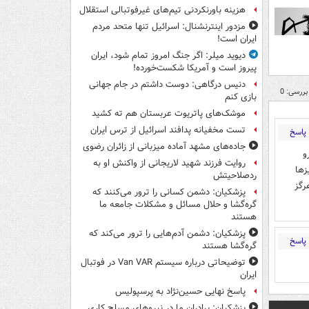
هزینه باورنکردنی تیم‌های غیرفوتبالی استقلال
مزدور اینترنشنال: اسرائیل تنها متحد مردم
ایران است!
دیوید میلر: اگر جنگ امروز تمام شود، ایران
پیروز است و آمریکا شکست‌خورده!
دنیس درگاهی: دوست داشتم در جام جهانی
بررسی: 0
بازی کنم
موشک‌های پاتریوت عربستان هم ته‌ کشید
تست مخفیانه پدافند اسرائیل از ترس ایران
پاسخ
جاده‌های مشهد آماده میزبانی از زائران رضوی
و
روایت فرزند شهید لاریجانی از واکنش او به
زها
ردصلاحیتش
رگز
پزشکیان: دشمن کسانی را ترور می‌کنند که
گره‌گشا و حلال مسائل و مشکلات جامعه ما
هستند
پزشکیان: دشمن آدم‌هایی را ترور می‌کند که
پاسخ
گره‌گشا هستند
توضیحاتی درباره سیستم Van VAR در فوتبال
ایران
پاسخ نهایی حسین‌نژاد به پرسپولیس
پزشکیان: برادران ما در نیروهای مسلح کاری