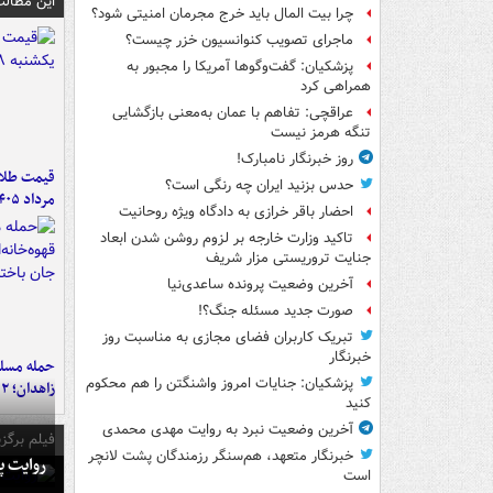
این مطالب
چرا بیت المال باید خرج مجرمان امنیتی شود؟
ماجرای تصویب کنوانسیون خزر چیست؟
پزشکیان: گفت‌وگوها آمریکا را مجبور به
همراهی کرد
عراقچی: تفاهم با عمان به‌معنی بازگشایی
تنگه هرمز نیست
روز خبرنگار نامبارک!
حدس بزنید ایران چه رنگی است؟
مرداد ۱۴۰۵
احضار باقر خرازی به دادگاه ویژه روحانیت
تاکید وزارت خارجه بر لزوم روشن شدن ابعاد
جنایت تروریستی مزار شریف
آخرین وضعیت پرونده ساعدی‌نیا
صورت جدید مسئله جنگ؟!
تبریک کاربران فضای مجازی به مناسبت روز
خبرنگار
حمله مسلحا
پزشکیان: جنایات امروز واشنگتن را هم محکوم
زاهدان؛ ۲ نفر جان باختند
کنید
آخرین وضعیت نبرد به روایت مهدی محمدی
فیلم برگزی
خبرنگار متعهد، هم‌سنگر رزمندگان پشت لانچر
روایت پ
است