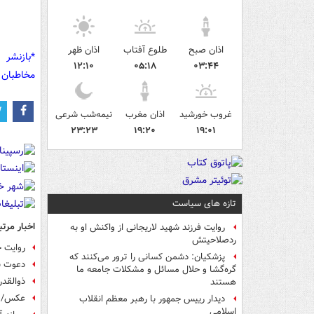
اذان صبح
طلوع آفتاب
اذان ظهر
*بازنشر 
۱۲:۱۰
۰۵:۱۸
۰۳:۴۴
مخاطبان 
غروب خورشید
اذان مغرب
نیمه‌شب شرعی
۲۳:۲۳
۱۹:۲۰
۱۹:۰۱
تازه های سیاست
اخبار مرتب
روایت فرزند شهید لاریجانی از واکنش او به
ردصلاحیتش
روایت ج
پزشکیان: دشمن کسانی را ترور می‌کنند که
دعوت ب
گره‌گشا و حلال مسائل و مشکلات جامعه ما
ذوالقدر
هستند
عکس/ ح
دیدار رییس جمهور با رهبر معظم انقلاب
اسلامی