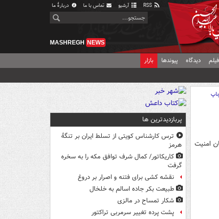
RSS
آرشیو
تماس با ما
دربارهٔ ما
MASHREGH
NEWS
یلم
دیدگاه
پیوندها
بازار
اپ
پربازدیدترین ها
ترس کارشناس کویتی از تسلط ایران بر تنگۀ
ان امنیت
هرمز
کاریکاتور/ کمال شرف توافق مکه را به سخره
گرفت
نقشه کشی برای فتنه و اصرار بر دروغ
طبیعت بکر جاده اسالم به خلخال
شکار تمساح در مالزی
پشت پرده تغییر سرمربی تراکتور