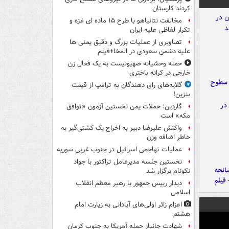
کردند کارستان
مخالفت نتانیاهو با طرح ۱۵ ماده ای غزه و
تکرار لفاظی علیه ایران
تصاویری از عملیات بزرگ و دقیق یمنی ها
علیه دشمن سعودی در المخا+فیلم
حمله وحشیانه صهیونیست به یک فعال زن
خارجی در کرانه باختری
 سطوح
گلایه‌های رای دهندگان به ترامپ از قیمت
بنزین!
گاردین: حملات یمن نخستین آزمون «توافق
مکه» است
واکنش علیرضا دبیر به اخراج یک کشتی‌گیر به
خاطر اضافه وزن
عملیات تهاجمی اسرائیل در جنوب غربی سوریه
نخستین جلسه مدیرعامل تراکتور با جواد
انحه
نکونام برگزار شد
 فیلم
دیدار رییس جمهور با رهبر معظم انقلاب
اسلامی
اعزام زائر اولی‌های آبادانی به زیارت امام
هشتم
شهادت جانباز حمله آمریکا به جنوب کرمان