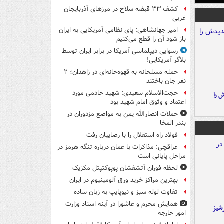
کشف ۳۳ قبضه سلاح در مرزهای آذربایجان
غربی
امیر جهانشاهی: پای نظامی آمریکایی به ایران
باز شود آن را قطع می‌کنیم
رسوایی دیپلماسی آمریکا در برابر ایران توسط
بلاگر آمریکایی!
حمله مسلحانه به قهوه‌خانه‌ای در زاهدان؛ ۲
نفر جان باختند
حجت‌الاسلام سعیدی: شهید خادمی مورد
 را
اعتماد و وثوق امام شهید بود
حملات انصارالله یمن به مواضع مزدوران در
بندر المخا
فولاد راه استقلال را با رضاییان رفت
عراقچی: مذاکرات با عمان درباره تنگه هرمز در
مراحل پایانی است
لحظه فوران آتشفشان پوپوکتپتل مکزیک
بهترین مراکز خرید ورق آلومینیوم در ایران
تفاوت لوله سبز و نیوپایپ به زبان ساده
همایش محرم و عاشورا در آینه اسناد وزارت
شیز
امور خارجه