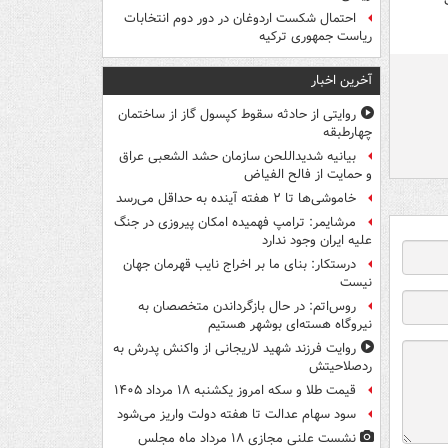
احتمال شکست اردوغان در دور دوم انتخابات
ریاست جمهوری ترکیه
آخرین اخبار
روایتی از حادثه سقوط کپسول گاز از ساختمان
چهارطبقه
بیانیه شدیداللحن سازمان حشد الشعبی عراق
و حمایت از فالح الفیاض
خاموشی‌ها تا ۲ هفته آینده به حداقل می‌رسد
مرشایمر: ترامپ فهمیده امکان پیروزی در جنگ
علیه ایران وجود ندارد
درستکار: بنای ما بر اخراج نایب قهرمان جهان
نیست
روس‌اتم: در حال بازگرداندن متخصصان به
نیروگاه هسته‌ای بوشهر هستیم
روایت فرزند شهید لاریجانی از واکنش پدرش به
ردصلاحیتش
قیمت طلا و سکه امروز یکشنبه ۱۸ مرداد ۱۴۰۵
سود سهام عدالت تا هفته دولت واریز می‌شود
نشست علنی مجازی ۱۸ مرداد ماه مجلس