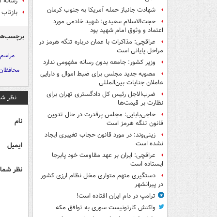
رسانه آ
شهادت جانباز حمله آمریکا به جنوب کرمان
بازتاب 
حجت‌الاسلام سعیدی: شهید خادمی مورد
اعتماد و وثوق امام شهید بود
برچسب‌ها
عراقچی: مذاکرات با عمان درباره تنگه هرمز در
مراحل پایانی است
مراسم 
وزیر کشور: جامعه بدون رسانه مفهومی ندارد
محافظان
مصوبه جدید مجلس برای ضبط اموال و دارایی
عاملان جنایات بین‌المللی
ضرب‌الاجل رئیس کل دادگستری تهران برای
نظر شم
نظارت بر قیمت‌ها
حاجی‌بابایی: مجلس پرقدرت در حال تدوین
نام
قانون تنگه هرمز است
زینی‌وند: در مورد قانون حجاب تغییری ایجاد
نشده است
ایمیل
عراقچی: ایران بر عهد مقاومت خود پابرجا
ایستاده است
نظر شما 
دستگیری متهم متواری مخل نظام ارزی کشور
در پیرانشهر
ترامپ در دام ایران افتاده است!
واکنش کارتونیست سوری به توافق مکه