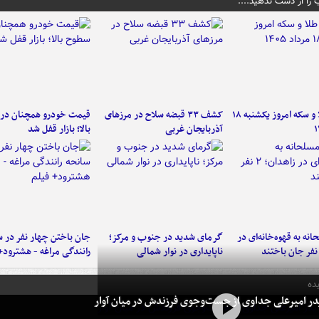
 را از دست ندهید....
قیمت طلا و سکه امروز یکشنبه ۱۸
کشف ۳۳ قبضه سلاح در مرزهای
قیمت خودرو همچنان در
آذربایجان غربی
بالا؛ بازار قفل شد
نه به قهوه‌خانه‌ای در
گرمای شدید در جنوب و مرکز؛
جان باختن چهار نفر در س
ناپایداری در نوار شمالی
رانندگی مراغه - هشترود+
ده
در امیرعلی جداوی از جست‌وجوی فرزندش در میان آوار