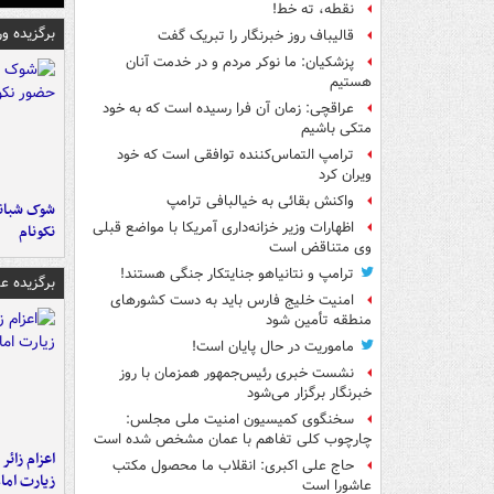
نقطه، ته خط!
برگزیده و
قالیباف روز خبرنگار را تبریک گفت
پزشکیان: ما نوکر مردم و در خدمت آنان
هستیم
عراقچی: زمان آن فرا رسیده است که به خود
متکی باشیم
ترامپ التماس‌کننده توافقی است که خود
ویران کرد
واکنش بقائی به خیالبافی ترامپ
شوک شبانه 
اظهارات وزیر خزانه‌داری آمریکا با مواضع قبلی
نکونام
وی متناقض است
ترامپ و نتانیاهو جنایتکار جنگی هستند!
برگزیده 
امنیت خلیج فارس باید به دست کشورهای
منطقه تأمین شود
ماموریت در حال پایان است!
نشست خبری رئیس‌جمهور همزمان با روز
خبرنگار برگزار می‌شود
سخنگوی کمیسیون امنیت ملی مجلس:
چارچوب کلی تفاهم با عمان مشخص شده است
اعزام زائر 
حاج علی اکبری: انقلاب ما محصول مکتب
زیارت اما
عاشورا است