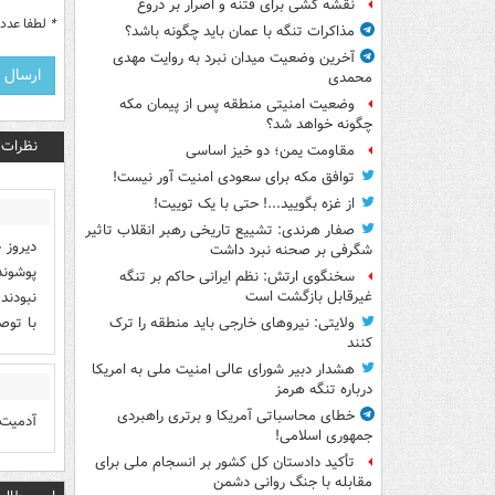
نقشه کشی برای فتنه و اصرار بر دروغ
*
لطفا عدد م
مذاکرات تنگه با عمان باید چگونه باشد؟
آخرین وضعیت میدان نبرد به روایت مهدی
محمدی
وضعیت امنیتی منطقه پس از پیمان مکه
چگونه خواهد شد؟
نظرات
مقاومت یمن؛ دو خیز اساسی
توافق مکه برای سعودی امنیت آور نیست!
از غزه بگویید...! حتی با یک توییت!
صفار هرندی: تشییع تاریخی رهبر انقلاب تاثیر
دیروز 
شگرفی بر صحنه نبرد داشت
پوشوند
سخنگوی ارتش: نظم ایرانی حاکم بر تنگه
نبودند
غیرقابل بازگشت است
با توص
ولایتی: نیروهای خارجی باید منطقه را ترک
کنند
هشدار دبیر شورای عالی امنیت ملی به امریکا
درباره تنگه هرمز
خطای محاسباتی آمریکا و برتری راهبردی
آدمیت 
جمهوری اسلامی!
تأکید دادستان کل کشور بر انسجام ملی برای
مقابله با جنگ روانی دشمن