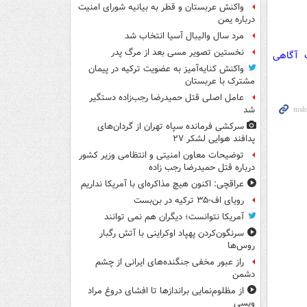
واکنش عربستان و قطر به بیانیه شورای امنیت
درباره یمن
مرد سال والیبال آسیا انتخاب شد
نخستین تصویر مسی بعد از مرگ پدر
ت آگاهی
واکنش کنایه‌آمیز به عضویت ترکیه در پیمان
مشترک با عربستان
عامل اصلی قتل حمیدرضا رجب‌زاده دستگیر
شد
سرکشی فرمانده سپاه تهران از گردان‌های
پدافند هوایی لشکر ۲۷
توضیحات معاون امنیتی و انتظامی وزیر کشور
درباره قتل حمیدرضا رجب زاده
عراقچی: اکنون هیچ مذاکره‌ای با آمریکا نداریم
رویای اف-۳۵ ترکیه در بن‌بست
آمریکا نتوانست؛ دیگران هم نمی توانند
سرنگون‌کردن پهپاد اوکراینی با آتش رگبار
روس‌ها
راز عبور مخفی جنگنده‌های ایرانی از چشم
دشمن
از مظلوم‌نمایی براندازها تا افشای دروغ مراد
ویسی