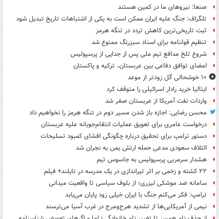
صنعا: نیروهای ما در کمین‌ هستند
تلگراف: جنگ علیه ایران ممکن است به یکی از اشتباهات تاریخ تبدیل شود
ثبت تاریخی‌ترین کاهش تردد در تنگه هرمز
تنظیم قولنامه برای اسناد سبزرنگ ممنوع شد
شروع تلخ مدافع تیم ملی پس از جدایی از پرسپولیس
امضای توافق دفاعی بین عربستان، ترکیه و پاکستان
۱۰ خوشحالی گل زودتر از موعد
ایتالیا خرید رادار اسرائیلی را متوقف کرد
واردات نفت آمریکا از عربستان صفر شد
محسن رضایی: اجازه باز شدن مسیر دوم در تنگه هرمز را نخواهیم داد
درخواست عامری برای تعویق عملیات انتقام‌جویانه علیه عربستان
دستور ترامپ برای تحقیق درباره چگونگی افشای کمبود تسلیحات
ائتلاف سعودی مدعی حمله ارتش یمن به نجران شد
هشدار سرمربی پرسپولیس به جاسوس تیم
۲۲ کشته و زخمی بر اثر تیراندازی در یک مدرسه در تایلند+ فیلم
سامانه ضد موشکی لیزری؛ از بلوف سیاسی تا واقعیت میدانی
ترامپ: فکر می‌کنم جنگ با ایران خیلی زود پایان می‌یابد
نیمی از آمریکایی‌ها از تشدید هرج‌ومرج در غرب آسیا می‌ترسند
از حذف نام همسر تا تغییر نام خانوادگی؛ اما و اگرهای تعویض شناسنامه