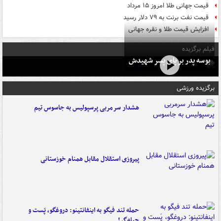
قیمت جهانی طلا امروز ۱۵ مرداد
قیمت نفت برنت به ۷۹ دلار رسید
افزایش قیمت طلا و نقره جهانی
فیلم برگزیده
بوسه‌ پدر بر پای پسر شهیدش
برگزیده ورزشی
هشدار سرمربی پرسپولیس به جاسوس تیم
پیروزی استقلال مقابل همنام خوزستانی
حمله تند فیگو به اینفانتینو: دروغگو، پَست‌ و
حیله‌گر!