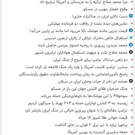
چرا محمد صلاح ترکیه را به عربستان و آمریکا ترجیح داد
وقوع انفجار مهیب در مسکو
دست بالای ایران در مذاکرات جاری!
عکس‌های دیده نشده از رفاقت دو فرمانده‌ موشکی
قیمت بنزین مانند موشک بالا می‌رود اما مانند پر پایین می‌آید!
استقبال خاص دخترک عراقی از زائران اربعین حسینی
محمد مرندی: پیروزی با روحیه استوار مردمی حاصل شده
محمد صلاح مات و مبهوت استقبال هواداران ترابزون اسپور
دو راهی دردناک ترامپ برای خروج از جنگ ایران
سندرز: ترامپ فاسد، آمریکا را وارد یک جنگ فاجعه بار کرده است
پاسخ تأمین‌اجتماعی به زمان پرداخت مابه‌التفاوت حقوق بازنشستگان
صحنه ای نادر از حیات وحش ایران در سبلان
جنگ مدعیان طلای کشتی جهان این بار در مسکو
سوخو۳۵ با این موشک‌ها به ناوهای‌جنگی حمله می‌کند
روسیه: به ۳ کشتی اوکراین حمله و ۲۰۳ پهپاد را سرنگون کردیم
ترامپ مقاله‌ای را با عنوان پیروزی خیالی در جنگ ایران بازنشر کرد
قیمت جهانی طلا امروز ۱۶ مرداد
برخورد پراید با تیر برق ۲ فوتی بر جای گذاشت
حمله سایبری گسترده به بورس آمریکا