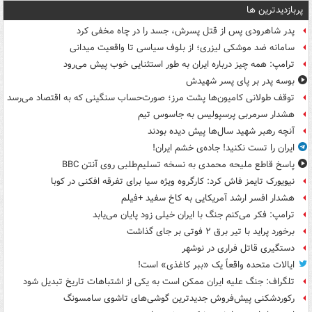
پربازدیدترین ها
پدر شاهرودی پس از قتل پسرش، جسد را در چاه مخفی کرد
سامانه ضد موشکی لیزری؛ از بلوف سیاسی تا واقعیت میدانی
ترامپ: همه چیز درباره ایران به طور استثنایی خوب پیش می‌رود
بوسه‌ پدر بر پای پسر شهیدش
توقف طولانی کامیون‌ها پشت مرز؛ صورت‌حساب سنگینی که به اقتصاد می‌رسد
هشدار سرمربی پرسپولیس به جاسوس تیم
آنچه رهبر شهید سال‌ها پیش دیده بودند
ایران را تست نکنید! جاده‌ی خشم ایران!
پاسخ قاطع ملیحه محمدی به نسخه تسلیم‌طلبی روی آنتن BBC
نیویورک تایمز فاش کرد: کارگروه ویژه سیا برای تفرقه افکنی در کوبا
هشدار افسر ارشد آمریکایی به کاخ سفید +فیلم
ترامپ: فکر می‌کنم جنگ با ایران خیلی زود پایان می‌یابد
برخورد پراید با تیر برق ۲ فوتی بر جای گذاشت
دستگیری قاتل فراری در نوشهر
ایالات متحده واقعاً یک «ببر کاغذی» است!
تلگراف: جنگ علیه ایران ممکن است به یکی از اشتباهات تاریخ تبدیل شود
رکوردشکنی پیش‌فروش جدیدترین گوشی‌های تاشوی سامسونگ