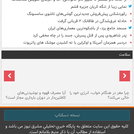
نمایی زیبا از تنگه کریان جزیره قشم
رکوردشکنی پیش‌فروش جدیدترین گوشی‌های تاشوی سامسونگ
حادثه غرق‌شدگی در طاقانک ۲ قربانی گرفت
مسجد جامع یزد، از باشکوه‌ترین معماری‌های ایران
پدر شاهرودی پس از قتل پسرش، جسد را در چاه مخفی کرد
دردسر همزمان آمریکا و اوکراین با ته کشیدن موشک های پاتریوت
سلامت
ت
چرا مغز در هنگام خواب، انرژی خود را
آیا مصرف قهوه و نوشیدنی‌های
چر
خالی می‌کند؟
کافئین‌دار در دوران بارداری مجاز است؟
می
نسخه دسکتاپ
کليه حقوق اين سايت متعلق به پایگاه خبري-تحليلي مشرق نيوز می باشد و
استفاده از مطالب آن با ذکر منبع بلامانع است.