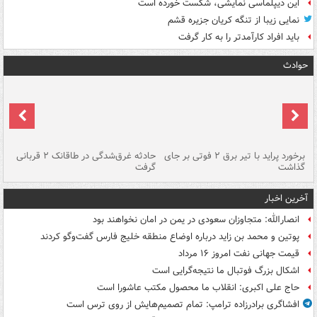
این دیپلماسی نمایشی، شکست خورده است
نمایی زیبا از تنگه کریان جزیره قشم
باید افراد کارآمدتر را به کار گرفت
حوادث
برخورد پراید با تیر برق ۲ فوتی بر جای
حادثه غرق‌شدگی در طاقانک ۲ قربانی
پد
گذاشت
گرفت
جس
آخرین اخبار
انصارالله: متجاوزان سعودی در یمن در امان نخواهند بود
پوتین و محمد بن زاید درباره اوضاع منطقه خلیج فارس گفت‌وگو کردند
قیمت جهانی نفت امروز ۱۶ مرداد
اشکال بزرگ فوتبال ما نتیجه‌گرایی است
حاج علی اکبری: انقلاب ما محصول مکتب عاشورا است
افشاگری برادرزاده ترامپ: تمام تصمیم‌هایش از روی ترس است