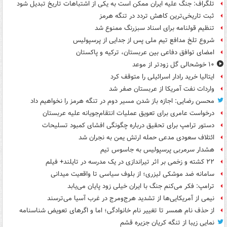
تلگراف: جنگ علیه ایران ممکن است به یکی از اشتباهات تاریخ تبدیل شود
ثبت تاریخی‌ترین کاهش تردد در تنگه هرمز
تنظیم قولنامه برای اسناد سبزرنگ ممنوع شد
شروع تلخ مدافع تیم ملی پس از جدایی از پرسپولیس
امضای توافق دفاعی بین عربستان، ترکیه و پاکستان
۱۰ خوشحالی گل زودتر از موعد
ایتالیا خرید رادار اسرائیلی را متوقف کرد
واردات نفت آمریکا از عربستان صفر شد
محسن رضایی: اجازه باز شدن مسیر دوم در تنگه هرمز را نخواهیم داد
درخواست عامری برای تعویق عملیات انتقام‌جویانه علیه عربستان
دستور ترامپ برای تحقیق درباره چگونگی افشای کمبود تسلیحات
ائتلاف سعودی مدعی حمله ارتش یمن به نجران شد
هشدار سرمربی پرسپولیس به جاسوس تیم
۲۲ کشته و زخمی بر اثر تیراندازی در یک مدرسه در تایلند+ فیلم
سامانه ضد موشکی لیزری؛ از بلوف سیاسی تا واقعیت میدانی
ترامپ: فکر می‌کنم جنگ با ایران خیلی زود پایان می‌یابد
نیمی از آمریکایی‌ها از تشدید هرج‌ومرج در غرب آسیا می‌ترسند
از حذف نام همسر تا تغییر نام خانوادگی؛ اما و اگرهای تعویض شناسنامه
نمایی زیبا از تنگه کریان جزیره قشم