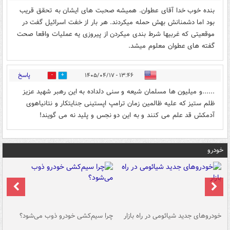
بنده خوب خدا آقای عطوان. همیشه صحبت های ایشان به تحقق قریب
بود اما دشمنانش بهش حمله میکردند. هر بار از خفت اسرائیل گفت در
موقعیتی که غربیها شرط بندی میکردن از پیروزی یه عملیات واقعا صحت
گفته های عطوان معلوم میشد.
پاسخ
۱۳:۴۶ - ۱۴۰۵/۰۴/۱۷
0
0
......و میلیون ها مسلمان شیعه و سنی دلداده به این رهبر شهید عزیز
ظلم ستیز که علیه ظالمین زمان ترامپ اپستینی جنایتکار و نتانیاهوی
آدمکش قد علم می کنند و به این دو نجس و پلید نه می گویند!
خودرو
خودروهای جدید شیائومی در راه بازار
چرا سیم‌کشی خودرو ذوب می‌شود؟
شو