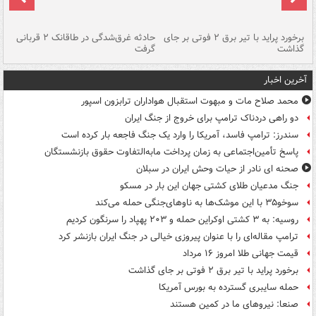
برخورد پراید با تیر برق ۲ فوتی بر جای
حادثه غرق‌شدگی در طاقانک ۲ قربانی
پد
گذاشت
گرفت
جس
آخرین اخبار
محمد صلاح مات و مبهوت استقبال هواداران ترابزون اسپور
دو راهی دردناک ترامپ برای خروج از جنگ ایران
سندرز: ترامپ فاسد، آمریکا را وارد یک جنگ فاجعه بار کرده است
پاسخ تأمین‌اجتماعی به زمان پرداخت مابه‌التفاوت حقوق بازنشستگان
صحنه ای نادر از حیات وحش ایران در سبلان
جنگ مدعیان طلای کشتی جهان این بار در مسکو
سوخو۳۵ با این موشک‌ها به ناوهای‌جنگی حمله می‌کند
روسیه: به ۳ کشتی اوکراین حمله و ۲۰۳ پهپاد را سرنگون کردیم
ترامپ مقاله‌ای را با عنوان پیروزی خیالی در جنگ ایران بازنشر کرد
قیمت جهانی طلا امروز ۱۶ مرداد
برخورد پراید با تیر برق ۲ فوتی بر جای گذاشت
حمله سایبری گسترده به بورس آمریکا
صنعا: نیروهای ما در کمین‌ هستند