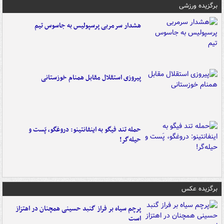
برگزیده ورزشی
هشدار سرمربی پرسپولیس به جاسوس تیم
پیروزی استقلال مقابل همنام خوزستانی
حمله تند فیگو به اینفانتینو: دروغگو، پَست‌ و
حیله‌گر!
برگزیده عکس
پرچم سیاه بر فراز گنبد حسینی همچنان در اهتزاز
است