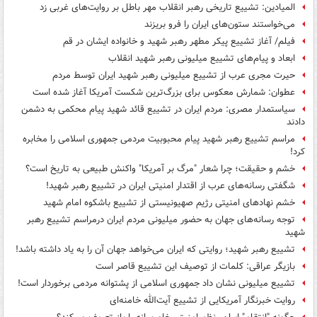
المیادین: تشییع تاریخی رهبر انقلاب مهر باطل بر روایت‌های غربی زد
می‌خواستند ستون‌های ایران را فرو بریزند
فیلم/ آغاز تشییع پیکر مطهر رهبر شهید و خانواده ایشان در قم
ابعاد و پیام‌های تشییع میلیونی رهبر شهید انقلاب
حیرت مجری عرب از تشییع میلیونی رهبر شهید ایران توسط مردم
عطوان: شمارش معکوس برای بزرگ‌ترین شکست آمریکا آغاز شده است
سیاستمدار مصری: مردم ایران در تشییع قائد شهید پیام محکمی به دشمن
دادند
مراسم تشییع رهبر شهید پیام محبوبیت مردمی جمهوری اسلامی را مخابره
کرد!
خشم و حقیقت؛ چرا شعار "مرگ بر آمریکا" واکنش طبیعی به تاریخ است؟
شگفتی رسانه‌های عرب از اقتدار امنیتی ایران در تشییع رهبر شهید!
خشم نهادهای امنیتی رژیم صهیونیستی از تشییع باشکوه امام شهید
توجه رسانه‌های جهان به حضور میلیونی مردم ایران درمراسم تشییع رهبر
شهید
تشییع رهبر شهید؛ روایتی که ایران می‌خواهد جهان آن را به یاد داشته باشد!
بازیگر عراقی: کلمات از توصیف این تشییع قاصر است
تشییع میلیونی نشان داد جمهوری اسلامی از پشتوانه مردمی برخوردار است!
روایت خبرنگار آمریکایی از تشییع آیت‌الله خامنه‌ای