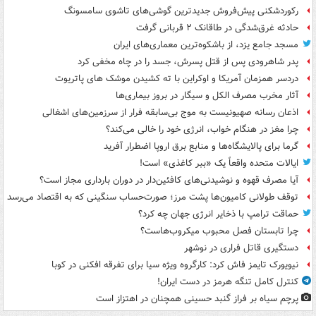
رکوردشکنی پیش‌فروش جدیدترین گوشی‌های تاشوی سامسونگ
حادثه غرق‌شدگی در طاقانک ۲ قربانی گرفت
مسجد جامع یزد، از باشکوه‌ترین معماری‌های ایران
پدر شاهرودی پس از قتل پسرش، جسد را در چاه مخفی کرد
دردسر همزمان آمریکا و اوکراین با ته کشیدن موشک های پاتریوت
آثار مخرب مصرف الکل و سیگار در بروز بیماری‌ها
اذعان رسانه صهیونیست به موج بی‌سابقه فرار از سرزمین‌های اشغالی
چرا مغز در هنگام خواب، انرژی خود را خالی می‌کند؟
گرما برای پالایشگاه‌ها و منابع برق اروپا اضطرار آفرید
ایالات متحده واقعاً یک «ببر کاغذی» است!
آیا مصرف قهوه و نوشیدنی‌های کافئین‌دار در دوران بارداری مجاز است؟
توقف طولانی کامیون‌ها پشت مرز؛ صورت‌حساب سنگینی که به اقتصاد می‌رسد
حماقت ترامپ با ذخایر انرژی جهان چه کرد؟
چرا تابستان فصل محبوب میکروب‌هاست؟
دستگیری قاتل فراری در نوشهر
نیویورک تایمز فاش کرد: کارگروه ویژه سیا برای تفرقه افکنی در کوبا
کنترل کامل تنگه هرمز در دست ایران!
پرچم سیاه بر فراز گنبد حسینی همچنان در اهتزاز است