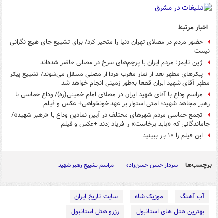
اخبار مرتبط
حضور مردم در مصلای تهران دنیا را متحیر کرد/ برای تشییع جای هیچ نگرانی
نیست
ژاپن تایمز: مردم ایران با پرچم‌های سرخ در مصلی حاضر شده‌اند
پیکرهای مطهر بعد از نماز مغرب فردا از مصلی منتقل می‌شوند/ تشییع پیکر
مطهر آقای شهید ایران قطعا به‌طور زمینی انجام خواهد شد
مراسم وداع با آقای شهید ایران در مصلای امام خمینی(ره)/ وداع حماسی با
رهبر مجاهد شهید؛ امتی استوار بر عهد خونخواهی+ عکس و فیلم
تجمع حماسی مردم شهرهای مختلف در آیین نمادین وداع با «رهبر شهید»/
جاماندگانی که «باید برخاست» را فریاد زدند +عکس و فیلم
این فیلم را ۱۰ بار ببینید
برچسب‌ها
سردار حسن حسن‌زاده
مراسم تشییع رهبر شهید
آپ آهنگ
موزیک شاه
سایت تاریخ ایران
بهترین هتل های استانبول
رزرو هتل استانبول