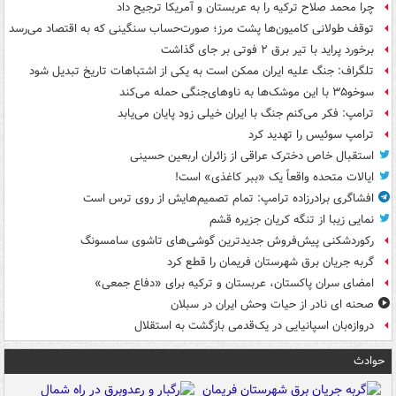
چرا محمد صلاح ترکیه را به عربستان و آمریکا ترجیح داد
توقف طولانی کامیون‌ها پشت مرز؛ صورت‌حساب سنگینی که به اقتصاد می‌رسد
برخورد پراید با تیر برق ۲ فوتی بر جای گذاشت
تلگراف: جنگ علیه ایران ممکن است به یکی از اشتباهات تاریخ تبدیل شود
سوخو۳۵ با این موشک‌ها به ناوهای‌جنگی حمله می‌کند
ترامپ: فکر می‌کنم جنگ با ایران خیلی زود پایان می‌یابد
ترامپ سوئیس را تهدید کرد
استقبال خاص دخترک عراقی از زائران اربعین حسینی
ایالات متحده واقعاً یک «ببر کاغذی» است!
افشاگری برادرزاده ترامپ: تمام تصمیم‌هایش از روی ترس است
نمایی زیبا از تنگه کریان جزیره قشم
رکوردشکنی پیش‌فروش جدیدترین گوشی‌های تاشوی سامسونگ
گربه جریان برق شهرستان فریمان را قطع کرد
امضای سران پاکستان، عربستان و ترکیه برای «دفاع جمعی»
صحنه ای نادر از حیات وحش ایران در سبلان
دروازه‌بان اسپانیایی در یک‌قدمی بازگشت به استقلال
حوادث