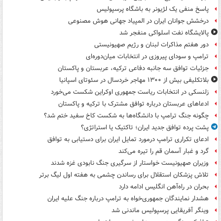
پاسخ منفی یک لژیونر به باشگاه پرسپولیس
درخشش جوانان ایران در المپیاد جهانی هوش مصنوعی
پالایشگاه نفت اسلواکی منفجر شد
دور هفتم مذاکرات لبنان و رژیم صهیونیستی
ترامپ و سودای پیروزی در انتخابات میان‌دوره‌ای
جزئیات توافق سه جانبه دفاعی ترکیه، عربستان و پاکستان
بلاتکلیفی بیش از ۱۳۰۰ مهاجر خردسال در سئوتای اسپانیا
زلنسکی در انتخابات ریاست جمهوری اوکراین شکست می‌خورد
ادعاهای عربستان درباره توافق مشترک با ترکیه و پاکستان
چگونه جنگ ترامپ با دانشگاه‌ها به شکست کاخ سفید ختم شد؟
پشت پرده توافق جدید ایران؛ تاکتیک یا استراتژی؟
ادعای تکراری ترامپ درمورد تمایل ایران برای دستیابی به توافق
گرد و غبار آسمان قم را تیره می‌کند
وزیران صهیونیست خواستار از سرگیری جنگ نابودی غزه شدند
تلاش پزشکان استقلال برای رساندن چشمی به هفته اول لیگ برتر
بحران در راه‌آهن انگلیس ادامه دارد
هشدار نمایندگان جمهوری‌خواه به ترامپ درباره جنگ علیه ایران
وینگر آفریقایی پرسپولیس ماندنی شد