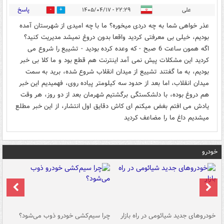
پاسخ
علی
۲۲:۲۹ - ۱۴۰۵/۰۴/۱۷
0
0
عذر خواهی شما به چه دردی میخوره؟ ما با چه امیدی از شهرستان آمده
بودیم، خیلی بی معرفتی کردید واقعا بدون دروغ نمیشد مدیریت کنید؟
اگه همون ساعت 6 صبح - که وعده کرده بودید - تشییع را شروع می
کردید این مشکلات پیش نمی آمد اینترنت هم قطع بود و ما کلا بی خبر
بودیم، به ما گفتند تشییع از میدان انقلاب شروع شده، برید به سمت
میدان انقلاب، اما بعد از حدود سه کیلومتر پیاده روی، فهمیدیم این خبر
هم دروغ بوده، با دلشکستگی برگشتیم شهرمان بعد از دو روز، هر وقت
یادش می افتم بغض میکنم ای کاش دقایق اول انتشار، از این خبر مطلع
میشدیم داغ ما را مضاعف کردید
خودرو
خودروهای جدید شیائومی در راه بازار
چرا سیم‌کشی خودرو ذوب می‌شود؟
شو