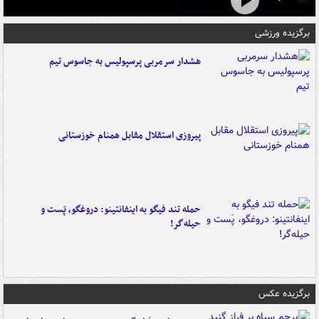
برگزیده ورزشی
هشدار سرمربی پرسپولیس به جاسوس تیم
پیروزی استقلال مقابل همنام خوزستانی
حمله تند فیگو به اینفانتینو: دروغگو، پَست‌ و
حیله‌گر!
برگزیده عکس