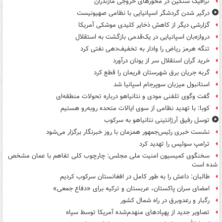
ترافیک سنگین در محورهای خروجی مازندران
درگیر شدن گردشگر اسپانیایی با نظامی صهیونیست
گزارشی دیگر از کاهش ذخایر کلیدی موشکی آمریکا
دروازه‌بان اسپانیایی در یک‌قدمی بازگشت به استقلال
تنگه هرمز ریاض را وادار به تخفیف‌دهی نفتی کرد
خرید گران استقلال سر از یونان درآورد
گربه جریان برق شهرستان فریمان را قطع کرد
استانبول میزبان سوپرجام اسپانیا شد
گفت وگوی تلفنی مودی و نتانیاهو درباره تحولات منطقه‌ای
کوبا: با تهدید نظامی از سوی ایالات متحده روبه‌رو هستیم
توسل رفیق آرژانتینی نتانیاهو به سرکوب
نشست خبری رئیس‌جمهور همزمان با روز خبرنگار برگزار می‌شود
ترامپ سوئیس را تهدید کرد
سخنگوی کمیسیون امنیت ملی مجلس: چارچوب کلی تفاهم با عمان مشخص
شده است
طالبان: داعش را به طور کامل در افغانستان سرکوب کردیم
امضای سران پاکستان، عربستان و ترکیه برای «دفاع جمعی»
رگبار و رعدوبرق در راه شمال کشور
تصاویر جدید از پهپادهای منهدم‌شده آمریکا توسط سپاه