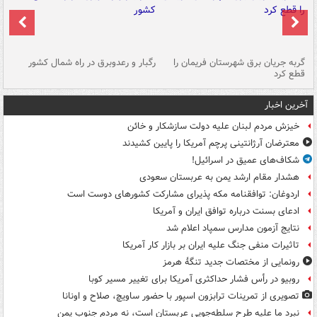
گربه جریان برق شهرستان فریمان را
رگبار و رعدوبرق در راه شمال کشور
قطع کرد
گذ
آخرین اخبار
خیزش مردم لبنان علیه دولت سازشکار و خائن
معترضان آرژانتینی پرچم آمریکا را پایین کشیدند
شکاف‌های عمیق در اسرائیل!
هشدار مقام ارشد یمن به عربستان سعودی
اردوغان: توافقنامه مکه پذیرای مشارکت کشورهای دوست است
ادعای بسنت درباره توافق ایران و آمریکا
نتایج آزمون مدارس سمپاد اعلام شد
تاثیرات منفی جنگ علیه ایران بر بازار کار آمریکا
رونمایی از مختصات جدید تنگۀ هرمز
روبیو در رأس فشار حداکثری آمریکا برای تغییر مسیر کوبا
تصویری از تمرینات ترابزون اسپور با حضور ساویچ، صلاح و اونانا
نبرد ما علیه طرح سلطه‌جویی عربستان است، نه مردم جنوب یمن