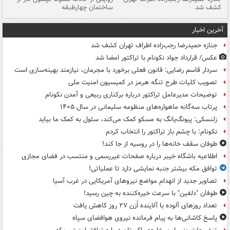
کشف شد
ساختمان چهارطبقه
زاهدا
آخرین اخبار
جنازه حمیدرضا رجب‌زاده اطراف تهران کشف شد
عکس/ قرارداد جواد نکونام با تراکتور امضا شد
سردار قاسم رضایی: قانون فعلی برخورد با مجرمان، نیازمند بهینه‌سازی است
تصویب کلیات طرح تنگه هرمز در کمیسیون امنیت ملی
توضیحات مدیرعامل تراکتور درباره برکناری ربیعی و آمدن نکونام
پرتاب سه‌گانه ماهواره‌های منظومه سلیمانی در سال ۱۴۰۵
زلنسکی: پیونگ‌یانگ به مسکو کمک می‌کند، سئول به کمک ما بیاید
نکونام: با چشم باز تراکتور را انتخاب کردم
طوفان سقف خانه‌ها را در روسیه از جا ‌کند!
اطلاعیه باشگاه خیبر درباره صفحات غیررسمی و منتسب در فضای مجازی
توافق مکه بیشتر جنبه نمایشی دارد تا عملیاتی!
تصاویر جدید از انهدام مواضع نیروهای آمریکایی در غرب آسیا
طوفان "دلفین" با سرعت خیره‌کننده به چین رسید!
تعداد روزهای آلوده با آلاینده اُزن ۲۷ روز کاهش یافت
پاسخ کاشانی‌ها به پیام فرمانده نیروی هوافضای سپاه