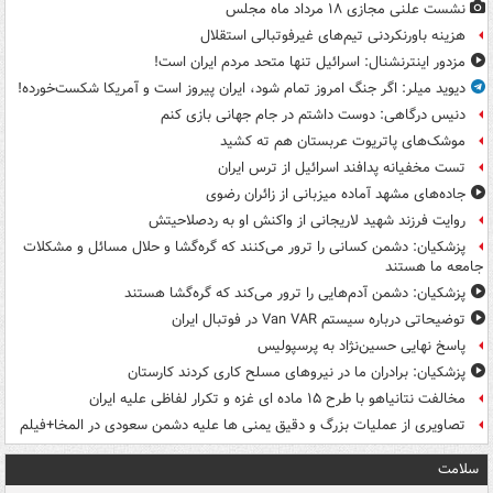
نشست علنی مجازی ۱۸ مرداد ماه مجلس
هزینه باورنکردنی تیم‌های غیرفوتبالی استقلال
مزدور اینترنشنال: اسرائیل تنها متحد مردم ایران است!
دیوید میلر: اگر جنگ امروز تمام شود، ایران پیروز است و آمریکا شکست‌خورده!
دنیس درگاهی: دوست داشتم در جام جهانی بازی کنم
موشک‌های پاتریوت عربستان هم ته‌ کشید
تست مخفیانه پدافند اسرائیل از ترس ایران
جاده‌های مشهد آماده میزبانی از زائران رضوی
روایت فرزند شهید لاریجانی از واکنش او به ردصلاحیتش
پزشکیان: دشمن کسانی را ترور می‌کنند که گره‌گشا و حلال مسائل و مشکلات
جامعه ما هستند
پزشکیان: دشمن آدم‌هایی را ترور می‌کند که گره‌گشا هستند
توضیحاتی درباره سیستم Van VAR در فوتبال ایران
پاسخ نهایی حسین‌نژاد به پرسپولیس
پزشکیان: برادران ما در نیروهای مسلح کاری کردند کارستان
مخالفت نتانیاهو با طرح ۱۵ ماده ای غزه و تکرار لفاظی علیه ایران
تصاویری از عملیات بزرگ و دقیق یمنی ها علیه دشمن سعودی در المخا+فیلم
سلامت