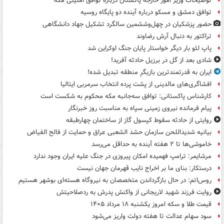
توضیحات وزیر امور خارجه پاکستان درباره توافق امنیتی مکه
توافق دمشق و مسکو درباره آینده دو پایگاه روسیه
حضور پزشکیان در چهل‌وششمین سالگرد تشکیل جهاد دانشگاهی
تراکتور به دنبال آرش رضاوند
پاپ لئو بار دیگر خواستار پایان جنگ اوکراین شد
شادی بعد از گل در برزیل حادثه آفرید!
ایران به قدرتمندترین بازیگرِ منطقه تبدیل شده!
افشاگری‌های مالدینی از پشت پرده انتخاب سرمربی ایتالیا
کارشناس پاکستانی: توافق سه‌جانبه مکه محکوم به شکست است
پیام فرمانده نیروی زمینی سپاه به مناسبت روز خبرنگار
روایتی از حادثه سقوط کپسول گاز از ساختمان چهارطبقه
بیانیه شدیداللحن سازمان حشد الشعبی عراق و حمایت از فالح الفیاض
خاموشی‌ها تا ۲ هفته آینده به حداقل می‌رسد
مرشایمر: ترامپ فهمیده امکان پیروزی در جنگ علیه ایران وجود ندارد
درستکار: بنای ما بر اخراج نایب قهرمان جهان نیست
روس‌اتم: در حال بازگرداندن متخصصان به نیروگاه هسته‌ای بوشهر هستیم
روایت فرزند شهید لاریجانی از واکنش پدرش به ردصلاحیتش
قیمت طلا و سکه امروز یکشنبه ۱۸ مرداد ۱۴۰۵
سود سهام عدالت تا هفته دولت واریز می‌شود