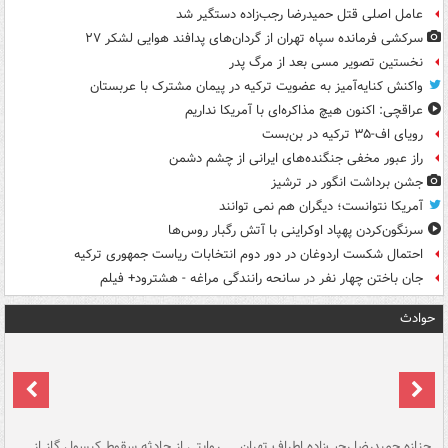
عامل اصلی قتل حمیدرضا رجب‌زاده دستگیر شد
سرکشی فرمانده سپاه تهران از گردان‌های پدافند هوایی لشکر ۲۷
نخستین تصویر مسی بعد از مرگ پدر
واکنش کنایه‌آمیز به عضویت ترکیه در پیمان مشترک با عربستان
عراقچی: اکنون هیچ مذاکره‌ای با آمریکا نداریم
رویای اف-۳۵ ترکیه در بن‌بست
راز عبور مخفی جنگنده‌های ایرانی از چشم دشمن
جشن برداشت انگور در ترشیز
آمریکا نتوانست؛ دیگران هم نمی توانند
سرنگون‌کردن پهپاد اوکراینی با آتش رگبار روس‌ها
احتمال شکست اردوغان در دور دوم انتخابات ریاست جمهوری ترکیه
جان باختن چهار نفر در سانحه رانندگی مراغه - هشترود+ فیلم
حوادث
جنازه حمیدرضا رجب‌زاده اطراف تهران
روایتی از حادثه سقوط کپسول گاز از
حم