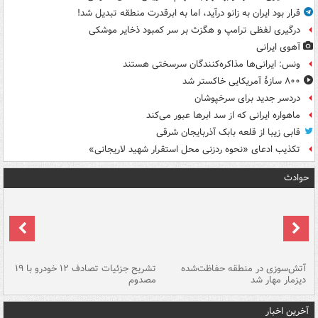
قرار بود ایران به زانو درآید، اما به ابرقدرت منطقه تبدیل شد!
درگیری لفظی ترامپ و هگزث بر سر کمبود ذخایر موشکی
آهوی ایرانی
ونس: ایرانی‌ها مذاکره‌کنندگان سرسختی هستند
۸۰۰ سازۀ آمریکایی خاکستر شد
دردسر جدید برای سرخپوشان
ماهواره ایرانی که از سد ابرها عبور می‌کند
قابی زیبا از قلعه بابک آذربایجان شرقی
تکذیب ادعای «نحوه ردزنی محل استقرار شهید لاریجانی»
حوادث
تصادف مرگبار در محور اهواز–شوش ۲
آتش‌سوزی در منطقه حفاظت‌شده
تشریح جزئیات تصادف ۱۲ خودرو با ۱۹
پا
دیزمار مهار شد
مصدوم
آخرین اخبار