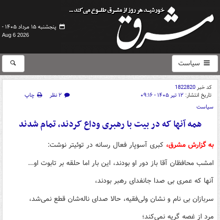
پنجشنبه ۱۵ مرداد ۱۴۰۵ -
Aug 6 2026
سیاست
کد خبر
1822820
تاریخ انتشار:
۱۲ تیر ۱۴۰۵ - ۰۹:۱۶
۲ نظر
چاپ
سیاست
همه آنها که در بیت با رهبری وداع کردند، تمام شدند
به گزارش مشرق،
کبری آسوپار فعال رسانه در توئیتر نوشت:
امشب محافظان آقا باز دور او بودند، این بار اما حلقه بر تابوت او...
آنها که عمری بی صدا جانفدای رهبر بودند،
سربازان بی نام و نشان ولی‌فقیه، حالا صدای ناله‌شان قطع نمی‌شد،
مرد از غصه گریه نمی‌کند؛