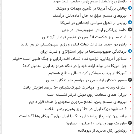
بازسازی پالایشگاه سوم پارس جنوبی کلید خورد
چالش بزرگ آمریکا در تأمین مهمات و موشک
نیروهای مسلح عراق به حال آماده‌باش درآمدند
روایتی از تحول سیاسی اجتماعی در آمریکا!
ادامه ویرانگری ارتش صهیونیستی در جنین
ثبت سالروز شکست انگلیس در تقویم فوتبال آرژانتین
پایان دور جدید مذاکرات دولت لبنان و رژیم صهیونیستی در رم ایتالیا
درماندگی صهیونیست‌ها در برابر استراتژی و قدرت ایران
سناتور آمریکایی: ترامپ نماد فساد، اقتدارگرایی و جنگ طلبی است +فیلم
چرا آمریکا نمی‌تواند اراده خود را در تنگه هرمز به ایران تحمیل کند؟
آمریکا: از پرتاب موشکی کره شمالی مطلع هستیم
حضور کودکان اوتیسمی در مراسم جاماندگان اربعین
اعتراف رسانه عبری: مهاجرت شهرک‌نشینان ۵۰ درصد افزایش یافت
برزگر: همای سعادت روی دوش تارتار نشسته است
نیروهای مسلح یمن: تجمع مزدوران سعودی را هدف قرار دادیم
۶ دستاورد بزرگ ایران در ۱۶۰ روز رهبری رهبر انقلاب
جانسون: ترامپ از پیامدهای جنگ با ایران برای آمریکایی‌ها آگاه است
جان یک یهودی برابر ۱۰ میلیون انسان؟
رونمایی رئال مادرید از دیومانده