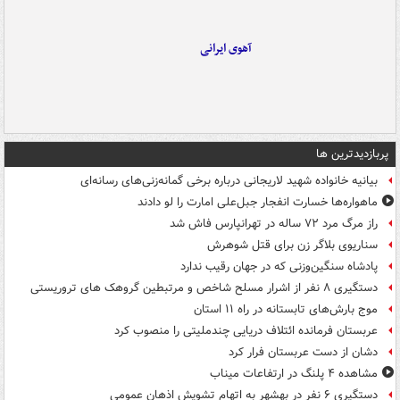
آهوی ایرانی
پربازدیدترین ها
بیانیه خانواده شهید لاریجانی درباره برخی گمانه‌زنی‌های رسانه‌ای
ماهواره‌ها خسارت انفجار جبل‌علی امارت را لو دادند
راز مرگ مرد ۷۲ ساله در تهرانپارس فاش شد
سناریوی بلاگر زن برای قتل شوهرش
پادشاه سنگین‌وزنی که در جهان رقیب ندارد
دستگیری ۸ نفر از اشرار مسلح شاخص و مرتبطین گروهک های تروریستی
موج بارش‌های تابستانه در راه ۱۱ استان
عربستان فرمانده ائتلاف دریایی چندملیتی را منصوب کرد
دشان از دست عربستان فرار کرد
مشاهده ۴ پلنگ در ارتفاعات میناب
دستگیری ۶ نفر در بهشهر به اتهام تشویش اذهان عمومی