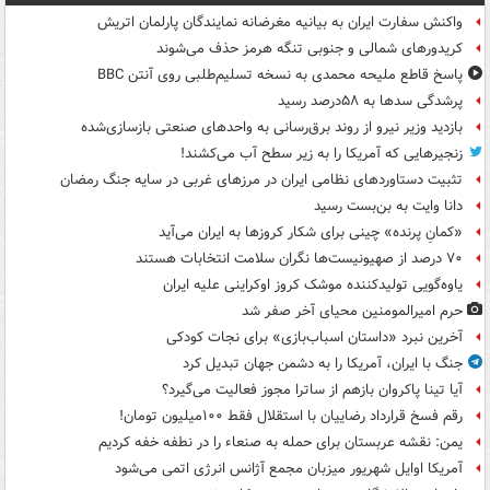
واکنش سفارت ایران به بیانیه مغرضانه نمایندگان پارلمان اتریش
کریدورهای شمالی و جنوبی تنگه هرمز حذف می‌شوند
پاسخ قاطع ملیحه محمدی به نسخه تسلیم‌طلبی روی آنتن BBC
پرشدگی سدها به ۵۸درصد رسید
بازدید وزیر نیرو از روند برق‌رسانی به واحدهای صنعتی بازسازی‌شده
زنجیرهایی که آمریکا را به زیر سطح آب می‌کشند!
تثبیت دستاوردهای نظامی ایران در مرزهای غربی در سایه جنگ رمضان
دانا وایت به بن‌بست رسید
«کمانِ پرنده» چینی برای شکار کروزها به ایران می‌آید
۷۰ درصد از صهیونیست‌ها نگران سلامت انتخابات هستند
یاوه‌گویی تولیدکننده موشک کروز اوکراینی علیه ایران
حرم امیرالمومنین محیای آخر صفر شد
آخرین نبرد «داستان اسباب‌بازی» برای نجات کودکی
جنگ با ایران، آمریکا را به دشمن جهان تبدیل کرد
آیا تینا پاکروان بازهم از ساترا مجوز فعالیت می‌گیرد؟
رقم فسخ قرارداد رضاییان با استقلال فقط ۱۰۰میلیون تومان!
یمن: نقشه عربستان برای حمله به صنعاء را در نطفه خفه کردیم
آمریکا اوایل شهریور میزبان مجمع آژانس انرژی اتمی می‌شود