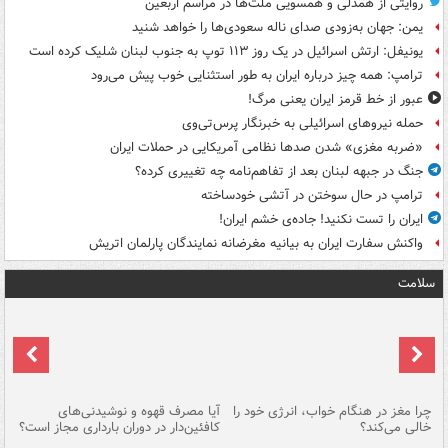
روایتی از همدلی و همسویی ملت‌ها در مراسم اربعین
یمن: جهان به‌زودی صدای ناله سعودی‌ها را خواهد شنید
یونیفل: ارتش اسرائیل در یک روز ۱۱۳ توپ به جنوب لبنان شلیک کرده است
ترامپ: همه چیز درباره ایران به طور استثنایی خوب پیش می‌رود
عبور از خط قرمز ایران یعنی مرگ!
حمله نیروهای اسرائیلی به خبرنگار پرس‌تی‌وی
«ضربه مغزی» شدن صدها نظامی آمریکایی در حملات ایران
جنگ در جبهه لبنان بعد از تفاهم‌نامه چه تغییری کرده؟
ترامپ در حال سوختن در آتشی خودساخته
ایران را تست نکنید! جاده‌ی خشم ایران!
واکنش سفارت ایران به بیانیه مغرضانه نمایندگان پارلمان اتریش
سلامت
ت
چرا مغز در هنگام خواب، انرژی خود را
آیا مصرف قهوه و نوشیدنی‌های
چر
خالی می‌کند؟
کافئین‌دار در دوران بارداری مجاز است؟
می