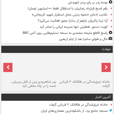
بوسه‌ پدر بر پای پسر شهیدش
رقم فسخ قرارداد رضاییان با استقلال فقط ۱۰۰میلیون تومان!
تکذیب ادعای «نحوه ردزنی محل استقرار شهید لاریجانی»
آیا تینا پاکروان بازهم از ساترا مجوز فعالیت می‌گیرد؟
کویت دستور تعطیلی تنها مدرسه ایرانی را صادر کرد
پاسخ قاطع ملیحه محمدی به نسخه تسلیم‌طلبی روی آنتن BBC
حال و هوای سامرا بعد از ایام اربعین
حوادث
شته
حادثه غرق‌شدگی در طاقانک ۲ قربانی
پدر شاهرودی پس از قتل پسرش،
دس
گرفت
جسد را در چاه مخفی کرد
آخرین اخبار
حادثه غرق‌شدگی در طاقانک ۲ قربانی گرفت
مسجد جامع یزد، از باشکوه‌ترین معماری‌های ایران