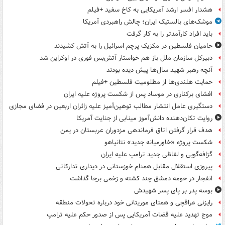
هشدار افسر ارشد آمریکایی به کاخ سفید +فیلم
موشک‌های بالستیک ایران؛ چالش راهبردی آمریکا
باید افراد کارآمدتر را به کار گرفت
حامیان فلسطین در مکزیک پرچم اسرائیل را به آتش کشیدند
دبیرکل سازمان ملل باز هم خواستار آتش‌بس فوری در اوکراین شد
آنچه رهبر شهید سال‌ها پیش دیده بودند
حمایت هلندی‌ها از مظلومیت فلسطین +فیلم
افشای برکناری در موساد پس از شکست پروژه علیه ایران
دستگیری عامل انتشار مطالب توهین‌آمیز علیه زائران اربعین در فضای مجازی
روایت تکان‌دهنده دانش‌آموز مینابی از جنایت آمریکا
هدف قرار گرفتن اتاق‌ فرماندهی مزدوران عربستان در یمن
شکست پروژه «خاورمیانه جدید» نتانیاهو
گزافه‌گویی و لفاظی جدید ترامپ علیه ایران
پیروزی استقلال مقابل همنام خوزستانی در دیداری تدارکاتی
انفجار در حومه دمشق چند کشته و زخمی برجا گذاشت
بوسه‌ پدر بر پای پسر شهیدش
رایزنی عراقچی و همتای موریتانی خود درباره تحولات منطقه
موج تهدید علیه قضات آمریکایی پس از صدور حکم علیه ترامپ