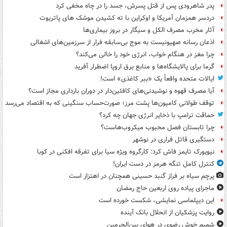
پدر شاهرودی پس از قتل پسرش، جسد را در چاه مخفی کرد
دردسر همزمان آمریکا و اوکراین با ته کشیدن موشک های پاتریوت
آثار مخرب مصرف الکل و سیگار در بروز بیماری‌ها
اذعان رسانه صهیونیست به موج بی‌سابقه فرار از سرزمین‌های اشغالی
چرا مغز در هنگام خواب، انرژی خود را خالی می‌کند؟
گرما برای پالایشگاه‌ها و منابع برق اروپا اضطرار آفرید
ایالات متحده واقعاً یک «ببر کاغذی» است!
آیا مصرف قهوه و نوشیدنی‌های کافئین‌دار در دوران بارداری مجاز است؟
توقف طولانی کامیون‌ها پشت مرز؛ صورت‌حساب سنگینی که به اقتصاد می‌رسد
حماقت ترامپ با ذخایر انرژی جهان چه کرد؟
چرا تابستان فصل محبوب میکروب‌هاست؟
دستگیری قاتل فراری در نوشهر
نیویورک تایمز فاش کرد: کارگروه ویژه سیا برای تفرقه افکنی در کوبا
کنترل کامل تنگه هرمز در دست ایران!
پرچم سیاه بر فراز گنبد حسینی همچنان در اهتزاز است
ماجرای پیاده روی اربعین حاج رمضان
این دیپلماسی نمایشی، شکست خورده است
روایت پزشکیان از انحلال بانک آینده
شمیم خوش رضوی در هوای بین‌الحرمین