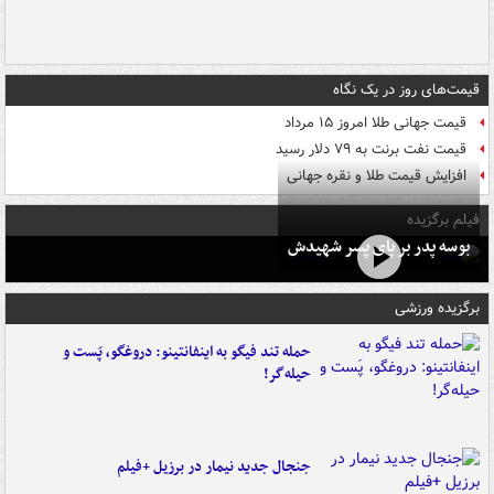
قیمت‌های روز در یک نگاه
قیمت جهانی طلا امروز ۱۵ مرداد
قیمت نفت برنت به ۷۹ دلار رسید
افزایش قیمت طلا و نقره جهانی
فیلم برگزیده
بوسه‌ پدر بر پای پسر شهیدش
برگزیده ورزشی
حمله تند فیگو به اینفانتینو: دروغگو، پَست‌ و
حیله‌گر!
جنجال جدید نیمار در برزیل +فیلم