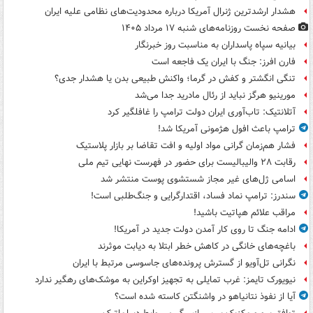
هشدار ارشدترین ژنرال آمریکا درباره محدودیت‌های نظامی علیه ایران
صفحه نخست روزنامه‌های شنبه ۱۷ مرداد ۱۴۰۵
بیانیه سپاه پاسداران به مناسبت روز خبرنگار
فارن افرز: جنگ با ایران یک فاجعه است
تنگی انگشتر و کفش در گرما؛ واکنش طبیعی بدن یا هشدار جدی؟
مورینیو هرگز نباید از رئال مادرید جدا می‌شد
آتلانتیک: تاب‌آوری ایران دولت ترامپ را غافلگیر کرد
ترامپ باعث افول هژمونی آمریکا شد!
فشار هم‌زمان گرانی مواد اولیه و افت تقاضا بر بازار پلاستیک
رقابت ۲۸ والیبالیست برای حضور در فهرست نهایی تیم ملی
اسامی ژل‌های غیر مجاز شستشوی پوست منتشر شد
سندرز: ترامپ نماد فساد، اقتدارگرایی و جنگ‌طلبی است!
مراقب علائم هپاتیت باشید!
ادامه جنگ تا روی کار آمدن دولت جدید در آمریکا!
باغچه‌های خانگی در کاهش خطر ابتلا به دیابت موثرند
نگرانی تل‌آویو از گسترش پرونده‌های جاسوسی مرتبط با ایران
نیویورک تایمز: غرب تمایلی به تجهیز اوکراین به موشک‌های رهگیر ندارد
آیا از نفوذ نتانیاهو در واشنگتن کاسته شده است؟