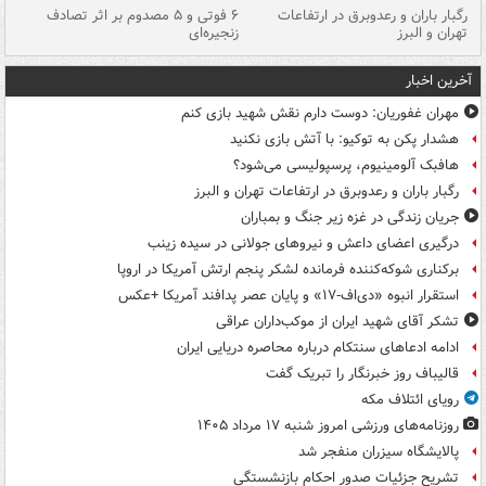
رگبار باران و رعدوبرق در ارتفاعات
۶ فوتی و ۵ مصدوم بر اثر تصادف
گر
تهران و البرز
زنجیره‌ای
قط
آخرین اخبار
مهران غفوریان: دوست دارم نقش شهید بازی کنم
هشدار پکن به توکیو: با آتش بازی نکنید
هافبک آلومینیوم، پرسپولیسی می‌شود؟
رگبار باران و رعدوبرق در ارتفاعات تهران و البرز
جریان زندگی در غزه زیر جنگ و بمباران
درگیری اعضای داعش و نیروهای جولانی در سیده زینب
برکناری شوکه‌کننده فرمانده لشکر پنجم ارتش آمریکا در اروپا
استقرار انبوه «دی‌اف‑۱۷» و پایان عصر پدافند آمریکا +عکس
تشکر آقای شهید ایران از موکب‌داران عراقی
ادامه ادعاهای سنتکام درباره محاصره دریایی ایران
قالیباف روز خبرنگار را تبریک گفت
رویای ائتلاف مکه
روزنامه‌های ورزشی امروز ‌شنبه ۱۷ مرداد ۱۴۰۵
پالایشگاه سیزران منفجر شد
تشریح جزئیات صدور احکام بازنشستگی