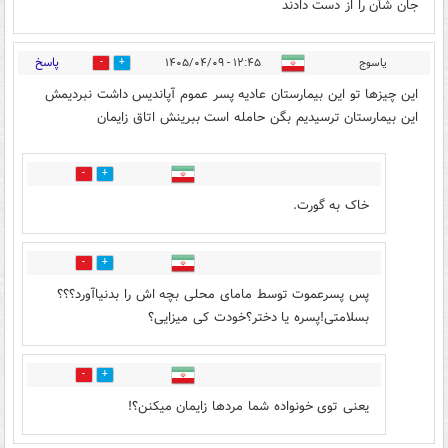
جان شأن را از دست دادند
پاسخ
یاسوج
۱۲:۴۵ - ۱۴۰۵/۰۴/۰۹
0
1
این چیزها تو این بیمارستان عادیه پسر عموم آپاندیس داشت نبردیمش
این بیمارستان ترسیدیم بگن حامله است ببرینش اتاق زایمان
0
0
خاک به گورت.
0
0
پس پسرعموت توسط مامای محلی بچه اش را بدنیاآورد؟؟؟
بسلامتی!پسره یا دختر؟خودت کی میزایی؟
0
0
یعنی توی خونواده شما مردها زایمان میکنن؟!