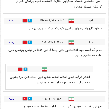
،پس مشخص هست مسئواین نظارت دانشگاه علوم پزشکی هم در
کارشان اشتباه کردن ،
پاسخ
امید
۱۰:۵۳ - ۱۴۰۵/۰۴/۰۹
0
1
بیمارستان یاسوج پایین ترین کیفیت در تمام ایران رو داره
پاسخ
سجاد
۱۱:۰۰ - ۱۴۰۵/۰۴/۰۹
1
2
به والله قسم باید اعدامشون کنن،اینها قاتلن فقط در لباس پزشکی دارن
ملتو به کشتن میدن
0
0
انقدر قرقره کردی اعدام اعدام شدی عین پادشاهان کره جنوبی
تو سریال . به هر بهانه ای اعدام میکردن.
پاسخ
۱۱:۳۰ - ۱۴۰۵/۰۴/۰۹
2
0
فروش اقساطی خودرو آغاز شد .... ادامه سقوط قیمت خودرو ....