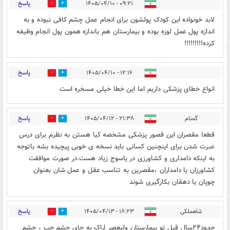
پاسخ
۰۹:۲۱ - ۱۴۰۵/۰۴/۱۰
0
1
لابد خونواده این کودک پولشون برای انجام عمل چشم کافی نبوده و به
اندازه پول عمل لوزه بوده و بیمارستان هم باندازه همون پول انجام وظیفه
کرده!!!!!!!!!
پاسخ
۱۲:۱۶ - ۱۴۰۵/۰۴/۱۰
0
0
انواع خطای پزشکی داریم اما این خطا خیلی مسخره است
پاسخ
گمنام
۲۱:۳۸ - ۱۴۰۵/۰۴/۱۲
0
0
قطعا مقصران این قصور پزشکی مشخصه کیا هستن به نظرم برای درس
عبرت شدن برای اینچنین کسانی باید نسخه ی خوبی پیچیده بشه باتوجه
به اینکه دامداری و کشاورزی در یاسوج زیاد هست.در صورت موافقت
کشاورزان یا دامداران ،مقصرین به تناسب عقل و عمل شان بعنوان
چوپان یا دهقان بکارگیری شوند
پاسخ
شاهملکی
۱۸:۲۳ - ۱۴۰۵/۰۴/۱۳
0
1
حدود۲۴سال قبل تو بیمارستان ولیعصر اراک به جای چشم چپ ، چشم