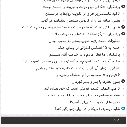
توافق پرو و مکزیک بر سر ازسرگیری روابط دیپلماتیک
پزشکیان: شکافی بین دولت و نیروهای مسلح نیست
تاکید نخست‌وزیر عراق بر تقویت روابط با عربستان
وقتی رسانه عبری از کابوس بنیامین نتانیاهو می‌گوید
هیچ دولتی به اندازۀ ما در جهت سیاست‌های رهبری قدم برنداشت
پزشکیان: هرگز استعفا نداده‌ام و نخواهم داد
تجاوزات مجدد رژیم صهیونیستی به جنوب لبنان
حمله به ۱۵ نفتکش‌ اماراتی از ابتدای جنگ
پزشکیان: ما نوکر مردم و در خدمت آنان هستیم
سنای آمریکا لایحه تحریم‌های گسترده انرژی روسیه را تصویب کرد
عراقچی: زمان آن فرا رسیده است که به خود متکی باشیم
۶ فوتی و ۵ مصدوم بر اثر تصادف زنجیره‌ای
بدون تعارف با پدر و پسر قهرمان
ترامپ التماس‌کننده توافقی است که خود ویران کرد
معادله محاصره در برابر محاصره را ادامه می‌دهیم
تحریم‌های جدید ضد ایرانی آمریکا
شاید روسیه، آمریکا را در ایران زمین‌گیر کند!
سلامت