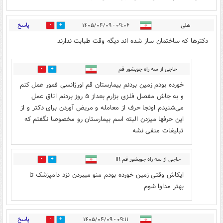
پاسخ
هلی
۰۹:۰۶ - ۱۴۰۵/۰۴/۰۹
0
13
دکترها که ساختمان ساز شده اند دیگه وقت طبابت ندارند
حاجی از سه راه جوبشور قم
1
1
خورده بودم زمین بردنم بیمارستان قم اورژانسی فمور عمل کنم
و به جاش مفصل فلزی بزارم بعداز ۵ روز بردنم اتاق عمل
می‌شنیدم اونجا حرف از معامله و مریض آوردن برای دکتر و از
این حرفها میزدن البته اسم بیمارستان رو مخصوصا نگفتم که
تبلیغات منفی نشه
حاجی از سه راه جوبشور قم IR
0
0
ایکاش وقتی زمین خورده بودم منو میبردن نزد دامپزشک تا
بهتر مداوا شوم
پاسخ
۰۹:۱۱ - ۱۴۰۵/۰۴/۰۹
0
10