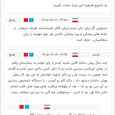
تو یاسوج طبیعیه این چیزا سخت نگیرید
پاسخ
۲۳:۵۷ - ۱۴۰۵/۰۴/۰۸
44
10
مسولین اگر برای جان مردم ارزش قائل هستندبابد هرچه سریعتر، در
رشته های پزشکی و پیرا پزشکی داشتن هر نوع سهمیه را برای
متقاضیان،. حذف کنند
پاسخ
فرشید
۰۶:۳۵ - ۱۴۰۵/۰۴/۰۹
1
5
چند سال پیش سکته قلبی شدید کردم یا پای خودم به بیمارستان رفتم
در بخش اورژانس بستری شدم دو تا دکتر انترن بالای سرم آمدن و گفتند
شما هیچی ت نیست ولی ی دکتر ارتوپد حواسش به من بود که ربطی
بهش نداشت دستور داد ، دکتر اکو رو آوردن ، با دستگاه تشخیص بستری
در آی سی یو رو داد ، بعد از یکهفته مراقبت های ویژه عمل قلب انجام
دادم حالا اون دو تا انترن ، میخواهند چه گلی به سر این مملکت بزنند
1
1
خودت تاحالا چه گلی سر این مملکت زده ای؟؟؟