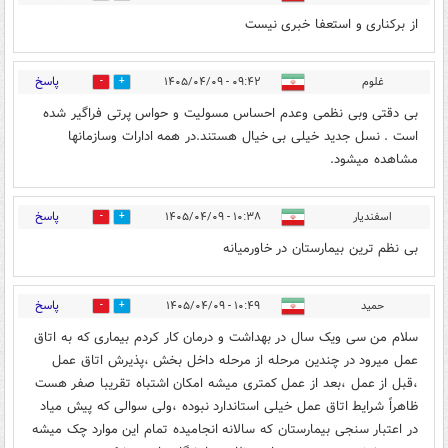
از برکناری و استعفا خبری نیست
پاسخ
غلوم
۰۹:۴۲ - ۱۴۰۵/۰۴/۰۹
0
7
بی دقتی وبی نظمی وعدم احساس مسولیت و حواس پرتی فراگیر شده
است . نسل جدید خیلی بی خیال هستند.در همه ادارات وسازمانها
مشاهده میشود.
پاسخ
اسفندیار
۱۰:۳۸ - ۱۴۰۵/۰۴/۰۹
0
3
بی نظم ترین بیمارستان در خاورمیانه
پاسخ
حمید
۱۰:۴۹ - ۱۴۰۵/۰۴/۰۹
0
43
سلام من سی ویک سال در بهداشت و درمان کار کردم بیماری که به اتاق
عمل میرود در چندین مرحله از مرحله داخل بخش ،پذیرش اتاق عمل
،قبل از عمل ،بعد از عمل کمتری میشه امکان اشتباه تقریبا صفر هست
ظاهراً شرایط اتاق عمل خیلی استاندارد نبوده ،ولی سوالی که پیش میاد
در اعتبار سنجی بیمارستان که سالانه انجامیده تمام این موارد چک میشه